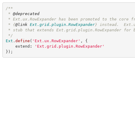
/**
 * 
@deprecated
 * Ext.ux.RowExpander has been promoted to the core f
 * 
{
@link
Ext.grid.plugin.RowExpander
}
 instead.  Ext.
 * stub that extends Ext.grid.plugin.RowExpander for 
*/
Ext
.
define
(
'
Ext.ux.RowExpander
'
,
{
    extend
:
'
Ext.grid.plugin.RowExpander
'
}
)
;