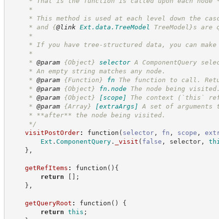
     * That is the function is called upon each node 
     *
     * This method is used at each level down the cas
     * and 
{
@link
Ext.data.TreeModel
 TreeModel}
s are 
     *
     * If you have tree-structured data, you can make
     *
     * 
@param
{Object}
selector
A ComponentQuery sele
     * An empty string matches any node.
     * 
@param
{Function}
fn
The function to call. Ret
     * 
@param
{Object}
fn.node
The node being visited
     * 
@param
{Object}
[scope]
The context (`this` re
     * 
@param
{Array}
[extraArgs]
A set of arguments 
     * **after** the node being visited.
*/
visitPostOrder
:
function
(
selector
,
fn
,
scope
,
ext
Ext
.
ComponentQuery
.
_visit
(
false
,
 selector
,
th
}
,
getRefItems
:
function
(
)
{
return
[
]
;
}
,
getQueryRoot
:
function
(
)
{
return
this
;