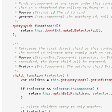
     * Finds a component at any level under this cont
     * This is a shorthand for calling ct.down('#' + 
     * 
@param
{String}
id
The id to find
     * 
@return
{Ext.Component}
The matching id, null 
*/
queryById
:
function
(
id
)
{
return
this
.
down
(
Ext
.
makeIdSelector
(
id
)
)
;
}
,
/**
     * Retrieves the first direct child of this conta
     * The passed in selector must comply with an Ext
     * 
@param
 {String/Ext.Component} [selector] An Ex
     * specified, the first child will be returned.
     * 
@return
{Ext.Component}
The matching child Ext
*/
child
:
function
(
selector
)
{
var
 children 
=
this
.
getQueryRoot
(
)
.
getRefItem
if
(
selector 
&&
selector
.
isComponent
)
{
return
this
.
matchById
(
children
,
selector
.
}
//
 Filter children array to only matches.
if
(
selector
)
{