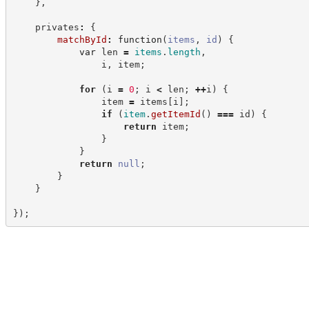
}
,
    privates
:
{
matchById
:
function
(
items
,
id
)
{
var
 len 
=
items
.
length
,
                i
,
 item
;
for
(
i 
=
0
;
 i 
<
 len
;
++
i
)
{
                item 
=
 items
[
i
]
;
if
(
item
.
getItemId
(
)
===
 id
)
{
return
 item
;
}
}
return
null
;
}
}
}
)
;