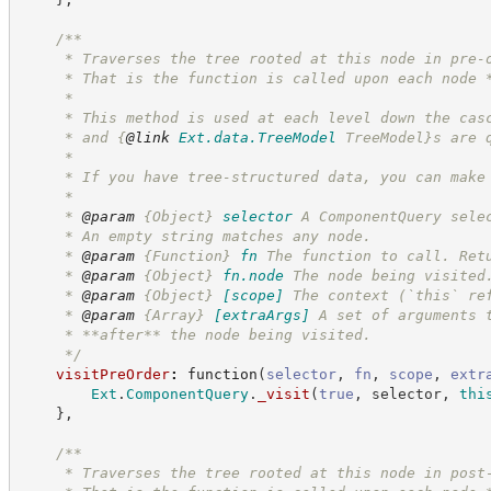
/**
     * Traverses the tree rooted at this node in pre-
     * That is the function is called upon each node 
     *
     * This method is used at each level down the cas
     * and 
{
@link
Ext.data.TreeModel
 TreeModel}
s are 
     *
     * If you have tree-structured data, you can make
     *
     * 
@param
{Object}
selector
A ComponentQuery sele
     * An empty string matches any node.
     * 
@param
{Function}
fn
The function to call. Ret
     * 
@param
{Object}
fn.node
The node being visited
     * 
@param
{Object}
[scope]
The context (`this` re
     * 
@param
{Array}
[extraArgs]
A set of arguments 
     * **after** the node being visited.
*/
visitPreOrder
:
function
(
selector
,
fn
,
scope
,
extr
Ext
.
ComponentQuery
.
_visit
(
true
,
 selector
,
thi
}
,
/**
     * Traverses the tree rooted at this node in post