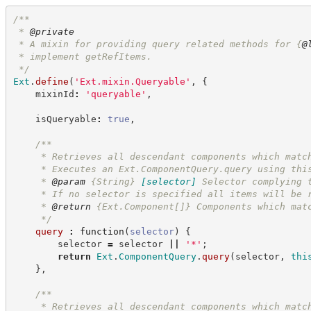
/**
 * 
@private
 * A mixin for providing query related methods for 
{
@
 * implement getRefItems.
*/
Ext
.
define
(
'
Ext.mixin.Queryable
'
,
{
    mixinId
:
'
queryable
'
,
    isQueryable
:
true
,
/**
     * Retrieves all descendant components which matc
     * Executes an Ext.ComponentQuery.query using thi
     * 
@param
{String}
[selector]
Selector complying 
     * If no selector is specified all items will be 
     * 
@return
{Ext.Component[]}
Components which mat
*/
query
:
function
(
selector
)
{
        selector 
=
 selector 
||
'
*
'
;
return
Ext
.
ComponentQuery
.
query
(
selector
,
thi
}
,
/**
     * Retrieves all descendant components which matc