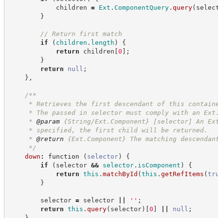
            children 
=
Ext
.
ComponentQuery
.
query
(
selec
}
//
 Return first match
if
(
children
.
length
)
{
return
 children
[
0
]
;
}
return
null
;
}
,
/**
     * Retrieves the first descendant of this contain
     * The passed in selector must comply with an Ext
     * 
@param
 {String/Ext.Component} [selector] An Ex
     * specified, the first child will be returned.
     * 
@return
{Ext.Component}
The matching descendan
*/
down
:
function
(
selector
)
{
if
(
selector 
&&
selector
.
isComponent
)
{
return
this
.
matchById
(
this
.
getRefItems
(
tr
}
        selector 
=
 selector 
||
'
'
;
return
this
.
query
(
selector
)
[
0
]
||
null
;
}
,