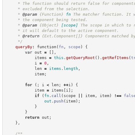
     * The function should return false for component
     * excluded from the selection.
     * 
@param
{Function}
fn
The matcher function. It 
     * the component being tested.
     * 
@param
{Object}
[scope]
The scope in which to 
     * it will default to the active component.
     * 
@return
{Ext.Component[]}
Components matched b
*/
queryBy
:
function
(
fn
,
scope
)
{
var
 out 
=
[
]
,
            items 
=
this
.
getQueryRoot
(
)
.
getRefItems
(
t
            i 
=
0
,
            len 
=
items
.
length
,
            item
;
for
(
;
 i 
<
 len
;
++
i
)
{
            item 
=
 items
[
i
]
;
if
(
fn
.
call
(
scope 
||
 item
,
 item
)
!==
fals
out
.
push
(
item
)
;
}
}
return
 out
;
}
,
/**