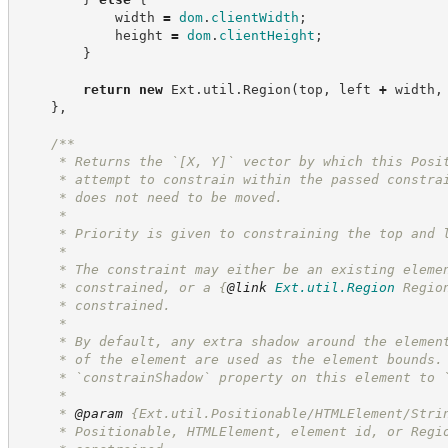
            width 
=
dom
.
clientWidth
;
            height 
=
dom
.
clientHeight
;
}
return
new
Ext
.
util
.
Region
(
top
,
 left 
+
 width
,
}
,
/**
     * Returns the `[X, Y]` vector by which this Posi
     * attempt to constrain within the passed constra
     * does not need to be moved.
     *
     * Priority is given to constraining the top and 
     *
     * The constraint may either be an existing eleme
     * constrained, or a 
{
@link
Ext.util.Region
 Regio
     * constrained.
     *
     * By default, any extra shadow around the elemen
     * of the element are used as the element bounds.
     * `constrainShadow` property on this element to 
     *
     * 
@param
 {Ext.util.Positionable/HTMLElement/Stri
     * Positionable, HTMLElement, element id, or Regi