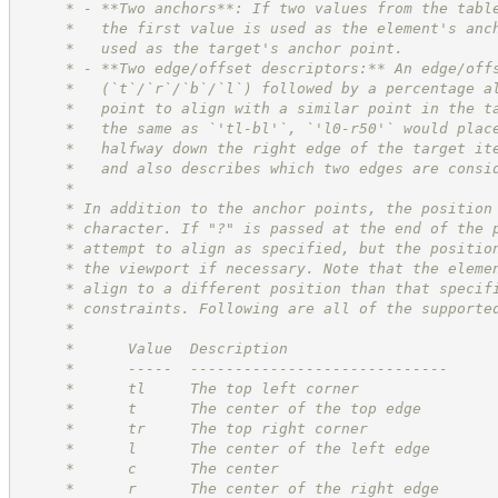
     * - **Two anchors**: If two values from the tabl
     *   the first value is used as the element's anc
     *   used as the target's anchor point.
     * - **Two edge/offset descriptors:** An edge/off
     *   (`t`/`r`/`b`/`l`) followed by a percentage a
     *   point to align with a similar point in the t
     *   the same as `'tl-bl'`, `'l0-r50'` would plac
     *   halfway down the right edge of the target it
     *   and also describes which two edges are consi
     *
     * In addition to the anchor points, the position
     * character. If "?" is passed at the end of the 
     * attempt to align as specified, but the positio
     * the viewport if necessary. Note that the eleme
     * align to a different position than that specif
     * constraints. Following are all of the supporte
     *
     *      Value  Description
     *      -----  -----------------------------
     *      tl     The top left corner
     *      t      The center of the top edge
     *      tr     The top right corner
     *      l      The center of the left edge
     *      c      The center
     *      r      The center of the right edge