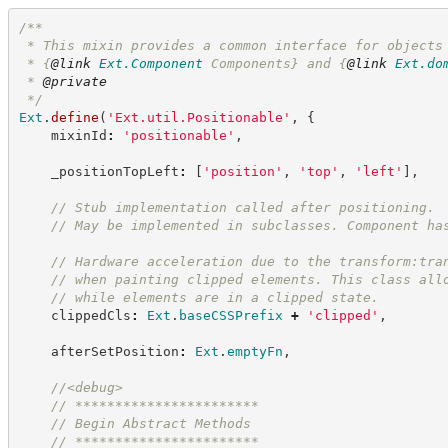
/**
 * This mixin provides a common interface for objects
 * 
{
@link
Ext.Component
 Components}
 and 
{
@link
Ext.do
 * 
@private
*/
Ext
.
define
(
'
Ext.util.Positionable
'
,
{
    mixinId
:
'
positionable
'
,
    _positionTopLeft
:
[
'
position
'
,
'
top
'
,
'
left
'
]
,
//
 Stub implementation called after positioning.
//
 May be implemented in subclasses. Component ha
//
 Hardware acceleration due to the transform:tra
//
 when painting clipped elements. This class all
//
 while elements are in a clipped state.
    clippedCls
:
Ext
.
baseCSSPrefix
+
'
clipped
'
,
    afterSetPosition
:
Ext
.
emptyFn
,
//
<debug>
//
 ***********************
//
 Begin Abstract Methods
//
 ***********************