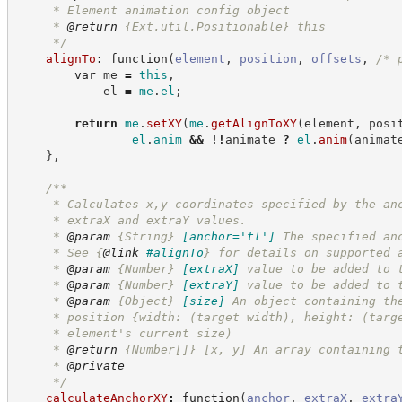
     * Element animation config object
     * 
@return
{Ext.util.Positionable}
this
*/
alignTo
:
function
(
element
,
position
,
offsets
,
/*
 
var
 me 
=
this
,
            el 
=
me
.
el
;
return
me
.
setXY
(
me
.
getAlignToXY
(
element
,
 posi
el
.
anim
&&
!!
animate 
?
el
.
anim
(
animat
}
,
/**
     * Calculates x,y coordinates specified by the an
     * extraX and extraY values.
     * 
@param
{String}
[anchor='tl']
The specified an
     * See 
{
@link
#alignTo
}
 for details on supported 
     * 
@param
{Number}
[extraX]
value to be added to 
     * 
@param
{Number}
[extraY]
value to be added to 
     * 
@param
{Object}
[size]
An object containing th
     * position {width: (target width), height: (targ
     * element's current size) 
     * 
@return
{Number[]}
[x, y] An array containing 
     * 
@private
*/
calculateAnchorXY
:
function
(
anchor
,
extraX
,
extra