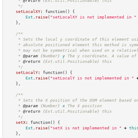
     * 
@return
{Ext.util.Positionable}
this
*/
setLocalXY
:
function
(
)
{
Ext
.
raise
(
"
setLocalXY is not implemented in 
"
}
,
/**
     * Sets the local y coordinate of this element us
     * absolute positioned element this method is sym
     * may not be symmetrical when used on a relative
     * 
@param
{Number}
y
The y coordinate. A value of
     * 
@return
{Ext.util.Positionable}
this
*/
setLocalY
:
function
(
)
{
Ext
.
raise
(
"
setLocalY is not implemented in 
"
}
,
/**
     * Sets the X position of the DOM element based o
     * 
@param
{Number}
x
The X position
     * 
@return
{Ext.util.Positionable}
this
*/
setX
:
function
(
)
{
Ext
.
raise
(
"
setX is not implemented in 
"
+
thi
}
,