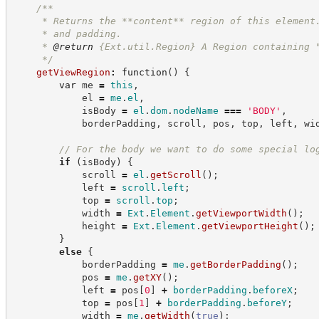
/**
     * Returns the **content** region of this element
     * and padding.
     * 
@return
{Ext.util.Region}
A Region containing 
*/
getViewRegion
:
function
(
)
{
var
 me 
=
this
,
            el 
=
me
.
el
,
            isBody 
=
el
.
dom
.
nodeName
===
'
BODY
'
,
            borderPadding
,
 scroll
,
 pos
,
 top
,
 left
,
 wi
//
 For the body we want to do some special lo
if
(
isBody
)
{
            scroll 
=
el
.
getScroll
(
)
;
            left 
=
scroll
.
left
;
            top 
=
scroll
.
top
;
            width 
=
Ext
.
Element
.
getViewportWidth
(
)
;
            height 
=
Ext
.
Element
.
getViewportHeight
(
)
;
}
else
{
            borderPadding 
=
me
.
getBorderPadding
(
)
;
            pos 
=
me
.
getXY
(
)
;
            left 
=
 pos
[
0
]
+
borderPadding
.
beforeX
;
            top 
=
 pos
[
1
]
+
borderPadding
.
beforeY
;
            width 
=
me
.
getWidth
(
true
)
;