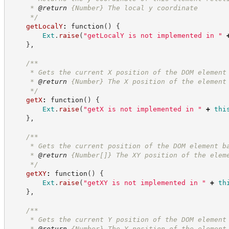
     * 
@return
{Number}
The local y coordinate
*/
getLocalY
:
function
(
)
{
Ext
.
raise
(
"
getLocalY is not implemented in 
"
}
,
/**
     * Gets the current X position of the DOM element
     * 
@return
{Number}
The X position of the element
*/
getX
:
function
(
)
{
Ext
.
raise
(
"
getX is not implemented in 
"
+
thi
}
,
/**
     * Gets the current position of the DOM element b
     * 
@return
{Number[]}
The XY position of the elem
*/
getXY
:
function
(
)
{
Ext
.
raise
(
"
getXY is not implemented in 
"
+
th
}
,
/**
     * Gets the current Y position of the DOM element
     * 
@return
{Number}
The Y position of the element