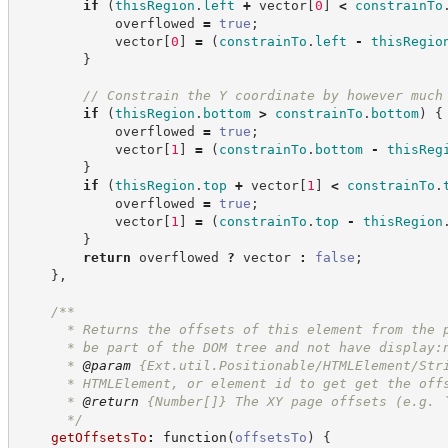
if
(
thisRegion
.
left
+
 vector
[
0
]
<
constrainTo
            overflowed 
=
true
;
            vector
[
0
]
=
(
constrainTo
.
left
-
thisRegio
}
//
 Constrain the Y coordinate by however much
if
(
thisRegion
.
bottom
>
constrainTo
.
bottom
)
{
            overflowed 
=
true
;
            vector
[
1
]
=
(
constrainTo
.
bottom
-
thisReg
}
if
(
thisRegion
.
top
+
 vector
[
1
]
<
constrainTo
.
            overflowed 
=
true
;
            vector
[
1
]
=
(
constrainTo
.
top
-
thisRegion
}
return
 overflowed 
?
vector
:
false
;
}
,
/**
      * Returns the offsets of this element from the 
      * be part of the DOM tree and not have display:
      * 
@param
 {Ext.util.Positionable/HTMLElement/Str
      * HTMLElement, or element id to get get the off
      * 
@return
{Number[]}
The XY page offsets (e.g. 
*/
getOffsetsTo
:
function
(
offsetsTo
)
{