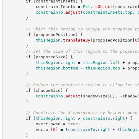
if
(
constraintInsets
)
{
            constraintInsets 
=
Ext
.
isObject
(
constrain
constrainTo
.
adjust
(
constraintInsets
.
top
,
}
//
 Shift this region to occupy the proposed p
if
(
proposedPosition
)
{
thisRegion
.
translateBy
(
proposedPosition
[
0
}
//
 Set the size of this region to the propose
if
(
proposedSize
)
{
thisRegion
.
right
=
thisRegion
.
left
+
 prop
thisRegion
.
bottom
=
thisRegion
.
top
+
 prop
}
//
 Reduce the constrain region to allow for s
if
(
shadowSize
)
{
constrainTo
.
adjust
(
shadowSize
[
0
]
,
-
shadow
}
//
 Constrain the X coordinate by however much
if
(
thisRegion
.
right
>
constrainTo
.
right
)
{
            overflowed 
=
true
;
            vector
[
0
]
=
(
constrainTo
.
right
-
thisRegi
}