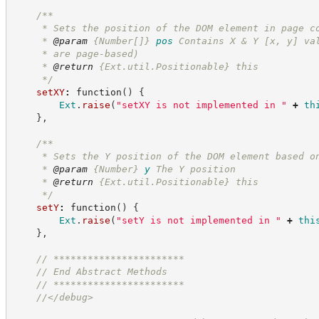
/**
     * Sets the position of the DOM element in page c
     * 
@param
{Number[]}
pos
Contains X & Y [x, y] va
     * are page-based)
     * 
@return
{Ext.util.Positionable}
this
*/
setXY
:
function
(
)
{
Ext
.
raise
(
"
setXY is not implemented in 
"
+
th
}
,
/**
     * Sets the Y position of the DOM element based o
     * 
@param
{Number}
y
The Y position
     * 
@return
{Ext.util.Positionable}
this
*/
setY
:
function
(
)
{
Ext
.
raise
(
"
setY is not implemented in 
"
+
thi
}
,
//
 ***********************
//
 End Abstract Methods
//
 ***********************
//
</debug>