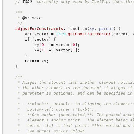
//
TODO
: currently only used by ToolTip. does thi
/**
     * 
@private
*/
adjustForConstraints
:
function
(
xy
,
parent
)
{
var
 vector 
=
this
.
getConstrainVector
(
parent
,
 
if
(
vector
)
{
            xy
[
0
]
+=
 vector
[
0
]
;
            xy
[
1
]
+=
 vector
[
1
]
;
}
return
 xy
;
}
,
/**
     * Aligns the element with another element relati
     * the other element is the document it aligns it
     * parameter is optional, and can be specified in
     *
     * - **Blank**: Defaults to aligning the element'
     *   bottom-left corner ("tl-bl").
     * - **One anchor (deprecated)**: The passed anch
     *   element's anchor point.  The element being a
     *   corner (tl) to that point. *This method has 
     *   two anchor syntax below*.