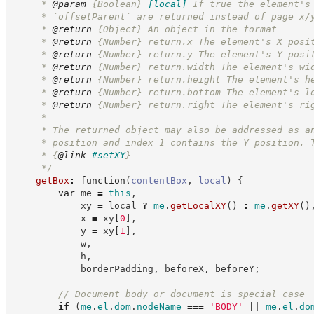
     * 
@param
{Boolean}
[local]
If true the element's
     * `offsetParent` are returned instead of page x/
     * 
@return
{Object}
An object in the format
     * 
@return
{Number}
return.x The element's X posi
     * 
@return
{Number}
return.y The element's Y posi
     * 
@return
{Number}
return.width The element's wi
     * 
@return
{Number}
return.height The element's h
     * 
@return
{Number}
return.bottom The element's l
     * 
@return
{Number}
return.right The element's ri
     *
     * The returned object may also be addressed as a
     * position and index 1 contains the Y position. 
     * 
{
@link
#setXY
}
*/
getBox
:
function
(
contentBox
,
local
)
{
var
 me 
=
this
,
            xy 
=
 local 
?
me
.
getLocalXY
(
)
:
me
.
getXY
(
)
            x 
=
 xy
[
0
]
,
            y 
=
 xy
[
1
]
,
            w
,
            h
,
            borderPadding
,
 beforeX
,
 beforeY
;
//
 Document body or document is special case
if
(
me
.
el
.
dom
.
nodeName
===
'
BODY
'
||
me
.
el
.
do