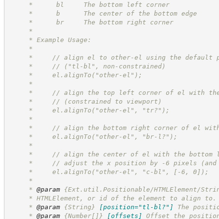
     *      bl     The bottom left corner
     *      b      The center of the bottom edge
     *      br     The bottom right corner
     *
     * Example Usage:
     *
     *     // align el to other-el using the default 
     *     // ("tl-bl", non-constrained)
     *     el.alignTo("other-el");
     *
     *     // align the top left corner of el with th
     *     // (constrained to viewport)
     *     el.alignTo("other-el", "tr?");
     *
     *     // align the bottom right corner of el wit
     *     el.alignTo("other-el", "br-l?");
     *
     *     // align the center of el with the bottom 
     *     // adjust the x position by -6 pixels (and
     *     el.alignTo("other-el", "c-bl", [-6, 0]);
     *
     * 
@param
 {Ext.util.Positionable/HTMLElement/Stri
     * HTMLElement, or id of the element to align to.
     * 
@param
{String}
[position="tl-bl?"]
The positi
     * 
@param
{Number[]}
[offsets]
Offset the positio