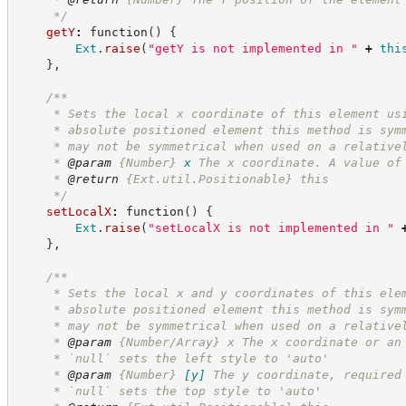
*/
getY
:
function
(
)
{
Ext
.
raise
(
"
getY is not implemented in 
"
+
thi
}
,
/**
     * Sets the local x coordinate of this element us
     * absolute positioned element this method is sym
     * may not be symmetrical when used on a relative
     * 
@param
{Number}
x
The x coordinate. A value of
     * 
@return
{Ext.util.Positionable}
this
*/
setLocalX
:
function
(
)
{
Ext
.
raise
(
"
setLocalX is not implemented in 
"
}
,
/**
     * Sets the local x and y coordinates of this ele
     * absolute positioned element this method is sym
     * may not be symmetrical when used on a relative
     * 
@param
 {Number/Array} x The x coordinate or an
     * `null` sets the left style to 'auto'
     * 
@param
{Number}
[y]
The y coordinate, required
     * `null` sets the top style to 'auto'