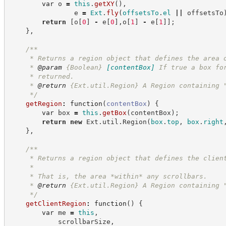
var
 o 
=
this
.
getXY
(
)
,
                e 
=
Ext
.
fly
(
offsetsTo
.
el
||
 offsetsTo
return
[
o
[
0
]
-
 e
[
0
]
,
o
[
1
]
-
 e
[
1
]
]
;
}
,
/**
     * Returns a region object that defines the area 
     * 
@param
{Boolean}
[contentBox]
If true a box fo
     * returned.
     * 
@return
{Ext.util.Region}
A Region containing 
*/
getRegion
:
function
(
contentBox
)
{
var
 box 
=
this
.
getBox
(
contentBox
)
;
return
new
Ext
.
util
.
Region
(
box
.
top
,
box
.
right
}
,
/**
     * Returns a region object that defines the clien
     *
     * That is, the area *within* any scrollbars.
     * 
@return
{Ext.util.Region}
A Region containing 
*/
getClientRegion
:
function
(
)
{
var
 me 
=
this
,
            scrollbarSize
,