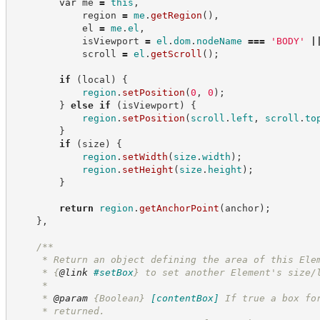
var
 me 
=
this
,
            region 
=
me
.
getRegion
(
)
,
            el 
=
me
.
el
,
            isViewport 
=
el
.
dom
.
nodeName
===
'
BODY
'
|
            scroll 
=
el
.
getScroll
(
)
;
if
(
local
)
{
region
.
setPosition
(
0
,
0
)
;
}
else
if
(
isViewport
)
{
region
.
setPosition
(
scroll
.
left
,
scroll
.
to
}
if
(
size
)
{
region
.
setWidth
(
size
.
width
)
;
region
.
setHeight
(
size
.
height
)
;
}
return
region
.
getAnchorPoint
(
anchor
)
;
}
,
/**
     * Return an object defining the area of this Ele
     * 
{
@link
#setBox
}
 to set another Element's size/
     *
     * 
@param
{Boolean}
[contentBox]
If true a box fo
     * returned.