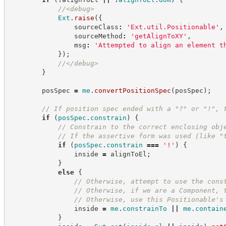
//
<debug>
Ext
.
raise
(
{
                sourceClass
:
'
Ext.util.Positionable
'
,
                sourceMethod
:
'
getAlignToXY
'
,
                msg
:
'
Attempted to align an element t
}
)
;
//
</debug>
}
        posSpec 
=
me
.
convertPositionSpec
(
posSpec
)
;
//
 If position spec ended with a "?" or "!", 
if
(
posSpec
.
constrain
)
{
//
 Constrain to the correct enclosing obj
//
 If the assertive form was used (like "
if
(
posSpec
.
constrain
===
'
!
'
)
{
                inside 
=
 alignToEl
;
}
else
{
//
 Otherwise, attempt to use the cons
//
 Otherwise, if we are a Component, 
//
 Otherwise, use this Positionable's
                inside 
=
me
.
constrainTo
||
me
.
contain
}