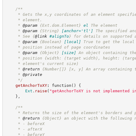
/**
     * Gets the x,y coordinates of an element specifi
     * element.
     * 
@param
{Ext.dom.Element}
el
The element
     * 
@param
{String}
[anchor='tl']
The specified an
     * See 
{
@link
#alignTo
}
 for details on supported 
     * 
@param
{Boolean}
[local]
True to get the local
     * position instead of page coordinates
     * 
@param
{Object}
[size]
An object containing th
     * position {width: (target width), height: (targ
     * element's current size)
     * 
@return
{Number[]}
[x, y] An array containing 
     * 
@private
*/
getAnchorToXY
:
function
(
)
{
Ext
.
raise
(
"
getAnchorToXY is not implemented i
}
,
/**
     * Returns the size of the element's borders and 
     * 
@return
{Object}
an object with the following 
     * - beforeX
     * - afterX
     * - beforeY