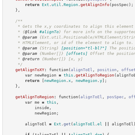
return
Ext
.
util
.
Region
.
getAlignInfo
(
posSpec
)
;
}
,
/**
     * Gets the x,y coordinates to align this element
     * 
{
@link
#alignTo
}
 for more info on the supporte
     * 
@param
 {Ext.util.Positionable/HTMLElement/Stri
     * HTMLElement, or id of the element to align to.
     * 
@param
{String}
[position="tl-bl?"]
The positi
     * 
@param
{Number[]}
[offsets]
Offset the positio
     * 
@return
{Number[]}
[x, y]
*/
getAlignToXY
:
function
(
alignToEl
,
position
,
offse
var
 newRegion 
=
this
.
getAlignToRegion
(
alignTo
return
[
newRegion
.
x
,
newRegion
.
y
]
;
}
,
getAlignToRegion
:
function
(
alignToEl
,
posSpec
,
of
var
 me 
=
this
,
            inside
,
            newRegion
;
        alignToEl 
=
Ext
.
get
(
alignToEl
.
el
||
 alignToEl
if
(
!
alignToEl 
||
!
alignToEl
.
dom
)
{