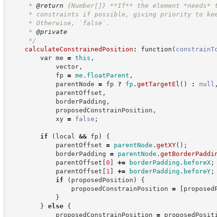
     * 
@return
{Number[]}
**If** the element *needs* 
     * constraints if possible, giving priority to ke
     * Otherwise, `false`.
     * 
@private
*/
calculateConstrainedPosition
:
function
(
constrainT
var
 me 
=
this
,
            vector
,
            fp 
=
me
.
floatParent
,
            parentNode 
=
 fp 
?
fp
.
getTargetEl
(
)
:
null
            parentOffset
,
            borderPadding
,
            proposedConstrainPosition
,
            xy 
=
false
;
if
(
local 
&&
 fp
)
{
            parentOffset 
=
parentNode
.
getXY
(
)
;
            borderPadding 
=
parentNode
.
getBorderPaddi
            parentOffset
[
0
]
+=
borderPadding
.
beforeX
;
            parentOffset
[
1
]
+=
borderPadding
.
beforeY
;
if
(
proposedPosition
)
{
                proposedConstrainPosition 
=
[
proposed
}
}
else
{
            proposedConstrainPosition 
=
 proposedPosit