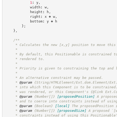
1
:
 y
,
            width
:
 w
,
            height
:
 h
,
            right
:
 x 
+
 w
,
            bottom
:
 y 
+
 h
}
;
}
,
/**
     * Calculates the new [x,y] position to move this
     *
     * By default, this Positionable is constrained t
     * rendered to.
     *
     * Priority is given to constraining the top and 
     *
     * An alternative constraint may be passed.
     * 
@param
 {String/HTMLElement/Ext.dom.Element/Ext
     * into which this Component is to be constrained
     * was rendered, or this Component's {@link Ext.C
     * 
@param
{Number[]}
[proposedPosition]
A propose
     * and to coerce into constraints instead of usin
     * 
@param
{Boolean}
[local]
The proposedPosition 
     * 
@param
{Number[]}
[proposedSize]
A proposed `[
     * constraints instead of using this Positionable