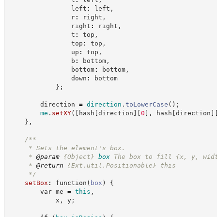
                left
:
 left
,
                r
:
 right
,
                right
:
 right
,
                t
:
 top
,
                top
:
 top
,
                up
:
 top
,
                b
:
 bottom
,
                bottom
:
 bottom
,
                down
:
 bottom
}
;
        direction 
=
direction
.
toLowerCase
(
)
;
me
.
setXY
(
[
hash
[
direction
]
[
0
]
,
 hash
[
direction
]
}
,
/**
     * Sets the element's box.
     * 
@param
{Object}
box
The box to fill {x, y, wid
     * 
@return
{Ext.util.Positionable}
this
*/
setBox
:
function
(
box
)
{
var
 me 
=
this
,
            x
,
 y
;