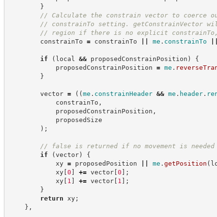
}
//
 Calculate the constrain vector to coerce o
//
 constrainTo setting. getConstrainVector wi
//
 region if there is no explicit constrainTo
        constrainTo 
=
 constrainTo 
||
me
.
constrainTo
|
if
(
local 
&&
 proposedConstrainPosition
)
{
            proposedConstrainPosition 
=
me
.
reverseTra
}
        vector 
=
(
(
me
.
constrainHeader
&&
me
.
header
.
re
            constrainTo
,
            proposedConstrainPosition
,
            proposedSize
)
;
//
 false is returned if no movement is needed
if
(
vector
)
{
            xy 
=
 proposedPosition 
||
me
.
getPosition
(
l
            xy
[
0
]
+=
 vector
[
0
]
;
            xy
[
1
]
+=
 vector
[
1
]
;
}
return
 xy
;
}
,