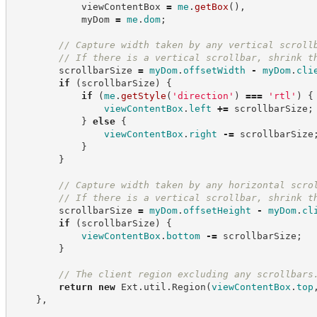
            viewContentBox 
=
me
.
getBox
(
)
,
            myDom 
=
me
.
dom
;
//
 Capture width taken by any vertical scroll
//
 If there is a vertical scrollbar, shrink t
        scrollbarSize 
=
myDom
.
offsetWidth
-
myDom
.
cli
if
(
scrollbarSize
)
{
if
(
me
.
getStyle
(
'
direction
'
)
===
'
rtl
'
)
{
viewContentBox
.
left
+=
 scrollbarSize
;
}
else
{
viewContentBox
.
right
-=
 scrollbarSize
}
}
//
 Capture width taken by any horizontal scro
//
 If there is a vertical scrollbar, shrink t
        scrollbarSize 
=
myDom
.
offsetHeight
-
myDom
.
cl
if
(
scrollbarSize
)
{
viewContentBox
.
bottom
-=
 scrollbarSize
;
}
//
 The client region excluding any scrollbars
return
new
Ext
.
util
.
Region
(
viewContentBox
.
top
}
,