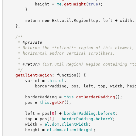
            height 
=
me
.
getHeight
(
true
)
;
}
return
new
Ext
.
util
.
Region
(
top
,
 left 
+
 width
,
}
,
/**
     * 
@private
     * Returns the **client** region of this element,
     * horizontal and/or vertical scrollbars.
     *
     * 
@return
{Ext.util.Region}
Region containing "t
*/
getClientRegion
:
function
(
)
{
var
 el 
=
this
.
el
,
            borderPadding
,
 pos
,
 left
,
 top
,
 width
,
 hei
        borderPadding 
=
this
.
getBorderPadding
(
)
;
        pos 
=
this
.
getXY
(
)
;
        left 
=
 pos
[
0
]
+
borderPadding
.
beforeX
;
        top 
=
 pos
[
1
]
+
borderPadding
.
beforeY
;
        width 
=
el
.
dom
.
clientWidth
;
        height 
=
el
.
dom
.
clientHeight
;