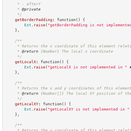
     * - afterY
     * 
@private
*/
getBorderPadding
:
function
(
)
{
Ext
.
raise
(
"
getBorderPadding is not implemente
}
,
/**
     * Returns the x coordinate of this element relet
     * 
@return
{Number}
The local x coordinate
*/
getLocalX
:
function
(
)
{
Ext
.
raise
(
"
getLocalX is not implemented in 
"
}
,
/**
     * Returns the x and y coordinates of this elemen
     * 
@return
{Number[]}
The local XY position of th
*/
getLocalXY
:
function
(
)
{
Ext
.
raise
(
"
getLocalXY is not implemented in 
"
}
,
/**
     * Returns the y coordinate of this element relet