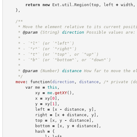
return
new
Ext
.
util
.
Region
(
top
,
 left 
+
 width
,
}
,
/**
     * Move the element relative to its current posit
     * 
@param
{String}
direction
Possible values are:
     *
     * - `"l"` (or `"left"`)
     * - `"r"` (or `"right"`)
     * - `"t"` (or `"top"`, or `"up"`)
     * - `"b"` (or `"bottom"`, or `"down"`)
     *
     * 
@param
{Number}
distance
How far to move the e
*/
move
:
function
(
direction
,
distance
,
/*
 private (d
var
 me 
=
this
,
            xy 
=
me
.
getXY
(
)
,
            x 
=
 xy
[
0
]
,
            y 
=
 xy
[
1
]
,
            left 
=
[
x 
-
 distance
,
 y
]
,
            right 
=
[
x 
+
 distance
,
 y
]
,
            top 
=
[
x
,
 y 
-
 distance
]
,
            bottom 
=
[
x
,
 y 
+
 distance
]
,
            hash 
=
{
                l
:
 left
,