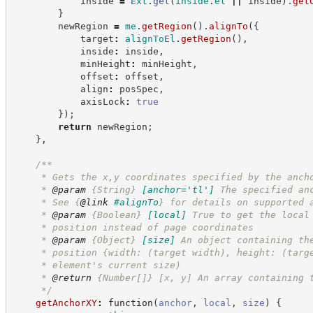
            inside 
=
Ext
.
get
(
inside
.
el
||
 inside
)
.
get
}
        newRegion 
=
me
.
getRegion
(
)
.
alignTo
(
{
            target
:
alignToEl
.
getRegion
(
)
,
            inside
:
 inside
,
            minHeight
:
 minHeight
,
            offset
:
 offset
,
            align
:
 posSpec
,
            axisLock
:
true
}
)
;
return
 newRegion
;
}
,
/**
     * Gets the x,y coordinates specified by the anch
     * 
@param
{String}
[anchor='tl']
The specified an
     * See 
{
@link
#alignTo
}
 for details on supported 
     * 
@param
{Boolean}
[local]
True to get the local
     * position instead of page coordinates
     * 
@param
{Object}
[size]
An object containing th
     * position {width: (target width), height: (targ
     * element's current size)
     * 
@return
{Number[]}
[x, y] An array containing 
*/
getAnchorXY
:
function
(
anchor
,
local
,
size
)
{