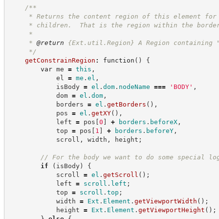
/**
     * Returns the content region of this element for
     * children.  That is the region within the borde
     *
     * 
@return
{Ext.util.Region}
A Region containing 
*/
getConstrainRegion
:
function
(
)
{
var
 me 
=
this
,
            el 
=
me
.
el
,
            isBody 
=
el
.
dom
.
nodeName
===
'
BODY
'
,
            dom 
=
el
.
dom
,
            borders 
=
el
.
getBorders
(
)
,
            pos 
=
el
.
getXY
(
)
,
            left 
=
 pos
[
0
]
+
borders
.
beforeX
,
            top 
=
 pos
[
1
]
+
borders
.
beforeY
,
            scroll
,
 width
,
 height
;
//
 For the body we want to do some special lo
if
(
isBody
)
{
            scroll 
=
el
.
getScroll
(
)
;
            left 
=
scroll
.
left
;
            top 
=
scroll
.
top
;
            width 
=
Ext
.
Element
.
getViewportWidth
(
)
;
            height 
=
Ext
.
Element
.
getViewportHeight
(
)
;
}
else
{