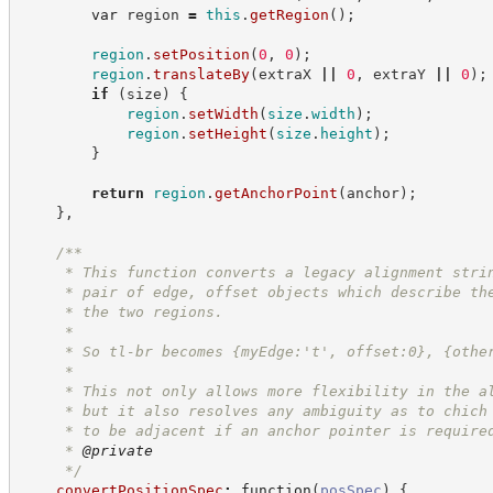
var
 region 
=
this
.
getRegion
(
)
;
region
.
setPosition
(
0
,
0
)
;
region
.
translateBy
(
extraX 
||
0
,
 extraY 
||
0
)
;
if
(
size
)
{
region
.
setWidth
(
size
.
width
)
;
region
.
setHeight
(
size
.
height
)
;
}
return
region
.
getAnchorPoint
(
anchor
)
;
}
,
/**
     * This function converts a legacy alignment stri
     * pair of edge, offset objects which describe th
     * the two regions.
     *
     * So tl-br becomes {myEdge:'t', offset:0}, {othe
     *
     * This not only allows more flexibility in the a
     * but it also resolves any ambiguity as to chich
     * to be adjacent if an anchor pointer is require
     * 
@private
*/
convertPositionSpec
:
function
(
posSpec
)
{