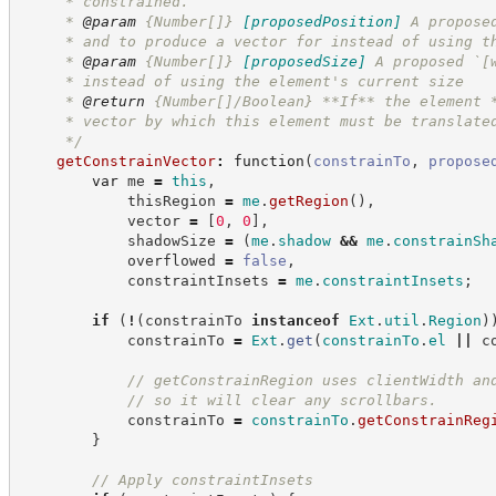
     * constrained.
     * 
@param
{Number[]}
[proposedPosition]
A propose
     * and to produce a vector for instead of using t
     * 
@param
{Number[]}
[proposedSize]
A proposed `[
     * instead of using the element's current size
     * 
@return
 {Number[]/Boolean} **If** the element 
     * vector by which this element must be translate
*/
getConstrainVector
:
function
(
constrainTo
,
propose
var
 me 
=
this
,
            thisRegion 
=
me
.
getRegion
(
)
,
            vector 
=
[
0
,
0
]
,
            shadowSize 
=
(
me
.
shadow
&&
me
.
constrainSh
            overflowed 
=
false
,
            constraintInsets 
=
me
.
constraintInsets
;
if
(
!
(
constrainTo 
instanceof
Ext
.
util
.
Region
)
            constrainTo 
=
Ext
.
get
(
constrainTo
.
el
||
 c
//
 getConstrainRegion uses clientWidth an
//
 so it will clear any scrollbars.
            constrainTo 
=
constrainTo
.
getConstrainReg
}
//
 Apply constraintInsets