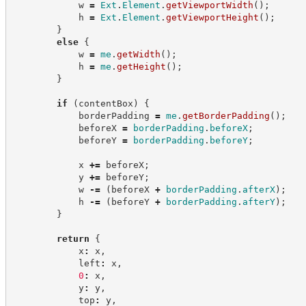
            w 
=
Ext
.
Element
.
getViewportWidth
(
)
;
            h 
=
Ext
.
Element
.
getViewportHeight
(
)
;
}
else
{
            w 
=
me
.
getWidth
(
)
;
            h 
=
me
.
getHeight
(
)
;
}
if
(
contentBox
)
{
            borderPadding 
=
me
.
getBorderPadding
(
)
;
            beforeX 
=
borderPadding
.
beforeX
;
            beforeY 
=
borderPadding
.
beforeY
;
            x 
+=
 beforeX
;
            y 
+=
 beforeY
;
            w 
-=
(
beforeX 
+
borderPadding
.
afterX
)
;
            h 
-=
(
beforeY 
+
borderPadding
.
afterY
)
;
}
return
{
            x
:
 x
,
            left
:
 x
,
0
:
 x
,
            y
:
 y
,
            top
:
 y
,