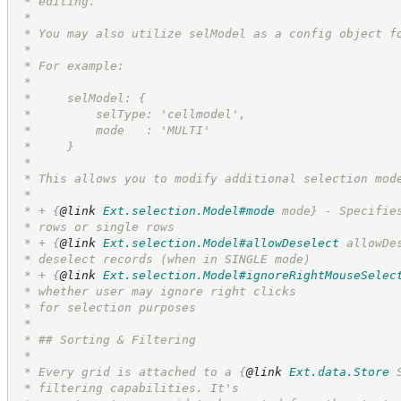
 * editing.
 *
 * You may also utilize selModel as a config object f
 *
 * For example:
 *
 *     selModel: {
 *         selType: 'cellmodel',
 *         mode   : 'MULTI'
 *     }
 *
 * This allows you to modify additional selection mod
 *
 * + 
{
@link
Ext.selection.Model#mode
 mode}
 - Specifie
 * rows or single rows
 * + 
{
@link
Ext.selection.Model#allowDeselect
 allowDe
 * deselect records (when in SINGLE mode)
 * + 
{
@link
Ext.selection.Model#ignoreRightMouseSelec
 * whether user may ignore right clicks
 * for selection purposes
 *
 * ## Sorting & Filtering
 *
 * Every grid is attached to a 
{
@link
Ext.data.Store
 
 * filtering capabilities. It's