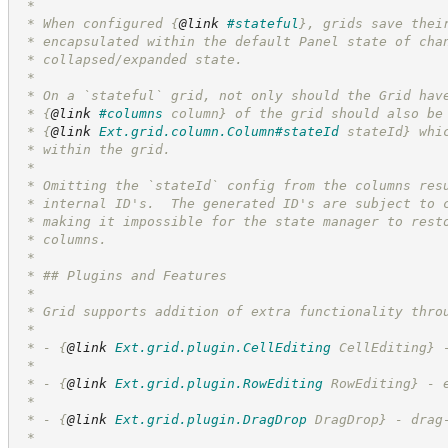
 *
 * When configured 
{
@link
#stateful
}
, grids save thei
 * encapsulated within the default Panel state of cha
 * collapsed/expanded state.
 *
 * On a `stateful` grid, not only should the Grid hav
 * 
{
@link
#columns
 column}
 of the grid should also be
 * 
{
@link
Ext.grid.column.Column#stateId
 stateId}
 whi
 * within the grid.
 * 
 * Omitting the `stateId` config from the columns res
 * internal ID's.  The generated ID's are subject to 
 * making it impossible for the state manager to rest
 * columns.
 *
 * ## Plugins and Features
 *
 * Grid supports addition of extra functionality thro
 *
 * - 
{
@link
Ext.grid.plugin.CellEditing
 CellEditing}
 
 *
 * - 
{
@link
Ext.grid.plugin.RowEditing
 RowEditing}
 - 
 *
 * - 
{
@link
Ext.grid.plugin.DragDrop
 DragDrop}
 - drag
 *