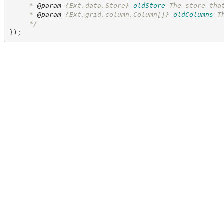
     * 
@param
{Ext.data.Store}
oldStore
The store tha
     * 
@param
{Ext.grid.column.Column[]}
oldColumns
T
*/
}
)
;