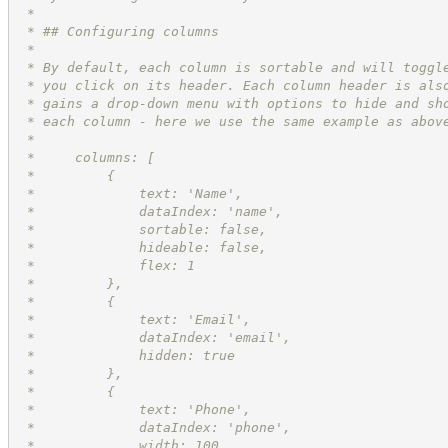
 *
 * ## Configuring columns
 *
 * By default, each column is sortable and will toggl
 * you click on its header. Each column header is als
 * gains a drop-down menu with options to hide and sh
 * each column - here we use the same example as abov
 *
 *     columns: [
 *         {
 *             text: 'Name',
 *             dataIndex: 'name',
 *             sortable: false,
 *             hideable: false,
 *             flex: 1
 *         },
 *         {
 *             text: 'Email',
 *             dataIndex: 'email',
 *             hidden: true
 *         },
 *         {
 *             text: 'Phone',
 *             dataIndex: 'phone',
 *             width: 100