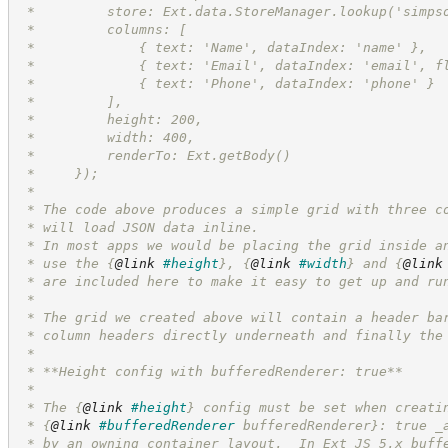
 *         store: Ext.data.StoreManager.lookup('simps
 *         columns: [
 *             { text: 'Name', dataIndex: 'name' },
 *             { text: 'Email', dataIndex: 'email', f
 *             { text: 'Phone', dataIndex: 'phone' }
 *         ],
 *         height: 200,
 *         width: 400,
 *         renderTo: Ext.getBody()
 *     });
 *
 * The code above produces a simple grid with three c
 * will load JSON data inline.
 * In most apps we would be placing the grid inside a
 * use the 
{
@link
#height
}
, 
{
@link
#width
}
 and 
{
@link
 * are included here to make it easy to get up and ru
 *
 * The grid we created above will contain a header ba
 * column headers directly underneath and finally the
 *
 * **Height config with bufferedRenderer: true**
 *
 * The 
{
@link
#height
}
 config must be set when creati
 * 
{
@link
#bufferedRenderer
 bufferedRenderer}
: true _
 * by an owning container layout.  In Ext JS 5.x buff