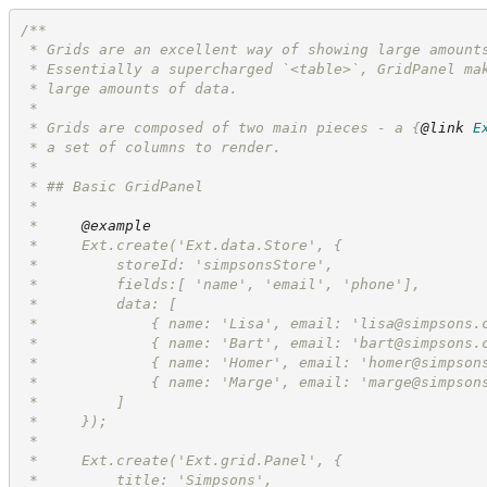
/**
 * Grids are an excellent way of showing large amount
 * Essentially a supercharged `<table>`, GridPanel ma
 * large amounts of data.
 *
 * Grids are composed of two main pieces - a 
{
@link
E
 * a set of columns to render.
 *
 * ## Basic GridPanel
 *
 *     
@example
 *     Ext.create('Ext.data.Store', {
 *         storeId: 'simpsonsStore',
 *         fields:[ 'name', 'email', 'phone'],
 *         data: [
 *             { name: 'Lisa', email: '
lisa@simpsons.
 *             { name: 'Bart', email: '
bart@simpsons.
 *             { name: 'Homer', email: '
homer@simpson
 *             { name: 'Marge', email: '
marge@simpson
 *         ]
 *     });
 *
 *     Ext.create('Ext.grid.Panel', {
 *         title: 'Simpsons',