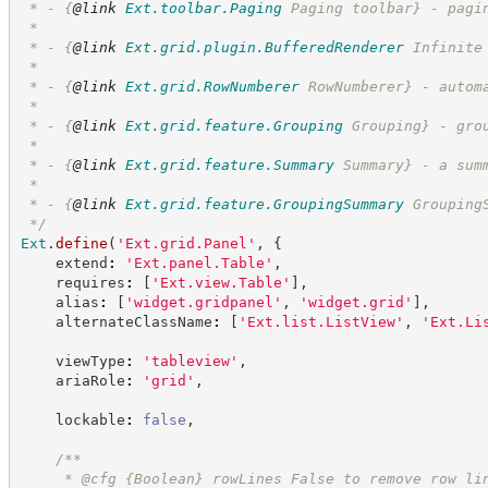
 * - 
{
@link
Ext.toolbar.Paging
 Paging toolbar}
 - pagi
 *
 * - 
{
@link
Ext.grid.plugin.BufferedRenderer
 Infinite
 *
 * - 
{
@link
Ext.grid.RowNumberer
 RowNumberer}
 - autom
 *
 * - 
{
@link
Ext.grid.feature.Grouping
 Grouping}
 - gro
 *
 * - 
{
@link
Ext.grid.feature.Summary
 Summary}
 - a sum
 *
 * - 
{
@link
Ext.grid.feature.GroupingSummary
 Grouping
*/
Ext
.
define
(
'
Ext.grid.Panel
'
,
{
    extend
:
'
Ext.panel.Table
'
,
    requires
:
[
'
Ext.view.Table
'
]
,
    alias
:
[
'
widget.gridpanel
'
,
'
widget.grid
'
]
,
    alternateClassName
:
[
'
Ext.list.ListView
'
,
'
Ext.Li
    viewType
:
'
tableview
'
,
    ariaRole
:
'
grid
'
,
    lockable
:
false
,
/**
     * @cfg 
{Boolean}
rowLines False to remove row li