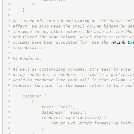
 *         }
 *     ]
 *
 * We turned off sorting and hiding on the 'Name' col
 * effect. We also made the Email column hidden by de
 * the menu on any other column). We also set the Pho
 * and flexed the Name column, which means it takes u
 * columns have been accounted for. See the 
{
@link
Ex
 * more details.
 *
 * ## Renderers
 *
 * As well as customizing columns, it's easy to alter
 * using renderers. A renderer is tied to a particula
 * would be rendered into each cell in that column. F
 * renderer function for the email column to turn eac
 *
 *     columns: [
 *         {
 *             text: 'Email',
 *             dataIndex: 'email',
 *             renderer: function(value) {
 *                 return Ext.String.format('<a href=
 *             }
 *         }