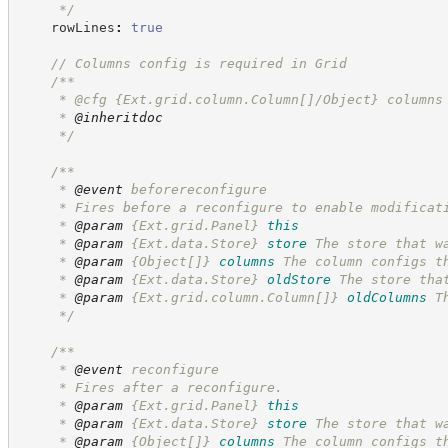
*/
    rowLines
:
true
//
 Columns config is required in Grid
/**
     * @cfg {Ext.grid.column.Column[]/Object} columns
     * 
@inheritdoc
*/
/**
     * 
@event
 beforereconfigure
     * Fires before a reconfigure to enable modificat
     * 
@param
{Ext.grid.Panel}
this
     * 
@param
{Ext.data.Store}
store
The store that w
     * 
@param
{Object[]}
columns
The column configs t
     * 
@param
{Ext.data.Store}
oldStore
The store tha
     * 
@param
{Ext.grid.column.Column[]}
oldColumns
T
*/
/**
     * 
@event
 reconfigure
     * Fires after a reconfigure.
     * 
@param
{Ext.grid.Panel}
this
     * 
@param
{Ext.data.Store}
store
The store that w
     * 
@param
{Object[]}
columns
The column configs t