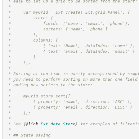
 * easy to set up a grid to be sorted from the start:
 *
 *     var myGrid = Ext.create('Ext.grid.Panel', {
 *         store: {
 *             fields: ['name', 'email', 'phone'],
 *             sorters: ['name', 'phone']
 *         },
 *         columns: [
 *             { text: 'Name',  dataIndex: 'name' },
 *             { text: 'Email', dataIndex: 'email' }
 *         ]
 *     });
 *
 * Sorting at run time is easily accomplished by simp
 * you need to perform sorting on more than one field
 * adding new sorters to the store:
 *
 *     myGrid.store.sort([
 *         { property: 'name',  direction: 'ASC' },
 *         { property: 'email', direction: 'DESC' }
 *     ]);
 *
 * See 
{
@link
Ext.data.Store
}
 for examples of filteri
 *
 * ## State saving