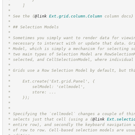
 *     ]
 *
 * See the 
{
@link
Ext.grid.column.Column
 column docs}
 *
 * ## Selection Models
 *
 * Sometimes you simply want to render data for viewi
 * necessary to interact with or update that data. Gr
 * Model, which is simply a mechanism for selecting s
 * two main types of Selection Model are RowSelection
 * selected, and CellSelectionModel, where individual
 *
 * Grids use a Row Selection Model by default, but th
 *
 *     Ext.create('Ext.grid.Panel', {
 *         selModel: 'cellmodel',
 *         store: ...
 *     });
 *
 *
 * Specifying the `cellmodel` changes a couple of thi
 * selects just that cell (using a 
{
@link
Ext.selecti
 * entire row), and secondly the keyboard navigation 
 * of row to row. Cell-based selection models are usu