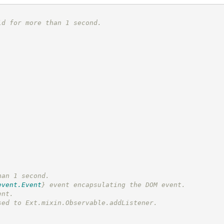
ld for more than 1 second.
han 1 second.
event.Event
}
 event encapsulating the DOM event.
ent.
sed to Ext.mixin.Observable.addListener.