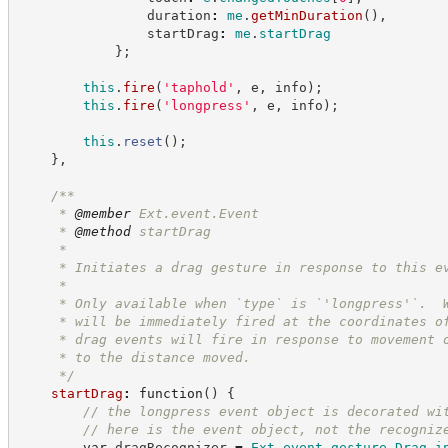
                duration
:
me
.
getMinDuration
(
)
,
                startDrag
:
me
.
startDrag
}
;
this
.
fire
(
'
taphold
'
,
 e
,
 info
)
;
this
.
fire
(
'
longpress
'
,
 e
,
 info
)
;
this
.
reset
(
)
;
}
,
/**
     * 
@member
 Ext.event.Event
     * 
@method
 startDrag
     *
     * Initiates a drag gesture in response to this e
     *
     * Only available when `type` is `'longpress'`.  
     * will be immediately fired at the coordinates o
     * drag events will fire in response to movement 
     * to the distance moved.
*/
startDrag
:
function
(
)
{
//
 the longpress event object is decorated wi
//
 here is the event object, not the recogniz
var
 dragRecognizer 
=
Ext
.
event
.
gesture
.
Drag
.
i