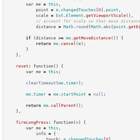
var
 me 
=
this
,
            point 
=
e
.
changedTouches
[
0
]
.
point
,
            scale 
=
Ext
.
Element
.
getViewportScale
(
)
,
//
 account for scale so that move distanc
            distance 
=
Math
.
round
(
Math
.
abs
(
point
.
getD
if
(
distance 
>=
me
.
getMoveDistance
(
)
)
{
return
me
.
cancel
(
e
)
;
}
}
,
reset
:
function
(
)
{
var
 me 
=
this
;
clearTimeout
(
me
.
timer
)
;
me
.
timer
=
me
.
startPoint
=
null
;
return
me
.
callParent
(
)
;
}
,
fireLongPress
:
function
(
e
)
{
var
 me 
=
this
,
            info 
=
{
                touch
:
e
.
changedTouches
[
0
]
,