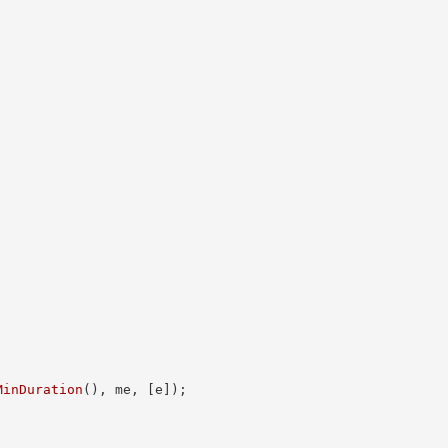
;
MinDuration
(
)
,
 me
,
[
e
]
)
;