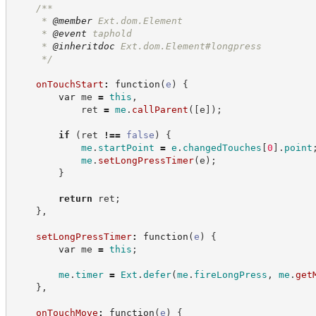
/**
     * 
@member
 Ext.dom.Element
     * 
@event
 taphold
     * 
@inheritdoc
 Ext.dom.Element#longpress
*/
onTouchStart
:
function
(
e
)
{
var
 me 
=
this
,
            ret 
=
me
.
callParent
(
[
e
]
)
;
if
(
ret 
!==
false
)
{
me
.
startPoint
=
e
.
changedTouches
[
0
]
.
point
me
.
setLongPressTimer
(
e
)
;
}
return
 ret
;
}
,
setLongPressTimer
:
function
(
e
)
{
var
 me 
=
this
;
me
.
timer
=
Ext
.
defer
(
me
.
fireLongPress
,
me
.
get
}
,
onTouchMove
:
function
(
e
)
{