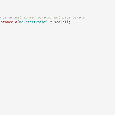
e is actual screen pixels, not page pixels
istanceTo
(
me
.
startPoint
)
*
 scale
)
)
;