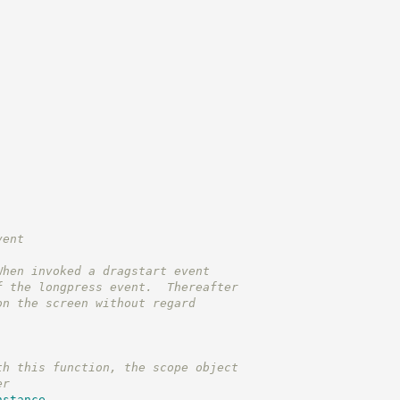
vent
When invoked a dragstart event
f the longpress event.  Thereafter
on the screen without regard
th this function, the scope object
er
nstance
,