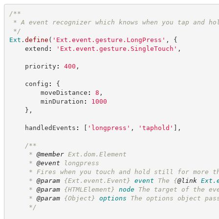
/**
 * A event recognizer which knows when you tap and ho
*/
Ext
.
define
(
'
Ext.event.gesture.LongPress
'
,
{
    extend
:
'
Ext.event.gesture.SingleTouch
'
,
    priority
:
400
,
    config
:
{
        moveDistance
:
8
,
        minDuration
:
1000
}
,
    handledEvents
:
[
'
longpress
'
,
'
taphold
'
]
,
/**
     * 
@member
 Ext.dom.Element
     * 
@event
 longpress
     * Fires when you touch and hold still for more t
     * 
@param
{Ext.event.Event}
event
The 
{
@link
Ext.
     * 
@param
{HTMLElement}
node
The target of the ev
     * 
@param
{Object}
options
The options object pas
*/