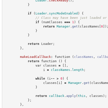
Loader
.
checkReady
(
)
;
}
if
(
Loader
.
syncModeEnabled
)
{
//
 Class may have been just loaded or
if
(
numClasses 
===
1
)
{
return
Manager
.
get
(
classNames
[
0
]
)
}
}
return
 Loader
;
}
,
makeLoadCallback
:
function
(
classNames
,
callb
return
function
(
)
{
var
 classes 
=
[
]
,
                    i 
=
classNames
.
length
;
while
(
i
--
>
0
)
{
                    classes
[
i
]
=
Manager
.
get
(
classNam
}
return
callback
.
apply
(
this
,
 classes
)
;
}
;
}
,