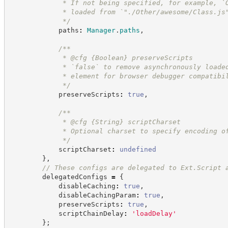
             * If not being specified, for example, `
             * loaded from `"./Other/awesome/Class.js
*/
            paths
:
Manager
.
paths
,
/**
             * @cfg 
{Boolean}
preserveScripts
             * `false` to remove asynchronously loade
             * element for browser debugger compatibi
*/
            preserveScripts
:
true
,
/**
             * @cfg 
{String}
scriptCharset
             * Optional charset to specify encoding o
*/
            scriptCharset
:
undefined
}
,
//
 These configs are delegated to Ext.Script 
        delegatedConfigs 
=
{
            disableCaching
:
true
,
            disableCachingParam
:
true
,
            preserveScripts
:
true
,
            scriptChainDelay
:
'
loadDelay
'
}
;