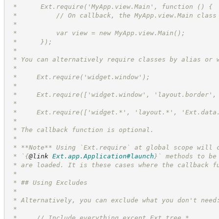
 *      Ext.require('MyApp.view.Main', function () {
 *          // On callback, the MyApp.view.Main class
 *
 *          var view = new MyApp.view.Main();
 *      });
 *
 * You can alternatively require classes by alias or 
 *
 *     Ext.require('widget.window');
 *
 *     Ext.require(['widget.window', 'layout.border',
 *
 *     Ext.require(['widget.*', 'layout.*', 'Ext.data
 *
 * The callback function is optional.
 *
 * **Note** Using `Ext.require` at global scope will 
 * `
{
@link
Ext.app.Application#launch
}
` methods to be
 * are loaded. It is these cases where the callback f
 *
 * ## Using Excludes
 *
 * Alternatively, you can exclude what you don't need
 *
 *     // Include everything except Ext.tree.*