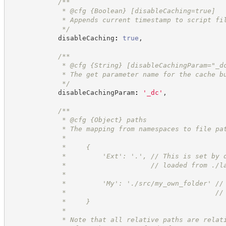
/**
             * @cfg 
{Boolean}
[disableCaching=true]
             * Appends current timestamp to script fi
*/
            disableCaching
:
true
,
/**
             * @cfg 
{String}
[disableCachingParam="_d
             * The get parameter name for the cache b
*/
            disableCachingParam
:
'
_dc
'
,
/**
             * @cfg 
{Object}
paths
             * The mapping from namespaces to file pa
             *
             *     {
             *         'Ext': '.', // This is set by 
             *                     // loaded from ./l
             *
             *         'My': './src/my_own_folder' //
             *                                     //
             *     }
             *
             * Note that all relative paths are relat