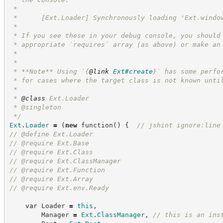
 * 
 *      [Ext.Loader] Synchronously loading 'Ext.windo
 *
 * If you see these in your debug console, you should
 * appropriate `requires` array (as above) or make an
 * 
 * 
 * **Note** Using `
{
@link
Ext#create
}
` has some perfo
 * for cases where the target class is not known unti
 * 
 * 
@class
 Ext.Loader
 * @singleton
*/
Ext
.
Loader
=
(
new
function
(
)
{
//
 jshint ignore:line
//
 @define Ext.Loader
//
 @require Ext.Base
//
 @require Ext.Class
//
 @require Ext.ClassManager
//
 @require Ext.Function
//
 @require Ext.Array
//
 @require Ext.env.Ready
var
 Loader 
=
this
,
        Manager 
=
Ext
.
ClassManager
,
//
 this is an ins