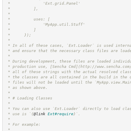
 *              'Ext.grid.Panel'
 *          ],
 *
 *          uses: [
 *              'MyApp.util.Stuff'
 *          ]
 *      });
 *
 * In all of these cases, `Ext.Loader` is used intern
 * and ensure that the necessary class files are load
 *
 * During development, these files are loaded individ
 * production use, [Sencha Cmd](
http://www.sencha.com
 * all of these strings with the actual resolved clas
 * the classes are all contained in the build in the 
 * files will not be loaded until the `MyApp.view.Mai
 * as shown above.
 *
 * # Loading Classes
 *
 * You can also use `Ext.Loader` directly to load cla
 * use is `
{
@link
Ext#require
}
`.
 *
 * For example:
 *