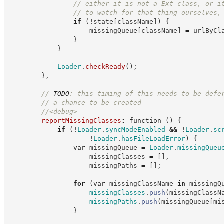
//
 either it is not a Ext class, or i
//
 to watch for that thing ourselves,
if
(
!
state
[
className
]
)
{
                    missingQueue
[
className
]
=
 urlByCl
}
}
Loader
.
checkReady
(
)
;
}
,
//
TODO
: this timing of this needs to be defe
//
 a chance to be created
//
<debug>
reportMissingClasses
:
function
(
)
{
if
(
!
Loader
.
syncModeEnabled
&&
!
Loader
.
sc
!
Loader
.
hasFileLoadError
)
{
var
 missingQueue 
=
Loader
.
missingQueu
                    missingClasses 
=
[
]
,
                    missingPaths 
=
[
]
;
for
(
var
 missingClassName 
in
 missingQ
missingClasses
.
push
(
missingClassN
missingPaths
.
push
(
missingQueue
[
mi
}