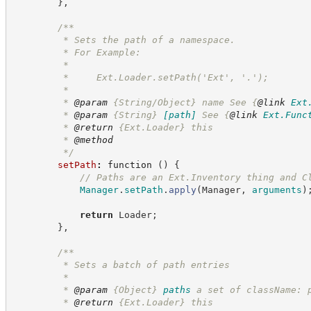
}
,
/**
         * Sets the path of a namespace.
         * For Example:
         *
         *     Ext.Loader.setPath('Ext', '.');
         *
         * 
@param
 {String/Object} name See 
{
@link
Ext
         * 
@param
{String}
[path]
See 
{
@link
Ext.Func
         * 
@return
{Ext.Loader}
this
         * 
@method
*/
setPath
:
function
(
)
{
//
 Paths are an Ext.Inventory thing and C
Manager
.
setPath
.
apply
(
Manager
,
arguments
)
return
 Loader
;
}
,
/**
         * Sets a batch of path entries
         *
         * 
@param
{Object}
paths
a set of className: 
         * 
@return
{Ext.Loader}
this