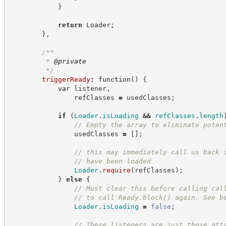
}
return
 Loader
;
}
,
/**
         * 
@private
*/
triggerReady
:
function
(
)
{
var
 listener
,
                refClasses 
=
 usedClasses
;
if
(
Loader
.
isLoading
&&
refClasses
.
length
//
 Empty the array to eliminate poten
                usedClasses 
=
[
]
;
//
 this may immediately call us back 
//
 have been loaded
Loader
.
require
(
refClasses
)
;
}
else
{
//
 Must clear this before calling cal
//
 to call Ready.block() again. See b
Loader
.
isLoading
=
false
;
//
 These listeners are just those att