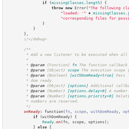
if
(
missingClasses
.
length
)
{
throw
new
Error
(
"
The following cl
"
loaded: '
"
+
missingClasses
.
"
corresponding files for poss
}
}
}
,
//
</debug>
/**
         * Add a new listener to be executed when all
         *
         * 
@param
{Function}
fn
The function callback
         * 
@param
{Object}
scope
The execution scope 
         * 
@param
{Boolean}
[withDomReady=true]
Pass 
         * dom ready.
         * 
@param
{Object}
[options]
Additional callb
         * 
@param
{Number}
[options.delay=0]
A number
         * 
@param
{Number}
[options.priority=0]
Relat
         * numbers are reserved.
*/
onReady
:
function
(
fn
,
scope
,
withDomReady
,
op
if
(
withDomReady
)
{
Ready
.
on
(
fn
,
 scope
,
 options
)
;
}
else
{