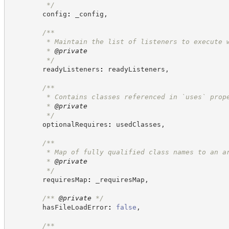
*/
        config
:
 _config
,
/**
         * Maintain the list of listeners to execute 
         * 
@private
*/
        readyListeners
:
 readyListeners
,
/**
         * Contains classes referenced in `uses` prop
         * 
@private
*/
        optionalRequires
:
 usedClasses
,
/**
         * Map of fully qualified class names to an a
         * 
@private
*/
        requiresMap
:
 _requiresMap
,
/**
@private
*/
        hasFileLoadError
:
false
,
/**