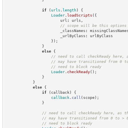
if
(
urls
.
length
)
{
Loader
.
loadScripts
(
{
                        url
:
 urls
,
//
 scope will be this options
                        _classNames
:
 missingClassName
                        _urlByClass
:
 urlByClass
}
)
;
}
else
{
//
 need to call checkReady here, 
//
 may have transitioned from 0 t
//
 need to block ready
Loader
.
checkReady
(
)
;
}
}
else
{
if
(
callback
)
{
callback
.
call
(
scope
)
;
}
//
 need to call checkReady here, as t
//
 may have transitioned from 0 to > 
//
 need to block ready