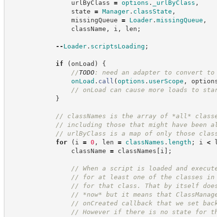
                urlByClass 
=
options
.
_urlByClass
,
                state 
=
Manager
.
classState
,
                missingQueue 
=
Loader
.
missingQueue
,
                className
,
 i
,
 len
;
--
Loader
.
scriptsLoading
;
if
(
onLoad
)
{
//
TODO
: need an adapter to convert to
onLoad
.
call
(
options
.
userScope
,
 option
//
 onLoad can cause more loads to sta
}
//
 classNames is the array of *all* class
//
 including those that might have been a
//
 urlByClass is a map of only those clas
for
(
i 
=
0
,
 len 
=
classNames
.
length
;
 i 
<
 
                className 
=
 classNames
[
i
]
;
//
 When a script is loaded and execut
//
 for at least one of the classes in
//
 for that class. That by itself doe
//
 *now* but it means that ClassManag
//
 onCreated callback that we set bac
//
 However if there is no state for t