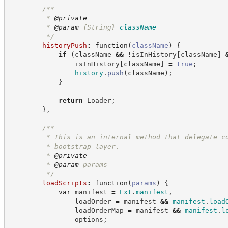
/**
         * 
@private
         * 
@param
{String}
className
*/
historyPush
:
function
(
className
)
{
if
(
className 
&&
!
isInHistory
[
className
]
                isInHistory
[
className
]
=
true
;
history
.
push
(
className
)
;
}
return
 Loader
;
}
,
/**
         * This is an internal method that delegate c
         * bootstrap layer.
         * 
@private
         * 
@param
 params
*/
loadScripts
:
function
(
params
)
{
var
 manifest 
=
Ext
.
manifest
,
                loadOrder 
=
 manifest 
&&
manifest
.
load
                loadOrderMap 
=
 manifest 
&&
manifest
.
l
                options
;