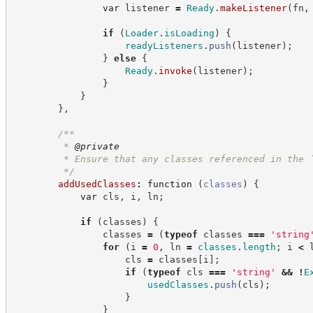
var
 listener 
=
Ready
.
makeListener
(
fn
,
if
(
Loader
.
isLoading
)
{
readyListeners
.
push
(
listener
)
;
}
else
{
Ready
.
invoke
(
listener
)
;
}
}
}
,
/**
         * 
@private
         * Ensure that any classes referenced in the 
*/
addUsedClasses
:
function
(
classes
)
{
var
 cls
,
 i
,
 ln
;
if
(
classes
)
{
                classes 
=
(
typeof
 classes 
===
'
string
for
(
i 
=
0
,
 ln 
=
classes
.
length
;
 i 
<
 
                    cls 
=
 classes
[
i
]
;
if
(
typeof
 cls 
===
'
string
'
&&
!
E
usedClasses
.
push
(
cls
)
;
}
}