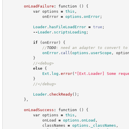
onLoadFailure
:
function
(
)
{
var
 options 
=
this
,
                onError 
=
options
.
onError
;
Loader
.
hasFileLoadError
=
true
;
--
Loader
.
scriptsLoading
;
if
(
onError
)
{
//
TODO
: need an adapter to convert to
onError
.
call
(
options
.
userScope
,
 optio
}
//
<debug>
else
{
Ext
.
log
.
error
(
"
[Ext.Loader] Some requ
}
//
</debug>
Loader
.
checkReady
(
)
;
}
,
onLoadSuccess
:
function
(
)
{
var
 options 
=
this
,
                onLoad 
=
options
.
onLoad
,
                classNames 
=
options
.
_classNames
,