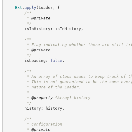
Ext
.
apply
(
Loader
,
{
/**
         * 
@private
*/
        isInHistory
:
 isInHistory
,
/**
         * Flag indicating whether there are still fi
         * 
@private
*/
        isLoading
:
false
,
/**
         * An array of class names to keep track of t
         * This is not guaranteed to be the same ever
         * nature of the Loader.
         *
         * 
@property
{Array}
history
*/
        history
:
 history
,
/**
         * Configuration
         * 
@private