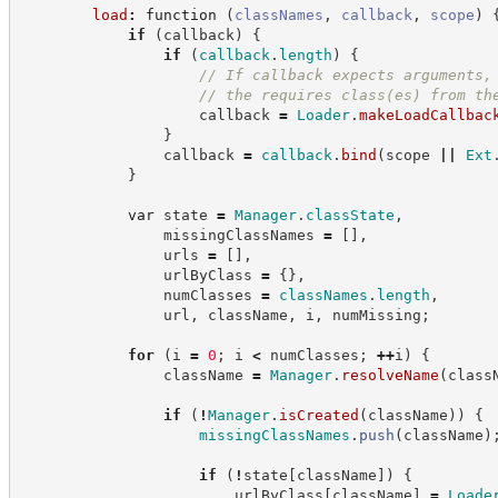
load
:
function
(
classNames
,
callback
,
scope
)
if
(
callback
)
{
if
(
callback
.
length
)
{
//
 If callback expects arguments,
//
 the requires class(es) from th
                    callback 
=
Loader
.
makeLoadCallbac
}
                callback 
=
callback
.
bind
(
scope 
||
Ext
}
var
 state 
=
Manager
.
classState
,
                missingClassNames 
=
[
]
,
                urls 
=
[
]
,
                urlByClass 
=
{
}
,
                numClasses 
=
classNames
.
length
,
                url
,
 className
,
 i
,
 numMissing
;
for
(
i 
=
0
;
 i 
<
 numClasses
;
++
i
)
{
                className 
=
Manager
.
resolveName
(
class
if
(
!
Manager
.
isCreated
(
className
)
)
{
missingClassNames
.
push
(
className
)
if
(
!
state
[
className
]
)
{
                        urlByClass
[
className
]
=
Loade