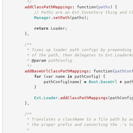
*/
addClassPathMappings
:
function
(
paths
)
{
//
 Paths are an Ext.Inventory thing and C
Manager
.
setPath
(
paths
)
;
return
 Loader
;
}
,
/**
         * fixes up loader path configs by prepending
         * of the path, then delegates to Ext.Loader#
         * 
@param
 pathConfig
*/
addBaseUrlClassPathMappings
:
function
(
pathCon
for
(
var
 name 
in
 pathConfig
)
{
                pathConfig
[
name
]
=
Boot
.
baseUrl
+
 pat
}
Ext
.
Loader
.
addClassPathMappings
(
pathConfi
}
,
/**
         * Translates a className to a file path by a
         * the proper prefix and converting the .'s t
         *