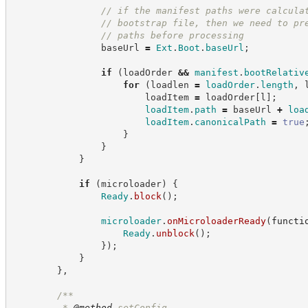
//
 if the manifest paths were calcula
//
 bootstrap file, then we need to pr
//
 paths before processing
                baseUrl 
=
Ext
.
Boot
.
baseUrl
;
if
(
loadOrder 
&&
manifest
.
bootRelativ
for
(
loadlen 
=
loadOrder
.
length
,
 
                        loadItem 
=
 loadOrder
[
l
]
;
loadItem
.
path
=
 baseUrl 
+
loa
loadItem
.
canonicalPath
=
true
}
}
}
if
(
microloader
)
{
Ready
.
block
(
)
;
microloader
.
onMicroloaderReady
(
functi
Ready
.
unblock
(
)
;
}
)
;
}
}
,
/**
         * 
@method
 setConfig