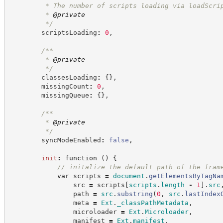
         * The number of scripts loading via loadScri
         * 
@private
*/
        scriptsLoading
:
0
,
/**
         * 
@private
*/
        classesLoading
:
{
}
,
        missingCount
:
0
,
        missingQueue
:
{
}
,
/**
         * 
@private
*/
        syncModeEnabled
:
false
,
init
:
function
(
)
{
//
 initalize the default path of the fram
var
 scripts 
=
document
.
getElementsByTagNa
                src 
=
 scripts
[
scripts
.
length
-
1
]
.
src
                path 
=
src
.
substring
(
0
,
src
.
lastIndex
                meta 
=
Ext
.
_classPathMetadata
,
                microloader 
=
Ext
.
Microloader
,
                manifest 
=
Ext
.
manifest
,