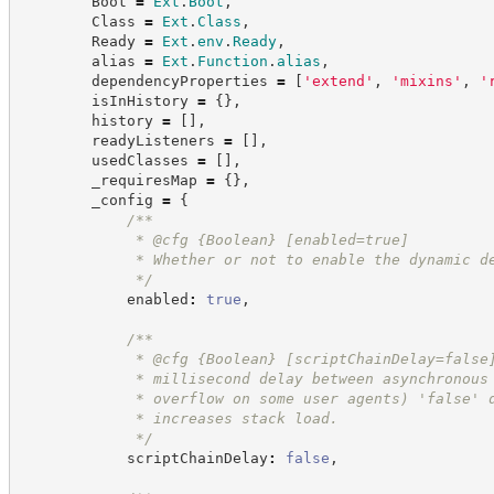
        Boot 
=
Ext
.
Boot
,
        Class 
=
Ext
.
Class
,
        Ready 
=
Ext
.
env
.
Ready
,
        alias 
=
Ext
.
Function
.
alias
,
        dependencyProperties 
=
[
'
extend
'
,
'
mixins
'
,
'
        isInHistory 
=
{
}
,
        history 
=
[
]
,
        readyListeners 
=
[
]
,
        usedClasses 
=
[
]
,
        _requiresMap 
=
{
}
,
        _config 
=
{
/**
             * @cfg 
{Boolean}
[enabled=true]
             * Whether or not to enable the dynamic d
*/
            enabled
:
true
,
/**
             * @cfg 
{Boolean}
[scriptChainDelay=false
             * millisecond delay between asynchronous
             * overflow on some user agents) 'false' 
             * increases stack load.
*/
            scriptChainDelay
:
false
,