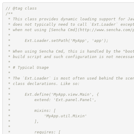
//
 @tag class
/**
 * This class provides dynamic loading support for Ja
 * does not typically need to call `Ext.Loader` excep
 * when not using [Sencha Cmd](
http://www.sencha.com/
 *
 *      Ext.Loader.setPath('MyApp', 'app');
 *
 * When using Sencha Cmd, this is handled by the "boo
 * build script and such configuration is not necessa
 *
 * # Typical Usage
 *
 * The `Ext.Loader` is most often used behind the sce
 * class declarations. Like so:
 *
 *      Ext.define('MyApp.view.Main', {
 *          extend: 'Ext.panel.Panel',
 *
 *          mixins: [
 *              'MyApp.util.Mixin'
 *          ],
 *
 *          requires: [