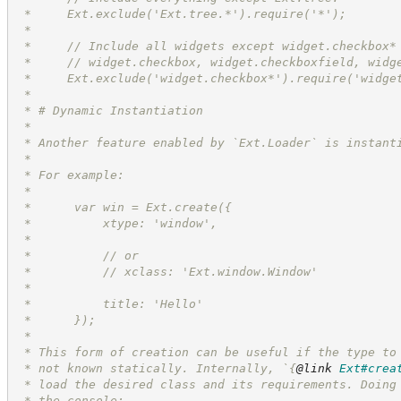
 *     Ext.exclude('Ext.tree.*').require('*');
 *
 *     // Include all widgets except widget.checkbox*
 *     // widget.checkbox, widget.checkboxfield, widg
 *     Ext.exclude('widget.checkbox*').require('widge
 *
 * # Dynamic Instantiation
 *
 * Another feature enabled by `Ext.Loader` is instant
 *
 * For example:
 *
 *      var win = Ext.create({
 *          xtype: 'window',
 *
 *          // or
 *          // xclass: 'Ext.window.Window'
 *
 *          title: 'Hello'
 *      });
 *
 * This form of creation can be useful if the type to
 * not known statically. Internally, `
{
@link
Ext#crea
 * load the desired class and its requirements. Doing
 * the console: