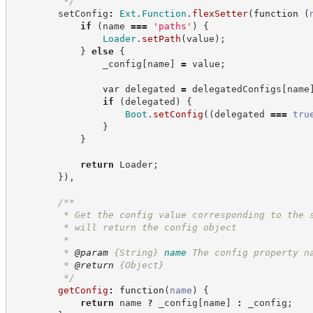
*/
        setConfig
:
Ext
.
Function
.
flexSetter
(
function
(
if
(
name 
===
'
paths
'
)
{
Loader
.
setPath
(
value
)
;
}
else
{
                _config
[
name
]
=
 value
;
var
 delegated 
=
 delegatedConfigs
[
name
if
(
delegated
)
{
Boot
.
setConfig
(
(
delegated 
===
tru
}
}
return
 Loader
;
}
)
,
/**
         * Get the config value corresponding to the 
         * will return the config object
         *
         * 
@param
{String}
name
The config property n
         * 
@return
{Object}
*/
getConfig
:
function
(
name
)
{
return
 name 
?
 _config
[
name
]
:
 _config
;