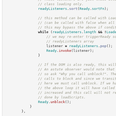
//
 class loading only.
readyListeners
.
sort
(
Ready
.
sortFn
)
;
//
 this method can be called with Loa
//
 (can be called with false when all
//
 this may bypass the above if condi
while
(
readyListeners
.
length
&&
!
Load
//
 we may re-enter triggerReady s
//
 readyListeners array
                    listener 
=
readyListeners
.
pop
(
)
;
Ready
.
invoke
(
listener
)
;
}
//
 If the DOM is also ready, this wil
//
 An astute observer would note that
//
 so ask "Why you call unblock?". Th
//
 calls to block and since we transi
//
 here we must call unblock. If we h
//
 the above loop it will have called
//
 increased and this call will not r
//
 done by loadScripts.
Ready
.
unblock
(
)
;
}
}
,