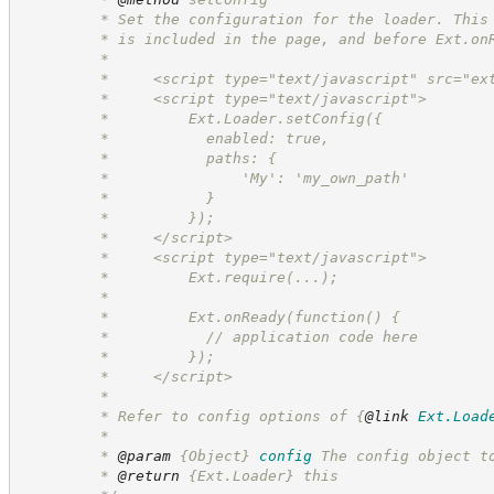
         * Set the configuration for the loader. This
         * is included in the page, and before Ext.on
         *
         *     <script type="text/javascript" src="ex
         *     <script type="text/javascript">
         *         Ext.Loader.setConfig({
         *           enabled: true,
         *           paths: {
         *               'My': 'my_own_path'
         *           }
         *         });
         *     </script>
         *     <script type="text/javascript">
         *         Ext.require(...);
         *
         *         Ext.onReady(function() {
         *           // application code here
         *         });
         *     </script>
         *
         * Refer to config options of 
{
@link
Ext.Load
         *
         * 
@param
{Object}
config
The config object t
         * 
@return
{Ext.Loader}
this