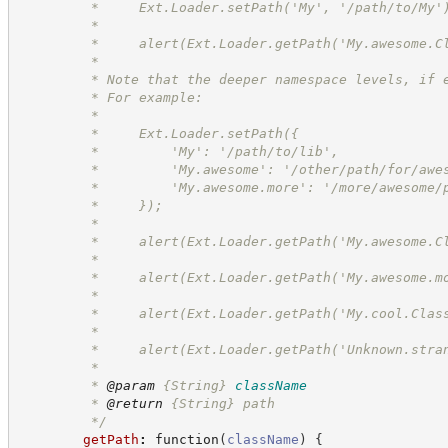
         *     Ext.Loader.setPath('My', '/path/to/My'
         *
         *     alert(Ext.Loader.getPath('My.awesome.C
         *
         * Note that the deeper namespace levels, if 
         * For example:
         *
         *     Ext.Loader.setPath({
         *         'My': '/path/to/lib',
         *         'My.awesome': '/other/path/for/awe
         *         'My.awesome.more': '/more/awesome/
         *     });
         *
         *     alert(Ext.Loader.getPath('My.awesome.C
         *
         *     alert(Ext.Loader.getPath('My.awesome.m
         *
         *     alert(Ext.Loader.getPath('My.cool.Clas
         *
         *     alert(Ext.Loader.getPath('Unknown.stra
         *
         * 
@param
{String}
className
         * 
@return
{String}
path
*/
getPath
:
function
(
className
)
{