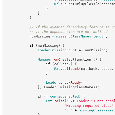
urls
.
push
(
urlByClass
[
classNam
}
}
}
//
 If the dynamic dependency feature is n
//
 if the dependencies are not defined
            numMissing 
=
missingClassNames
.
length
;
if
(
numMissing
)
{
Loader
.
missingCount
+=
 numMissing
;
Manager
.
onCreated
(
function
(
)
{
if
(
callback
)
{
Ext
.
callback
(
callback
,
 scope
,
}
Loader
.
checkReady
(
)
;
}
,
 Loader
,
 missingClassNames
)
;
if
(
!
_config
.
enabled
)
{
Ext
.
raise
(
"
Ext.Loader is not enab
"
Missing required class
"
"
: 
"
+
missingClassNames
}