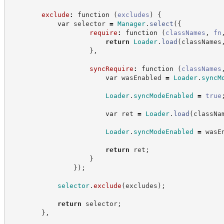
exclude
:
function
(
excludes
)
{
var
 selector 
=
Manager
.
select
(
{
require
:
function
(
classNames
,
fn
return
Loader
.
load
(
classNames
}
,
syncRequire
:
function
(
classNames
var
 wasEnabled 
=
Loader
.
syncM
Loader
.
syncModeEnabled
=
true
var
 ret 
=
Loader
.
load
(
classNa
Loader
.
syncModeEnabled
=
 wasE
return
 ret
;
}
}
)
;
selector
.
exclude
(
excludes
)
;
return
 selector
;
}
,