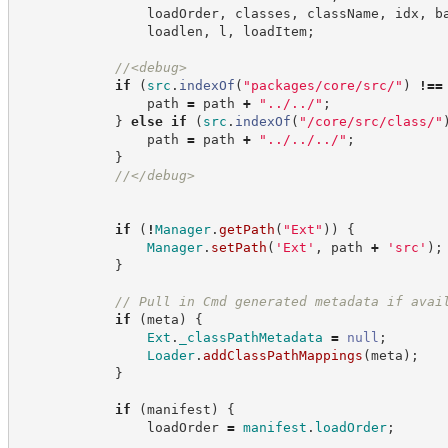
                loadOrder
,
 classes
,
 className
,
 idx
,
 b
                loadlen
,
 l
,
 loadItem
;
//
<debug>
if
(
src
.
indexOf
(
"
packages/core/src/
"
)
!==
                path 
=
 path 
+
"
../../
"
;
}
else
if
(
src
.
indexOf
(
"
/core/src/class/
"
                path 
=
 path 
+
"
../../../
"
;
}
//
</debug>
if
(
!
Manager
.
getPath
(
"
Ext
"
)
)
{
Manager
.
setPath
(
'
Ext
'
,
 path 
+
'
src
'
)
;
}
//
 Pull in Cmd generated metadata if avai
if
(
meta
)
{
Ext
.
_classPathMetadata
=
null
;
Loader
.
addClassPathMappings
(
meta
)
;
}
if
(
manifest
)
{
                loadOrder 
=
manifest
.
loadOrder
;