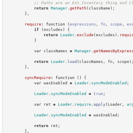
//
 Paths are an Ext.Inventory thing and C
return
Manager
.
getPath
(
className
)
;
}
,
require
:
function
(
expressions
,
fn
,
scope
,
ex
if
(
excludes
)
{
return
Loader
.
exclude
(
excludes
)
.
requi
}
var
 classNames 
=
Manager
.
getNamesByExpres
return
Loader
.
load
(
classNames
,
 fn
,
 scope
)
}
,
syncRequire
:
function
(
)
{
var
 wasEnabled 
=
Loader
.
syncModeEnabled
;
Loader
.
syncModeEnabled
=
true
;
var
 ret 
=
Loader
.
require
.
apply
(
Loader
,
ar
Loader
.
syncModeEnabled
=
 wasEnabled
;
return
 ret
;
}
,