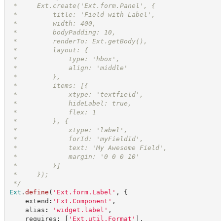
 *     Ext.create('Ext.form.Panel', {
 *         title: 'Field with Label',
 *         width: 400,
 *         bodyPadding: 10,
 *         renderTo: Ext.getBody(),
 *         layout: {
 *             type: 'hbox',
 *             align: 'middle'
 *         },
 *         items: [{
 *             xtype: 'textfield',
 *             hideLabel: true,
 *             flex: 1
 *         }, {
 *             xtype: 'label',
 *             forId: 'myFieldId',
 *             text: 'My Awesome Field',
 *             margin: '0 0 0 10'
 *         }]
 *     });
*/
Ext
.
define
(
'
Ext.form.Label
'
,
{
    extend
:
'
Ext.Component
'
,
    alias
:
'
widget.label
'
,
    requires
:
[
'
Ext.util.Format
'
]
,