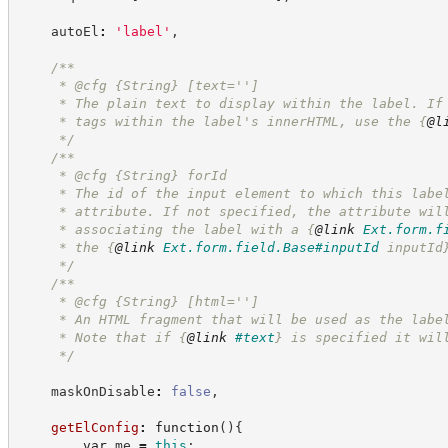
    autoEl
:
'
label
'
,
/**
     * @cfg 
{String}
[text='']
     * The plain text to display within the label. If
     * tags within the label's innerHTML, use the 
{
@l
*/
/**
     * @cfg 
{String}
forId
     * The id of the input element to which this labe
     * attribute. If not specified, the attribute wil
     * associating the label with a 
{
@link
Ext.form.f
     * the 
{
@link
Ext.form.field.Base#inputId
 inputId
*/
/**
     * @cfg 
{String}
[html='']
     * An HTML fragment that will be used as the labe
     * Note that if 
{
@link
#text
}
 is specified it wil
*/
    maskOnDisable
:
false
,
getElConfig
:
function
(
)
{
var
 me 
=
this
;