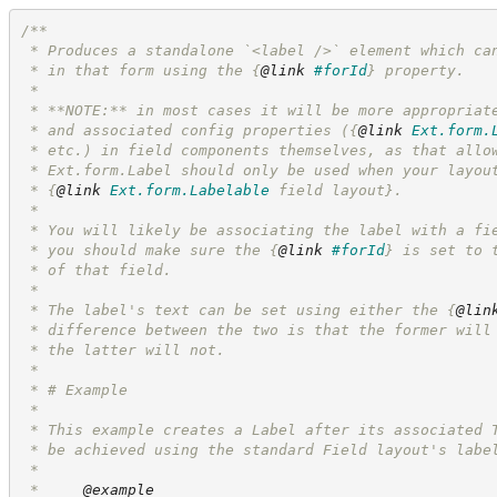
/**
 * Produces a standalone `<label />` element which ca
 * in that form using the 
{
@link
#forId
}
 property.
 * 
 * **NOTE:** in most cases it will be more appropriat
 * and associated config properties (
{
@link
Ext.form.
 * etc.) in field components themselves, as that allo
 * Ext.form.Label should only be used when your layou
 * 
{
@link
Ext.form.Labelable
 field layout}
.
 * 
 * You will likely be associating the label with a fi
 * you should make sure the 
{
@link
#forId
}
 is set to 
 * of that field.
 * 
 * The label's text can be set using either the 
{
@lin
 * difference between the two is that the former will
 * the latter will not.
 *
 * # Example
 * 
 * This example creates a Label after its associated 
 * be achieved using the standard Field layout's labe
 * 
 *     
@example