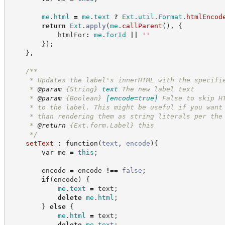
me
.
html
=
me
.
text
?
Ext
.
util
.
Format
.
htmlEncod
return
Ext
.
apply
(
me
.
callParent
(
)
,
{
            htmlFor
:
me
.
forId
||
'
'
}
)
;
}
,
/**
     * Updates the label's innerHTML with the specifi
     * 
@param
{String}
text
The new label text
     * 
@param
{Boolean}
[encode=true]
False to skip H
     * to the label. This might be useful if you want
     * than rendering them as string literals per the
     * 
@return
{Ext.form.Label}
this
*/
setText
:
function
(
text
,
encode
)
{
var
 me 
=
this
;
        encode 
=
 encode 
!==
false
;
if
(
encode
)
{
me
.
text
=
 text
;
delete
me
.
html
;
}
else
{
me
.
html
=
 text
;
delete
me
.
text
;