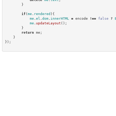
}
if
(
me
.
rendered
)
{
me
.
el
.
dom
.
innerHTML
=
 encode 
!==
false
?
me
.
updateLayout
(
)
;
}
return
 me
;
}
}
)
;