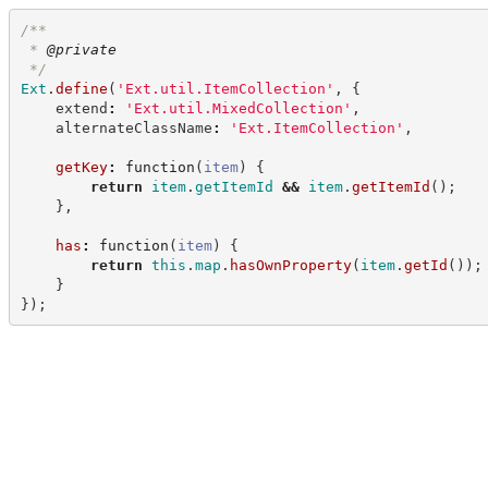
/**
 * 
@private
*/
Ext
.
define
(
'
Ext.util.ItemCollection
'
,
{
    extend
:
'
Ext.util.MixedCollection
'
,
    alternateClassName
:
'
Ext.ItemCollection
'
,
getKey
:
function
(
item
)
{
return
item
.
getItemId
&&
item
.
getItemId
(
)
;
}
,
has
:
function
(
item
)
{
return
this
.
map
.
hasOwnProperty
(
item
.
getId
(
)
)
;
}
}
)
;