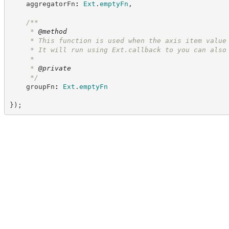
    aggregatorFn
:
Ext
.
emptyFn
,
/**
     * 
@method
     * This function is used when the axis item value
     * It will run using Ext.callback to you can also
     *
     * 
@private
*/
    groupFn
:
Ext
.
emptyFn
}
)
;