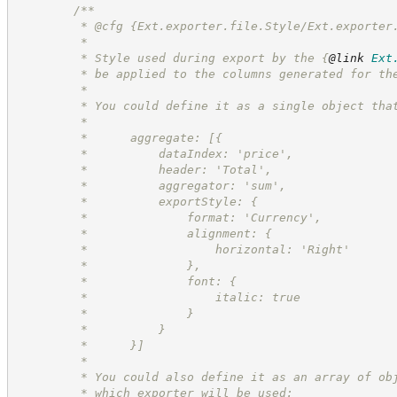
/**
         * @cfg {Ext.exporter.file.Style/Ext.exporter
         *
         * Style used during export by the 
{
@link
Ext
         * be applied to the columns generated for th
         *
         * You could define it as a single object tha
         *
         *      aggregate: [{
         *          dataIndex: 'price',
         *          header: 'Total',
         *          aggregator: 'sum',
         *          exportStyle: {
         *              format: 'Currency',
         *              alignment: {
         *                  horizontal: 'Right'
         *              },
         *              font: {
         *                  italic: true
         *              }
         *          }
         *      }]
         *
         * You could also define it as an array of ob
         * which exporter will be used: