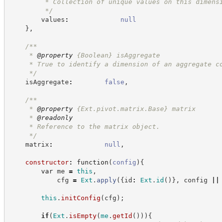
         * Collection of unique values on this dimens
*/
        values
:
null
}
,
/**
     * 
@property
{Boolean}
isAggregate
     * True to identify a dimension of an aggregate c
*/
    isAggregate
:
false
,
/**
     * 
@property
{Ext.pivot.matrix.Base}
matrix
     * 
@readonly
     * Reference to the matrix object.
*/
    matrix
:
null
,
constructor
:
function
(
config
)
{
var
 me 
=
this
,
            cfg 
=
Ext
.
apply
(
{
id
:
Ext
.
id
(
)
}
,
 config 
||
this
.
initConfig
(
cfg
)
;
if
(
Ext
.
isEmpty
(
me
.
getId
(
)
)
)
{