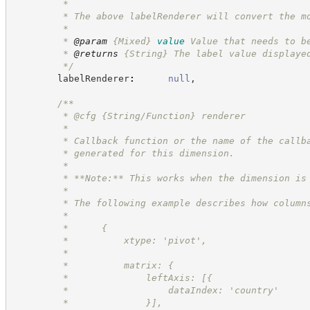
         *
         * The above labelRenderer will convert the m
         *
         * 
@param
{Mixed}
value
Value that needs to b
         * 
@returns
{String}
The label value displaye
*/
        labelRenderer
:
null
,
/**
         * @cfg {String/Function} renderer
         *
         * Callback function or the name of the callb
         * generated for this dimension.
         *
         * **Note:** This works when the dimension is
         *
         * The following example describes how column
         *
         *      {
         *          xtype: 'pivot',
         *
         *          matrix: {
         *              leftAxis: [{
         *                  dataIndex: 'country'
         *              }],