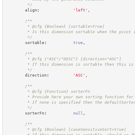
*/
        align
:
'
left
'
,
/**
         * @cfg 
{Boolean}
[sortable=true]
         * Is this dimension sortable when the pivot 
*/
        sortable
:
true
,
/**
         * @cfg {"ASC"/"DESC"} [direction="ASC"]
         * If this dimension is sortable then this is
*/
        direction
:
'
ASC
'
,
/**
         * @cfg 
{Function}
sorterFn
         * Provide here your own sorting function for
         * If none is specified then the defaultSorte
*/
        sorterFn
:
null
,
/**
         * @cfg 
{Boolean}
[caseSensitiveSort=true]
         * If this dimension is sortable, should we d