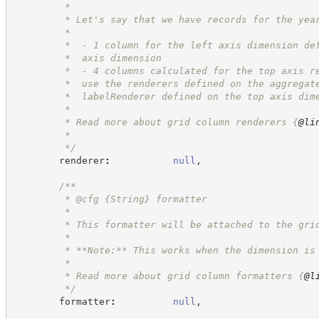
         *
         * Let's say that we have records for the yea
         *
         *  - 1 column for the left axis dimension de
         *  axis dimension
         *  - 4 columns calculated for the top axis r
         *  use the renderers defined on the aggregat
         *  labelRenderer defined on the top axis dim
         *
         * Read more about grid column renderers 
{
@li
         *
*/
        renderer
:
null
,
/**
         * @cfg 
{String}
formatter
         *
         * This formatter will be attached to the gri
         *
         * **Note:** This works when the dimension is
         *
         * Read more about grid column formatters 
{
@l
*/
        formatter
:
null
,