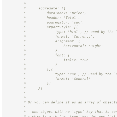
         *
         *      aggregate: [{
         *          dataIndex: 'price',
         *          header: 'Total',
         *          aggregator: 'sum',
         *          exportStyle: [{
         *              type: 'html', // used by the 
         *              format: 'Currency',
         *              alignment: {
         *                  horizontal: 'Right'
         *              },
         *              font: {
         *                  italic: true
         *              }
         *          },{
         *              type: 'csv', // used by the `
         *              format: 'General'
         *          }]
         *      }]
         *
         *
         * Or you can define it as an array of object
         *
         * - one object with no `type` key that is co
         * - objects with the `type` key defined that