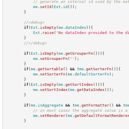
//
 generate an internal id used by the ma
me
.
setId
(
Ext
.
id
(
)
)
;
}
//
<debug>
if
(
Ext
.
isEmpty
(
me
.
dataIndex
)
)
{
Ext
.
raise
(
'
No dataIndex provided to the d
}
//
</debug>
if
(
Ext
.
isEmpty
(
me
.
getGrouperFn
(
)
)
)
{
me
.
setGrouperFn
(
'
'
)
;
}
if
(
me
.
getSortable
(
)
&&
!
me
.
getSorterFn
(
)
)
{
me
.
setSorterFn
(
me
.
defaultSorterFn
)
;
}
if
(
Ext
.
isEmpty
(
me
.
getSortIndex
(
)
)
)
{
me
.
setSortIndex
(
me
.
getDataIndex
(
)
)
;
}
if
(
me
.
isAggregate
&&
!
me
.
getFormatter
(
)
&&
!
m
//
 in most cases the aggregate value is a
me
.
setRenderer
(
me
.
getDefaultFormatRendere
}