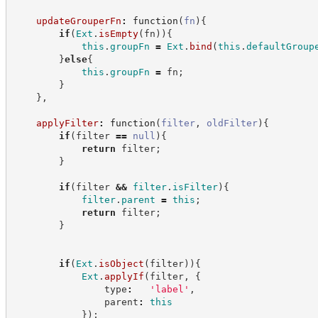
updateGrouperFn
:
function
(
fn
)
{
if
(
Ext
.
isEmpty
(
fn
)
)
{
this
.
groupFn
=
Ext
.
bind
(
this
.
defaultGroup
}
else
{
this
.
groupFn
=
 fn
;
}
}
,
applyFilter
:
function
(
filter
,
oldFilter
)
{
if
(
filter 
==
null
)
{
return
 filter
;
}
if
(
filter 
&&
filter
.
isFilter
)
{
filter
.
parent
=
this
;
return
 filter
;
}
if
(
Ext
.
isObject
(
filter
)
)
{
Ext
.
applyIf
(
filter
,
{
                type
:
'
label
'
,
                parent
:
this
}
)
;