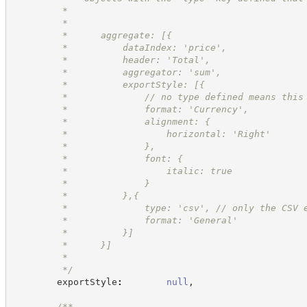
         *
         *
         *      aggregate: [{
         *          dataIndex: 'price',
         *          header: 'Total',
         *          aggregator: 'sum',
         *          exportStyle: [{
         *              // no type defined means this
         *              format: 'Currency',
         *              alignment: {
         *                  horizontal: 'Right'
         *              },
         *              font: {
         *                  italic: true
         *              }
         *          },{
         *              type: 'csv', // only the CSV 
         *              format: 'General'
         *          }]
         *      }]
         *
*/
        exportStyle
:
null
,
/**