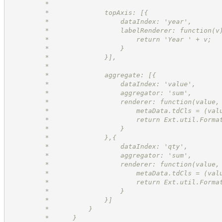
         *
         *              topAxis: [{
         *                  dataIndex: 'year',
         *                  labelRenderer: function(v
         *                      return 'Year ' + v;
         *                  }
         *              }],
         *
         *              aggregate: [{
         *                  dataIndex: 'value',
         *                  aggregator: 'sum',
         *                  renderer: function(value,
         *                      metaData.tdCls = (val
         *                      return Ext.util.Forma
         *                  }
         *              },{
         *                  dataIndex: 'qty',
         *                  aggregator: 'sum',
         *                  renderer: function(value,
         *                      metaData.tdCls = (val
         *                      return Ext.util.Forma
         *                  }
         *              }]
         *          }
         *      }