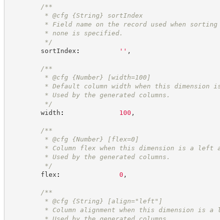
/**
         * @cfg 
{String}
sortIndex
         * Field name on the record used when sorting
         * none is specified.
*/
        sortIndex
:
'
'
,
/**
         * @cfg 
{Number}
[width=100]
         * Default column width when this dimension i
         * Used by the generated columns.
*/
        width
:
100
,
/**
         * @cfg 
{Number}
[flex=0]
         * Column flex when this dimension is a left 
         * Used by the generated columns.
*/
        flex
:
0
,
/**
         * @cfg 
{String}
[align="left"]
         * Column alignment when this dimension is a 
         * Used by the generated columns.