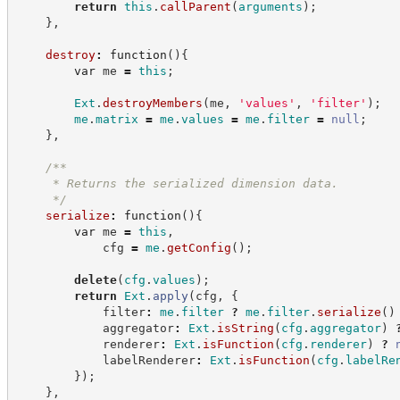
return
this
.
callParent
(
arguments
)
;
}
,
destroy
:
function
(
)
{
var
 me 
=
this
;
Ext
.
destroyMembers
(
me
,
'
values
'
,
'
filter
'
)
;
me
.
matrix
=
me
.
values
=
me
.
filter
=
null
;
}
,
/**
     * Returns the serialized dimension data.
*/
serialize
:
function
(
)
{
var
 me 
=
this
,
            cfg 
=
me
.
getConfig
(
)
;
delete
(
cfg
.
values
)
;
return
Ext
.
apply
(
cfg
,
{
            filter
:
me
.
filter
?
me
.
filter
.
serialize
(
)
            aggregator
:
Ext
.
isString
(
cfg
.
aggregator
)
            renderer
:
Ext
.
isFunction
(
cfg
.
renderer
)
?
            labelRenderer
:
Ext
.
isFunction
(
cfg
.
labelRe
}
)
;
}
,