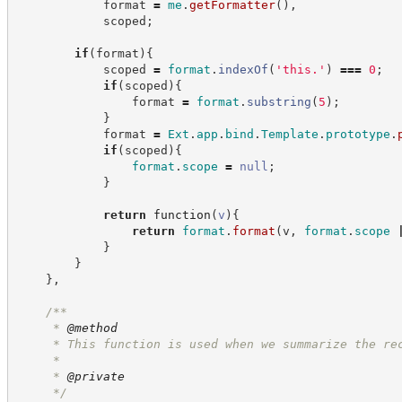
            format 
=
me
.
getFormatter
(
)
,
            scoped
;
if
(
format
)
{
            scoped 
=
format
.
indexOf
(
'
this.
'
)
===
0
;
if
(
scoped
)
{
                format 
=
format
.
substring
(
5
)
;
}
            format 
=
Ext
.
app
.
bind
.
Template
.
prototype
.
if
(
scoped
)
{
format
.
scope
=
null
;
}
return
function
(
v
)
{
return
format
.
format
(
v
,
format
.
scope
}
}
}
,
/**
     * 
@method
     * This function is used when we summarize the re
     *
     * 
@private
*/