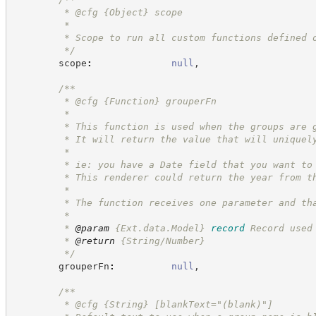
         * @cfg 
{Object}
scope
         *
         * Scope to run all custom functions defined 
*/
        scope
:
null
,
/**
         * @cfg 
{Function}
grouperFn
         *
         * This function is used when the groups are 
         * It will return the value that will uniquel
         *
         * ie: you have a Date field that you want to
         * This renderer could return the year from t
         *
         * The function receives one parameter and th
         *
         * 
@param
{Ext.data.Model}
record
Record used
         * 
@return
 {String/Number}
*/
        grouperFn
:
null
,
/**
         * @cfg 
{String}
[blankText="(blank)"]