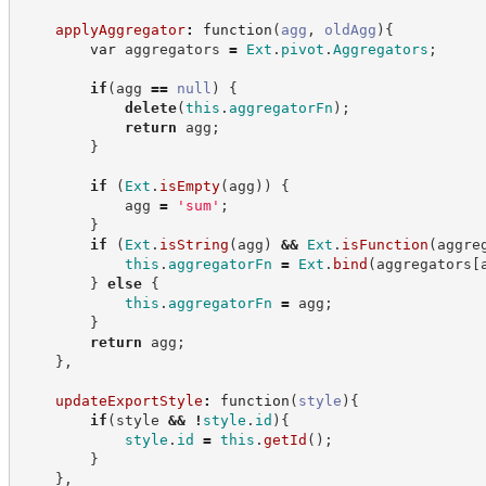
applyAggregator
:
function
(
agg
,
oldAgg
)
{
var
 aggregators 
=
Ext
.
pivot
.
Aggregators
;
if
(
agg 
==
null
)
{
delete
(
this
.
aggregatorFn
)
;
return
 agg
;
}
if
(
Ext
.
isEmpty
(
agg
)
)
{
            agg 
=
'
sum
'
;
}
if
(
Ext
.
isString
(
agg
)
&&
Ext
.
isFunction
(
aggre
this
.
aggregatorFn
=
Ext
.
bind
(
aggregators
[
}
else
{
this
.
aggregatorFn
=
 agg
;
}
return
 agg
;
}
,
updateExportStyle
:
function
(
style
)
{
if
(
style 
&&
!
style
.
id
)
{
style
.
id
=
this
.
getId
(
)
;
}
}
,