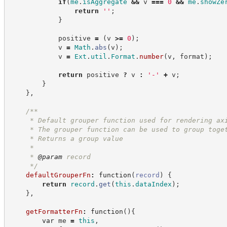
if
(
me
.
isAggregate
&&
 v 
===
0
&&
me
.
showZe
return
'
'
;
}
            positive 
=
(
v 
>=
0
)
;
            v 
=
Math
.
abs
(
v
)
;
            v 
=
Ext
.
util
.
Format
.
number
(
v
,
 format
)
;
return
 positive 
?
v
:
'
-
'
+
 v
;
}
}
,
/**
     * Default grouper function used for rendering ax
     * The grouper function can be used to group toge
     * Returns a group value
     *
     * 
@param
 record
*/
defaultGrouperFn
:
function
(
record
)
{
return
record
.
get
(
this
.
dataIndex
)
;
}
,
getFormatterFn
:
function
(
)
{
var
 me 
=
this
,