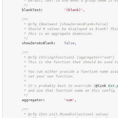
         * Default text to use when a group name is b
*/
        blankText
:
'
(blank)
'
,
/**
         * @cfg 
{Boolean}
[showZeroAsBlank=false]
         * Should 0 values be displayed as blank? Thi
         * this is an aggregate dimension.
*/
        showZeroAsBlank
:
false
,
/**
         * @cfg {String/Function} [aggregator="sum"]
         * This is the function that should be used t
         *
         * You can either provide a function name ava
         * set your own function.
         *
         * It's probably best to override 
{
@link
Ext.
         * and use that function name on this config.
*/
        aggregator
:
'
sum
'
,
/**
         * @cfg 
{Ext.util.MixedCollection}
values