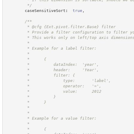
*/
        caseSensitiveSort
:
true
,
/**
         * @cfg 
{Ext.pivot.filter.Base}
filter
         * Provide a filter configuration to filter y
         * This works only on left/top axis dimension
         *
         * Example for a label filter:
         *
         *      {
         *          dataIndex:  'year',
         *          header:     'Year',
         *          filter: {
         *              type:       'label',
         *              operator:   '=',
         *              value:      2012
         *          }
         *      }
         *
         *
         * Example for a value filter:
         *
         *      {