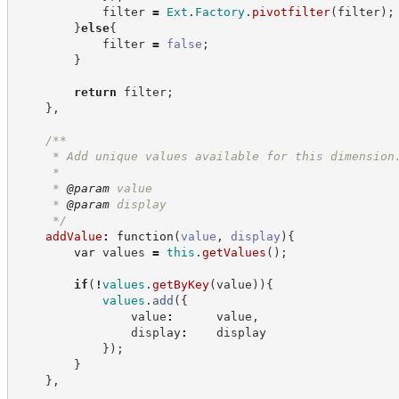
            filter 
=
Ext
.
Factory
.
pivotfilter
(
filter
)
;
}
else
{
            filter 
=
false
;
}
return
 filter
;
}
,
/**
     * Add unique values available for this dimension
     *
     * 
@param
 value
     * 
@param
 display
*/
addValue
:
function
(
value
,
display
)
{
var
 values 
=
this
.
getValues
(
)
;
if
(
!
values
.
getByKey
(
value
)
)
{
values
.
add
(
{
                value
:
      value
,
                display
:
    display
}
)
;
}
}
,