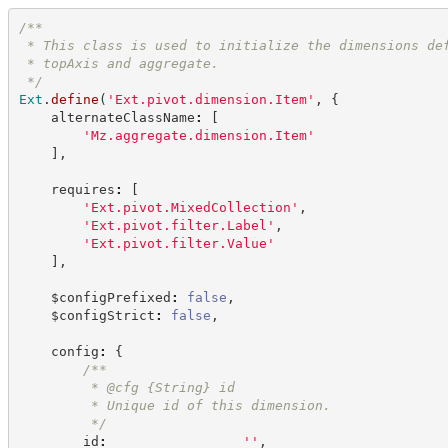
/**
 * This class is used to initialize the dimensions de
 * topAxis and aggregate.
*/
Ext
.
define
(
'
Ext.pivot.dimension.Item
'
,
{
    alternateClassName
:
[
'
Mz.aggregate.dimension.Item
'
]
,
    requires
:
[
'
Ext.pivot.MixedCollection
'
,
'
Ext.pivot.filter.Label
'
,
'
Ext.pivot.filter.Value
'
]
,
    $configPrefixed
:
false
,
    $configStrict
:
false
,
    config
:
{
/**
         * @cfg 
{String}
id
         * Unique id of this dimension.
*/
        id
:
'
'
,