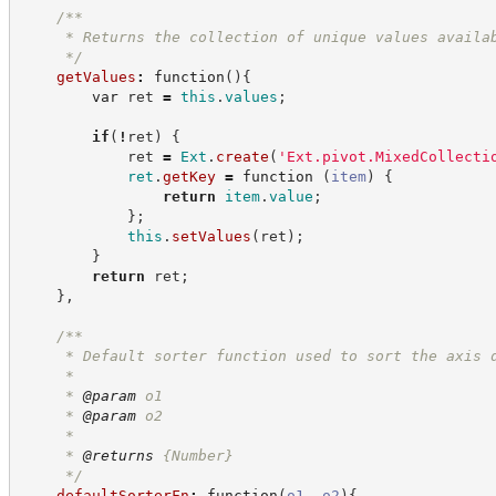
/**
     * Returns the collection of unique values availa
*/
getValues
:
function
(
)
{
var
 ret 
=
this
.
values
;
if
(
!
ret
)
{
            ret 
=
Ext
.
create
(
'
Ext.pivot.MixedCollecti
ret
.
getKey
=
function
(
item
)
{
return
item
.
value
;
}
;
this
.
setValues
(
ret
)
;
}
return
 ret
;
}
,
/**
     * Default sorter function used to sort the axis 
     *
     * 
@param
 o1
     * 
@param
 o2
     *
     * 
@returns
{Number}
*/
defaultSorterFn
:
function
(
o1
,
o2
)
{