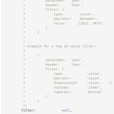
         *          dataIndex:  'year',
         *          header:     'Year',
         *          filter: {
         *              type:       'value',
         *              operator:   'between',
         *              value:      [2012, 2015]
         *          }
         *      }
         *
         *
         * Example for a top 10 value filter:
         *
         *      {
         *          dataIndex:  'year',
         *          header:     'Year',
         *          filter: {
         *              type:           'value',
         *              operator:       'top10',
         *              dimensionId:    'value',   //
         *              topType:        'items',
         *              topOrder:       'bottom'
         *          }
         *      }
*/
        filter
:
null
,