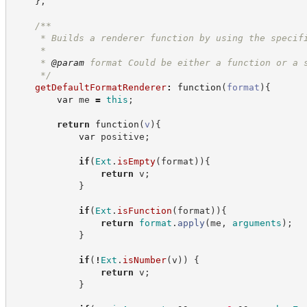
}
,
/**
     * Builds a renderer function by using the specif
     *
     * 
@param
 format Could be either a function or a 
*/
getDefaultFormatRenderer
:
function
(
format
)
{
var
 me 
=
this
;
return
function
(
v
)
{
var
 positive
;
if
(
Ext
.
isEmpty
(
format
)
)
{
return
 v
;
}
if
(
Ext
.
isFunction
(
format
)
)
{
return
format
.
apply
(
me
,
arguments
)
;
}
if
(
!
Ext
.
isNumber
(
v
)
)
{
return
 v
;
}