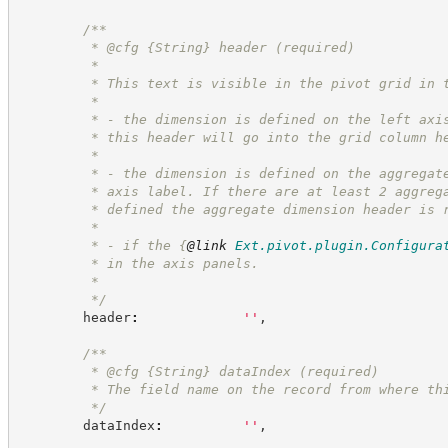
/**
         * @cfg 
{String}
header (required)
         *
         * This text is visible in the pivot grid in 
         *
         * - the dimension is defined on the left axi
         * this header will go into the grid column h
         *
         * - the dimension is defined on the aggregat
         * axis label. If there are at least 2 aggreg
         * defined the aggregate dimension header is 
         *
         * - if the 
{
@link
Ext.pivot.plugin.Configura
         * in the axis panels.
         *
*/
        header
:
'
'
,
/**
         * @cfg 
{String}
dataIndex (required)
         * The field name on the record from where th
*/
        dataIndex
:
'
'
,