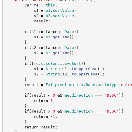
var
 me 
=
this
,
            s1 
=
o1
.
sortValue
,
            s2 
=
o2
.
sortValue
,
            result
;
if
(
s1 
instanceof
Date
)
{
            s1 
=
s1
.
getTime
(
)
;
}
if
(
s2 
instanceof
Date
)
{
            s2 
=
s2
.
getTime
(
)
;
}
if
(
!
me
.
caseSensitiveSort
)
{
            s1 
=
String
(
s1
)
.
toUpperCase
(
)
;
            s2 
=
String
(
s2
)
.
toUpperCase
(
)
;
}
        result 
=
Ext
.
pivot
.
matrix
.
Base
.
prototype
.
natu
if
(
result 
<
0
&&
me
.
direction
===
'
DESC
'
)
{
return
1
;
}
if
(
result 
>
0
&&
me
.
direction
===
'
DESC
'
)
{
return
-
1
;
}
return
 result
;