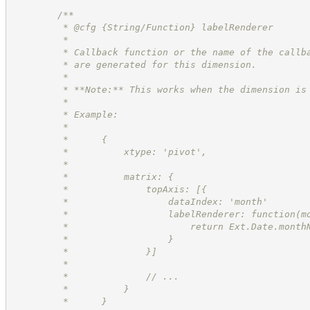
/**
         * @cfg {String/Function} labelRenderer
         *
         * Callback function or the name of the callb
         * are generated for this dimension.
         *
         * **Note:** This works when the dimension is
         *
         * Example:
         *
         *      {
         *          xtype: 'pivot',
         *
         *          matrix: {
         *              topAxis: [{
         *                  dataIndex: 'month'
         *                  labelRenderer: function(m
         *                      return Ext.Date.month
         *                  }
         *              }]
         *
         *              // ...
         *          }
         *      }