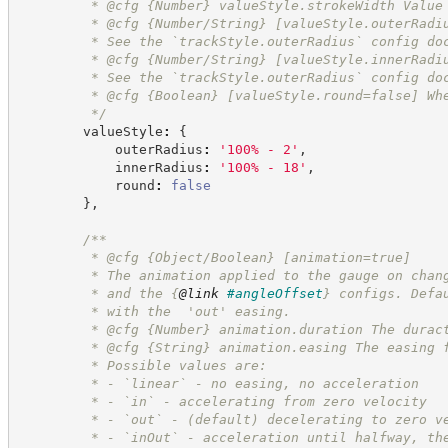
         * @cfg 
{Number}
valueStyle.strokeWidth Value
         * @cfg {Number/String} [valueStyle.outerRadi
         * See the `trackStyle.outerRadius` config do
         * @cfg {Number/String} [valueStyle.innerRadi
         * See the `trackStyle.outerRadius` config do
         * @cfg 
{Boolean}
[valueStyle.round=false] Wh
*/
        valueStyle
:
{
            outerRadius
:
'
100% - 2
'
,
            innerRadius
:
'
100% - 18
'
,
            round
:
false
}
,
/**
         * @cfg {Object/Boolean} [animation=true]
         * The animation applied to the gauge on chan
         * and the 
{
@link
#angleOffset
}
 configs. Defa
         * with the  'out' easing.
         * @cfg 
{Number}
animation.duration The durac
         * @cfg 
{String}
animation.easing The easing 
         * Possible values are:
         * - `linear` - no easing, no acceleration
         * - `in` - accelerating from zero velocity
         * - `out` - (default) decelerating to zero v
         * - `inOut` - acceleration until halfway, th