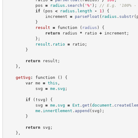
            pos 
=
radius
.
search
(
'
%
'
)
;
//
 E.g. '100% -
if
(
pos 
<
radius
.
length
-
1
)
{
                increment 
=
parseFloat
(
radius
.
substr
(
}
result
=
function
(
radius
)
{
return
 radius 
*
 ratio 
+
 increment
;
}
;
result
.
ratio
=
 ratio
;
}
return
 result
;
}
,
getSvg
:
function
(
)
{
var
 me 
=
this
,
            svg 
=
me
.
svg
;
if
(
!
svg
)
{
            svg 
=
me
.
svg
=
Ext
.
get
(
document
.
createEle
me
.
innerElement
.
append
(
svg
)
;
}
return
 svg
;
}
,