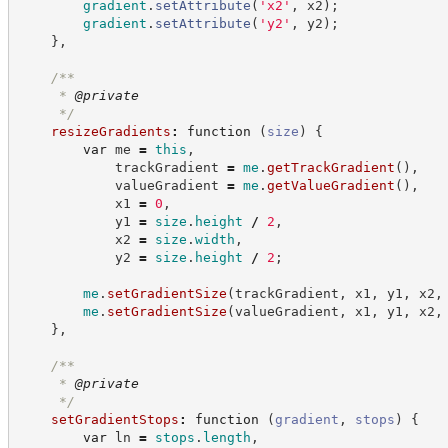
gradient
.
setAttribute
(
'
x2
'
,
 x2
)
;
gradient
.
setAttribute
(
'
y2
'
,
 y2
)
;
}
,
/**
     * 
@private
*/
resizeGradients
:
function
(
size
)
{
var
 me 
=
this
,
            trackGradient 
=
me
.
getTrackGradient
(
)
,
            valueGradient 
=
me
.
getValueGradient
(
)
,
            x1 
=
0
,
            y1 
=
size
.
height
/
2
,
            x2 
=
size
.
width
,
            y2 
=
size
.
height
/
2
;
me
.
setGradientSize
(
trackGradient
,
 x1
,
 y1
,
 x2
,
me
.
setGradientSize
(
valueGradient
,
 x1
,
 y1
,
 x2
,
}
,
/**
     * 
@private
*/
setGradientStops
:
function
(
gradient
,
stops
)
{
var
 ln 
=
stops
.
length
,