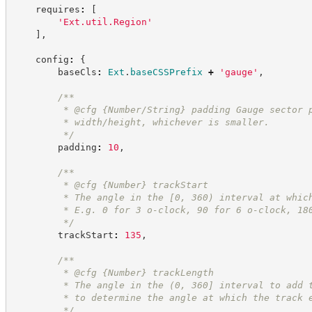
    requires
:
[
'
Ext.util.Region
'
]
,
    config
:
{
        baseCls
:
Ext
.
baseCSSPrefix
+
'
gauge
'
,
/**
         * @cfg {Number/String} padding Gauge sector 
         * width/height, whichever is smaller.
*/
        padding
:
10
,
/**
         * @cfg 
{Number}
trackStart
         * The angle in the [0, 360) interval at whic
         * E.g. 0 for 3 o-clock, 90 for 6 o-clock, 18
*/
        trackStart
:
135
,
/**
         * @cfg 
{Number}
trackLength
         * The angle in the (0, 360] interval to add 
         * to determine the angle at which the track 
*/