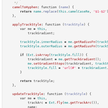
*/
camelToHyphen
:
function
(
name
)
{
return
name
.
replace
(
this
.
camelCaseRe
,
'
$1-$2
'
}
,
applyTrackStyle
:
function
(
trackStyle
)
{
var
 me 
=
this
,
            trackGradient
;
trackStyle
.
innerRadius
=
me
.
getRadiusFn
(
track
trackStyle
.
outerRadius
=
me
.
getRadiusFn
(
track
if
(
Ext
.
isArray
(
trackStyle
.
fill
)
)
{
            trackGradient 
=
me
.
getTrackGradient
(
)
;
me
.
setGradientStops
(
trackGradient
,
trackS
trackStyle
.
fill
=
'
url(#
'
+
trackGradient
}
return
 trackStyle
;
}
,
updateTrackStyle
:
function
(
trackStyle
)
{
var
 me 
=
this
,
            trackArc 
=
Ext
.
fly
(
me
.
getTrackArc
(
)
)
,
            name
;