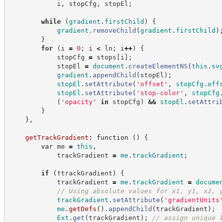
            i
,
 stopCfg
,
 stopEl
;
while
(
gradient
.
firstChild
)
{
gradient
.
removeChild
(
gradient
.
firstChild
)
}
for
(
i 
=
0
;
 i 
<
 ln
;
 i
++
)
{
            stopCfg 
=
 stops
[
i
]
;
            stopEl 
=
document
.
createElementNS
(
this
.
sv
gradient
.
appendChild
(
stopEl
)
;
stopEl
.
setAttribute
(
'
offset
'
,
stopCfg
.
off
stopEl
.
setAttribute
(
'
stop-color
'
,
stopCfg
(
'
opacity
'
in
 stopCfg
)
&&
stopEl
.
setAttri
}
}
,
getTrackGradient
:
function
(
)
{
var
 me 
=
this
,
            trackGradient 
=
me
.
trackGradient
;
if
(
!
trackGradient
)
{
            trackGradient 
=
me
.
trackGradient
=
docume
//
 Using absolute values for x1, y1, x2, 
trackGradient
.
setAttribute
(
'
gradientUnits
me
.
getDefs
(
)
.
appendChild
(
trackGradient
)
;
Ext
.
get
(
trackGradient
)
;
//
 assign unique 