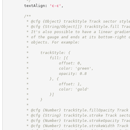
*/
        textAlign
:
'
c-c
'
,
/**
         * @cfg 
{Object}
trackStyle Track sector styl
         * @cfg {String/Object[]} trackStyle.fill Tra
         * It's also possible to have a linear gradie
         * of the gauge and ends at its bottom-right 
         * objects. For example:
         *
         *     trackStyle: {
         *         fill: [{
         *             offset: 0,
         *             color: 'green',
         *             opacity: 0.8
         *         }, {
         *             offset: 1,
         *             color: 'gold'
         *         }]
         *     }
         *
         * @cfg 
{Number}
trackStyle.fillOpacity Track
         * @cfg 
{String}
trackStyle.stroke Track sect
         * @cfg 
{Number}
trackStyle.strokeOpacity Tra
         * @cfg 
{Number}
trackStyle.strokeWidth Track