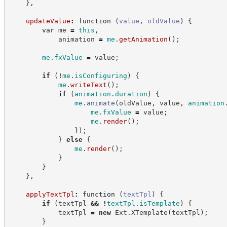
}
,
updateValue
:
function
(
value
,
oldValue
)
{
var
 me 
=
this
,
            animation 
=
me
.
getAnimation
(
)
;
me
.
fxValue
=
 value
;
if
(
!
me
.
isConfiguring
)
{
me
.
writeText
(
)
;
if
(
animation
.
duration
)
{
me
.
animate
(
oldValue
,
 value
,
animation
me
.
fxValue
=
 value
;
me
.
render
(
)
;
}
)
;
}
else
{
me
.
render
(
)
;
}
}
}
,
applyTextTpl
:
function
(
textTpl
)
{
if
(
textTpl 
&&
!
textTpl
.
isTemplate
)
{
            textTpl 
=
new
Ext
.
XTemplate
(
textTpl
)
;
}