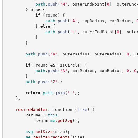
path
.
push
(
'
M
'
,
 outerEndPoint
[
0
]
,
 outerEnd
}
else
{
if
(
round
)
{
path
.
push
(
'
A
'
,
 capRadius
,
 capRadius
,
}
else
{
path
.
push
(
'
L
'
,
 outerEndPoint
[
0
]
,
 oute
}
}
path
.
push
(
'
A
'
,
 outerRadius
,
 outerRadius
,
0
,
 l
if
(
round 
&&
!
isCircle
)
{
path
.
push
(
'
A
'
,
 capRadius
,
 capRadius
,
0
,
0
}
path
.
push
(
'
Z
'
)
;
return
path
.
join
(
'
'
)
;
}
,
resizeHandler
:
function
(
size
)
{
var
 me 
=
this
,
            svg 
=
me
.
getSvg
(
)
;
svg
.
setSize
(
size
)
;
me
.
resizeGradients
(
size
)
;