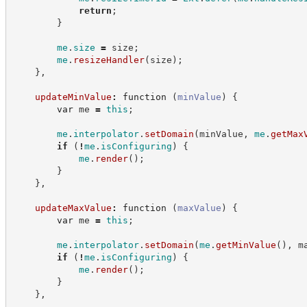
return
;
}
me
.
size
=
 size
;
me
.
resizeHandler
(
size
)
;
}
,
updateMinValue
:
function
(
minValue
)
{
var
 me 
=
this
;
me
.
interpolator
.
setDomain
(
minValue
,
me
.
getMax
if
(
!
me
.
isConfiguring
)
{
me
.
render
(
)
;
}
}
,
updateMaxValue
:
function
(
maxValue
)
{
var
 me 
=
this
;
me
.
interpolator
.
setDomain
(
me
.
getMinValue
(
)
,
 m
if
(
!
me
.
isConfiguring
)
{
me
.
render
(
)
;
}
}
,