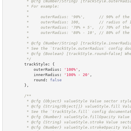
         * @cfg {Number/String} [trackStyle.outerRadi
         * For example:
         *
         *     outerRadius: '90%',      // 90% of the
         *     outerRadius: 100,        // radius of 
         *     outerRadius: '70% + 5',  // 70% of the
         *     outerRadius: '80% - 10', // 80% of the
         *
         * @cfg {Number/String} [trackStyle.innerRadi
         * See the `trackStyle.outerRadius` config do
         * @cfg 
{Boolean}
[trackStyle.round=false] Wh
*/
        trackStyle
:
{
            outerRadius
:
'
100%
'
,
            innerRadius
:
'
100% - 20
'
,
            round
:
false
}
,
/**
         * @cfg 
{Object}
valueStyle Value sector styl
         * @cfg {String/Object[]} valueStyle.fill Val
         * See the `trackStyle.fill` config documenta
         * @cfg 
{Number}
valueStyle.fillOpacity Value
         * @cfg 
{String}
valueStyle.stroke Value sect
         * @cfg 
{Number}
valueStyle.strokeOpacity Val