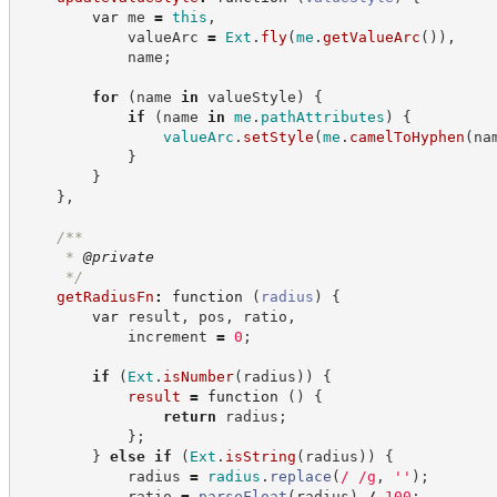
var
 me 
=
this
,
            valueArc 
=
Ext
.
fly
(
me
.
getValueArc
(
)
)
,
            name
;
for
(
name 
in
 valueStyle
)
{
if
(
name 
in
me
.
pathAttributes
)
{
valueArc
.
setStyle
(
me
.
camelToHyphen
(
na
}
}
}
,
/**
     * 
@private
*/
getRadiusFn
:
function
(
radius
)
{
var
 result
,
 pos
,
 ratio
,
            increment 
=
0
;
if
(
Ext
.
isNumber
(
radius
)
)
{
result
=
function
(
)
{
return
 radius
;
}
;
}
else
if
(
Ext
.
isString
(
radius
)
)
{
            radius 
=
radius
.
replace
(
/
/
g
,
'
'
)
;
            ratio 
=
parseFloat
(
radius
)
/
100
;