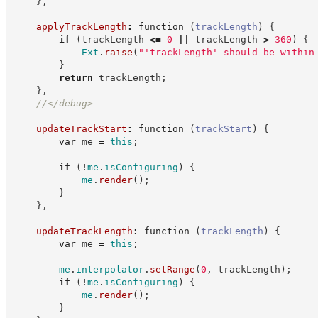
}
,
applyTrackLength
:
function
(
trackLength
)
{
if
(
trackLength 
<=
0
||
 trackLength 
>
360
)
{
Ext
.
raise
(
"
'trackLength' should be within
}
return
 trackLength
;
}
,
//
</debug>
updateTrackStart
:
function
(
trackStart
)
{
var
 me 
=
this
;
if
(
!
me
.
isConfiguring
)
{
me
.
render
(
)
;
}
}
,
updateTrackLength
:
function
(
trackLength
)
{
var
 me 
=
this
;
me
.
interpolator
.
setRange
(
0
,
 trackLength
)
;
if
(
!
me
.
isConfiguring
)
{
me
.
render
(
)
;
}