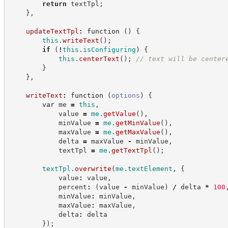
return
 textTpl
;
}
,
updateTextTpl
:
function
(
)
{
this
.
writeText
(
)
;
if
(
!
this
.
isConfiguring
)
{
this
.
centerText
(
)
;
//
 text will be center
}
}
,
writeText
:
function
(
options
)
{
var
 me 
=
this
,
            value 
=
me
.
getValue
(
)
,
            minValue 
=
me
.
getMinValue
(
)
,
            maxValue 
=
me
.
getMaxValue
(
)
,
            delta 
=
 maxValue 
-
 minValue
,
            textTpl 
=
me
.
getTextTpl
(
)
;
textTpl
.
overwrite
(
me
.
textElement
,
{
            value
:
 value
,
            percent
:
(
value 
-
 minValue
)
/
 delta 
*
100
            minValue
:
 minValue
,
            maxValue
:
 maxValue
,
            delta
:
 delta
}
)
;