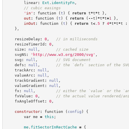
        linear
:
Ext
.
identityFn
,
//
 cubic easings
'
in
'
:
function
(
t
)
{
return
 t
*
t
*
t 
}
,
out
:
function
(
t
)
{
return
(
--
t
)
*
t
*
t
+
1
}
,
inOut
:
function
(
t
)
{
return
 t
<
.
5
?
4
*
t
*
t
*
t
:
}
,
    resizeDelay
:
0
,
//
 in milliseconds
    resizeTimerId
:
0
,
    size
:
null
,
//
 cached size
    svgNS
:
'
http://www.w3.org/2000/svg
'
,
    svg
:
null
,
//
 SVG document
    defs
:
null
,
//
 the `defs` section of the SV
    trackArc
:
null
,
    valueArc
:
null
,
    trackGradient
:
null
,
    valueGradient
:
null
,
    fx
:
null
,
//
 either the `value` or the `a
    fxValue
:
0
,
//
 the actual value rendered/an
    fxAngleOffset
:
0
,
constructor
:
function
(
config
)
{
var
 me 
=
this
;
me
.
fitSectorInRectCache
=
{