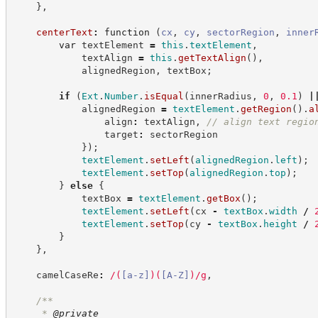
}
,
centerText
:
function
(
cx
,
cy
,
sectorRegion
,
inner
var
 textElement 
=
this
.
textElement
,
            textAlign 
=
this
.
getTextAlign
(
)
,
            alignedRegion
,
 textBox
;
if
(
Ext
.
Number
.
isEqual
(
innerRadius
,
0
,
0
.
1
)
|
            alignedRegion 
=
textElement
.
getRegion
(
)
.
a
                align
:
 textAlign
,
//
 align text regio
                target
:
 sectorRegion
}
)
;
textElement
.
setLeft
(
alignedRegion
.
left
)
;
textElement
.
setTop
(
alignedRegion
.
top
)
;
}
else
{
            textBox 
=
textElement
.
getBox
(
)
;
textElement
.
setLeft
(
cx 
-
textBox
.
width
/
textElement
.
setTop
(
cy 
-
textBox
.
height
/
}
}
,
    camelCaseRe
:
/
(
[
a-z
]
)
(
[
A-Z
]
)
/
g
,
/**
     * 
@private