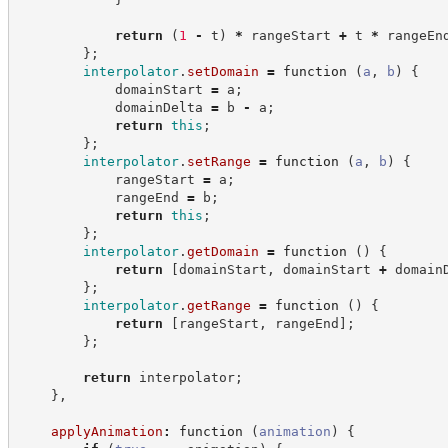
return
(
1
-
 t
)
*
 rangeStart 
+
 t 
*
 rangeEn
}
;
interpolator
.
setDomain
=
function
(
a
,
b
)
{
            domainStart 
=
 a
;
            domainDelta 
=
 b 
-
 a
;
return
this
;
}
;
interpolator
.
setRange
=
function
(
a
,
b
)
{
            rangeStart 
=
 a
;
            rangeEnd 
=
 b
;
return
this
;
}
;
interpolator
.
getDomain
=
function
(
)
{
return
[
domainStart
,
 domainStart 
+
 domain
}
;
interpolator
.
getRange
=
function
(
)
{
return
[
rangeStart
,
 rangeEnd
]
;
}
;
return
 interpolator
;
}
,
applyAnimation
:
function
(
animation
)
{