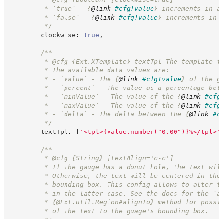
         * `true` - 
{
@link
#cfg!value
}
 increments in 
         * `false` - 
{
@link
#cfg!value
}
 increments in
*/
        clockwise
:
true
,
/**
         * @cfg 
{Ext.XTemplate}
textTpl The template 
         * The available data values are:
         * - `value` - The 
{
@link
#cfg!value
}
 of the 
         * - `percent` - The value as a percentage be
         * - `minValue` - The value of the 
{
@link
#cf
         * - `maxValue` - The value of the 
{
@link
#cf
         * - `delta` - The delta between the 
{
@link
#
*/
        textTpl
:
[
'
<tpl>{value:number("0.00")}%</tpl>
/**
         * @cfg 
{String}
[textAlign='c-c']
         * If the gauge has a donut hole, the text wi
         * Otherwise, the text will be centered in th
         * bounding box. This config allows to alter 
         * in the latter case. See the docs for the `
         * {@Ext.util.Region#alignTo} method for poss
         * of the text to the guage's bounding box.