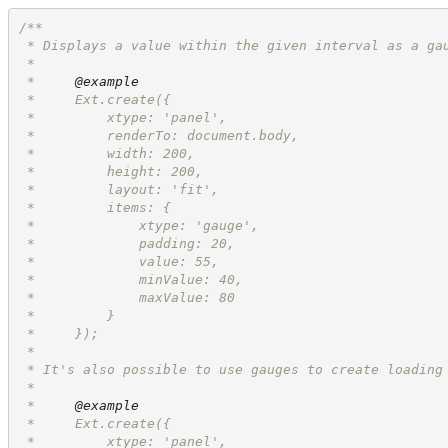
/**
 * Displays a value within the given interval as a ga
 *
 *     
@example
 *     Ext.create({
 *         xtype: 'panel',
 *         renderTo: document.body,
 *         width: 200,
 *         height: 200,
 *         layout: 'fit',
 *         items: {
 *             xtype: 'gauge',
 *             padding: 20,
 *             value: 55,
 *             minValue: 40,
 *             maxValue: 80
 *         }
 *     });
 *
 * It's also possible to use gauges to create loading
 *
 *     
@example
 *     Ext.create({
 *         xtype: 'panel',