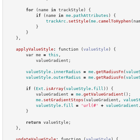
for
(
name 
in
 trackStyle
)
{
if
(
name 
in
me
.
pathAttributes
)
{
trackArc
.
setStyle
(
me
.
camelToHyphen
(
na
}
}
}
,
applyValueStyle
:
function
(
valueStyle
)
{
var
 me 
=
this
,
            valueGradient
;
valueStyle
.
innerRadius
=
me
.
getRadiusFn
(
value
valueStyle
.
outerRadius
=
me
.
getRadiusFn
(
value
if
(
Ext
.
isArray
(
valueStyle
.
fill
)
)
{
            valueGradient 
=
me
.
getValueGradient
(
)
;
me
.
setGradientStops
(
valueGradient
,
valueS
valueStyle
.
fill
=
'
url(#
'
+
valueGradient
}
return
 valueStyle
;
}
,
updateValueStyle
:
function
(
valueStyle
)
{