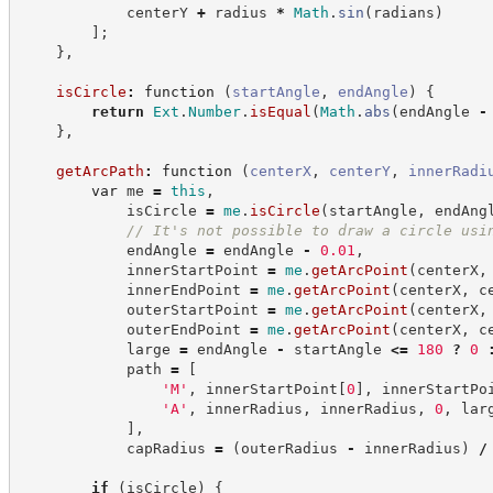
            centerY 
+
 radius 
*
Math
.
sin
(
radians
)
]
;
}
,
isCircle
:
function
(
startAngle
,
endAngle
)
{
return
Ext
.
Number
.
isEqual
(
Math
.
abs
(
endAngle 
-
}
,
getArcPath
:
function
(
centerX
,
centerY
,
innerRadi
var
 me 
=
this
,
            isCircle 
=
me
.
isCircle
(
startAngle
,
 endAng
//
 It's not possible to draw a circle usi
            endAngle 
=
 endAngle 
-
0
.
01
,
            innerStartPoint 
=
me
.
getArcPoint
(
centerX
,
            innerEndPoint 
=
me
.
getArcPoint
(
centerX
,
 c
            outerStartPoint 
=
me
.
getArcPoint
(
centerX
,
            outerEndPoint 
=
me
.
getArcPoint
(
centerX
,
 c
            large 
=
 endAngle 
-
 startAngle 
<=
180
?
0
            path 
=
[
'
M
'
,
 innerStartPoint
[
0
]
,
 innerStartPo
'
A
'
,
 innerRadius
,
 innerRadius
,
0
,
 lar
]
,
            capRadius 
=
(
outerRadius 
-
 innerRadius
)
/
if
(
isCircle
)
{