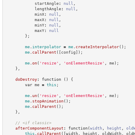
            startAngle
:
null
,
            lengthAngle
:
null
,
            minX
:
null
,
            maxX
:
null
,
            minY
:
null
,
            maxY
:
null
}
;
me
.
interpolator
=
me
.
createInterpolator
(
)
;
me
.
callParent
(
[
config
]
)
;
me
.
on
(
'
resize
'
,
'
onElementResize
'
,
 me
)
;
}
,
doDestroy
:
function
(
)
{
var
 me 
=
this
;
me
.
un
(
'
resize
'
,
'
onElementResize
'
,
 me
)
;
me
.
stopAnimation
(
)
;
me
.
callParent
(
)
;
}
,
//
 <if classic>
afterComponentLayout
:
function
(
width
,
height
,
old
this
.
callParent
(
[
width
,
 height
,
 oldWidth
,
 old