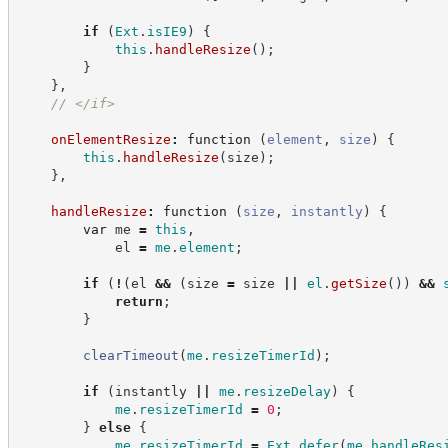
if
(
Ext
.
isIE9
)
{
this
.
handleResize
(
)
;
}
}
,
//
 </if>
onElementResize
:
function
(
element
,
size
)
{
this
.
handleResize
(
size
)
;
}
,
handleResize
:
function
(
size
,
instantly
)
{
var
 me 
=
this
,
            el 
=
me
.
element
;
if
(
!
(
el 
&&
(
size 
=
 size 
||
el
.
getSize
(
)
)
&&
return
;
}
clearTimeout
(
me
.
resizeTimerId
)
;
if
(
instantly 
||
me
.
resizeDelay
)
{
me
.
resizeTimerId
=
0
;
}
else
{
me
.
resizeTimerId
=
Ext
.
defer
(
me
.
handleRes