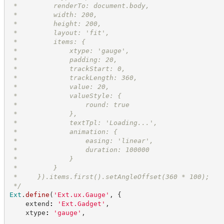
 *         renderTo: document.body,
 *         width: 200,
 *         height: 200,
 *         layout: 'fit',
 *         items: {
 *             xtype: 'gauge',
 *             padding: 20,
 *             trackStart: 0,
 *             trackLength: 360,
 *             value: 20,
 *             valueStyle: {
 *                 round: true
 *             },
 *             textTpl: 'Loading...',
 *             animation: {
 *                 easing: 'linear',
 *                 duration: 100000
 *             }
 *         }
 *     }).items.first().setAngleOffset(360 * 100);
*/
Ext
.
define
(
'
Ext.ux.Gauge
'
,
{
    extend
:
'
Ext.Gadget
'
,
    xtype
:
'
gauge
'
,