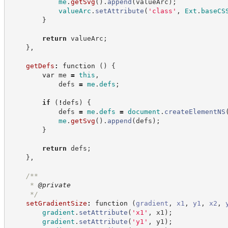
me
.
getSvg
(
)
.
append
(
valueArc
)
;
valueArc
.
setAttribute
(
'
class
'
,
Ext
.
baseCS
}
return
 valueArc
;
}
,
getDefs
:
function
(
)
{
var
 me 
=
this
,
            defs 
=
me
.
defs
;
if
(
!
defs
)
{
            defs 
=
me
.
defs
=
document
.
createElementNS
me
.
getSvg
(
)
.
append
(
defs
)
;
}
return
 defs
;
}
,
/**
     * 
@private
*/
setGradientSize
:
function
(
gradient
,
x1
,
y1
,
x2
,
gradient
.
setAttribute
(
'
x1
'
,
 x1
)
;
gradient
.
setAttribute
(
'
y1
'
,
 y1
)
;