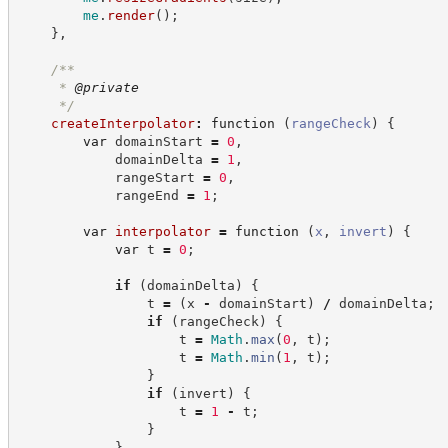
me
.
render
(
)
;
}
,
/**
     * 
@private
*/
createInterpolator
:
function
(
rangeCheck
)
{
var
 domainStart 
=
0
,
            domainDelta 
=
1
,
            rangeStart 
=
0
,
            rangeEnd 
=
1
;
var
interpolator
=
function
(
x
,
invert
)
{
var
 t 
=
0
;
if
(
domainDelta
)
{
                t 
=
(
x 
-
 domainStart
)
/
 domainDelta
;
if
(
rangeCheck
)
{
                    t 
=
Math
.
max
(
0
,
 t
)
;
                    t 
=
Math
.
min
(
1
,
 t
)
;
}
if
(
invert
)
{
                    t 
=
1
-
 t
;
}
}