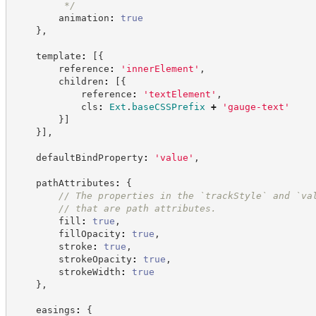
*/
        animation
:
true
}
,
    template
:
[
{
        reference
:
'
innerElement
'
,
        children
:
[
{
            reference
:
'
textElement
'
,
            cls
:
Ext
.
baseCSSPrefix
+
'
gauge-text
'
}
]
}
]
,
    defaultBindProperty
:
'
value
'
,
    pathAttributes
:
{
//
 The properties in the `trackStyle` and `va
//
 that are path attributes.
        fill
:
true
,
        fillOpacity
:
true
,
        stroke
:
true
,
        strokeOpacity
:
true
,
        strokeWidth
:
true
}
,
    easings
:
{