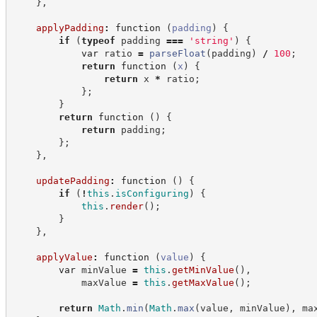
}
,
applyPadding
:
function
(
padding
)
{
if
(
typeof
 padding 
===
'
string
'
)
{
var
 ratio 
=
parseFloat
(
padding
)
/
100
;
return
function
(
x
)
{
return
 x 
*
 ratio
;
}
;
}
return
function
(
)
{
return
 padding
;
}
;
}
,
updatePadding
:
function
(
)
{
if
(
!
this
.
isConfiguring
)
{
this
.
render
(
)
;
}
}
,
applyValue
:
function
(
value
)
{
var
 minValue 
=
this
.
getMinValue
(
)
,
            maxValue 
=
this
.
getMaxValue
(
)
;
return
Math
.
min
(
Math
.
max
(
value
,
 minValue
)
,
 ma