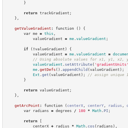
}
return
 trackGradient
;
}
,
getValueGradient
:
function
(
)
{
var
 me 
=
this
,
            valueGradient 
=
me
.
valueGradient
;
if
(
!
valueGradient
)
{
            valueGradient 
=
me
.
valueGradient
=
docume
//
 Using absolute values for x1, y1, x2, 
valueGradient
.
setAttribute
(
'
gradientUnits
me
.
getDefs
(
)
.
appendChild
(
valueGradient
)
;
Ext
.
get
(
valueGradient
)
;
//
 assign unique 
}
return
 valueGradient
;
}
,
getArcPoint
:
function
(
centerX
,
centerY
,
radius
,
var
 radians 
=
 degrees 
/
180
*
Math
.
PI
;
return
[
            centerX 
+
 radius 
*
Math
.
cos
(
radians
)
,