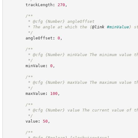
        trackLength
:
270
,
/**
         * @cfg 
{Number}
angleOffset
         * The angle at which the 
{
@link
#minValue
}
 s
*/
        angleOffset
:
0
,
/**
         * @cfg 
{Number}
minValue The minimum value t
*/
        minValue
:
0
,
/**
         * @cfg 
{Number}
maxValue The maximum value t
*/
        maxValue
:
100
,
/**
         * @cfg 
{Number}
value The current value of t
*/
        value
:
50
,
/**
         * @cfg 
{Boolean}
[clockwise=true]