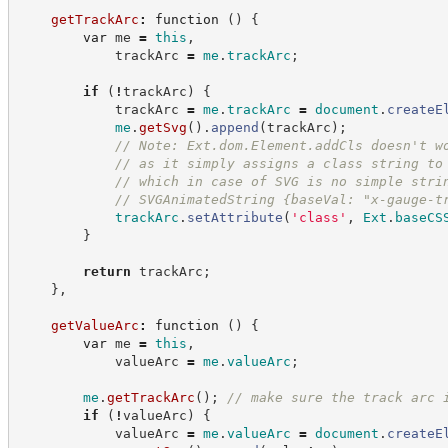
getTrackArc
:
function
(
)
{
var
 me 
=
this
,
            trackArc 
=
me
.
trackArc
;
if
(
!
trackArc
)
{
            trackArc 
=
me
.
trackArc
=
document
.
createE
me
.
getSvg
(
)
.
append
(
trackArc
)
;
//
 Note: Ext.dom.Element.addCls doesn't w
//
 as it simply assigns a class string to
//
 which in case of SVG is no simple stri
//
 SVGAnimatedString {baseVal: "x-gauge-t
trackArc
.
setAttribute
(
'
class
'
,
Ext
.
baseCS
}
return
 trackArc
;
}
,
getValueArc
:
function
(
)
{
var
 me 
=
this
,
            valueArc 
=
me
.
valueArc
;
me
.
getTrackArc
(
)
;
//
 make sure the track arc 
if
(
!
valueArc
)
{
            valueArc 
=
me
.
valueArc
=
document
.
createE