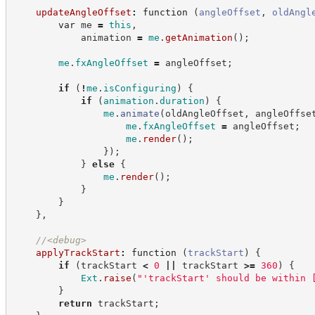
updateAngleOffset
:
function
(
angleOffset
,
oldAngl
var
 me 
=
this
,
            animation 
=
me
.
getAnimation
(
)
;
me
.
fxAngleOffset
=
 angleOffset
;
if
(
!
me
.
isConfiguring
)
{
if
(
animation
.
duration
)
{
me
.
animate
(
oldAngleOffset
,
 angleOffse
me
.
fxAngleOffset
=
 angleOffset
;
me
.
render
(
)
;
}
)
;
}
else
{
me
.
render
(
)
;
}
}
}
,
//
<debug>
applyTrackStart
:
function
(
trackStart
)
{
if
(
trackStart 
<
0
||
 trackStart 
>=
360
)
{
Ext
.
raise
(
"
'trackStart' should be within 
}
return
 trackStart
;