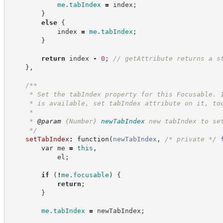
me
.
tabIndex
=
 index
;
}
else
{
            index 
=
me
.
tabIndex
;
}
return
 index 
-
0
;
//
 getAttribute returns a s
}
,
/**
     * Set the tabIndex property for this Focusable. 
     * is available, set tabIndex attribute on it, to
     *
     * 
@param
{Number}
newTabIndex
new tabIndex to se
*/
setTabIndex
:
function
(
newTabIndex
,
/*
 private 
*/
var
 me 
=
this
,
            el
;
if
(
!
me
.
focusable
)
{
return
;
}
me
.
tabIndex
=
 newTabIndex
;