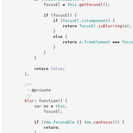
                focusEl 
=
this
.
getFocusEl
(
)
;
if
(
focusEl
)
{
if
(
focusEl
.
isComponent
)
{
return
focusEl
.
isBlurring
(
e
)
;
}
else
{
return
e
.
fromElement
===
focu
}
}
}
return
false
;
}
,
/**
         * 
@private
*/
blur
:
function
(
)
{
var
 me 
=
this
,
                focusEl
;
if
(
!
me
.
focusable
||
!
me
.
canFocus
(
)
)
{
return
;
}