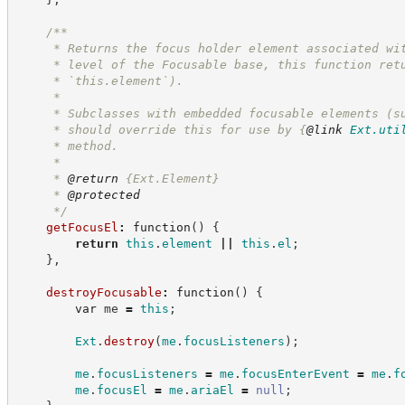
/**
     * Returns the focus holder element associated wi
     * level of the Focusable base, this function ret
     * `this.element`).
     *
     * Subclasses with embedded focusable elements (s
     * should override this for use by 
{
@link
Ext.uti
     * method.
     *
     * 
@return
{Ext.Element}
     * 
@protected
*/
getFocusEl
:
function
(
)
{
return
this
.
element
||
this
.
el
;
}
,
destroyFocusable
:
function
(
)
{
var
 me 
=
this
;
Ext
.
destroy
(
me
.
focusListeners
)
;
me
.
focusListeners
=
me
.
focusEnterEvent
=
me
.
f
me
.
focusEl
=
me
.
ariaEl
=
null
;