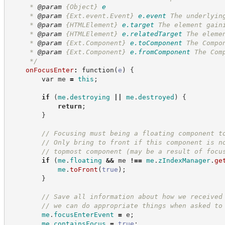
     * 
@param
{Object}
e
     * 
@param
{Ext.event.Event}
e.event
The underlyin
     * 
@param
{HTMLElement}
e.target
The element gain
     * 
@param
{HTMLElement}
e.relatedTarget
The eleme
     * 
@param
{Ext.Component}
e.toComponent
The Compo
     * 
@param
{Ext.Component}
e.fromComponent
The Com
*/
onFocusEnter
:
function
(
e
)
{
var
 me 
=
this
;
if
(
me
.
destroying
||
me
.
destroyed
)
{
return
;
}
//
 Focusing must being a floating component t
//
 Only bring to front if this component is n
//
 topmost component (may be a result of focu
if
(
me
.
floating
&&
 me 
!==
me
.
zIndexManager
.
ge
me
.
toFront
(
true
)
;
}
//
 Save all information about how we received
//
 we can do appropriate things when asked to
me
.
focusEnterEvent
=
 e
;
me
.
containsFocus
=
true
;