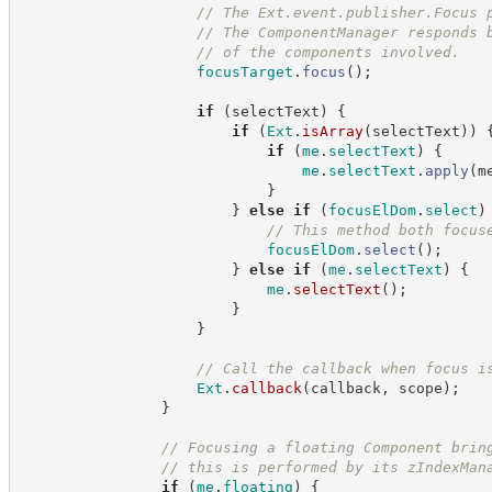
//
 The Ext.event.publisher.Focus 
//
 The ComponentManager responds 
//
 of the components involved.
focusTarget
.
focus
(
)
;
if
(
selectText
)
{
if
(
Ext
.
isArray
(
selectText
)
)
if
(
me
.
selectText
)
{
me
.
selectText
.
apply
(
m
}
}
else
if
(
focusElDom
.
select
)
//
 This method both focus
focusElDom
.
select
(
)
;
}
else
if
(
me
.
selectText
)
{
me
.
selectText
(
)
;
}
}
//
 Call the callback when focus i
Ext
.
callback
(
callback
,
 scope
)
;
}
//
 Focusing a floating Component brin
//
 this is performed by its zIndexMan
if
(
me
.
floating
)
{