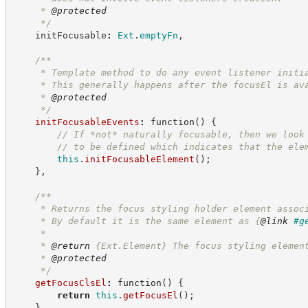
     * 
@protected
*/
    initFocusable
:
Ext
.
emptyFn
,
/**
     * Template method to do any event listener initi
     * This generally happens after the focusEl is av
     * 
@protected
*/
initFocusableEvents
:
function
(
)
{
//
 If *not* naturally focusable, then we look
//
 to be defined which indicates that the ele
this
.
initFocusableElement
(
)
;
}
,
/**
     * Returns the focus styling holder element assoc
     * By default it is the same element as 
{
@link
#g
     *
     * 
@return
{Ext.Element}
The focus styling elemen
     * 
@protected
*/
getFocusClsEl
:
function
(
)
{
return
this
.
getFocusEl
(
)
;
}
,