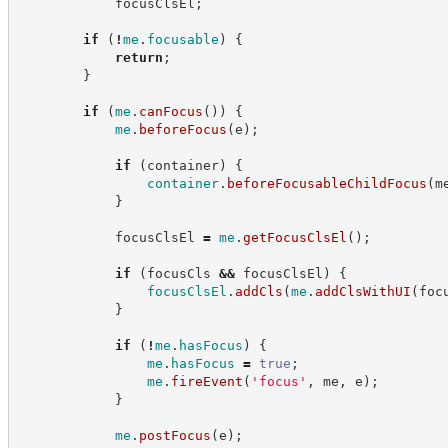
            focusClsEl
;
if
(
!
me
.
focusable
)
{
return
;
}
if
(
me
.
canFocus
(
)
)
{
me
.
beforeFocus
(
e
)
;
if
(
container
)
{
container
.
beforeFocusableChildFocus
(
m
}
            focusClsEl 
=
me
.
getFocusClsEl
(
)
;
if
(
focusCls 
&&
 focusClsEl
)
{
focusClsEl
.
addCls
(
me
.
addClsWithUI
(
foc
}
if
(
!
me
.
hasFocus
)
{
me
.
hasFocus
=
true
;
me
.
fireEvent
(
'
focus
'
,
 me
,
 e
)
;
}
me
.
postFocus
(
e
)
;