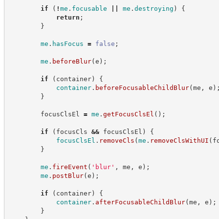
if
(
!
me
.
focusable
||
me
.
destroying
)
{
return
;
}
me
.
hasFocus
=
false
;
me
.
beforeBlur
(
e
)
;
if
(
container
)
{
container
.
beforeFocusableChildBlur
(
me
,
 e
)
}
        focusClsEl 
=
me
.
getFocusClsEl
(
)
;
if
(
focusCls 
&&
 focusClsEl
)
{
focusClsEl
.
removeCls
(
me
.
removeClsWithUI
(
f
}
me
.
fireEvent
(
'
blur
'
,
 me
,
 e
)
;
me
.
postBlur
(
e
)
;
if
(
container
)
{
container
.
afterFocusableChildBlur
(
me
,
 e
)
;
}