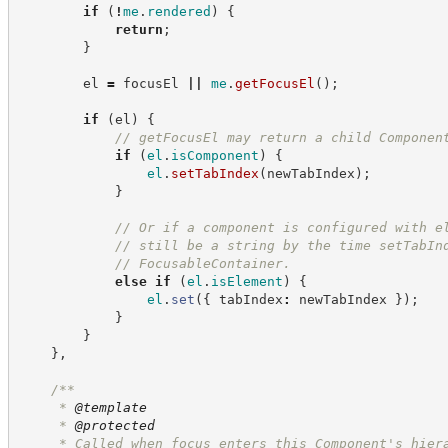
if
(
!
me
.
rendered
)
{
return
;
}
        el 
=
 focusEl 
||
me
.
getFocusEl
(
)
;
if
(
el
)
{
//
 getFocusEl may return a child Componen
if
(
el
.
isComponent
)
{
el
.
setTabIndex
(
newTabIndex
)
;
}
//
 Or if a component is configured with e
//
 still be a string by the time setTabIn
//
 FocusableContainer.
else
if
(
el
.
isElement
)
{
el
.
set
(
{
 tabIndex
:
 newTabIndex 
}
)
;
}
}
}
,
/**
     * 
@template
     * 
@protected
     * Called when focus enters this Component's hier