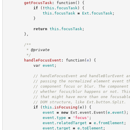
getFocusTask
:
function
(
)
{
if
(
!
this
.
focusTask
)
{
this
.
focusTask
=
Ext
.
focusTask
;
}
return
this
.
focusTask
;
}
,
/**
         * 
@private
*/
handleFocusEvent
:
function
(
e
)
{
var
event
;
//
 handleFocusEvent and handleBlurEvent a
//
 passing the normalized element event t
//
 component focus or blur. The component
//
 whether focus/blur happens or not. Thi
//
 that might have more than one focusabl
//
 DOM structure, like Ext.button.Split.
if
(
this
.
isFocusing
(
e
)
)
{
event
=
new
Ext
.
event
.
Event
(
e
.
event
)
;
event
.
type
=
'
focus
'
;
event
.
relatedTarget
=
e
.
fromElement
;
event
.
target
=
e
.
toElement
;