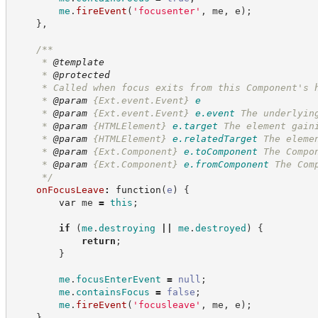
me
.
fireEvent
(
'
focusenter
'
,
 me
,
 e
)
;
}
,
/**
     * 
@template
     * 
@protected
     * Called when focus exits from this Component's 
     * 
@param
{Ext.event.Event}
e
     * 
@param
{Ext.event.Event}
e.event
The underlyin
     * 
@param
{HTMLElement}
e.target
The element gain
     * 
@param
{HTMLElement}
e.relatedTarget
The eleme
     * 
@param
{Ext.Component}
e.toComponent
The Compo
     * 
@param
{Ext.Component}
e.fromComponent
The Com
*/
onFocusLeave
:
function
(
e
)
{
var
 me 
=
this
;
if
(
me
.
destroying
||
me
.
destroyed
)
{
return
;
}
me
.
focusEnterEvent
=
null
;
me
.
containsFocus
=
false
;
me
.
fireEvent
(
'
focusleave
'
,
 me
,
 e
)
;
}
,