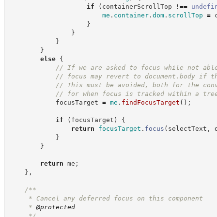
if
(
containerScrollTop 
!==
undefi
me
.
container
.
dom
.
scrollTop
=
 
}
}
}
}
else
{
//
 If we are asked to focus while not abl
//
 focus may revert to document.body if t
//
 This must be avoided, both for the con
//
 for when focus is tracked within a tre
            focusTarget 
=
me
.
findFocusTarget
(
)
;
if
(
focusTarget
)
{
return
focusTarget
.
focus
(
selectText
,
 
}
}
return
 me
;
}
,
/**
     * Cancel any deferred focus on this component
     * 
@protected
*/