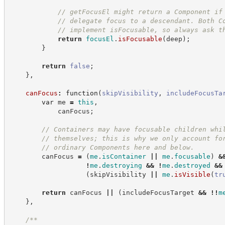
//
 getFocusEl might return a Component if
//
 delegate focus to a descendant. Both C
//
 implement isFocusable, so always ask t
return
focusEl
.
isFocusable
(
deep
)
;
}
return
false
;
}
,
canFocus
:
function
(
skipVisibility
,
includeFocusTa
var
 me 
=
this
,
            canFocus
;
//
 Containers may have focusable children whi
//
 themselves; this is why we only account fo
//
 ordinary Components here and below.
        canFocus 
=
(
me
.
isContainer
||
me
.
focusable
)
&
!
me
.
destroying
&&
!
me
.
destroyed
&&
(
skipVisibility 
||
me
.
isVisible
(
tr
return
 canFocus 
||
(
includeFocusTarget 
&&
!!
m
}
,
/**