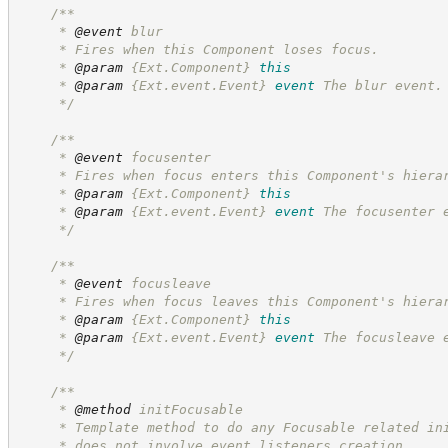
/**
     * 
@event
 blur
     * Fires when this Component loses focus.
     * 
@param
{Ext.Component}
this
     * 
@param
{Ext.event.Event}
event
The blur event.
*/
/**
     * 
@event
 focusenter
     * Fires when focus enters this Component's hiera
     * 
@param
{Ext.Component}
this
     * 
@param
{Ext.event.Event}
event
The focusenter 
*/
/**
     * 
@event
 focusleave
     * Fires when focus leaves this Component's hiera
     * 
@param
{Ext.Component}
this
     * 
@param
{Ext.event.Event}
event
The focusleave 
*/
/**
     * 
@method
 initFocusable
     * Template method to do any Focusable related in
     * does not involve event listeners creation.