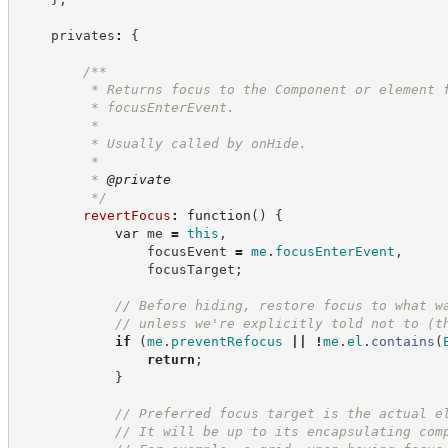
    privates
:
{
/**
         * Returns focus to the Component or element 
         * focusEnterEvent.
         *
         * Usually called by onHide.
         *
         * 
@private
*/
revertFocus
:
function
(
)
{
var
 me 
=
this
,
                focusEvent 
=
me
.
focusEnterEvent
,
                focusTarget
;
//
 Before hiding, restore focus to what w
//
 unless we're explicitly told not to (t
if
(
me
.
preventRefocus
||
!
me
.
el
.
contains
(
return
;
}
//
 Preferred focus target is the actual e
//
 It will be up to its encapsulating com