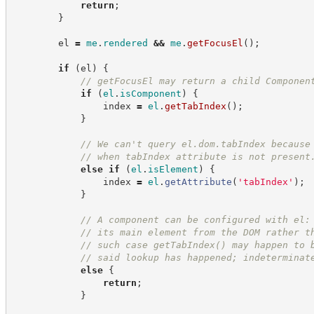
return
;
}
        el 
=
me
.
rendered
&&
me
.
getFocusEl
(
)
;
if
(
el
)
{
//
 getFocusEl may return a child Componen
if
(
el
.
isComponent
)
{
                index 
=
el
.
getTabIndex
(
)
;
}
//
 We can't query el.dom.tabIndex because
//
 when tabIndex attribute is not present
else
if
(
el
.
isElement
)
{
                index 
=
el
.
getAttribute
(
'
tabIndex
'
)
;
}
//
 A component can be configured with el:
//
 its main element from the DOM rather t
//
 such case getTabIndex() may happen to 
//
 said lookup has happened; indeterminat
else
{
return
;
}