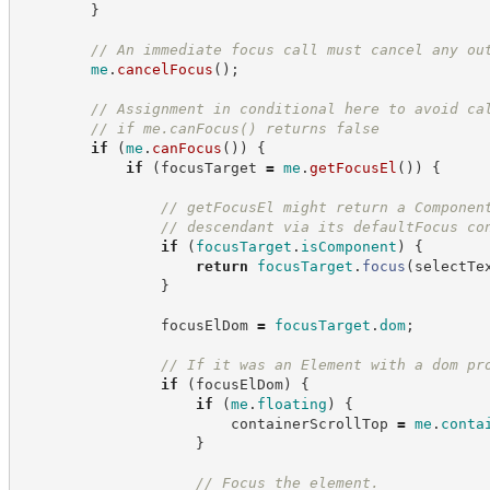
}
//
 An immediate focus call must cancel any ou
me
.
cancelFocus
(
)
;
//
 Assignment in conditional here to avoid ca
//
 if me.canFocus() returns false
if
(
me
.
canFocus
(
)
)
{
if
(
focusTarget 
=
me
.
getFocusEl
(
)
)
{
//
 getFocusEl might return a Componen
//
 descendant via its defaultFocus co
if
(
focusTarget
.
isComponent
)
{
return
focusTarget
.
focus
(
selectTe
}
                focusElDom 
=
focusTarget
.
dom
;
//
 If it was an Element with a dom pr
if
(
focusElDom
)
{
if
(
me
.
floating
)
{
                        containerScrollTop 
=
me
.
conta
}
//
 Focus the element.