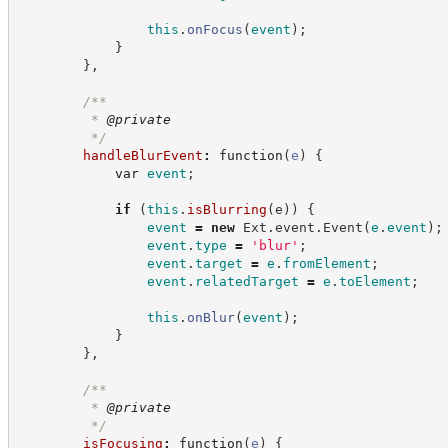
this
.
onFocus
(
event
)
;
}
}
,
/**
         * 
@private
*/
handleBlurEvent
:
function
(
e
)
{
var
event
;
if
(
this
.
isBlurring
(
e
)
)
{
event
=
new
Ext
.
event
.
Event
(
e
.
event
)
;
event
.
type
=
'
blur
'
;
event
.
target
=
e
.
fromElement
;
event
.
relatedTarget
=
e
.
toElement
;
this
.
onBlur
(
event
)
;
}
}
,
/**
         * 
@private
*/
isFocusing
:
function
(
e
)
{