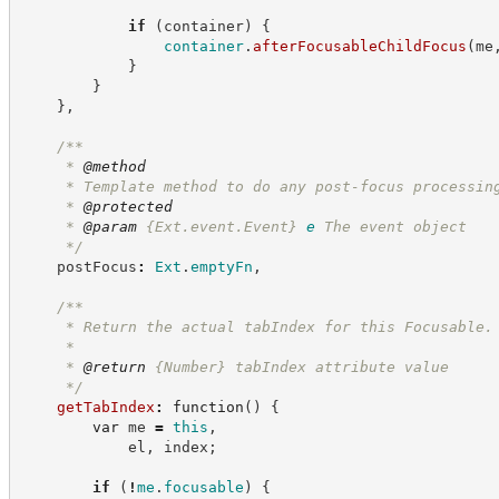
if
(
container
)
{
container
.
afterFocusableChildFocus
(
me
}
}
}
,
/**
     * 
@method
     * Template method to do any post-focus processin
     * 
@protected
     * 
@param
{Ext.event.Event}
e
The event object
*/
    postFocus
:
Ext
.
emptyFn
,
/**
     * Return the actual tabIndex for this Focusable.
     *
     * 
@return
{Number}
tabIndex attribute value
*/
getTabIndex
:
function
(
)
{
var
 me 
=
this
,
            el
,
 index
;
if
(
!
me
.
focusable
)
{