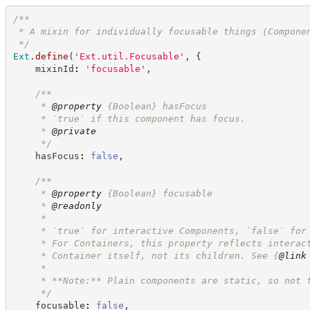
/**
 * A mixin for individually focusable things (Compone
*/
Ext
.
define
(
'
Ext.util.Focusable
'
,
{
    mixinId
:
'
focusable
'
,
/**
     * 
@property
{Boolean}
hasFocus
     * `true` if this component has focus.
     * 
@private
*/
    hasFocus
:
false
,
/**
     * 
@property
{Boolean}
focusable
     * 
@readonly
     *
     * `true` for interactive Components, `false` for
     * For Containers, this property reflects interac
     * Container itself, not its children. See 
{
@link
     *
     * **Note:** Plain components are static, so not 
*/
    focusable
:
false
,