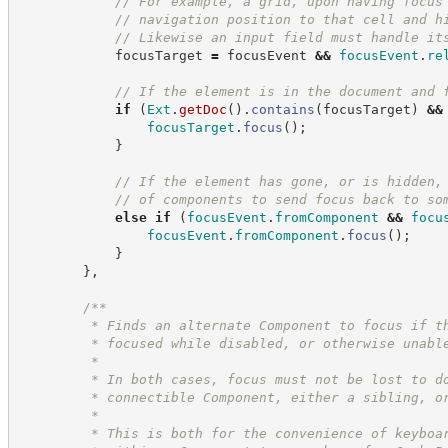
//
 For example, a grid, upon having focus
//
 navigation position to that cell and h
//
 Likewise an input field must handle it
            focusTarget 
=
 focusEvent 
&&
focusEvent
.
re
//
 If the element is in the document and 
if
(
Ext
.
getDoc
(
)
.
contains
(
focusTarget
)
&&
focusTarget
.
focus
(
)
;
}
//
 If the element has gone, or is hidden,
//
 of components to send focus back to so
else
if
(
focusEvent
.
fromComponent
&&
focu
focusEvent
.
fromComponent
.
focus
(
)
;
}
}
,
/**
         * Finds an alternate Component to focus if t
         * focused while disabled, or otherwise unabl
         * 
         * In both cases, focus must not be lost to d
         * connectible Component, either a sibling, o
         *
         * This is both for the convenience of keyboa