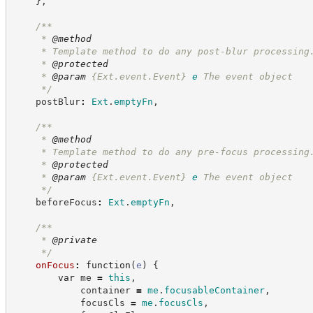
}
,
/**
     * 
@method
     * Template method to do any post-blur processing
     * 
@protected
     * 
@param
{Ext.event.Event}
e
The event object
*/
    postBlur
:
Ext
.
emptyFn
,
/**
     * 
@method
     * Template method to do any pre-focus processing
     * 
@protected
     * 
@param
{Ext.event.Event}
e
The event object
*/
    beforeFocus
:
Ext
.
emptyFn
,
/**
     * 
@private
*/
onFocus
:
function
(
e
)
{
var
 me 
=
this
,
            container 
=
me
.
focusableContainer
,
            focusCls 
=
me
.
focusCls
,