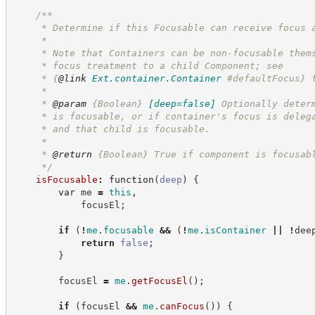
/**
     * Determine if this Focusable can receive focus 
     *
     * Note that Containers can be non-focusable them
     * focus treatment to a child Component; see
     * 
{
@link
Ext.container.Container
 #defaultFocus}
 
     *
     * 
@param
{Boolean}
[deep=false]
Optionally deter
     * is focusable, or if container's focus is deleg
     * and that child is focusable.
     *
     * 
@return
{Boolean}
True if component is focusab
*/
isFocusable
:
function
(
deep
)
{
var
 me 
=
this
,
            focusEl
;
if
(
!
me
.
focusable
&&
(
!
me
.
isContainer
||
!
dee
return
false
;
}
        focusEl 
=
me
.
getFocusEl
(
)
;
if
(
focusEl 
&&
me
.
canFocus
(
)
)
{