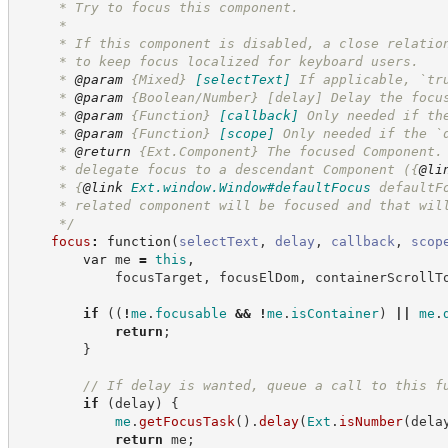
     * Try to focus this component.
     *
     * If this component is disabled, a close relatio
     * to keep focus localized for keyboard users.
     * 
@param
{Mixed}
[selectText]
If applicable, `tr
     * 
@param
 {Boolean/Number} [delay] Delay the focu
     * 
@param
{Function}
[callback]
Only needed if th
     * 
@param
{Function}
[scope]
Only needed if the `
     * 
@return
{Ext.Component}
The focused Component.
     * delegate focus to a descendant Component (
{
@li
     * 
{
@link
Ext.window.Window#defaultFocus
 defaultF
     * related component will be focused and that wil
*/
focus
:
function
(
selectText
,
delay
,
callback
,
scop
var
 me 
=
this
,
            focusTarget
,
 focusElDom
,
 containerScrollT
if
(
(
!
me
.
focusable
&&
!
me
.
isContainer
)
||
me
.
return
;
}
//
 If delay is wanted, queue a call to this f
if
(
delay
)
{
me
.
getFocusTask
(
)
.
delay
(
Ext
.
isNumber
(
dela
return
 me
;