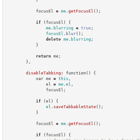
            focusEl 
=
me
.
getFocusEl
(
)
;
if
(
focusEl
)
{
me
.
blurring
=
true
;
focusEl
.
blur
(
)
;
delete
me
.
blurring
;
}
return
 me
;
}
,
disableTabbing
:
function
(
)
{
var
 me 
=
this
,
                el 
=
me
.
el
,
                focusEl
;
if
(
el
)
{
el
.
saveTabbableState
(
)
;
}
            focusEl 
=
me
.
getFocusEl
(
)
;
if
(
focusEl
)
{