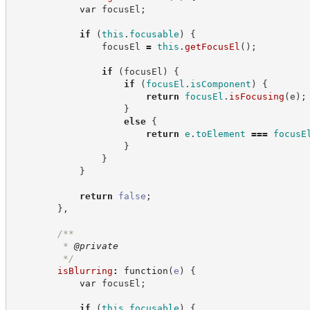
var
 focusEl
;
if
(
this
.
focusable
)
{
                focusEl 
=
this
.
getFocusEl
(
)
;
if
(
focusEl
)
{
if
(
focusEl
.
isComponent
)
{
return
focusEl
.
isFocusing
(
e
)
;
}
else
{
return
e
.
toElement
===
focusE
}
}
}
return
false
;
}
,
/**
         * 
@private
*/
isBlurring
:
function
(
e
)
{
var
 focusEl
;
if
(
this
.
focusable
)
{