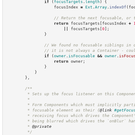
if
(
focusTargets
.
length
)
{
                    focusIndex 
=
Ext
.
Array
.
indexOf
(
fo
//
 Return the next focusable, or 
return
 focusTargets
[
focusIndex 
+
||
 focusTargets
[
0
]
;
}
//
 We found no focusable siblings in 
//
 it is not always a Container - cou
if
(
owner
.
isFocusable
&&
owner
.
isFocu
return
 owner
;
}
}
}
,
/**
         * Sets up the focus listener on this Compone
         *
         * Form Components which must implicitly part
         * focusable element as their 
{
@link
#getFocu
         * receiving focus which drives the Component
         * being blurred which drives the `onBlur` ha
         * 
@private
*/