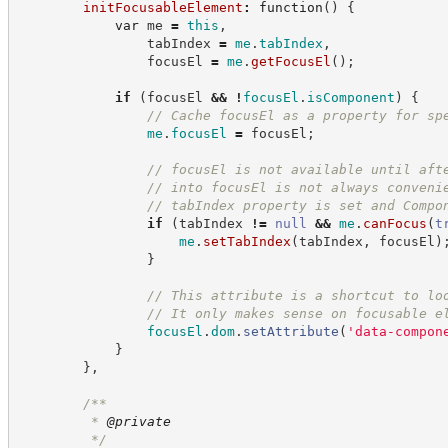
initFocusableElement
:
function
(
)
{
var
 me 
=
this
,
                tabIndex 
=
me
.
tabIndex
,
                focusEl 
=
me
.
getFocusEl
(
)
;
if
(
focusEl 
&&
!
focusEl
.
isComponent
)
{
//
 Cache focusEl as a property for sp
me
.
focusEl
=
 focusEl
;
//
 focusEl is not available until aft
//
 into focusEl is not always conveni
//
 tabIndex property is set and Compo
if
(
tabIndex 
!=
null
&&
me
.
canFocus
(
t
me
.
setTabIndex
(
tabIndex
,
 focusEl
)
}
//
 This attribute is a shortcut to lo
//
 It only makes sense on focusable e
focusEl
.
dom
.
setAttribute
(
'
data-compon
}
}
,
/**
         * 
@private
*/