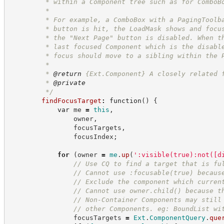
         * within a Component tree such as for ComboB
         *
         * For example, a ComboBox with a PagingToolb
         * button is hit, the LoadMask shows and focu
         * the "Next Page" button is disabled. When t
         * last focused Component which is the disabl
         * focus should move to a sibling within the 
         * 
         * 
@return
{Ext.Component}
A closely related 
         * 
@private
*/
findFocusTarget
:
function
(
)
{
var
 me 
=
this
,
                owner
,
                focusTargets
,
                focusIndex
;
for
(
owner 
=
me
.
up
(
'
:visible(true):not([d
//
 Use CQ to find a target that is fu
//
 Cannot use :focusable(true) becaus
//
 Exclude the component which curren
//
 Cannot use owner.child() because t
//
 Non-Container Components may still
//
 other Components. eg: BoundList wi
                focusTargets 
=
Ext
.
ComponentQuery
.
que