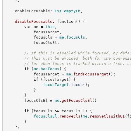
}
,
    enableFocusable
:
Ext
.
emptyFn
,
disableFocusable
:
function
(
)
{
var
 me 
=
this
,
            focusTarget
,
            focusCls 
=
me
.
focusCls
,
            focusClsEl
;
//
 If this is disabled while focused, by defa
//
 This must be avoided, both for the conveni
//
 for when focus is tracked within a tree, s
if
(
me
.
hasFocus
)
{
            focusTarget 
=
me
.
findFocusTarget
(
)
;
if
(
focusTarget
)
{
focusTarget
.
focus
(
)
;
}
}
        focusClsEl 
=
me
.
getFocusClsEl
(
)
;
if
(
focusCls 
&&
 focusClsEl
)
{
focusClsEl
.
removeCls
(
me
.
removeClsWithUI
(
f
}
}
,