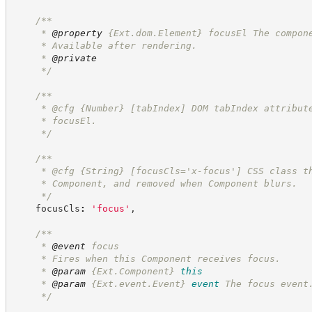
/**
     * 
@property
{Ext.dom.Element}
focusEl The compon
     * Available after rendering.
     * 
@private
*/
/**
     * @cfg 
{Number}
[tabIndex] DOM tabIndex attribut
     * focusEl.
*/
/**
     * @cfg 
{String}
[focusCls='x-focus'] CSS class t
     * Component, and removed when Component blurs.
*/
    focusCls
:
'
focus
'
,
/**
     * 
@event
 focus
     * Fires when this Component receives focus.
     * 
@param
{Ext.Component}
this
     * 
@param
{Ext.event.Event}
event
The focus event
*/