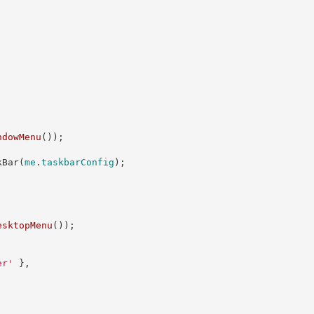
ndowMenu
(
)
)
;
kBar
(
me
.
taskbarConfig
)
;
esktopMenu
(
)
)
;
er
'
}
,