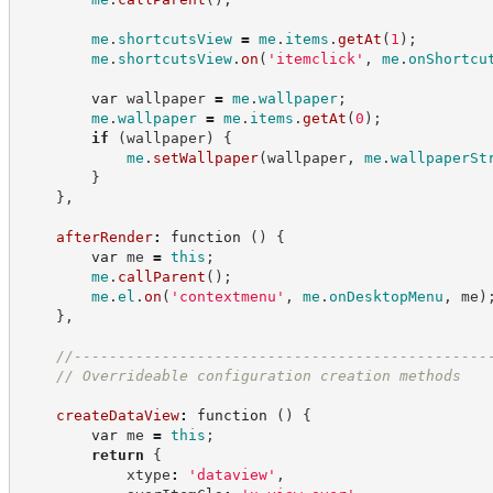
me
.
shortcutsView
=
me
.
items
.
getAt
(
1
)
;
me
.
shortcutsView
.
on
(
'
itemclick
'
,
me
.
onShortcu
var
 wallpaper 
=
me
.
wallpaper
;
me
.
wallpaper
=
me
.
items
.
getAt
(
0
)
;
if
(
wallpaper
)
{
me
.
setWallpaper
(
wallpaper
,
me
.
wallpaperSt
}
}
,
afterRender
:
function
(
)
{
var
 me 
=
this
;
me
.
callParent
(
)
;
me
.
el
.
on
(
'
contextmenu
'
,
me
.
onDesktopMenu
,
 me
)
}
,
//
-----------------------------------------------
//
 Overrideable configuration creation methods
createDataView
:
function
(
)
{
var
 me 
=
this
;
return
{
            xtype
:
'
dataview
'
,