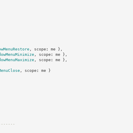
owMenuRestore
,
 scope
:
 me 
}
,
dowMenuMinimize
,
 scope
:
 me 
}
,
dowMenuMaximize
,
 scope
:
 me 
}
,
MenuClose
,
 scope
:
 me 
}
,
-------