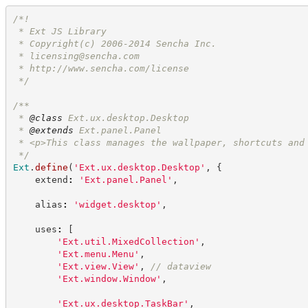
/*
!
 * Ext JS Library
 * Copyright(c) 2006-2014 Sencha Inc.
 * 
licensing@sencha.com
 * 
http://www.sencha.com/license
*/
/**
 * 
@class
 Ext.ux.desktop.Desktop
 * 
@extends
 Ext.panel.Panel
 * <p>This class manages the wallpaper, shortcuts and
*/
Ext
.
define
(
'
Ext.ux.desktop.Desktop
'
,
{
    extend
:
'
Ext.panel.Panel
'
,
    alias
:
'
widget.desktop
'
,
    uses
:
[
'
Ext.util.MixedCollection
'
,
'
Ext.menu.Menu
'
,
'
Ext.view.View
'
,
//
 dataview
'
Ext.window.Window
'
,
'
Ext.ux.desktop.TaskBar
'
,