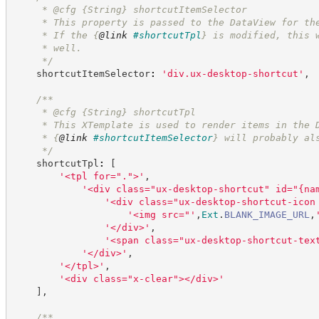
     * @cfg 
{String}
shortcutItemSelector
     * This property is passed to the DataView for th
     * If the 
{
@link
#shortcutTpl
}
 is modified, this 
     * well.
*/
    shortcutItemSelector
:
'
div.ux-desktop-shortcut
'
,
/**
     * @cfg 
{String}
shortcutTpl
     * This XTemplate is used to render items in the 
     * 
{
@link
#shortcutItemSelector
}
 will probably al
*/
    shortcutTpl
:
[
'
<tpl for=".">
'
,
'
<div class="ux-desktop-shortcut" id="{na
'
<div class="ux-desktop-shortcut-icon
'
<img src="
'
,
Ext
.
BLANK_IMAGE_URL
,
'
</div>
'
,
'
<span class="ux-desktop-shortcut-tex
'
</div>
'
,
'
</tpl>
'
,
'
<div class="x-clear"></div>
'
]
,
/**