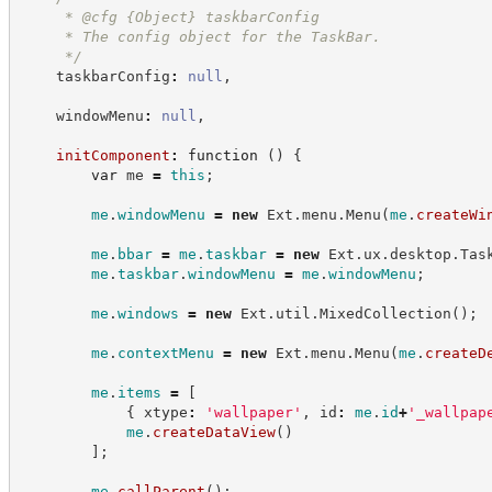
     * @cfg 
{Object}
taskbarConfig
     * The config object for the TaskBar.
*/
    taskbarConfig
:
null
,
    windowMenu
:
null
,
initComponent
:
function
(
)
{
var
 me 
=
this
;
me
.
windowMenu
=
new
Ext
.
menu
.
Menu
(
me
.
createWi
me
.
bbar
=
me
.
taskbar
=
new
Ext
.
ux
.
desktop
.
Tas
me
.
taskbar
.
windowMenu
=
me
.
windowMenu
;
me
.
windows
=
new
Ext
.
util
.
MixedCollection
(
)
;
me
.
contextMenu
=
new
Ext
.
menu
.
Menu
(
me
.
createD
me
.
items
=
[
{
 xtype
:
'
wallpaper
'
,
 id
:
me
.
id
+
'
_wallpap
me
.
createDataView
(
)
]
;
me
.
callParent
(
)
;