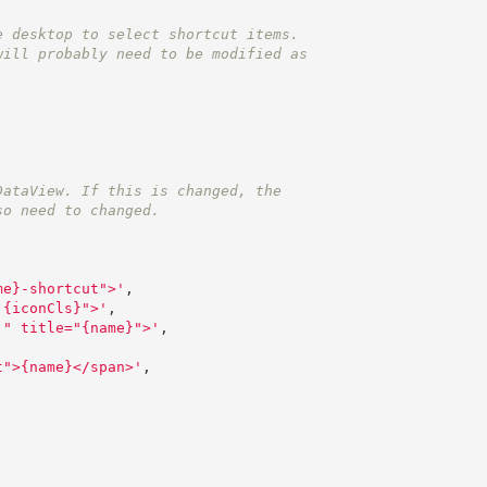
e desktop to select shortcut items.
will probably need to be modified as
DataView. If this is changed, the
so need to changed.
me}-shortcut">
'
,
 {iconCls}">
'
,
'
" title="{name}">
'
,
t">{name}</span>
'
,