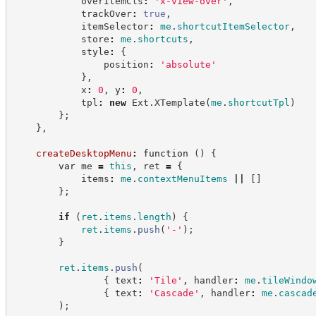
            overItemCls
:
'
x-view-over
'
,
            trackOver
:
true
,
            itemSelector
:
me
.
shortcutItemSelector
,
            store
:
me
.
shortcuts
,
            style
:
{
                position
:
'
absolute
'
}
,
            x
:
0
,
 y
:
0
,
            tpl
:
new
Ext
.
XTemplate
(
me
.
shortcutTpl
)
}
;
}
,
createDesktopMenu
:
function
(
)
{
var
 me 
=
this
,
 ret 
=
{
            items
:
me
.
contextMenuItems
||
[
]
}
;
if
(
ret
.
items
.
length
)
{
ret
.
items
.
push
(
'
-
'
)
;
}
ret
.
items
.
push
(
{
 text
:
'
Tile
'
,
 handler
:
me
.
tileWindo
{
 text
:
'
Cascade
'
,
 handler
:
me
.
cascad
)
;