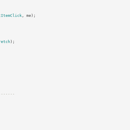
tItemClick
,
 me
)
;
retch
)
;
;
-------