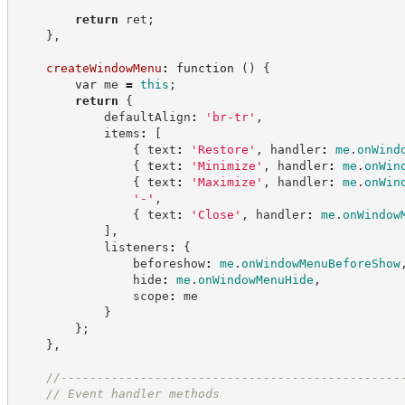
return
 ret
;
}
,
createWindowMenu
:
function
(
)
{
var
 me 
=
this
;
return
{
            defaultAlign
:
'
br-tr
'
,
            items
:
[
{
 text
:
'
Restore
'
,
 handler
:
me
.
onWind
{
 text
:
'
Minimize
'
,
 handler
:
me
.
onWin
{
 text
:
'
Maximize
'
,
 handler
:
me
.
onWin
'
-
'
,
{
 text
:
'
Close
'
,
 handler
:
me
.
onWindow
]
,
            listeners
:
{
                beforeshow
:
me
.
onWindowMenuBeforeShow
                hide
:
me
.
onWindowMenuHide
,
                scope
:
 me
}
}
;
}
,
//
-----------------------------------------------
//
 Event handler methods