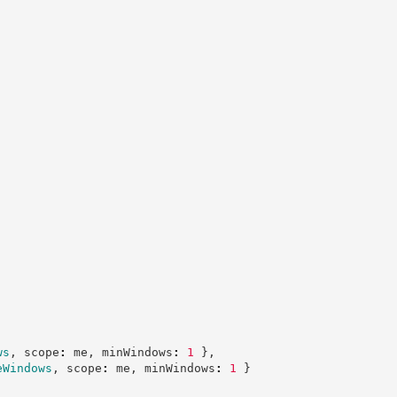
ws
,
 scope
:
 me
,
 minWindows
:
1
}
,
eWindows
,
 scope
:
 me
,
 minWindows
:
1
}