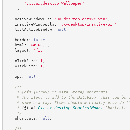
'
Ext.ux.desktop.Wallpaper
'
]
,
    activeWindowCls
:
'
ux-desktop-active-win
'
,
    inactiveWindowCls
:
'
ux-desktop-inactive-win
'
,
    lastActiveWindow
:
null
,
    border
:
false
,
    html
:
'
&#160;
'
,
    layout
:
'
fit
'
,
    xTickSize
:
1
,
    yTickSize
:
1
,
    app
:
null
,
/**
     * @cfg {Array/Ext.data.Store} shortcuts
     * The items to add to the DataView. This can be 
     * simple array. Items should minimally provide t
     * 
{
@link
Ext.ux.desktop.ShortcutModel
 Shortcut}
.
*/
    shortcuts
:
null
,
/**