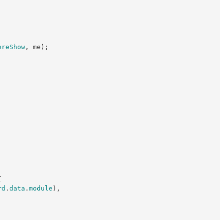
oreShow
,
 me
)
;
{
rd
.
data
.
module
)
,