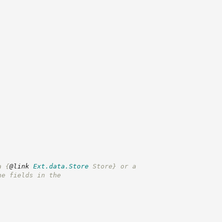
a 
{
@link
Ext.data.Store
 Store}
 or a
he fields in the