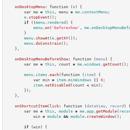
onDesktopMenu
:
function
(
e
)
{
var
 me 
=
this
,
 menu 
=
me
.
contextMenu
;
e
.
stopEvent
(
)
;
if
(
!
menu
.
rendered
)
{
menu
.
on
(
'
beforeshow
'
,
me
.
onDesktopMenuBef
}
menu
.
showAt
(
e
.
getXY
(
)
)
;
menu
.
doConstrain
(
)
;
}
,
onDesktopMenuBeforeShow
:
function
(
menu
)
{
var
 me 
=
this
,
 count 
=
me
.
windows
.
getCount
(
)
;
menu
.
items
.
each
(
function
(
item
)
{
var
 min 
=
item
.
minWindows
||
0
;
item
.
setDisabled
(
count 
<
 min
)
;
}
)
;
}
,
onShortcutItemClick
:
function
(
dataView
,
record
)
var
 me 
=
this
,
module
=
me
.
app
.
getModule
(
reco
            win 
=
module
&&
module
.
createWindow
(
)
;
if
(
win
)
{