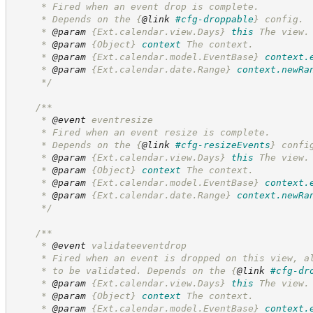
     * Fired when an event drop is complete.
     * Depends on the 
{
@link
#cfg-droppable
}
 config.
     * 
@param
{Ext.calendar.view.Days}
this
The view.
     * 
@param
{Object}
context
The context.
     * 
@param
{Ext.calendar.model.EventBase}
context.
     * 
@param
{Ext.calendar.date.Range}
context.newRa
*/
/**
     * 
@event
 eventresize
     * Fired when an event resize is complete.
     * Depends on the 
{
@link
#cfg-resizeEvents
}
 confi
     * 
@param
{Ext.calendar.view.Days}
this
The view.
     * 
@param
{Object}
context
The context.
     * 
@param
{Ext.calendar.model.EventBase}
context.
     * 
@param
{Ext.calendar.date.Range}
context.newRa
*/
/**
     * 
@event
 validateeventdrop
     * Fired when an event is dropped on this view, a
     * to be validated. Depends on the 
{
@link
#cfg-dr
     * 
@param
{Ext.calendar.view.Days}
this
The view.
     * 
@param
{Object}
context
The context.
     * 
@param
{Ext.calendar.model.EventBase}
context.