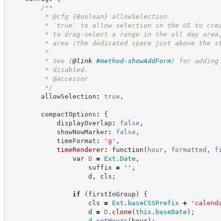
/**
         * @cfg 
{Boolean}
allowSelection
         * `true` to allow selection in the UI to cre
         * to drag-select a range in the all day area
         * area (the dedicated space just above the s
         *
         * See 
{
@link
#method-showAddForm
}
 for adding
         * disabled.
         * @accessor
*/
        allowSelection
:
true
,
        compactOptions
:
{
            displayOverlap
:
false
,
            showNowMarker
:
false
,
            timeFormat
:
'
g
'
,
timeRenderer
:
function
(
hour
,
formatted
,
f
var
D
=
Ext
.
Date
,
                    suffix 
=
'
'
,
                    d
,
 cls
;
if
(
firstInGroup
)
{
                    cls 
=
Ext
.
baseCSSPrefix
+
'
calend
                    d 
=
D
.
clone
(
this
.
baseDate
)
;
d
.
setHours
(
hour
)
;