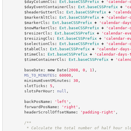
        $dayColumnCls
:
Ext
.
baseCSSPrefix
+
'
calendar-
        $dayEventContainerCls
:
Ext
.
baseCSSPrefix
+
'
c
        $headerGutterCls
:
Ext
.
baseCSSPrefix
+
'
calend
        $markerAltCls
:
Ext
.
baseCSSPrefix
+
'
calendar-
        $markerCls
:
Ext
.
baseCSSPrefix
+
'
calendar-day
        $nowMarkerCls
:
Ext
.
baseCSSPrefix
+
'
calendar-
        $resizerCls
:
Ext
.
baseCSSPrefix
+
'
calendar-ev
        $resizingCls
:
Ext
.
baseCSSPrefix
+
'
calendar-e
        $selectionCls
:
Ext
.
baseCSSPrefix
+
'
calendar-
        $tableCls
:
Ext
.
baseCSSPrefix
+
'
calendar-days
        $timeCls
:
Ext
.
baseCSSPrefix
+
'
calendar-days-
        $timeContainerCls
:
Ext
.
baseCSSPrefix
+
'
calen
        baseDate
:
new
Date
(
2008
,
0
,
1
)
,
MS_TO_MINUTES
:
60000
,
        minimumEventMinutes
:
30
,
        slotTicks
:
5
,
        slotsPerHour
:
null
,
        backPosName
:
'
left
'
,
        forwardPosName
:
'
right
'
,
        headerScrollOffsetName
:
'
padding-right
'
,
/**
         * Calculate the total number of half hour sl