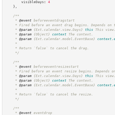
        visibleDays
:
4
}
,
/**
     * 
@event
 beforeeventdragstart
     * Fired before an event drag begins. Depends on 
     * 
@param
{Ext.calendar.view.Days}
this
This view
     * 
@param
{Object}
context
The context.
     * 
@param
{Ext.calendar.model.EventBase}
context.
     *
     * Return `false` to cancel the drag.
*/
/**
     * 
@event
 beforeeventresizestart
     * Fired before an event resize begins. Depends o
     * 
@param
{Ext.calendar.view.Days}
this
This view
     * 
@param
{Object}
context
The context.
     * 
@param
{Ext.calendar.model.EventBase}
context.
     *
     * Return `false` to cancel the resize.
*/
/**
     * 
@event
 eventdrop