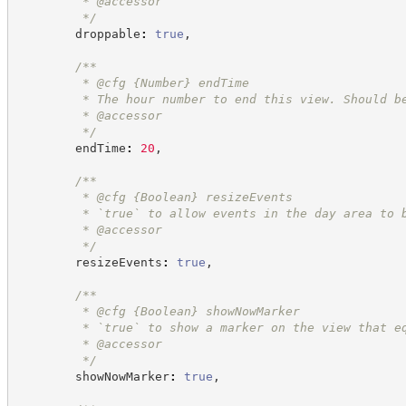
         * @accessor
*/
        droppable
:
true
,
/**
         * @cfg 
{Number}
endTime
         * The hour number to end this view. Should b
         * @accessor
*/
        endTime
:
20
,
/**
         * @cfg 
{Boolean}
resizeEvents
         * `true` to allow events in the day area to 
         * @accessor
*/
        resizeEvents
:
true
,
/**
         * @cfg 
{Boolean}
showNowMarker
         * `true` to show a marker on the view that e
         * @accessor
*/
        showNowMarker
:
true
,