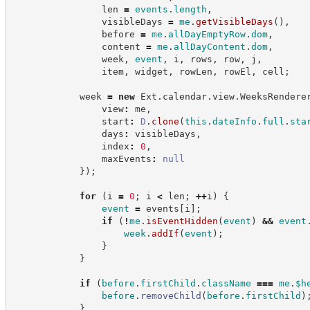
                len 
=
events
.
length
,
                visibleDays 
=
me
.
getVisibleDays
(
)
,
                before 
=
me
.
allDayEmptyRow
.
dom
,
                content 
=
me
.
allDayContent
.
dom
,
                week
,
event
,
 i
,
 rows
,
 row
,
 j
,
                item
,
 widget
,
 rowLen
,
 rowEl
,
 cell
;
            week 
=
new
Ext
.
calendar
.
view
.
WeeksRendere
                view
:
 me
,
                start
:
D
.
clone
(
this
.
dateInfo
.
full
.
sta
                days
:
 visibleDays
,
                index
:
0
,
                maxEvents
:
null
}
)
;
for
(
i 
=
0
;
 i 
<
 len
;
++
i
)
{
event
=
 events
[
i
]
;
if
(
!
me
.
isEventHidden
(
event
)
&&
event
week
.
addIf
(
event
)
;
}
}
if
(
before
.
firstChild
.
className
===
me
.
$h
before
.
removeChild
(
before
.
firstChild
)
}