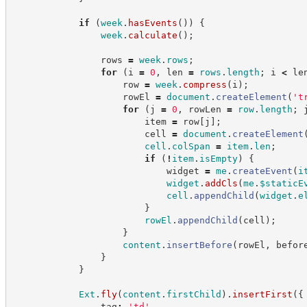
if
(
week
.
hasEvents
(
)
)
{
week
.
calculate
(
)
;
                rows 
=
week
.
rows
;
for
(
i 
=
0
,
 len 
=
rows
.
length
;
 i 
<
 le
                    row 
=
week
.
compress
(
i
)
;
                    rowEl 
=
document
.
createElement
(
'
t
for
(
j 
=
0
,
 rowLen 
=
row
.
length
;
 
                        item 
=
 row
[
j
]
;
                        cell 
=
document
.
createElement
cell
.
colSpan
=
item
.
len
;
if
(
!
item
.
isEmpty
)
{
                            widget 
=
me
.
createEvent
(
i
widget
.
addCls
(
me
.
$staticE
cell
.
appendChild
(
widget
.
e
}
rowEl
.
appendChild
(
cell
)
;
}
content
.
insertBefore
(
rowEl
,
 befor
}
}
Ext
.
fly
(
content
.
firstChild
)
.
insertFirst
(
{
                tag
:
'
td
'
,