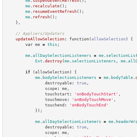
me
.
suspendEventRefresh
(
)
;
me
.
recalculate
(
)
;
me
.
resumeEventRefresh
(
)
;
me
.
refresh
(
)
;
}
,
//
 Appliers/Updaters
updateAllowSelection
:
function
(
allowSelection
)
{
var
 me 
=
this
;
me
.
allDaySelectionListeners
=
me
.
selectionLis
Ext
.
destroy
(
me
.
selectionListeners
,
me
.
all
if
(
allowSelection
)
{
me
.
bodySelectionListeners
=
me
.
bodyTable
.
                destroyable
:
true
,
                scope
:
 me
,
                touchstart
:
'
onBodyTouchStart
'
,
                touchmove
:
'
onBodyTouchMove
'
,
                touchend
:
'
onBodyTouchEnd
'
}
)
;
me
.
allDaySelectionListeners
=
me
.
headerWr
                destroyable
:
true
,
                scope
:
 me
,