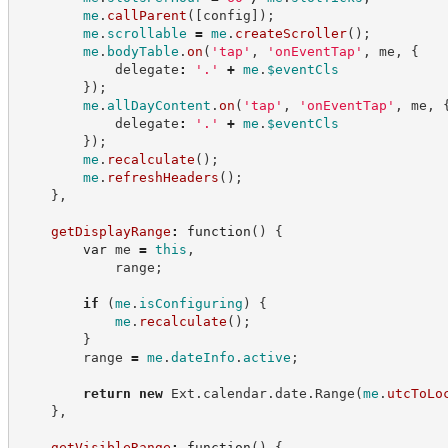
me
.
callParent
(
[
config
]
)
;
me
.
scrollable
=
me
.
createScroller
(
)
;
me
.
bodyTable
.
on
(
'
tap
'
,
'
onEventTap
'
,
 me
,
{
            delegate
:
'
.
'
+
me
.
$eventCls
}
)
;
me
.
allDayContent
.
on
(
'
tap
'
,
'
onEventTap
'
,
 me
,
            delegate
:
'
.
'
+
me
.
$eventCls
}
)
;
me
.
recalculate
(
)
;
me
.
refreshHeaders
(
)
;
}
,
getDisplayRange
:
function
(
)
{
var
 me 
=
this
,
            range
;
if
(
me
.
isConfiguring
)
{
me
.
recalculate
(
)
;
}
        range 
=
me
.
dateInfo
.
active
;
return
new
Ext
.
calendar
.
date
.
Range
(
me
.
utcToLo
}
,
getVisibleRange
:
function
(
)
{