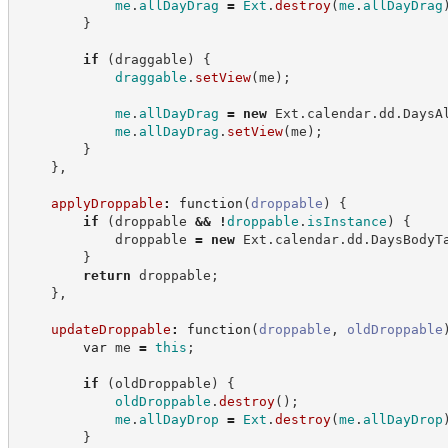
me
.
allDayDrag
=
Ext
.
destroy
(
me
.
allDayDrag
}
if
(
draggable
)
{
draggable
.
setView
(
me
)
;
me
.
allDayDrag
=
new
Ext
.
calendar
.
dd
.
DaysA
me
.
allDayDrag
.
setView
(
me
)
;
}
}
,
applyDroppable
:
function
(
droppable
)
{
if
(
droppable 
&&
!
droppable
.
isInstance
)
{
            droppable 
=
new
Ext
.
calendar
.
dd
.
DaysBodyT
}
return
 droppable
;
}
,
updateDroppable
:
function
(
droppable
,
oldDroppable
var
 me 
=
this
;
if
(
oldDroppable
)
{
oldDroppable
.
destroy
(
)
;
me
.
allDayDrop
=
Ext
.
destroy
(
me
.
allDayDrop
}