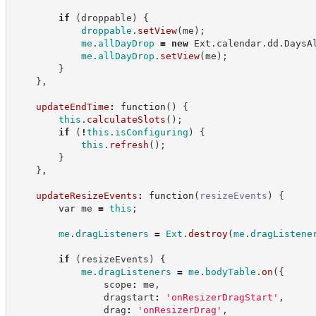
if
(
droppable
)
{
droppable
.
setView
(
me
)
;
me
.
allDayDrop
=
new
Ext
.
calendar
.
dd
.
DaysA
me
.
allDayDrop
.
setView
(
me
)
;
}
}
,
updateEndTime
:
function
(
)
{
this
.
calculateSlots
(
)
;
if
(
!
this
.
isConfiguring
)
{
this
.
refresh
(
)
;
}
}
,
updateResizeEvents
:
function
(
resizeEvents
)
{
var
 me 
=
this
;
me
.
dragListeners
=
Ext
.
destroy
(
me
.
dragListene
if
(
resizeEvents
)
{
me
.
dragListeners
=
me
.
bodyTable
.
on
(
{
                scope
:
 me
,
                dragstart
:
'
onResizerDragStart
'
,
                drag
:
'
onResizerDrag
'
,