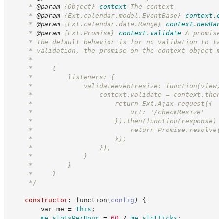
     * 
@param
{Object}
context
The context.
     * 
@param
{Ext.calendar.model.EventBase}
context.
     * 
@param
{Ext.calendar.date.Range}
context.newRa
     * 
@param
{Ext.Promise}
context.validate
A promis
     * The default behavior is for no validation to t
     * validation, the promise on the context object 
     *
     *     {
     *         listeners: {
     *             validateeventresize: function(view
     *                 context.validate = context.the
     *                     return Ext.Ajax.request({
     *                         url: '/checkResize'
     *                     }).then(function(response)
     *                         return Promise.resolve
     *                     });
     *                 });
     *             }
     *         }
     *     }
*/
constructor
:
function
(
config
)
{
var
 me 
=
this
;
me
.
slotsPerHour
=
60
/
me
.
slotTicks
;