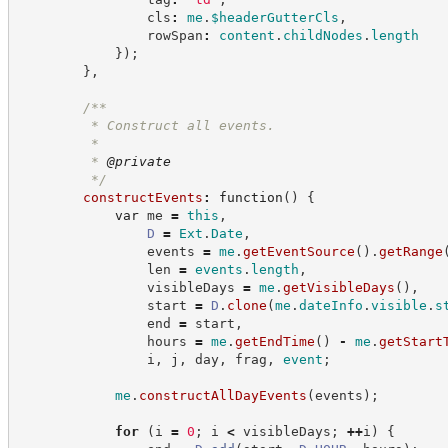
                cls
:
me
.
$headerGutterCls
,
                rowSpan
:
content
.
childNodes
.
length
}
)
;
}
,
/**
         * Construct all events.
         * 
         * 
@private
*/
constructEvents
:
function
(
)
{
var
 me 
=
this
,
D
=
Ext
.
Date
,
                events 
=
me
.
getEventSource
(
)
.
getRange
                len 
=
events
.
length
,
                visibleDays 
=
me
.
getVisibleDays
(
)
,
                start 
=
D
.
clone
(
me
.
dateInfo
.
visible
.
s
                end 
=
 start
,
                hours 
=
me
.
getEndTime
(
)
-
me
.
getStart
                i
,
 j
,
 day
,
 frag
,
event
;
me
.
constructAllDayEvents
(
events
)
;
for
(
i 
=
0
;
 i 
<
 visibleDays
;
++
i
)
{