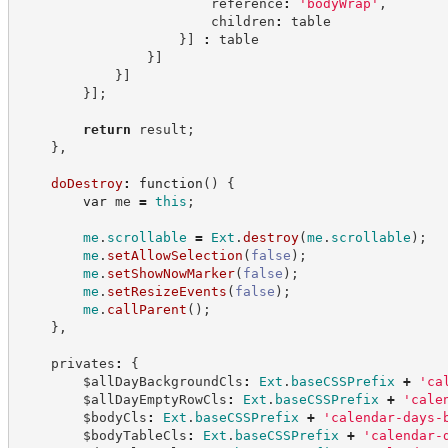
                        reference
:
'
bodyWrap
'
,
                        children
:
 table
}
]
:
 table
}
]
}
]
}
]
;
return
 result
;
}
,
doDestroy
:
function
(
)
{
var
 me 
=
this
;
me
.
scrollable
=
Ext
.
destroy
(
me
.
scrollable
)
;
me
.
setAllowSelection
(
false
)
;
me
.
setShowNowMarker
(
false
)
;
me
.
setResizeEvents
(
false
)
;
me
.
callParent
(
)
;
}
,
    privates
:
{
        $allDayBackgroundCls
:
Ext
.
baseCSSPrefix
+
'
ca
        $allDayEmptyRowCls
:
Ext
.
baseCSSPrefix
+
'
cale
        $bodyCls
:
Ext
.
baseCSSPrefix
+
'
calendar-days-
        $bodyTableCls
:
Ext
.
baseCSSPrefix
+
'
calendar-