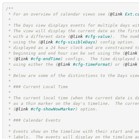
/**
 * For an overview of calendar views see 
{
@link
Ext.c
 *
 * The Days view displays events for multiple days wi
 * The view will display the current date as the firs
 * with a different date 
{
@link
#cfg-value
}
.  The num
 * using the 
{
@link
#cfg-visibleDays
}
 config option. 
 * displayed as a 24 hour clock and are constrained t
 * beginning and end hour can be set using the 
{
@link
 * 
{
@link
#cfg-endTime
}
 configs.  The time displayed 
 * using either the 
{
@link
#cfg-timeFormat
}
 or 
{
@link
 *
 * Below are some of the distinctions to the Days vie
 *
 * ### Current Local Time
 *
 * The current local time (when the current date is d
 * as a thin marker on the day's timeline.  The curre
 * 
{
@link
#cfg-showNowMarker
}
 option.
 *
 * ### Calendar Events
 *
 * Events show on the timeline with their start and e
 * labels.  The events will display on the timeline a