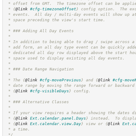
 * offset from GMT.  The timezone offset can be appli
 * 
{
@link
#cfg-timezoneOffset
}
 config option.  The ex
 * events.  All day / multi-day events will show up a
 * space preceding the view's start time.
 *
 * ### Adding All Day Events
 *
 * In addition to being able to drag / swipe across a
 * add form, an all day type event can be quickly add
 * dedicated all day row displayed above the start ho
 * space used to display existing all day events.
 *
 * ### Date Range Navigation
 *
 * The 
{
@link
#cfg-movePrevious
}
 and 
{
@link
#cfg-move
 * date range by moving the range forward or backward
 * 
{
@link
#cfg-visibleDays
}
 config.
 *
 * ### Alternative Classes
 *
 * If your view requires a header showing the dates d
 * 
{
@link
Ext.calendar.panel.Days
}
 instead.  To displ
 * 
{
@link
Ext.calendar.view.Day
}
 view or 
{
@link
Ext.c
 * a time.
*/