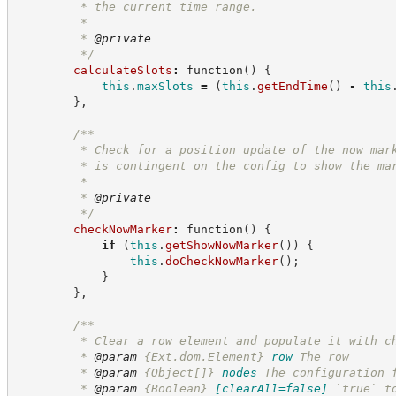
         * the current time range.
         *
         * 
@private
*/
calculateSlots
:
function
(
)
{
this
.
maxSlots
=
(
this
.
getEndTime
(
)
-
this
}
,
/**
         * Check for a position update of the now mar
         * is contingent on the config to show the ma
         * 
         * 
@private
*/
checkNowMarker
:
function
(
)
{
if
(
this
.
getShowNowMarker
(
)
)
{
this
.
doCheckNowMarker
(
)
;
}
}
,
/**
         * Clear a row element and populate it with c
         * 
@param
{Ext.dom.Element}
row
The row
         * 
@param
{Object[]}
nodes
The configuration 
         * 
@param
{Boolean}
[clearAll=false]
`true` t