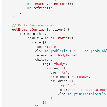
me
.
resumeEventRefresh
(
)
;
me
.
refresh
(
)
;
}
}
,
//
 Protected overrides
getElementConfig
:
function
(
)
{
var
 me 
=
this
,
            result 
=
me
.
callParent
(
)
,
            table 
=
[
{
                tag
:
'
table
'
,
                cls
:
me
.
$tableCls
+
'
'
+
me
.
$bodyTab
                reference
:
'
bodyTable
'
,
                children
:
[
{
                    tag
:
'
tbody
'
,
                    children
:
[
{
                        tag
:
'
tr
'
,
                        reference
:
'
timeRow
'
,
                        children
:
[
{
                            tag
:
'
td
'
,
                            reference
:
'
timeContainer
                            cls
:
me
.
$timeContainerCls
}
]
}
]
}
]