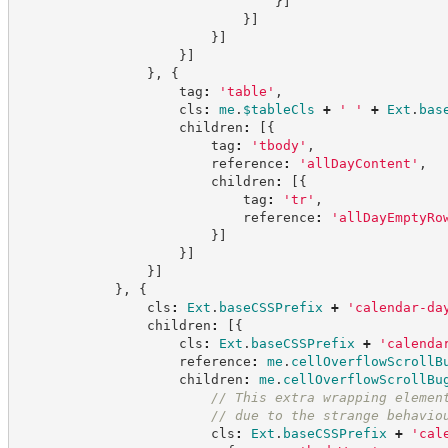
}
]
}
]
}
]
}
]
}
,
{
                    tag
:
'
table
'
,
                    cls
:
me
.
$tableCls
+
'
'
+
Ext
.
bas
                    children
:
[
{
                        tag
:
'
tbody
'
,
                        reference
:
'
allDayContent
'
,
                        children
:
[
{
                            tag
:
'
tr
'
,
                            reference
:
'
allDayEmptyRo
}
]
}
]
}
]
}
,
{
                cls
:
Ext
.
baseCSSPrefix
+
'
calendar-da
                children
:
[
{
                    cls
:
Ext
.
baseCSSPrefix
+
'
calenda
                    reference
:
me
.
cellOverflowScrollB
                    children
:
me
.
cellOverflowScrollBu
//
 This extra wrapping elemen
//
 due to the strange behavio
                        cls
:
Ext
.
baseCSSPrefix
+
'
cal