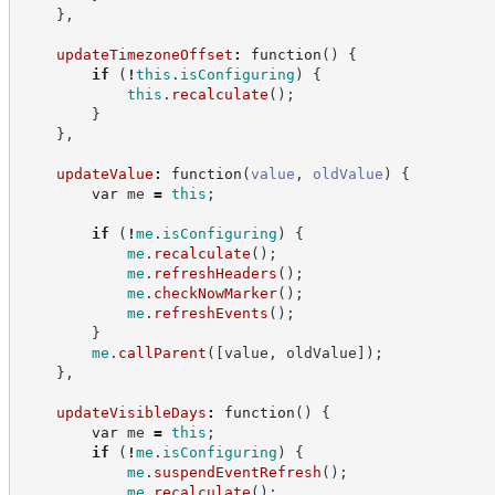
}
,
updateTimezoneOffset
:
function
(
)
{
if
(
!
this
.
isConfiguring
)
{
this
.
recalculate
(
)
;
}
}
,
updateValue
:
function
(
value
,
oldValue
)
{
var
 me 
=
this
;
if
(
!
me
.
isConfiguring
)
{
me
.
recalculate
(
)
;
me
.
refreshHeaders
(
)
;
me
.
checkNowMarker
(
)
;
me
.
refreshEvents
(
)
;
}
me
.
callParent
(
[
value
,
 oldValue
]
)
;
}
,
updateVisibleDays
:
function
(
)
{
var
 me 
=
this
;
if
(
!
me
.
isConfiguring
)
{
me
.
suspendEventRefresh
(
)
;
me
.
recalculate
(
)
;