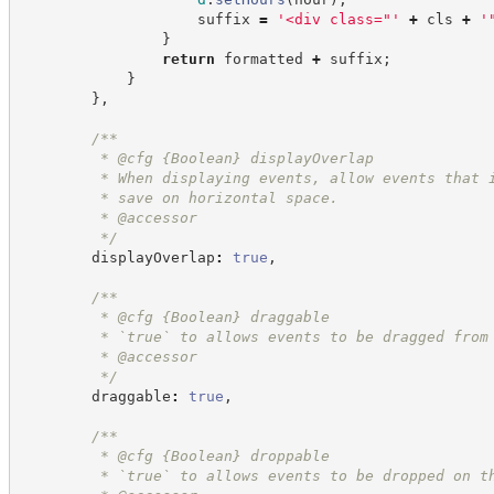
                    suffix 
=
'
<div class="
'
+
 cls 
+
'
}
return
 formatted 
+
 suffix
;
}
}
,
/**
         * @cfg 
{Boolean}
displayOverlap
         * When displaying events, allow events that 
         * save on horizontal space.
         * @accessor
*/
        displayOverlap
:
true
,
/**
         * @cfg 
{Boolean}
draggable
         * `true` to allows events to be dragged from
         * @accessor
*/
        draggable
:
true
,
/**
         * @cfg 
{Boolean}
droppable
         * `true` to allows events to be dropped on t