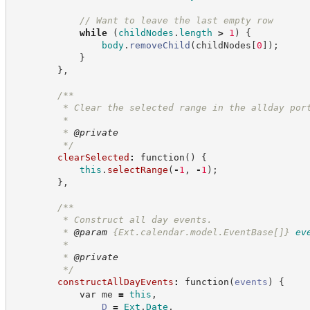
//
 Want to leave the last empty row
while
(
childNodes
.
length
>
1
)
{
body
.
removeChild
(
childNodes
[
0
]
)
;
}
}
,
/**
         * Clear the selected range in the allday por
         * 
         * 
@private
*/
clearSelected
:
function
(
)
{
this
.
selectRange
(
-
1
,
-
1
)
;
}
,
/**
         * Construct all day events.
         * 
@param
{Ext.calendar.model.EventBase[]}
ev
         *
         * 
@private
*/
constructAllDayEvents
:
function
(
events
)
{
var
 me 
=
this
,
D
=
Ext
.
Date
,