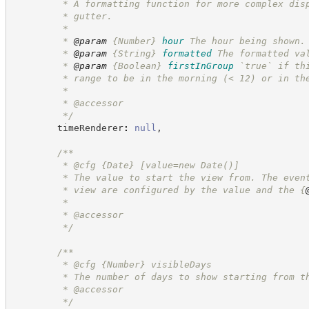
         * A formatting function for more complex dis
         * gutter.
         *
         * 
@param
{Number}
hour
The hour being shown.
         * 
@param
{String}
formatted
The formatted va
         * 
@param
{Boolean}
firstInGroup
`true` if th
         * range to be in the morning (< 12) or in th
         *
         * @accessor
*/
        timeRenderer
:
null
,
/**
         * @cfg 
{Date}
[value=new Date()]
         * The value to start the view from. The even
         * view are configured by the value and the 
{
         *
         * @accessor
*/
/**
         * @cfg 
{Number}
visibleDays
         * The number of days to show starting from t
         * @accessor
*/