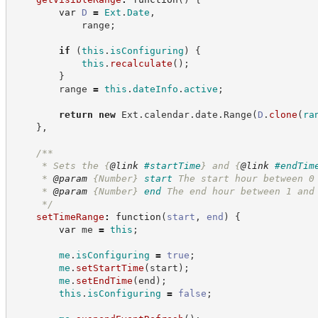
var
D
=
Ext
.
Date
,
            range
;
if
(
this
.
isConfiguring
)
{
this
.
recalculate
(
)
;
}
        range 
=
this
.
dateInfo
.
active
;
return
new
Ext
.
calendar
.
date
.
Range
(
D
.
clone
(
ra
}
,
/**
     * Sets the 
{
@link
#startTime
}
 and 
{
@link
#endTim
     * 
@param
{Number}
start
The start hour between 0
     * 
@param
{Number}
end
The end hour between 1 and
*/
setTimeRange
:
function
(
start
,
end
)
{
var
 me 
=
this
;
me
.
isConfiguring
=
true
;
me
.
setStartTime
(
start
)
;
me
.
setEndTime
(
end
)
;
this
.
isConfiguring
=
false
;