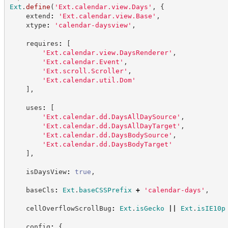
Ext
.
define
(
'
Ext.calendar.view.Days
'
,
{
    extend
:
'
Ext.calendar.view.Base
'
,
    xtype
:
'
calendar-daysview
'
,
    requires
:
[
'
Ext.calendar.view.DaysRenderer
'
,
'
Ext.calendar.Event
'
,
'
Ext.scroll.Scroller
'
,
'
Ext.calendar.util.Dom
'
]
,
    uses
:
[
'
Ext.calendar.dd.DaysAllDaySource
'
,
'
Ext.calendar.dd.DaysAllDayTarget
'
,
'
Ext.calendar.dd.DaysBodySource
'
,
'
Ext.calendar.dd.DaysBodyTarget
'
]
,
    isDaysView
:
true
,
    baseCls
:
Ext
.
baseCSSPrefix
+
'
calendar-days
'
,
    cellOverflowScrollBug
:
Ext
.
isGecko
||
Ext
.
isIE10p
    config
:
{