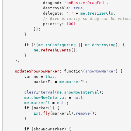
                dragend
:
'
onResizerDragEnd
'
,
                destroyable
:
true
,
                delegate
:
'
.
'
+
me
.
$resizerCls
,
//
 Give priority so drag can be vetoe
                priority
:
1001
}
)
;
}
if
(
!
(
me
.
isConfiguring
||
me
.
destroying
)
)
{
me
.
refreshEvents
(
)
;
}
}
,
updateShowNowMarker
:
function
(
showNowMarker
)
{
var
 me 
=
this
,
            markerEl 
=
me
.
markerEl
;
clearInterval
(
me
.
showNowInterval
)
;
me
.
showNowInterval
=
null
;
me
.
markerEl
=
null
;
if
(
markerEl
)
{
Ext
.
fly
(
markerEl
)
.
remove
(
)
;
}
if
(
showNowMarker
)
{