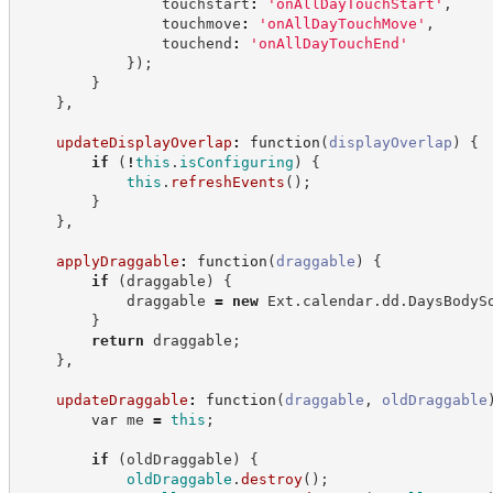
                touchstart
:
'
onAllDayTouchStart
'
,
                touchmove
:
'
onAllDayTouchMove
'
,
                touchend
:
'
onAllDayTouchEnd
'
}
)
;
}
}
,
updateDisplayOverlap
:
function
(
displayOverlap
)
{
if
(
!
this
.
isConfiguring
)
{
this
.
refreshEvents
(
)
;
}
}
,
applyDraggable
:
function
(
draggable
)
{
if
(
draggable
)
{
            draggable 
=
new
Ext
.
calendar
.
dd
.
DaysBodyS
}
return
 draggable
;
}
,
updateDraggable
:
function
(
draggable
,
oldDraggable
var
 me 
=
this
;
if
(
oldDraggable
)
{
oldDraggable
.
destroy
(
)
;