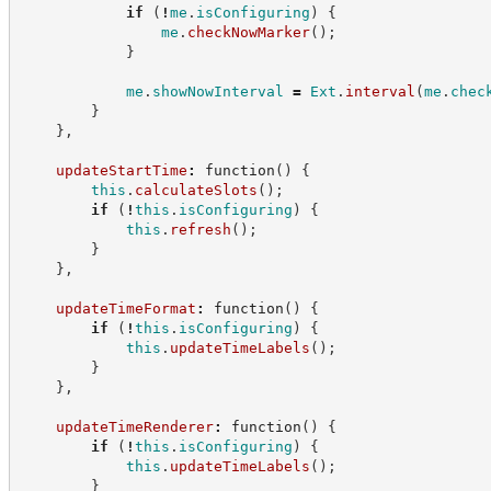
if
(
!
me
.
isConfiguring
)
{
me
.
checkNowMarker
(
)
;
}
me
.
showNowInterval
=
Ext
.
interval
(
me
.
chec
}
}
,
updateStartTime
:
function
(
)
{
this
.
calculateSlots
(
)
;
if
(
!
this
.
isConfiguring
)
{
this
.
refresh
(
)
;
}
}
,
updateTimeFormat
:
function
(
)
{
if
(
!
this
.
isConfiguring
)
{
this
.
updateTimeLabels
(
)
;
}
}
,
updateTimeRenderer
:
function
(
)
{
if
(
!
this
.
isConfiguring
)
{
this
.
updateTimeLabels
(
)
;
}