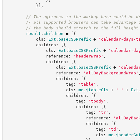
}
]
;
//
 The ugliness in the markup here could be d
//
 all supported browsers can take advantage 
//
 the body should stretch to the full height
result
.
children
=
[
{
            cls
:
Ext
.
baseCSSPrefix
+
'
calendar-days-t
            children
:
[
{
                cls
:
Ext
.
baseCSSPrefix
+
'
calendar-da
                reference
:
'
headerWrap
'
,
                children
:
[
{
                    cls
:
Ext
.
baseCSSPrefix
+
'
calenda
                    reference
:
'
allDayBackgroundWrap
'
                    children
:
[
{
                        tag
:
'
table
'
,
                        cls
:
me
.
$tableCls
+
'
'
+
Ext
                        children
:
[
{
                            tag
:
'
tbody
'
,
                            children
:
[
{
                                tag
:
'
tr
'
,
                                reference
:
'
allDayBac
                                children
:
[
{
                                    tag
:
'
td
'
,
                                    cls
:
me
.
$headerGu