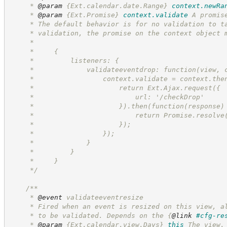
     * 
@param
{Ext.calendar.date.Range}
context.newRa
     * 
@param
{Ext.Promise}
context.validate
A promis
     * The default behavior is for no validation to t
     * validation, the promise on the context object 
     *
     *     {
     *         listeners: {
     *             validateeventdrop: function(view, 
     *                 context.validate = context.the
     *                     return Ext.Ajax.request({
     *                         url: '/checkDrop'
     *                     }).then(function(response)
     *                         return Promise.resolve
     *                     });
     *                 });
     *             }
     *         }
     *     }
*/
/**
     * 
@event
 validateeventresize
     * Fired when an event is resized on this view, a
     * to be validated. Depends on the 
{
@link
#cfg-re
     * 
@param
{Ext.calendar.view.Days}
this
The view.