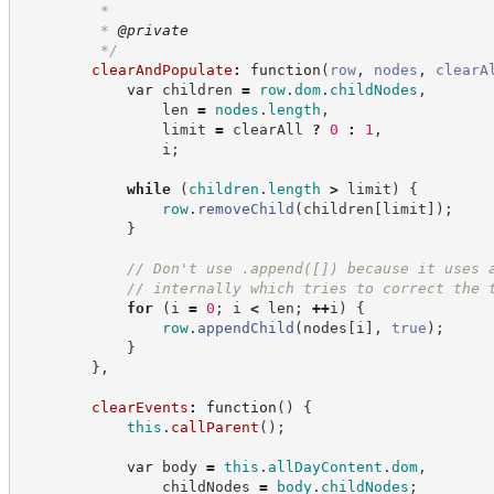
         *
         * 
@private
*/
clearAndPopulate
:
function
(
row
,
nodes
,
clearA
var
 children 
=
row
.
dom
.
childNodes
,
                len 
=
nodes
.
length
,
                limit 
=
 clearAll 
?
0
:
1
,
                i
;
while
(
children
.
length
>
 limit
)
{
row
.
removeChild
(
children
[
limit
]
)
;
}
//
 Don't use .append([]) because it uses 
//
 internally which tries to correct the 
for
(
i 
=
0
;
 i 
<
 len
;
++
i
)
{
row
.
appendChild
(
nodes
[
i
]
,
true
)
;
}
}
,
clearEvents
:
function
(
)
{
this
.
callParent
(
)
;
var
 body 
=
this
.
allDayContent
.
dom
,
                childNodes 
=
body
.
childNodes
;