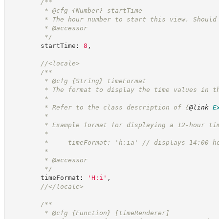
/**
         * @cfg 
{Number}
startTime
         * The hour number to start this view. Should
         * @accessor
*/
        startTime
:
8
,
//
<locale>
/**
         * @cfg 
{String}
timeFormat
         * The format to display the time values in t
         *
         * Refer to the class description of 
{
@link
E
         *
         * Example format for displaying a 12-hour ti
         *
         *     timeFormat: 'h:ia' // displays 14:00 h
         *
         * @accessor
*/
        timeFormat
:
'
H:i
'
,
//
</locale>
/**
         * @cfg 
{Function}
[timeRenderer]