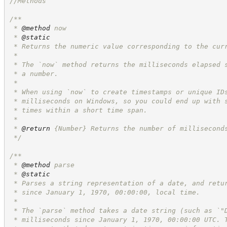
//
Methods
/**
 * 
@method
 now
 * 
@static
 * Returns the numeric value corresponding to the cur
 *
 * The `now` method returns the milliseconds elapsed 
 * a number.
 *
 * When using `now` to create timestamps or unique ID
 * milliseconds on Windows, so you could end up with 
 * times within a short time span.
 *
 * 
@return
{Number}
Returns the number of millisecond
*/
/**
 * 
@method
 parse
 * 
@static
 * Parses a string representation of a date, and retu
 * since January 1, 1970, 00:00:00, local time.
 *
 * The `parse` method takes a date string (such as `"
 * milliseconds since January 1, 1970, 00:00:00 UTC. 