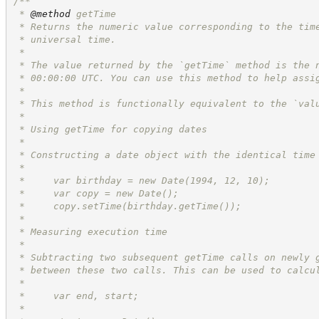
/**
 * 
@method
 getTime
 * Returns the numeric value corresponding to the tim
 * universal time.
 *
 * The value returned by the `getTime` method is the 
 * 00:00:00 UTC. You can use this method to help assi
 *
 * This method is functionally equivalent to the `val
 *
 * Using getTime for copying dates
 *
 * Constructing a date object with the identical time
 *
 *     var birthday = new Date(1994, 12, 10);
 *     var copy = new Date();
 *     copy.setTime(birthday.getTime());
 *
 * Measuring execution time
 *
 * Subtracting two subsequent getTime calls on newly 
 * between these two calls. This can be used to calcu
 *
 *     var end, start;
 *