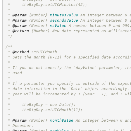
 *     theBigDay.setUTCMinutes(43);
 *
 * 
@param
{Number}
minutesValue
An integer between 0 
 * 
@param
{Number}
secondsValue
An integer between 0 
 * 
@param
{Number}
msValue
A number between 0 and 999
 * 
@return
{Number}
New date represented as milliseco
*/
/**
 * 
@method
 setUTCMonth
 * Sets the month (0-11) for a specified date accordi
 *
 * If you do not specify the `dayValue` parameter, th
 * used.
 *
 * If a parameter you specify is outside of the expec
 * date information in the `Date` object accordingly.
 * year will be incremented by 1 (year + 1), and 3 wi
 *
 *     theBigDay = new Date();
 *     theBigDay.setUTCMonth(11);
 *
 * 
@param
{Number}
monthValue
An integer between 0 an
 * December.
 * 
@param
{Number}
dayValue
An integer from 1 to 31, 