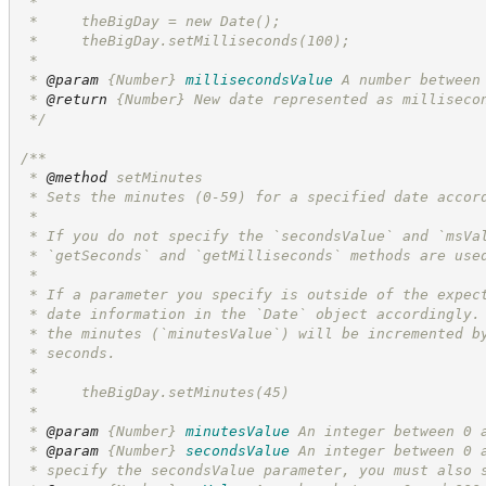
 *
 *     theBigDay = new Date();
 *     theBigDay.setMilliseconds(100);
 *
 * 
@param
{Number}
millisecondsValue
A number between
 * 
@return
{Number}
New date represented as milliseco
*/
/**
 * 
@method
 setMinutes
 * Sets the minutes (0-59) for a specified date accor
 *
 * If you do not specify the `secondsValue` and `msVa
 * `getSeconds` and `getMilliseconds` methods are use
 *
 * If a parameter you specify is outside of the expec
 * date information in the `Date` object accordingly.
 * the minutes (`minutesValue`) will be incremented b
 * seconds.
 *
 *     theBigDay.setMinutes(45)
 *
 * 
@param
{Number}
minutesValue
An integer between 0 
 * 
@param
{Number}
secondsValue
An integer between 0 
 * specify the secondsValue parameter, you must also 