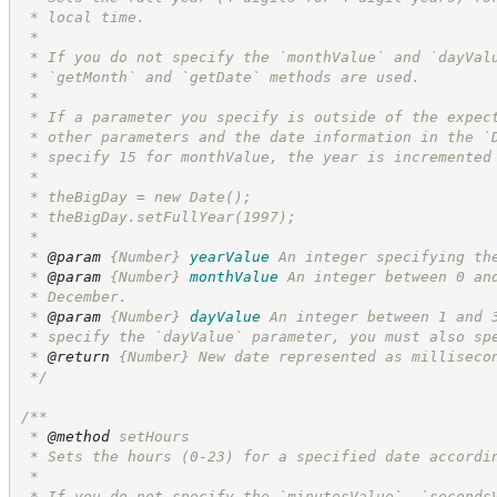
 * local time.
 *
 * If you do not specify the `monthValue` and `dayVal
 * `getMonth` and `getDate` methods are used.
 *
 * If a parameter you specify is outside of the expec
 * other parameters and the date information in the `
 * specify 15 for monthValue, the year is incremented
 *
 * theBigDay = new Date();
 * theBigDay.setFullYear(1997);
 *
 * 
@param
{Number}
yearValue
An integer specifying th
 * 
@param
{Number}
monthValue
An integer between 0 an
 * December.
 * 
@param
{Number}
dayValue
An integer between 1 and 
 * specify the `dayValue` parameter, you must also sp
 * 
@return
{Number}
New date represented as milliseco
*/
/**
 * 
@method
 setHours
 * Sets the hours (0-23) for a specified date accordi
 *
 * If you do not specify the `minutesValue`, `seconds