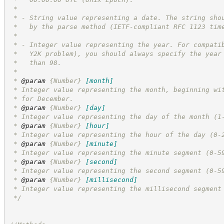
 *
 * - String value representing a date. The string sho
 *   by the parse method (IETF-compliant 
RFC 1123
 tim
 *
 * - Integer value representing the year. For compati
 *   Y2K problem), you should always specify the year
 *   than 98.
 *
 * 
@param
{Number}
[month]
 * Integer value representing the month, beginning wi
 * for December.
 * 
@param
{Number}
[day]
 * Integer value representing the day of the month (1
 * 
@param
{Number}
[hour]
 * Integer value representing the hour of the day (0-
 * 
@param
{Number}
[minute]
 * Integer value representing the minute segment (0-5
 * 
@param
{Number}
[second]
 * Integer value representing the second segment (0-5
 * 
@param
{Number}
[millisecond]
 * Integer value representing the millisecond segment
*/