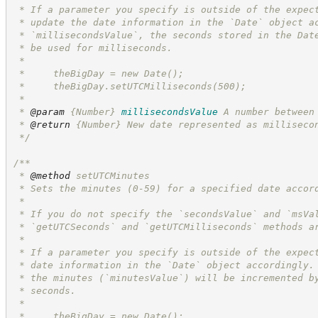
 * If a parameter you specify is outside of the expec
 * update the date information in the `Date` object a
 * `millisecondsValue`, the seconds stored in the Dat
 * be used for milliseconds.
 *
 *     theBigDay = new Date();
 *     theBigDay.setUTCMilliseconds(500);
 *
 * 
@param
{Number}
millisecondsValue
A number between
 * 
@return
{Number}
New date represented as milliseco
*/
/**
 * 
@method
 setUTCMinutes
 * Sets the minutes (0-59) for a specified date accor
 *
 * If you do not specify the `secondsValue` and `msVa
 * `getUTCSeconds` and `getUTCMilliseconds` methods a
 *
 * If a parameter you specify is outside of the expec
 * date information in the `Date` object accordingly.
 * the minutes (`minutesValue`) will be incremented b
 * seconds.
 *
 *     theBigDay = new Date();