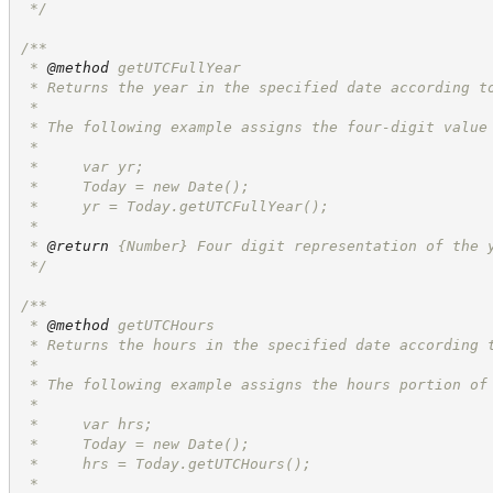
*/
/**
 * 
@method
 getUTCFullYear
 * Returns the year in the specified date according t
 *
 * The following example assigns the four-digit value
 *
 *     var yr;
 *     Today = new Date();
 *     yr = Today.getUTCFullYear();
 *
 * 
@return
{Number}
Four digit representation of the 
*/
/**
 * 
@method
 getUTCHours
 * Returns the hours in the specified date according 
 *
 * The following example assigns the hours portion of
 *
 *     var hrs;
 *     Today = new Date();
 *     hrs = Today.getUTCHours();
 *