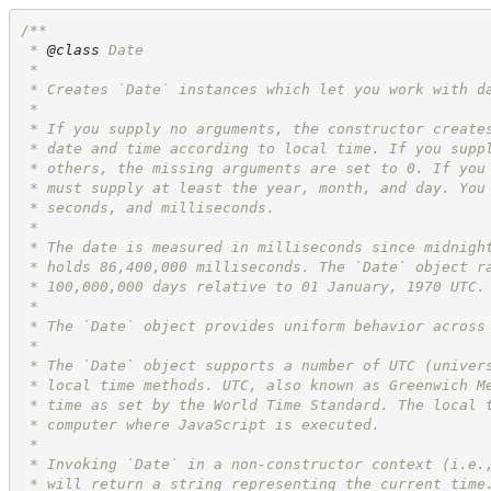
/**
 * 
@class
 Date
 *
 * Creates `Date` instances which let you work with d
 *
 * If you supply no arguments, the constructor create
 * date and time according to local time. If you supp
 * others, the missing arguments are set to 0. If you
 * must supply at least the year, month, and day. You
 * seconds, and milliseconds.
 *
 * The date is measured in milliseconds since midnigh
 * holds 86,400,000 milliseconds. The `Date` object r
 * 100,000,000 days relative to 01 January, 1970 UTC.
 *
 * The `Date` object provides uniform behavior across
 *
 * The `Date` object supports a number of UTC (univer
 * local time methods. UTC, also known as Greenwich M
 * time as set by the World Time Standard. The local 
 * computer where JavaScript is executed.
 *
 * Invoking `Date` in a non-constructor context (i.e.
 * will return a string representing the current time