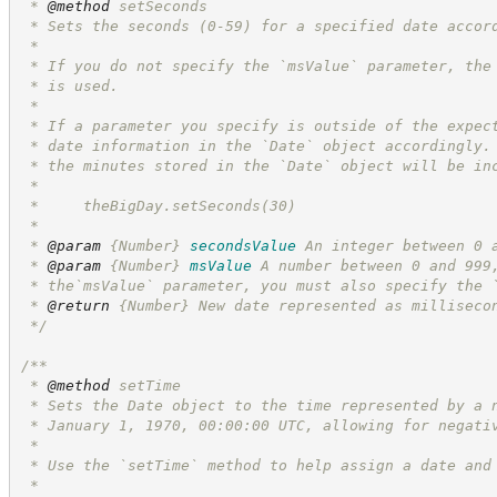
 * 
@method
 setSeconds
 * Sets the seconds (0-59) for a specified date accor
 *
 * If you do not specify the `msValue` parameter, the
 * is used.
 *
 * If a parameter you specify is outside of the expec
 * date information in the `Date` object accordingly.
 * the minutes stored in the `Date` object will be in
 *
 *     theBigDay.setSeconds(30)
 *
 * 
@param
{Number}
secondsValue
An integer between 0 
 * 
@param
{Number}
msValue
A number between 0 and 999
 * the`msValue` parameter, you must also specify the 
 * 
@return
{Number}
New date represented as milliseco
*/
/**
 * 
@method
 setTime
 * Sets the Date object to the time represented by a 
 * January 1, 1970, 00:00:00 UTC, allowing for negati
 *
 * Use the `setTime` method to help assign a date and
 *