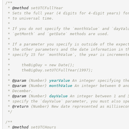
/**
 * 
@method
 setUTCFullYear
 * Sets the full year (4 digits for 4-digit years) fo
 * to universal time.
 *
 * If you do not specify the `monthValue` and `dayVal
 * `getMonth` and `getDate` methods are used.
 *
 * If a parameter you specify is outside of the expec
 * the other parameters and the date information in t
 * specify 15 for `monthValue`, the year is increment
 *
 *     theBigDay = new Date();
 *     theBigDay.setUTCFullYear(1997);
 *
 * 
@param
{Number}
yearValue
An integer specifying th
 * 
@param
{Number}
monthValue
An integer between 0 an
 * December.
 * 
@param
{Number}
dayValue
An integer between 1 and 
 * specify the `dayValue` parameter, you must also sp
 * 
@return
{Number}
New date represented as milliseco
*/
/**
 * 
@method
 setUTCHours