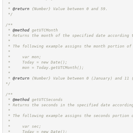
 *
 * 
@return
{Number}
Value between 0 and 59.
*/
/**
 * 
@method
 getUTCMonth
 * Returns the month of the specified date according 
 *
 * The following example assigns the month portion of
 *
 *     var mon;
 *     Today = new Date();
 *     mon = Today.getUTCMonth();
 *
 * 
@return
{Number}
Value between 0 (January) and 11 
*/
/**
 * 
@method
 getUTCSeconds
 * Returns the seconds in the specified date accordin
 *
 * The following example assigns the seconds portion 
 *
 *     var sec;
 *     Today = new Date();