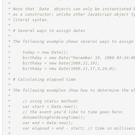
 *
 * Note that `Date` objects can only be instantiated 
 * as a constructor; unlike other JavaScript object t
 * literal syntax.
 *
 * # Several ways to assign dates
 *
 * The following example shows several ways to assign
 *
 *     today = new Date();
 *     birthday = new Date("December 19, 1989 03:24:0
 *     birthday = new Date(1989,11,19);
 *     birthday = new Date(1989,11,17,3,24,0);
 *
 * # Calculating elapsed time
 *
 * The following examples show how to determine the e
 *
 *     // using static methods
 *     var start = Date.now();
 *     // the event you'd like to time goes here:
 *     doSomethingForALongTime();
 *     var end = Date.now();
 *     var elapsed = end - start; // time in millisec
 *