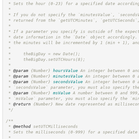
 * Sets the hour (0-23) for a specified date accordin
 *
 * If you do not specify the `minutesValue`, `seconds
 * returned from the `getUTCMinutes`, `getUTCSeconds`
 *
 * If a parameter you specify is outside of the expec
 * date information in the `Date` object accordingly.
 * the minutes will be incremented by 1 (min + 1), an
 *
 *     theBigDay = new Date();
 *     theBigDay.setUTCHours(8);
 *
 * 
@param
{Number}
hoursValue
An integer between 0 an
 * 
@param
{Number}
minutesValue
An integer between 0 
 * 
@param
{Number}
secondsValue
An integer between 0 
 * `secondsValue` parameter, you must also specify th
 * 
@param
{Number}
msValue
A number between 0 and 999
 * `msValue` parameter, you must also specify the `mi
 * 
@return
{Number}
New date represented as milliseco
*/
/**
 * 
@method
 setUTCMilliseconds
 * Sets the milliseconds (0-999) for a specified date
 *