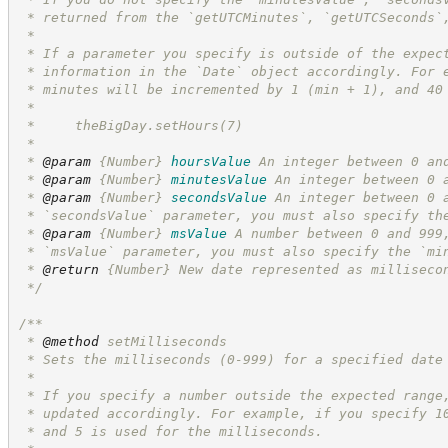
 * returned from the `getUTCMinutes`, `getUTCSeconds`
 *
 * If a parameter you specify is outside of the expec
 * information in the `Date` object accordingly. For 
 * minutes will be incremented by 1 (min + 1), and 40
 *
 *     theBigDay.setHours(7)
 *
 * 
@param
{Number}
hoursValue
An integer between 0 an
 * 
@param
{Number}
minutesValue
An integer between 0 
 * 
@param
{Number}
secondsValue
An integer between 0 
 * `secondsValue` parameter, you must also specify th
 * 
@param
{Number}
msValue
A number between 0 and 999
 * `msValue` parameter, you must also specify the `mi
 * 
@return
{Number}
New date represented as milliseco
*/
/**
 * 
@method
 setMilliseconds
 * Sets the milliseconds (0-999) for a specified date
 *
 * If you specify a number outside the expected range
 * updated accordingly. For example, if you specify 1
 * and 5 is used for the milliseconds.