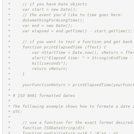
 *     // if you have Date objects
 *     var start = new Date();
 *     // the event you'd like to time goes here:
 *     doSomethingForALongTime();
 *     var end = new Date();
 *     var elapsed = end.getTime() - start.getTime();
 *
 *     // if you want to test a function and get back
 *     function printElapsedTime (fTest) {
 *         var nStartTime = Date.now(), vReturn = fTe
 *         alert("Elapsed time: " + String(nEndTime -
 *         milliseconds");
 *         return vReturn;
 *     }
 *
 *     yourFunctionReturn = printElapsedTime(yourFunc
 *
 * # ISO 8601 formatted dates
 *
 * The following example shows how to formate a date 
 * UTC:
 *
 *     // use a function for the exact format desired
 *     function ISODateString(d){
 *     function pad(n){return n<10 ? '0'+n : n}