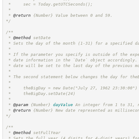
 *     sec = Today.getUTCSeconds();
 *
 * 
@return
{Number}
Value between 0 and 59.
*/
/**
 * 
@method
 setDate
 * Sets the day of the month (1-31) for a specified d
 *
 * If the parameter you specify is outside of the exp
 * date information in the `Date` object accordingly.
 * date will be set to the last day of the previous m
 *
 * The second statement below changes the day for the
 *
 *     theBigDay = new Date("July 27, 1962 23:30:00")
 *     theBigDay.setDate(24)
 *
 * 
@param
{Number}
dayValue
An integer from 1 to 31, 
 * 
@return
{Number}
New date represented as milliseco
*/
/**
 * 
@method
 setFullYear
 * Sets the full year (4 digits for 4-digit years) fo