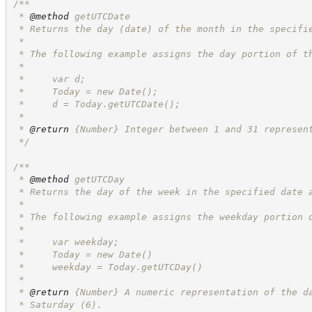
/**
 * 
@method
 getUTCDate
 * Returns the day (date) of the month in the specifi
 *
 * The following example assigns the day portion of t
 *
 *     var d;
 *     Today = new Date();
 *     d = Today.getUTCDate();
 *
 * 
@return
{Number}
Integer between 1 and 31 represen
*/
/**
 * 
@method
 getUTCDay
 * Returns the day of the week in the specified date 
 *
 * The following example assigns the weekday portion 
 *
 *     var weekday;
 *     Today = new Date()
 *     weekday = Today.getUTCDay()
 *
 * 
@return
{Number}
A numeric representation of the d
 * Saturday (6).