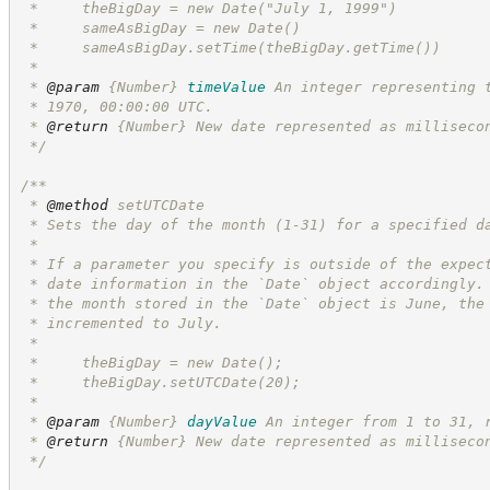
 *     theBigDay = new Date("July 1, 1999")
 *     sameAsBigDay = new Date()
 *     sameAsBigDay.setTime(theBigDay.getTime())
 *
 * 
@param
{Number}
timeValue
An integer representing 
 * 1970, 00:00:00 UTC.
 * 
@return
{Number}
New date represented as milliseco
*/
/**
 * 
@method
 setUTCDate
 * Sets the day of the month (1-31) for a specified d
 *
 * If a parameter you specify is outside of the expec
 * date information in the `Date` object accordingly.
 * the month stored in the `Date` object is June, the
 * incremented to July.
 *
 *     theBigDay = new Date();
 *     theBigDay.setUTCDate(20);
 *
 * 
@param
{Number}
dayValue
An integer from 1 to 31, 
 * 
@return
{Number}
New date represented as milliseco
*/