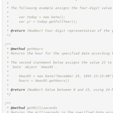
 *
 * The following example assigns the four-digit value
 *
 *     var today = new Date();
 *     var yr = today.getFullYear();
 *
 * 
@return
{Number}
Four digit representation of the 
*/
/**
 * 
@method
 getHours
 * Returns the hour for the specified date according 
 *
 * The second statement below assigns the value 23 to
 * `Date` object `Xmas95`.
 *
 *     Xmas95 = new Date("December 25, 1995 23:15:00"
 *     hours = Xmas95.getHours()
 *
 * 
@return
{Number}
Value between 0 and 23, using 24-
*/
/**
 * 
@method
 getMilliseconds
 * Returns the milliseconds in the specified date acc