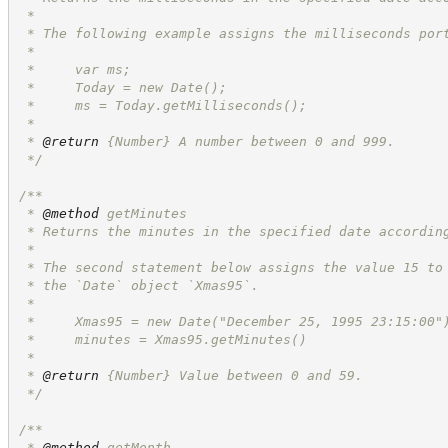
 *
 * The following example assigns the milliseconds por
 *
 *     var ms;
 *     Today = new Date();
 *     ms = Today.getMilliseconds();
 *
 * 
@return
{Number}
A number between 0 and 999.
*/
/**
 * 
@method
 getMinutes
 * Returns the minutes in the specified date accordin
 *
 * The second statement below assigns the value 15 to
 * the `Date` object `Xmas95`.
 *
 *     Xmas95 = new Date("December 25, 1995 23:15:00"
 *     minutes = Xmas95.getMinutes()
 *
 * 
@return
{Number}
Value between 0 and 59.
*/
/**
 * 
@method
 getMonth