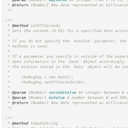
 * 
@return
{Number}
New date represented as milliseco
*/
/**
 * 
@method
 setUTCSeconds
 * Sets the seconds (0-59) for a specified date accor
 *
 * If you do not specify the `msValue` parameter, the
 * methods is used.
 *
 * If a parameter you specify is outside of the expec
 * date information in the `Date` object accordingly.
 * the minutes stored in the `Date` object will be in
 *
 *     theBigDay = new Date();
 *     theBigDay.setUTCSeconds(20);
 *
 * 
@param
{Number}
secondsValue
An integer between 0 
 * 
@param
{Number}
msValue
A number between 0 and 999
 * 
@return
{Number}
New date represented as milliseco
*/
/**
 * 
@method
 toDateString