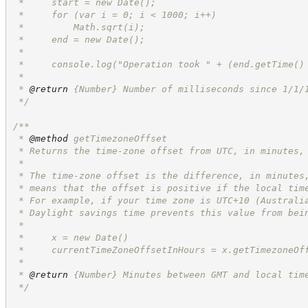
 *     start = new Date();
 *     for (var i = 0; i < 1000; i++)
 *         Math.sqrt(i);
 *     end = new Date();
 *
 *     console.log("Operation took " + (end.getTime()
 *
 * 
@return
{Number}
Number of milliseconds since 1/1/
*/
/**
 * 
@method
 getTimezoneOffset
 * Returns the time-zone offset from UTC, in minutes,
 *
 * The time-zone offset is the difference, in minutes
 * means that the offset is positive if the local tim
 * For example, if your time zone is UTC+10 (Australi
 * Daylight savings time prevents this value from bei
 *
 *     x = new Date()
 *     currentTimeZoneOffsetInHours = x.getTimezoneOf
 *
 * 
@return
{Number}
Minutes between GMT and local tim
*/