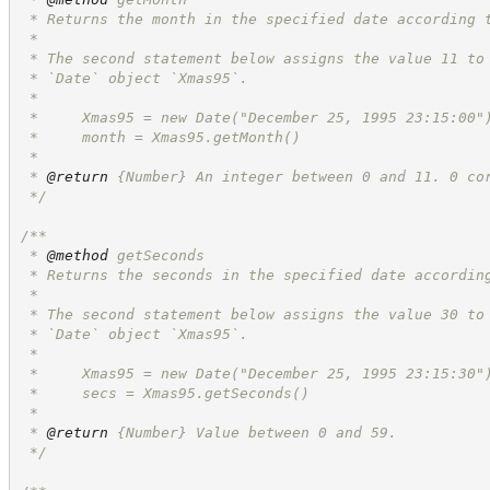
 * Returns the month in the specified date according 
 *
 * The second statement below assigns the value 11 to
 * `Date` object `Xmas95`.
 *
 *     Xmas95 = new Date("December 25, 1995 23:15:00"
 *     month = Xmas95.getMonth()
 *
 * 
@return
{Number}
An integer between 0 and 11. 0 co
*/
/**
 * 
@method
 getSeconds
 * Returns the seconds in the specified date accordin
 *
 * The second statement below assigns the value 30 to
 * `Date` object `Xmas95`.
 *
 *     Xmas95 = new Date("December 25, 1995 23:15:30"
 *     secs = Xmas95.getSeconds()
 *
 * 
@return
{Number}
Value between 0 and 59.
*/