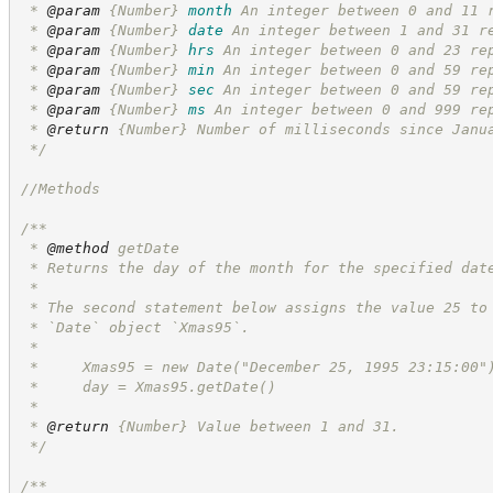
 * 
@param
{Number}
month
An integer between 0 and 11 
 * 
@param
{Number}
date
An integer between 1 and 31 r
 * 
@param
{Number}
hrs
An integer between 0 and 23 re
 * 
@param
{Number}
min
An integer between 0 and 59 re
 * 
@param
{Number}
sec
An integer between 0 and 59 re
 * 
@param
{Number}
ms
An integer between 0 and 999 re
 * 
@return
{Number}
Number of milliseconds since Janu
*/
//
Methods
/**
 * 
@method
 getDate
 * Returns the day of the month for the specified dat
 *
 * The second statement below assigns the value 25 to
 * `Date` object `Xmas95`.
 *
 *     Xmas95 = new Date("December 25, 1995 23:15:00"
 *     day = Xmas95.getDate()
 *
 * 
@return
{Number}
Value between 1 and 31.
*/
/**