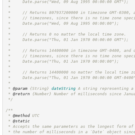
 *     Date.parse("Wed, 09 Aug 1995 00:00:00 GMT");
 *
 *     // Returns 807937200000 in timezone GMT-0300, 
 *     // timezones, since there is no time zone spec
 *     Date.parse("Wed, 09 Aug 1995 00:00:00");
 *
 *     // Returns 0 no matter the local time zone.
 *     Date.parse("Thu, 01 Jan 1970 00:00:00 GMT");
 *
 *     // Returns 14400000 in timezone GMT-0400, and 
 *     // timezones, since there is no time zone spec
 *     Date.parse("Thu, 01 Jan 1970 00:00:00");
 *
 *     // Returns 14400000 no matter the local time z
 *     Date.parse("Thu, 01 Jan 1970 00:00:00 GMT-0400
 *
 * 
@param
{String}
dateString
A string representing a
 * 
@return
{Number}
Number of milliseconds since Janu
*/
/**
 * 
@method
 UTC
 * 
@static
 * Accepts the same parameters as the longest form of
 * the number of milliseconds in a `Date` object sinc