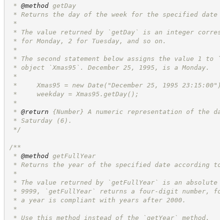
 * 
@method
 getDay
 * Returns the day of the week for the specified date
 *
 * The value returned by `getDay` is an integer corre
 * for Monday, 2 for Tuesday, and so on.
 *
 * The second statement below assigns the value 1 to 
 * object `Xmas95`. December 25, 1995, is a Monday.
 *
 *     Xmas95 = new Date("December 25, 1995 23:15:00"
 *     weekday = Xmas95.getDay();
 *
 * 
@return
{Number}
A numeric representation of the d
 * Saturday (6).
*/
/**
 * 
@method
 getFullYear
 * Returns the year of the specified date according t
 *
 * The value returned by `getFullYear` is an absolute
 * 9999, `getFullYear` returns a four-digit number, f
 * a year is compliant with years after 2000.
 *
 * Use this method instead of the `getYear` method.