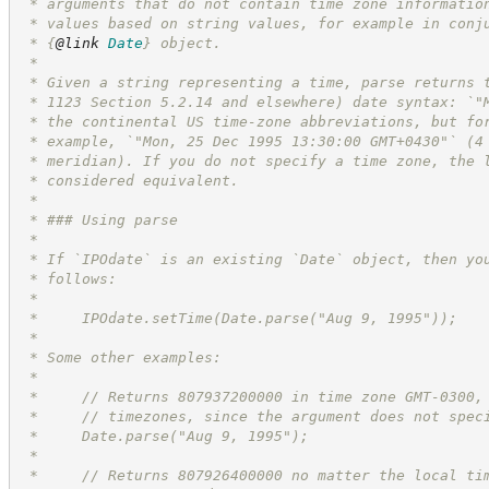
 * arguments that do not contain time zone informatio
 * values based on string values, for example in conj
 * 
{
@link
Date
}
 object.
 *
 * Given a string representing a time, parse returns 
 * 1123 Section 5.2.14 and elsewhere) date syntax: `"
 * the continental US time-zone abbreviations, but fo
 * example, `"Mon, 25 Dec 1995 13:30:00 GMT+0430"` (4
 * meridian). If you do not specify a time zone, the 
 * considered equivalent.
 *
 * ### Using parse
 *
 * If `IPOdate` is an existing `Date` object, then yo
 * follows:
 *
 *     IPOdate.setTime(Date.parse("Aug 9, 1995"));
 *
 * Some other examples:
 *
 *     // Returns 807937200000 in time zone GMT-0300,
 *     // timezones, since the argument does not spec
 *     Date.parse("Aug 9, 1995");
 *
 *     // Returns 807926400000 no matter the local ti