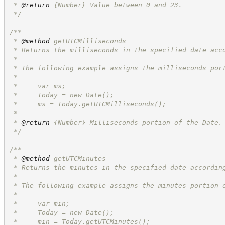
 * 
@return
{Number}
Value between 0 and 23.
*/
/**
 * 
@method
 getUTCMilliseconds
 * Returns the milliseconds in the specified date acc
 *
 * The following example assigns the milliseconds por
 *
 *     var ms;
 *     Today = new Date();
 *     ms = Today.getUTCMilliseconds();
 *
 * 
@return
{Number}
Milliseconds portion of the Date.
*/
/**
 * 
@method
 getUTCMinutes
 * Returns the minutes in the specified date accordin
 *
 * The following example assigns the minutes portion 
 *
 *     var min;
 *     Today = new Date();
 *     min = Today.getUTCMinutes();