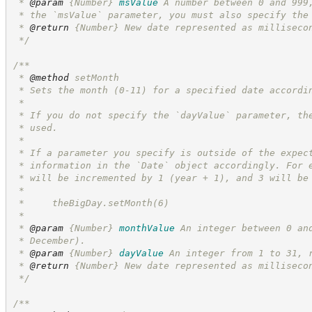
 * 
@param
{Number}
msValue
A number between 0 and 999
 * the `msValue` parameter, you must also specify the
 * 
@return
{Number}
New date represented as milliseco
*/
/**
 * 
@method
 setMonth
 * Sets the month (0-11) for a specified date accordi
 *
 * If you do not specify the `dayValue` parameter, th
 * used.
 *
 * If a parameter you specify is outside of the expec
 * information in the `Date` object accordingly. For 
 * will be incremented by 1 (year + 1), and 3 will be
 *
 *     theBigDay.setMonth(6)
 *
 * 
@param
{Number}
monthValue
An integer between 0 an
 * December).
 * 
@param
{Number}
dayValue
An integer from 1 to 31, 
 * 
@return
{Number}
New date represented as milliseco
*/
/**