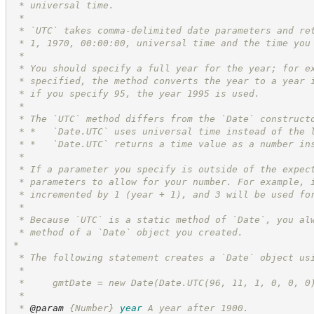
 * universal time.
 *
 * `UTC` takes comma-delimited date parameters and re
 * 1, 1970, 00:00:00, universal time and the time you
 *
 * You should specify a full year for the year; for e
 * specified, the method converts the year to a year 
 * if you specify 95, the year 1995 is used.
 *
 * The `UTC` method differs from the `Date` construct
 * *   `Date.UTC` uses universal time instead of the 
 * *   `Date.UTC` returns a time value as a number in
 *
 * If a parameter you specify is outside of the expec
 * parameters to allow for your number. For example, 
 * incremented by 1 (year + 1), and 3 will be used fo
 *
 * Because `UTC` is a static method of `Date`, you al
 * method of a `Date` object you created.
*
 * The following statement creates a `Date` object us
 *
 *     gmtDate = new Date(Date.UTC(96, 11, 1, 0, 0, 0
 *
 * 
@param
{Number}
year
A year after 1900.