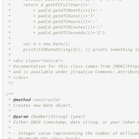
 *     return d.getUTCFullYear()+'-'
 *         + pad(d.getUTCMonth()+1)+'-'
 *         + pad(d.getUTCDate())+'T'
 *         + pad(d.getUTCHours())+':'
 *         + pad(d.getUTCMinutes())+':'
 *         + pad(d.getUTCSeconds())+'Z'}
 *
 *     var d = new Date();
 *     print(ISODateString(d)); // prints something l
 *
 * <div class="notice">
 * Documentation for this class comes from [MDN](
http
 * and is available under [Creative Commons: Attribut
 * </div>
*/
/**
 * 
@method
 constructor
 * Creates new Date object.
 *
 * 
@param
 {Number/String} [year]
 * Either UNIX timestamp, date string, or year (when 
 *
 * - Integer value representing the number of millise
 *   00:00:00 UTC (Unix Epoch).