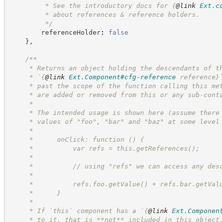
         * See the introductory docs for 
{
@link
Ext.c
         * about references & reference holders.
*/
        referenceHolder
:
false
}
,
/**
     * Returns an object holding the descendants of t
     * `
{
@link
Ext.Component#cfg-reference
 reference}
     * past the scope of the function calling this me
     * are added or removed from this or any sub-cont
     *
     * The intended usage is shown here (assume there
     * values of "foo", "bar" and "baz" at some level
     *
     *      onClick: function () {
     *          var refs = this.getReferences();
     *
     *          // using "refs" we can access any des
     *
     *          refs.foo.getValue() + refs.bar.getVal
     *      }
     *
     * If `this` component has a `
{
@link
Ext.Componen
     * to it, that is **not** included in this object