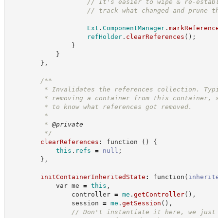
//
 It's easier to wipe & re-estab
//
 track what changed and prune t
Ext
.
ComponentManager
.
markReferenc
refHolder
.
clearReferences
(
)
;
}
}
}
,
/**
         * Invalidates the references collection. Typ
         * removing a container from this container, 
         * to know what references got removed.
         *
         * 
@private
*/
clearReferences
:
function
(
)
{
this
.
refs
=
null
;
}
,
initContainerInheritedState
:
function
(
inherit
var
 me 
=
this
,
                controller 
=
me
.
getController
(
)
,
                session 
=
me
.
getSession
(
)
,
//
 Don't instantiate it here, we just