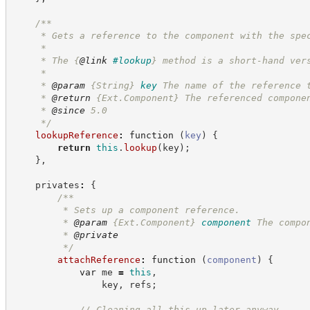
/**
     * Gets a reference to the component with the spe
     *
     * The 
{
@link
#lookup
}
 method is a short-hand ver
     *
     * 
@param
{String}
key
The name of the reference 
     * 
@return
{Ext.Component}
The referenced compone
     * 
@since
 5.0
*/
lookupReference
:
function
(
key
)
{
return
this
.
lookup
(
key
)
;
}
,
    privates
:
{
/**
         * Sets up a component reference.
         * 
@param
{Ext.Component}
component
The compo
         * 
@private
*/
attachReference
:
function
(
component
)
{
var
 me 
=
this
,
                key
,
 refs
;
//
 Cleaning all this up later anyway