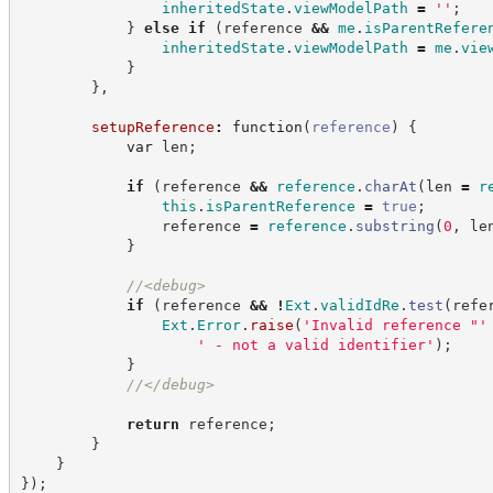
inheritedState
.
viewModelPath
=
'
'
;
}
else
if
(
reference 
&&
me
.
isParentRefere
inheritedState
.
viewModelPath
=
me
.
vie
}
}
,
setupReference
:
function
(
reference
)
{
var
 len
;
if
(
reference 
&&
reference
.
charAt
(
len 
=
r
this
.
isParentReference
=
true
;
                reference 
=
reference
.
substring
(
0
,
 le
}
//
<debug>
if
(
reference 
&&
!
Ext
.
validIdRe
.
test
(
refe
Ext
.
Error
.
raise
(
'
Invalid reference "
'
'
 - not a valid identifier
'
)
;
}
//
</debug>
return
 reference
;
}
}
}
)
;