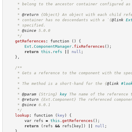
     * belong to the ancestor container configured as
     *
     * 
@return
{Object}
An object with each child ref
     * container has no descendants with a `
{
@link
Ex
     * specified.
     * 
@since
 5.0.0
*/
getReferences
:
function
(
)
{
Ext
.
ComponentManager
.
fixReferences
(
)
;
return
this
.
refs
||
null
;
}
,
/**
     * Gets a reference to the component with the spe
     *
     * The method is a short-hand for the 
{
@link
#loo
     *
     * 
@param
{String}
key
The name of the reference 
     * 
@return
{Ext.Component}
The referenced compone
     * 
@since
 6.0.1
*/
lookup
:
function
(
key
)
{
var
 refs 
=
this
.
getReferences
(
)
;
return
(
refs 
&&
 refs
[
key
]
)
||
null
;
}
,