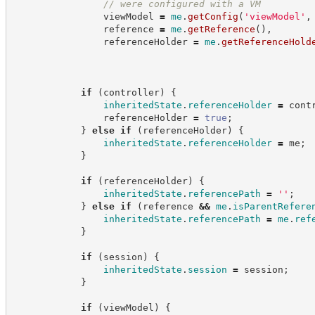
//
 were configured with a VM
                viewModel 
=
me
.
getConfig
(
'
viewModel
'
,
                reference 
=
me
.
getReference
(
)
,
                referenceHolder 
=
me
.
getReferenceHold
if
(
controller
)
{
inheritedState
.
referenceHolder
=
 cont
                referenceHolder 
=
true
;
}
else
if
(
referenceHolder
)
{
inheritedState
.
referenceHolder
=
 me
;
}
if
(
referenceHolder
)
{
inheritedState
.
referencePath
=
'
'
;
}
else
if
(
reference 
&&
me
.
isParentRefere
inheritedState
.
referencePath
=
me
.
ref
}
if
(
session
)
{
inheritedState
.
session
=
 session
;
}
if
(
viewModel
)
{