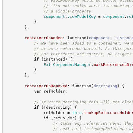
//
 viewModelKey would be better place
//
 it's not really worth introducing 
//
 a single property.
component
.
viewModelKey
=
component
.
re
}
}
,
containerOnAdded
:
function
(
component
,
instanc
//
 We have been added to a container, we 
//
 or be a reference ourself. At this poi
//
 our references are correct, so trigger
if
(
instanced
)
{
Ext
.
ComponentManager
.
markReferencesDi
}
}
,
containerOnRemoved
:
function
(
destroying
)
{
var
 refHolder
;
//
 If we're destroying this will get clea
if
(
!
destroying
)
{
                refHolder 
=
this
.
lookupReferenceHolde
if
(
refHolder
)
{
//
 Clear any references here, the
//
 next call to lookupReference a