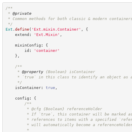
/**
 * 
@private
 * Common methods for both classic & modern container
*/
Ext
.
define
(
'
Ext.mixin.Container
'
,
{
    extend
:
'
Ext.Mixin
'
,
    mixinConfig
:
{
        id
:
'
container
'
}
,
/**
     * 
@property
{Boolean}
isContainer
     * `true` in this class to identify an object as 
*/
    isContainer
:
true
,
    config
:
{
/**
         * @cfg 
{Boolean}
referenceHolder
         * If `true`, this container will be marked a
         * references to items with a specified `refe
         * will automatically become a referenceHolde
         *