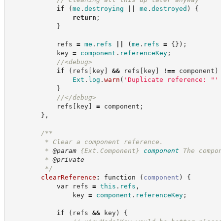
if
(
me
.
destroying
||
me
.
destroyed
)
{
return
;
}
            refs 
=
me
.
refs
||
(
me
.
refs
=
{
}
)
;
            key 
=
component
.
referenceKey
;
//
<debug>
if
(
refs
[
key
]
&&
 refs
[
key
]
!==
 component
)
Ext
.
log
.
warn
(
'
Duplicate reference: "
'
}
//
</debug>
            refs
[
key
]
=
 component
;
}
,
/**
         * Clear a component reference.
         * 
@param
{Ext.Component}
component
The compo
         * 
@private
*/
clearReference
:
function
(
component
)
{
var
 refs 
=
this
.
refs
,
                key 
=
component
.
referenceKey
;
if
(
refs 
&&
 key
)
{