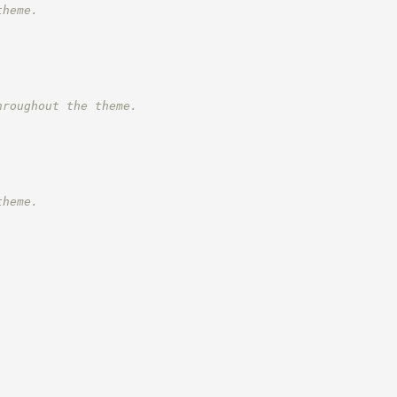
theme.
hroughout the theme.
theme.