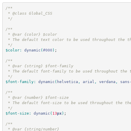
/*
*
 * @class Global_CSS
*/
/*
*
 * @var {color} $color
 * The default text color to be used throughout the t
*/
$color
:
dynamic
(
#
000
)
;
/*
*
 * @var {string} $font-family
 * The default font-family to be used throughout the 
*/
$font-family
:
dynamic
(
helvetica
,
arial
,
verdana
,
sans
/*
*
 * @var {number} $font-size
 * The default font-size to be used throughout the th
*/
$font-size
:
dynamic
(
13
px
)
;
/*
*
 * @var {string/number}