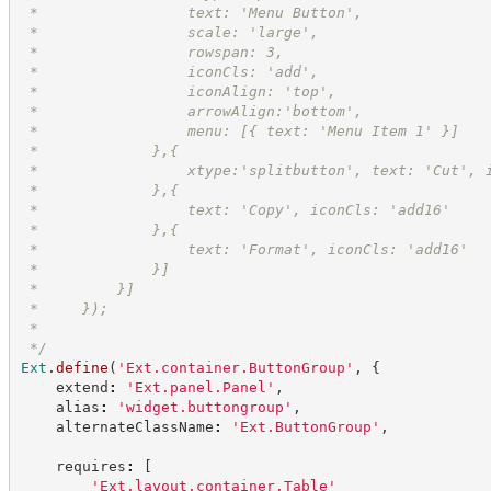
 *                 text: 'Menu Button',
 *                 scale: 'large',
 *                 rowspan: 3,
 *                 iconCls: 'add',
 *                 iconAlign: 'top',
 *                 arrowAlign:'bottom',
 *                 menu: [{ text: 'Menu Item 1' }]
 *             },{
 *                 xtype:'splitbutton', text: 'Cut', 
 *             },{
 *                 text: 'Copy', iconCls: 'add16'
 *             },{
 *                 text: 'Format', iconCls: 'add16'
 *             }]
 *         }]
 *     });
 *
*/
Ext
.
define
(
'
Ext.container.ButtonGroup
'
,
{
    extend
:
'
Ext.panel.Panel
'
,
    alias
:
'
widget.buttongroup
'
,
    alternateClassName
:
'
Ext.ButtonGroup
'
,
    requires
:
[
'
Ext.layout.container.Table
'