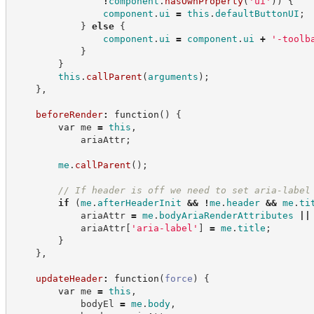
!
component
.
hasOwnProperty
(
'
ui
'
)
)
{
component
.
ui
=
this
.
defaultButtonUI
;
}
else
{
component
.
ui
=
component
.
ui
+
'
-toolb
}
}
this
.
callParent
(
arguments
)
;
}
,
beforeRender
:
function
(
)
{
var
 me 
=
this
,
            ariaAttr
;
me
.
callParent
(
)
;
//
 If header is off we need to set aria-label
if
(
me
.
afterHeaderInit
&&
!
me
.
header
&&
me
.
ti
            ariaAttr 
=
me
.
bodyAriaRenderAttributes
||
            ariaAttr
[
'
aria-label
'
]
=
me
.
title
;
}
}
,
updateHeader
:
function
(
force
)
{
var
 me 
=
this
,
            bodyEl 
=
me
.
body
,