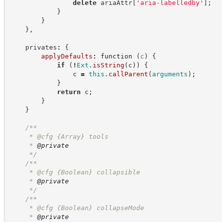
delete
 ariaAttr
[
'
aria-labelledby
'
]
;
}
}
}
,
    privates
:
{
applyDefaults
:
function
(
c
)
{
if
(
!
Ext
.
isString
(
c
)
)
{
                c 
=
this
.
callParent
(
arguments
)
;
}
return
 c
;
}
}
/**
     * @cfg 
{Array}
tools
     * 
@private
*/
/**
     * @cfg 
{Boolean}
collapsible
     * 
@private
*/
/**
     * @cfg 
{Boolean}
collapseMode
     * 
@private