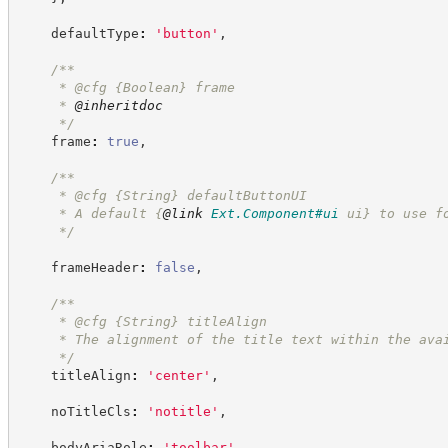
    defaultType
:
'
button
'
,
/**
     * @cfg 
{Boolean}
frame
     * 
@inheritdoc
*/
    frame
:
true
,
/**
     * @cfg 
{String}
defaultButtonUI
     * A default 
{
@link
Ext.Component#ui
 ui}
 to use f
*/
    frameHeader
:
false
,
/**
     * @cfg 
{String}
titleAlign
     * The alignment of the title text within the ava
*/
    titleAlign
:
'
center
'
,
    noTitleCls
:
'
notitle
'
,
    bodyAriaRole
:
'
toolbar
'
,