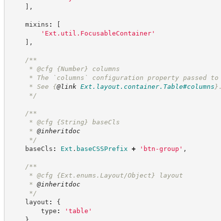
]
,
    mixins
:
[
'
Ext.util.FocusableContainer
'
]
,
/**
     * @cfg 
{Number}
columns
     * The `columns` configuration property passed to
     * See 
{
@link
Ext.layout.container.Table#columns
}
*/
/**
     * @cfg 
{String}
baseCls
     * 
@inheritdoc
*/
    baseCls
:
Ext
.
baseCSSPrefix
+
'
btn-group
'
,
/**
     * @cfg {Ext.enums.Layout/Object} layout
     * 
@inheritdoc
*/
    layout
:
{
        type
:
'
table
'
}
,