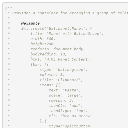
/**
 * Provides a container for arranging a group of rela
 *
 *     
@example
 *     Ext.create('Ext.panel.Panel', {
 *         title: 'Panel with ButtonGroup',
 *         width: 300,
 *         height:200,
 *         renderTo: document.body,
 *         bodyPadding: 10,
 *         html: 'HTML Panel Content',
 *         tbar: [{
 *             xtype: 'buttongroup',
 *             columns: 3,
 *             title: 'Clipboard',
 *             items: [{
 *                 text: 'Paste',
 *                 scale: 'large',
 *                 rowspan: 3,
 *                 iconCls: 'add',
 *                 iconAlign: 'top',
 *                 cls: 'btn-as-arrow'
 *             },{
 *                 xtype:'splitbutton',