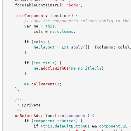
    focusableContainerEl
:
'
body
'
,
initComponent
:
function
(
)
{
//
 Copy the component's columns config to the
var
 me 
=
this
,
            cols 
=
me
.
columns
;
if
(
cols
)
{
me
.
layout
=
Ext
.
apply
(
{
}
,
{
columns
:
 cols
}
}
if
(
!
me
.
title
)
{
me
.
addClsWithUI
(
me
.
noTitleCls
)
;
}
me
.
callParent
(
)
;
}
,
/**
     * 
@private
*/
onBeforeAdd
:
function
(
component
)
{
if
(
component
.
isButton
)
{
if
(
this
.
defaultButtonUI
&&
component
.
ui