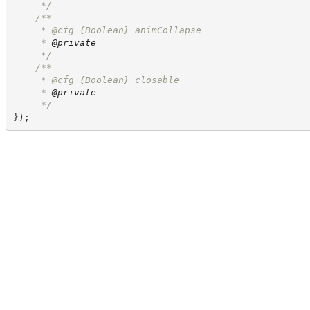
*/
/**
     * @cfg 
{Boolean}
animCollapse
     * 
@private
*/
/**
     * @cfg 
{Boolean}
closable
     * 
@private
*/
}
)
;