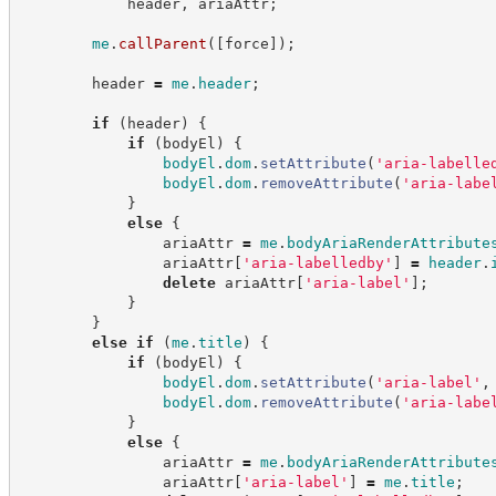
            header
,
 ariaAttr
;
me
.
callParent
(
[
force
]
)
;
        header 
=
me
.
header
;
if
(
header
)
{
if
(
bodyEl
)
{
bodyEl
.
dom
.
setAttribute
(
'
aria-labelle
bodyEl
.
dom
.
removeAttribute
(
'
aria-labe
}
else
{
                ariaAttr 
=
me
.
bodyAriaRenderAttribute
                ariaAttr
[
'
aria-labelledby
'
]
=
header
.
delete
 ariaAttr
[
'
aria-label
'
]
;
}
}
else
if
(
me
.
title
)
{
if
(
bodyEl
)
{
bodyEl
.
dom
.
setAttribute
(
'
aria-label
'
,
bodyEl
.
dom
.
removeAttribute
(
'
aria-labe
}
else
{
                ariaAttr 
=
me
.
bodyAriaRenderAttribute
                ariaAttr
[
'
aria-label
'
]
=
me
.
title
;