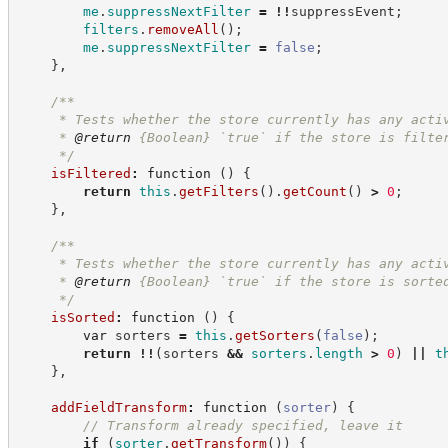
me
.
suppressNextFilter
=
!!
suppressEvent
;
filters
.
removeAll
(
)
;
me
.
suppressNextFilter
=
false
;
}
,
/**
     * Tests whether the store currently has any acti
     * 
@return
{Boolean}
`true` if the store is filte
*/
isFiltered
:
function
(
)
{
return
this
.
getFilters
(
)
.
getCount
(
)
>
0
;
}
,
/**
     * Tests whether the store currently has any acti
     * 
@return
{Boolean}
`true` if the store is sorte
*/
isSorted
:
function
(
)
{
var
 sorters 
=
this
.
getSorters
(
false
)
;
return
!!
(
sorters 
&&
sorters
.
length
>
0
)
||
t
}
,
addFieldTransform
:
function
(
sorter
)
{
//
 Transform already specified, leave it
if
(
sorter
.
getTransform
(
)
)
{