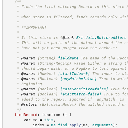
/**
     * Finds the first matching Record in this store 
     *
     * When store is filtered, finds records only wit
     *
     * **IMPORTANT
     *
     * If this store is 
{
@link
Ext.data.BufferedStore
     * This will be parts of the dataset around the c
     * have not yet been purged from the cache.**
     *
     * 
@param
{String}
fieldName
The name of the Reco
     * 
@param
 {String/RegExp} value Either a string t
     * should begin with, or a RegExp to test against
     * 
@param
{Number}
[startIndex=0]
The index to st
     * 
@param
{Boolean}
[anyMatch=false]
True to matc
     * beginning.
     * 
@param
{Boolean}
[caseSensitive=false]
True fo
     * 
@param
{Boolean}
[exactMatch=false]
True to fo
     * added to the regex). Ignored if `anyMatch` is 
     * 
@return
{Ext.data.Model}
The matched record or
*/
findRecord
:
function
(
)
{
var
 me 
=
this
,
            index 
=
me
.
find
.
apply
(
me
,
arguments
)
;