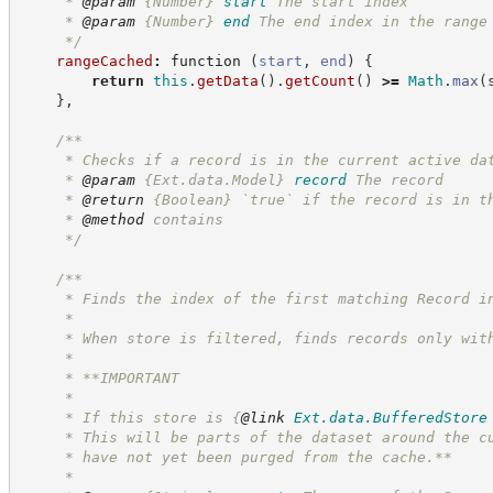
     * 
@param
{Number}
start
The start index
     * 
@param
{Number}
end
The end index in the range
*/
rangeCached
:
function
(
start
,
end
)
{
return
this
.
getData
(
)
.
getCount
(
)
>=
Math
.
max
(
}
,
/**
     * Checks if a record is in the current active da
     * 
@param
{Ext.data.Model}
record
The record
     * 
@return
{Boolean}
`true` if the record is in t
     * 
@method
 contains
*/
/**
     * Finds the index of the first matching Record i
     *
     * When store is filtered, finds records only wit
     *
     * **IMPORTANT
     *
     * If this store is 
{
@link
Ext.data.BufferedStore
     * This will be parts of the dataset around the c
     * have not yet been purged from the cache.**
     *