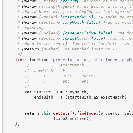
     * 
@param
{String}
property
The name of the Recor
     * 
@param
 {String/RegExp} value Either a string t
     * should begin with, or a RegExp to test against
     * 
@param
{Number}
[startIndex=0]
The index to st
     * 
@param
{Boolean}
[anyMatch=false]
True to matc
     * beginning.
     * 
@param
{Boolean}
[caseSensitive=false]
True fo
     * 
@param
{Boolean}
[exactMatch=false]
True to fo
     * added to the regex). Ignored if `anyMatch` is 
     * 
@return
{Number}
The matched index or -1
*/
find
:
function
(
property
,
value
,
startIndex
,
anyM
//
             exactMatch
//
  anyMatch    F       T
//
      F       ^abc    ^abc$
//
      T       abc     abc
//
var
 startsWith 
=
!
anyMatch
,
            endsWith 
=
!!
(
startsWith 
&&
 exactMatch
)
;
return
this
.
getData
(
)
.
findIndex
(
property
,
 val
!
caseSensitive
)
;
}
,