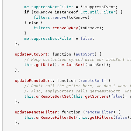
me
.
suppressNextFilter
=
!!
suppressEvent
;
if
(
toRemove 
instanceof
Ext
.
util
.
Filter
)
{
filters
.
remove
(
toRemove
)
;
}
else
{
filters
.
removeByKey
(
toRemove
)
;
}
me
.
suppressNextFilter
=
false
;
}
,
updateAutoSort
:
function
(
autoSort
)
{
//
 Keep collection synced with our autoSort s
this
.
getData
(
)
.
setAutoSort
(
autoSort
)
;
}
,
updateRemoteSort
:
function
(
remoteSort
)
{
//
 Don't call the getter here, we don't want 
//
 Also, applySorters calls getRemoteSort, wh
this
.
onRemoteSortSet
(
this
.
getSorters
(
false
)
,
 
}
,
updateRemoteFilter
:
function
(
remoteFilter
)
{
this
.
onRemoteFilterSet
(
this
.
getFilters
(
false
)
}
,