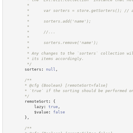
         *
         *      var sorters = store.getSorters(); // 
         *
         *      sorters.add('name');
         *
         *      //...
         *
         *      sorters.remove('name');
         *
         * Any changes to the `sorters` collection wi
         * its items accordingly.
*/
        sorters
:
null
,
/**
        * @cfg 
{Boolean}
[remoteSort=false]
        * `true` if the sorting should be performed o
*/
        remoteSort
:
{
            lazy
:
true
,
            $value
:
false
}
,
/**