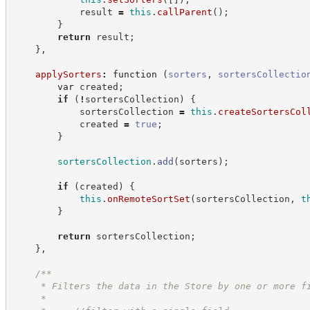
            result 
=
this
.
callParent
(
)
;
}
return
 result
;
}
,
applySorters
:
function
(
sorters
,
sortersCollectio
var
 created
;
if
(
!
sortersCollection
)
{
            sortersCollection 
=
this
.
createSortersCol
            created 
=
true
;
}
sortersCollection
.
add
(
sorters
)
;
if
(
created
)
{
this
.
onRemoteSortSet
(
sortersCollection
,
t
}
return
 sortersCollection
;
}
,
/**
     * Filters the data in the Store by one or more f
     *