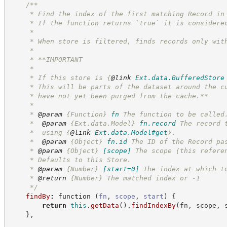
/**
     * Find the index of the first matching Record in
     * If the function returns `true` it is considere
     *
     * When store is filtered, finds records only wit
     *
     * **IMPORTANT
     *
     * If this store is 
{
@link
Ext.data.BufferedStore
     * This will be parts of the dataset around the c
     * have not yet been purged from the cache.**
     *
     * 
@param
{Function}
fn
The function to be called
     *  
@param
{Ext.data.Model}
fn.record
The record 
     *  using 
{
@link
Ext.data.Model#get
}
.
     *  
@param
{Object}
fn.id
The ID of the Record pa
     * 
@param
{Object}
[scope]
The scope (this refere
     * Defaults to this Store.
     * 
@param
{Number}
[start=0]
The index at which t
     * 
@return
{Number}
The matched index or -1
*/
findBy
:
function
(
fn
,
scope
,
start
)
{
return
this
.
getData
(
)
.
findIndexBy
(
fn
,
 scope
,
 
}
,