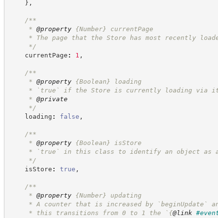
}
,
/**
     * 
@property
{Number}
currentPage
     * The page that the Store has most recently load
*/
    currentPage
:
1
,
/**
     * 
@property
{Boolean}
loading
     * `true` if the Store is currently loading via i
     * 
@private
*/
    loading
:
false
,
/**
     * 
@property
{Boolean}
isStore
     * `true` in this class to identify an object as 
*/
    isStore
:
true
,
/**
     * 
@property
{Number}
updating
     * A counter that is increased by `beginUpdate` a
     * this transitions from 0 to 1 the `
{
@link
#even