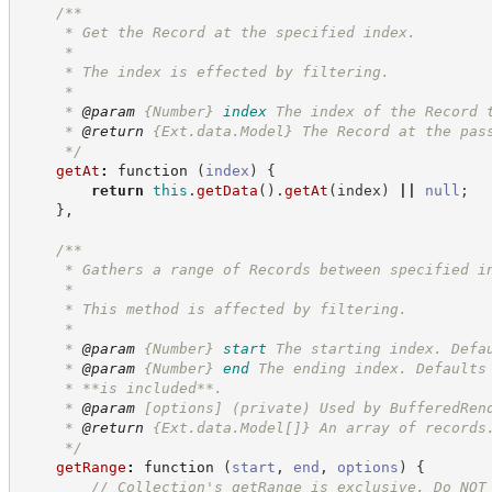
/**
     * Get the Record at the specified index.
     *
     * The index is effected by filtering.
     *
     * 
@param
{Number}
index
The index of the Record 
     * 
@return
{Ext.data.Model}
The Record at the pas
*/
getAt
:
function
(
index
)
{
return
this
.
getData
(
)
.
getAt
(
index
)
||
null
;
}
,
/**
     * Gathers a range of Records between specified i
     *
     * This method is affected by filtering.
     *
     * 
@param
{Number}
start
The starting index. Defa
     * 
@param
{Number}
end
The ending index. Defaults
     * **is included**.
     * 
@param
 [options] (private) Used by BufferedRen
     * 
@return
{Ext.data.Model[]}
An array of records
*/
getRange
:
function
(
start
,
end
,
options
)
{
//
 Collection's getRange is exclusive. Do NOT