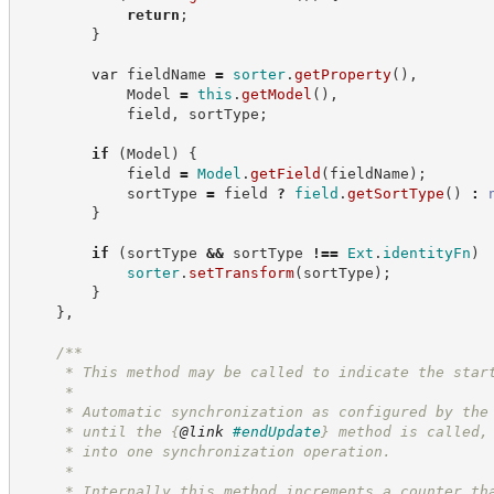
return
;
}
var
 fieldName 
=
sorter
.
getProperty
(
)
,
            Model 
=
this
.
getModel
(
)
,
            field
,
 sortType
;
if
(
Model
)
{
            field 
=
Model
.
getField
(
fieldName
)
;
            sortType 
=
 field 
?
field
.
getSortType
(
)
:
}
if
(
sortType 
&&
 sortType 
!==
Ext
.
identityFn
)
sorter
.
setTransform
(
sortType
)
;
}
}
,
/**
     * This method may be called to indicate the star
     *
     * Automatic synchronization as configured by the
     * until the 
{
@link
#endUpdate
}
 method is called,
     * into one synchronization operation.
     *
     * Internally this method increments a counter th