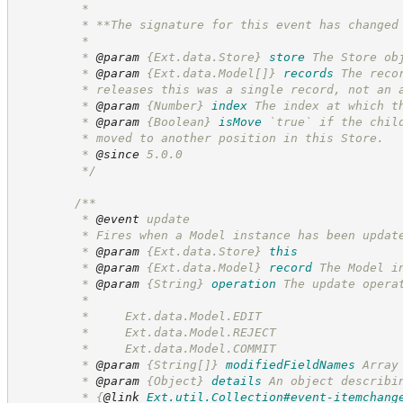
         *
         * **The signature for this event has changed
         *
         * 
@param
{Ext.data.Store}
store
The Store ob
         * 
@param
{Ext.data.Model[]}
records
The reco
         * releases this was a single record, not an 
         * 
@param
{Number}
index
The index at which t
         * 
@param
{Boolean}
isMove
`true` if the chil
         * moved to another position in this Store.
         * 
@since
 5.0.0
*/
/**
         * 
@event
 update
         * Fires when a Model instance has been updat
         * 
@param
{Ext.data.Store}
this
         * 
@param
{Ext.data.Model}
record
The Model i
         * 
@param
{String}
operation
The update opera
         *
         *     Ext.data.Model.EDIT
         *     Ext.data.Model.REJECT
         *     Ext.data.Model.COMMIT
         * 
@param
{String[]}
modifiedFieldNames
Array
         * 
@param
{Object}
details
An object describi
         * 
{
@link
Ext.util.Collection#event-itemchang