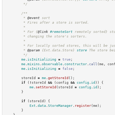
*/
/**
         * 
@event
 sort
         * Fires after a store is sorted.
         *
         * For 
{
@link
#remoteSort
 remotely sorted}
 st
         * changing the store's sorters.
         *
         * For locally sorted stores, this will be ju
         * 
@param
{Ext.data.Store}
store
The store be
*/
me
.
isInitializing
=
true
;
me
.
mixins
.
observable
.
constructor
.
call
(
me
,
 con
me
.
isInitializing
=
false
;
        storeId 
=
me
.
getStoreId
(
)
;
if
(
!
storeId 
&&
(
config 
&&
config
.
id
)
)
{
me
.
setStoreId
(
storeId 
=
config
.
id
)
;
}
if
(
storeId
)
{
Ext
.
data
.
StoreManager
.
register
(
me
)
;
}
}
,