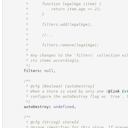
         *      function legalAge (item) {
         *          return item.age >= 21;
         *      }
         *
         *      filters.add(legalAge);
         *
         *      //...
         *
         *      filters.remove(legalAge);
         *
         * Any changes to the `filters` collection wi
         * its items accordingly.
*/
        filters
:
null
,
/**
         * @cfg 
{Boolean}
[autoDestroy]
         * When a Store is used by only one 
{
@link
Ex
         * configure the autoDestroy flag as `true`. 
*/
        autoDestroy
:
undefined
,
/**
         * @cfg 
{String}
storeId
         * Unique identifier for this store. If prese