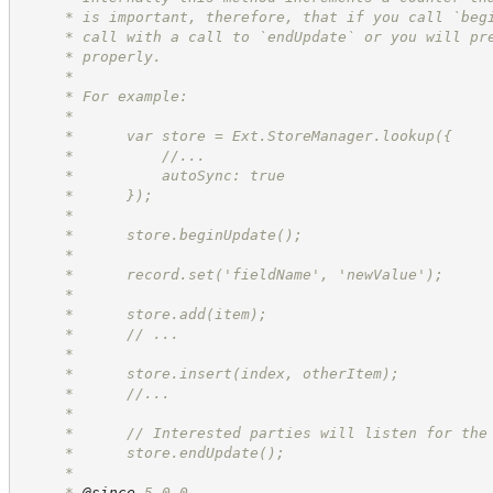
     * is important, therefore, that if you call `beg
     * call with a call to `endUpdate` or you will pr
     * properly.
     *
     * For example:
     *
     *      var store = Ext.StoreManager.lookup({
     *          //...
     *          autoSync: true
     *      });
     *
     *      store.beginUpdate();
     *
     *      record.set('fieldName', 'newValue');
     *
     *      store.add(item);
     *      // ...
     *
     *      store.insert(index, otherItem);
     *      //...
     *
     *      // Interested parties will listen for the
     *      store.endUpdate();
     *
     * 
@since
 5.0.0