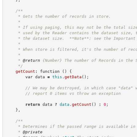
/**
     * Gets the number of records in store.
     *
     * If using paging, this may not be the total siz
     * used by the Reader contains the dataset size, 
     * the dataset size.  **Note**: see the Important
     *
     * When store is filtered, it's the number of rec
     *
     * 
@return
{Number}
The number of Records in the 
*/
getCount
:
function
(
)
{
var
 data 
=
this
.
getData
(
)
;
//
 We may be destroyed, in which case "data" 
//
 report 0 items vs throw an exception
return
 data 
?
data
.
getCount
(
)
:
0
;
}
,
/**
     * Determines if the passed range is available in
     * 
@private