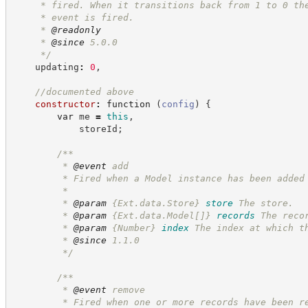
     * fired. When it transitions back from 1 to 0 th
     * event is fired.
     * 
@readonly
     * 
@since
 5.0.0
*/
    updating
:
0
,
//
documented above
constructor
:
function
(
config
)
{
var
 me 
=
this
,
            storeId
;
/**
         * 
@event
 add
         * Fired when a Model instance has been added
         *
         * 
@param
{Ext.data.Store}
store
The store.
         * 
@param
{Ext.data.Model[]}
records
The reco
         * 
@param
{Number}
index
The index at which t
         * 
@since
 1.1.0
*/
/**
         * 
@event
 remove
         * Fired when one or more records have been r