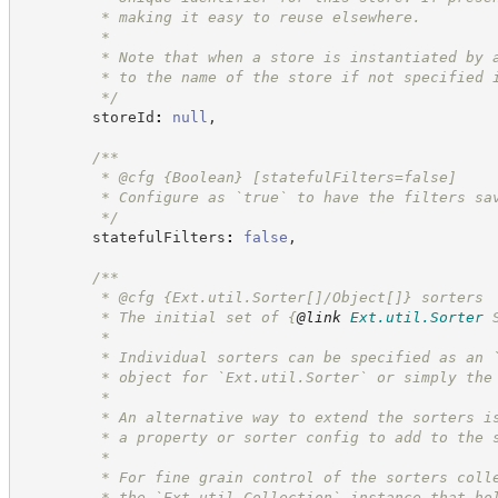
         * making it easy to reuse elsewhere.
         *
         * Note that when a store is instantiated by 
         * to the name of the store if not specified 
*/
        storeId
:
null
,
/**
         * @cfg 
{Boolean}
[statefulFilters=false]
         * Configure as `true` to have the filters sa
*/
        statefulFilters
:
false
,
/**
         * @cfg {Ext.util.Sorter[]/Object[]} sorters
         * The initial set of 
{
@link
Ext.util.Sorter
 
         *
         * Individual sorters can be specified as an 
         * object for `Ext.util.Sorter` or simply the
         *
         * An alternative way to extend the sorters i
         * a property or sorter config to add to the 
         *
         * For fine grain control of the sorters coll
         * the `Ext.util.Collection` instance that ho