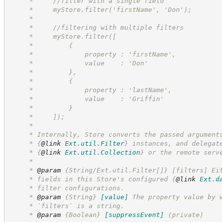
     *     //filter with a single field
     *     myStore.filter('firstName', 'Don');
     *
     *     //filtering with multiple filters
     *     myStore.filter([
     *         {
     *             property : 'firstName',
     *             value    : 'Don'
     *         },
     *         {
     *             property : 'lastName',
     *             value    : 'Griffin'
     *         }
     *     ]);
     *
     * Internally, Store converts the passed argument
     * 
{
@link
Ext.util.Filter
}
 instances, and delegat
     * 
{
@link
Ext.util.Collection
}
 or the remote serv
     *
     * 
@param
 {String/Ext.util.Filter[]} [filters] Ei
     * fields in this Store's configured 
{
@link
Ext.d
     * filter configurations.
     * 
@param
{String}
[value]
The property value by 
     * `filters` is a string.
     * 
@param
{Boolean}
[suppressEvent]
(private)