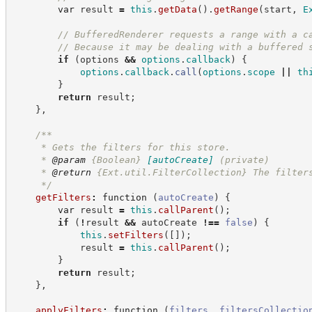
var
 result 
=
this
.
getData
(
)
.
getRange
(
start
,
E
//
 BufferedRenderer requests a range with a c
//
 Because it may be dealing with a buffered 
if
(
options 
&&
options
.
callback
)
{
options
.
callback
.
call
(
options
.
scope
||
th
}
return
 result
;
}
,
/**
     * Gets the filters for this store.
     * 
@param
{Boolean}
[autoCreate]
(private)
     * 
@return
{Ext.util.FilterCollection}
The filter
*/
getFilters
:
function
(
autoCreate
)
{
var
 result 
=
this
.
callParent
(
)
;
if
(
!
result 
&&
 autoCreate 
!==
false
)
{
this
.
setFilters
(
[
]
)
;
            result 
=
this
.
callParent
(
)
;
}
return
 result
;
}
,
applyFilters
:
function
(
filters
,
filtersCollectio