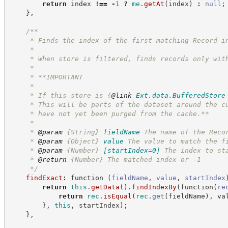
return
 index 
!==
-
1
?
me
.
getAt
(
index
)
:
null
;
}
,
/**
     * Finds the index of the first matching Record i
     *
     * When store is filtered, finds records only wit
     *
     * **IMPORTANT
     *
     * If this store is 
{
@link
Ext.data.BufferedStore
     * This will be parts of the dataset around the c
     * have not yet been purged from the cache.**
     *
     * 
@param
{String}
fieldName
The name of the Reco
     * 
@param
{Object}
value
The value to match the f
     * 
@param
{Number}
[startIndex=0]
The index to st
     * 
@return
{Number}
The matched index or -1
*/
findExact
:
function
(
fieldName
,
value
,
startIndex
return
this
.
getData
(
)
.
findIndexBy
(
function
(
re
return
rec
.
isEqual
(
rec
.
get
(
fieldName
)
,
 va
}
,
this
,
 startIndex
)
;
}
,