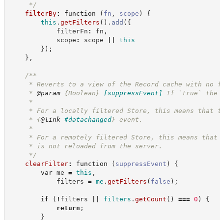
*/
filterBy
:
function
(
fn
,
scope
)
{
this
.
getFilters
(
)
.
add
(
{
            filterFn
:
 fn
,
            scope
:
 scope 
||
this
}
)
;
}
,
/**
     * Reverts to a view of the Record cache with no 
     * 
@param
{Boolean}
[suppressEvent]
If `true` the
     *
     * For a locally filtered Store, this means that 
     * 
{
@link
#datachanged
}
 event.
     *
     * For a remotely filtered Store, this means that
     * is not reloaded from the server.
*/
clearFilter
:
function
(
suppressEvent
)
{
var
 me 
=
this
,
            filters 
=
me
.
getFilters
(
false
)
;
if
(
!
filters 
||
filters
.
getCount
(
)
===
0
)
{
return
;
}