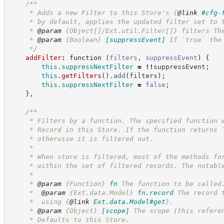
/**
     * Adds a new Filter to this Store's 
{
@link
#cfg-
     * by default, applies the updated filter set to 
     * 
@param
 {Object[]/Ext.util.Filter[]} filters Th
     * 
@param
{Boolean}
[suppressEvent]
If `true` the
*/
addFilter
:
function
(
filters
,
suppressEvent
)
{
this
.
suppressNextFilter
=
!!
suppressEvent
;
this
.
getFilters
(
)
.
add
(
filters
)
;
this
.
suppressNextFilter
=
false
;
}
,
/**
     * Filters by a function. The specified function 
     * Record in this Store. If the function returns 
     * otherwise it is filtered out.
     *
     * When store is filtered, most of the methods fo
     * within the set of filtered records. The notabl
     *
     * 
@param
{Function}
fn
The function to be called
     *  
@param
{Ext.data.Model}
fn.record
The record 
     *  using 
{
@link
Ext.data.Model#get
}
.
     * 
@param
{Object}
[scope]
The scope (this refere
     * Defaults to this Store.