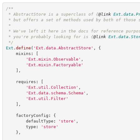
/**
 * AbstractStore is a superclass of 
{
@link
Ext.data.P
 * but offers a set of methods used by both of those 
 *
 * We've left it here in the docs for reference purpo
 * you're probably looking for is 
{
@link
Ext.data.Sto
*/
Ext
.
define
(
'
Ext.data.AbstractStore
'
,
{
    mixins
:
[
'
Ext.mixin.Observable
'
,
'
Ext.mixin.Factoryable
'
]
,
    requires
:
[
'
Ext.util.Collection
'
,
'
Ext.data.schema.Schema
'
,
'
Ext.util.Filter
'
]
,
    factoryConfig
:
{
        defaultType
:
'
store
'
,
        type
:
'
store
'
}
,