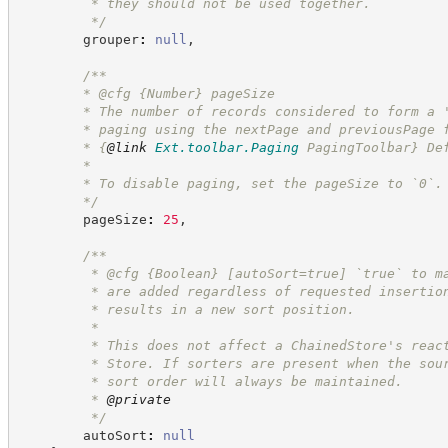
         * they should not be used together.
*/
        grouper
:
null
,
/**
        * @cfg 
{Number}
pageSize
        * The number of records considered to form a 
        * paging using the nextPage and previousPage 
        * 
{
@link
Ext.toolbar.Paging
 PagingToolbar}
 De
        *
        * To disable paging, set the pageSize to `0`.
*/
        pageSize
:
25
,
/**
         * @cfg 
{Boolean}
[autoSort=true] `true` to m
         * are added regardless of requested insertio
         * results in a new sort position.
         *
         * This does not affect a ChainedStore's reac
         * Store. If sorters are present when the sou
         * sort order will always be maintained.
         * 
@private
*/
        autoSort
:
null