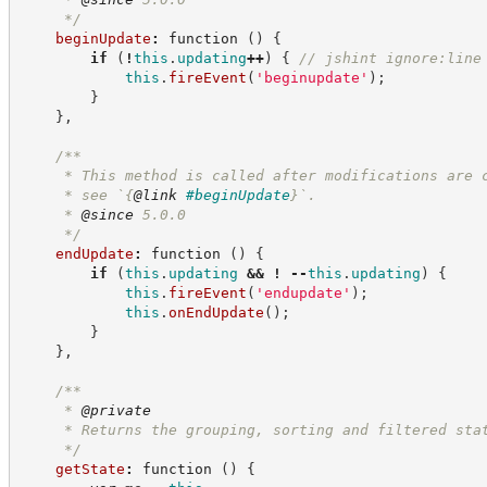
*/
beginUpdate
:
function
(
)
{
if
(
!
this
.
updating
++
)
{
//
 jshint ignore:line
this
.
fireEvent
(
'
beginupdate
'
)
;
}
}
,
/**
     * This method is called after modifications are 
     * see `
{
@link
#beginUpdate
}
`.
     * 
@since
 5.0.0
*/
endUpdate
:
function
(
)
{
if
(
this
.
updating
&&
!
--
this
.
updating
)
{
this
.
fireEvent
(
'
endupdate
'
)
;
this
.
onEndUpdate
(
)
;
}
}
,
/**
     * 
@private
     * Returns the grouping, sorting and filtered sta
*/
getState
:
function
(
)
{