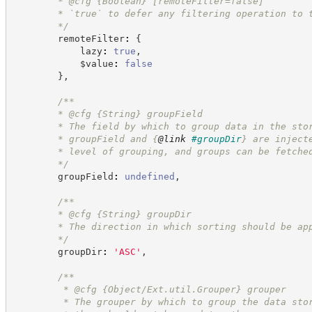
        * @cfg 
{Boolean}
[remoteFilter=false]
        * `true` to defer any filtering operation to 
*/
        remoteFilter
:
{
            lazy
:
true
,
            $value
:
false
}
,
/**
        * @cfg 
{String}
groupField
        * The field by which to group data in the sto
        * groupField and 
{
@link
#groupDir
}
 are inject
        * level of grouping, and groups can be fetche
*/
        groupField
:
undefined
,
/**
        * @cfg 
{String}
groupDir
        * The direction in which sorting should be ap
*/
        groupDir
:
'
ASC
'
,
/**
         * @cfg {Object/Ext.util.Grouper} grouper
         * The grouper by which to group the data sto