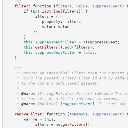
*/
filter
:
function
(
filters
,
value
,
suppressEvent
)
if
(
Ext
.
isString
(
filters
)
)
{
            filters 
=
{
                property
:
 filters
,
                value
:
 value
}
;
}
this
.
suppressNextFilter
=
!!
suppressEvent
;
this
.
getFilters
(
)
.
add
(
filters
)
;
this
.
suppressNextFilter
=
false
;
}
,
/**
     * Removes an individual Filter from the current 
     * using the passed Filter/Filter id and by defau
     * to the Store's unfiltered dataset.
     *
     * 
@param
 {String/Ext.util.Filter} toRemove The i
     * filter set, or a Filter instance to remove.
     * 
@param
{Boolean}
[suppressEvent]
If `true` the
*/
removeFilter
:
function
(
toRemove
,
suppressEvent
)
var
 me 
=
this
,
            filters 
=
me
.
getFilters
(
)
;