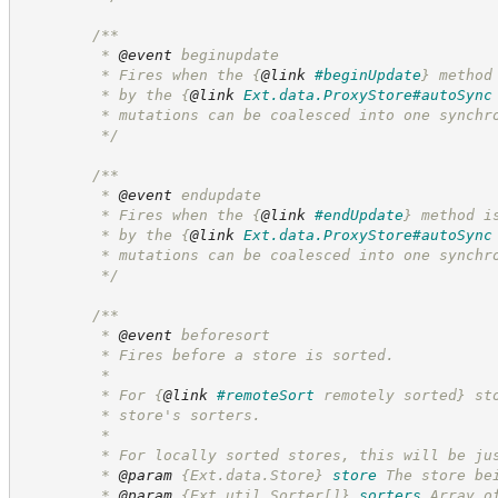
/**
         * 
@event
 beginupdate
         * Fires when the 
{
@link
#beginUpdate
}
 method
         * by the 
{
@link
Ext.data.ProxyStore#autoSync
         * mutations can be coalesced into one synchr
*/
/**
         * 
@event
 endupdate
         * Fires when the 
{
@link
#endUpdate
}
 method i
         * by the 
{
@link
Ext.data.ProxyStore#autoSync
         * mutations can be coalesced into one synchr
*/
/**
         * 
@event
 beforesort
         * Fires before a store is sorted.
         *
         * For 
{
@link
#remoteSort
 remotely sorted}
 st
         * store's sorters.
         *
         * For locally sorted stores, this will be ju
         * 
@param
{Ext.data.Store}
store
The store be
         * 
@param
{Ext.util.Sorter[]}
sorters
Array o