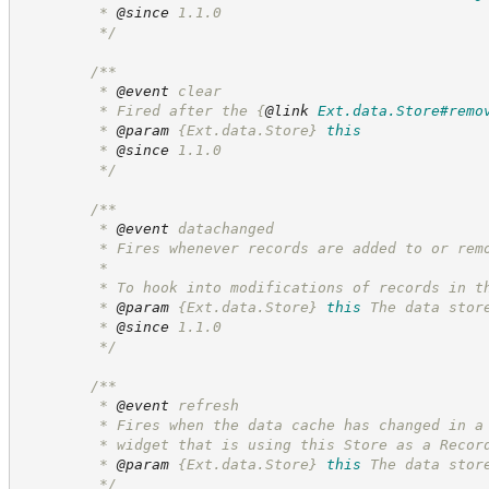
         * 
@since
 1.1.0
*/
/**
         * 
@event
 clear
         * Fired after the 
{
@link
Ext.data.Store#remo
         * 
@param
{Ext.data.Store}
this
         * 
@since
 1.1.0
*/
/**
         * 
@event
 datachanged
         * Fires whenever records are added to or rem
         *
         * To hook into modifications of records in t
         * 
@param
{Ext.data.Store}
this
The data stor
         * 
@since
 1.1.0
*/
/**
         * 
@event
 refresh
         * Fires when the data cache has changed in a
         * widget that is using this Store as a Recor
         * 
@param
{Ext.data.Store}
this
The data stor
*/