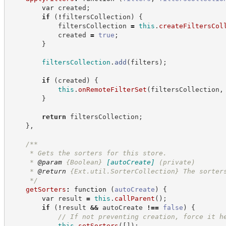
var
 created
;
if
(
!
filtersCollection
)
{
            filtersCollection 
=
this
.
createFiltersCol
            created 
=
true
;
}
filtersCollection
.
add
(
filters
)
;
if
(
created
)
{
this
.
onRemoteFilterSet
(
filtersCollection
,
}
return
 filtersCollection
;
}
,
/**
     * Gets the sorters for this store.
     * 
@param
{Boolean}
[autoCreate]
(private)
     * 
@return
{Ext.util.SorterCollection}
The sorter
*/
getSorters
:
function
(
autoCreate
)
{
var
 result 
=
this
.
callParent
(
)
;
if
(
!
result 
&&
 autoCreate 
!==
false
)
{
//
 If not preventing creation, force it h
this
.
setSorters
(
[
]
)
;