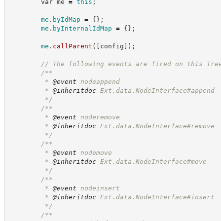
var
 me 
=
this
;
me
.
byIdMap
=
{
}
;
me
.
byInternalIdMap
=
{
}
;
me
.
callParent
(
[
config
]
)
;
//
 The following events are fired on this Tre
/**
         * 
@event
 nodeappend
         * 
@inheritdoc
 Ext.data.NodeInterface#append
*/
/**
         * 
@event
 noderemove
         * 
@inheritdoc
 Ext.data.NodeInterface#remove
*/
/**
         * 
@event
 nodemove
         * 
@inheritdoc
 Ext.data.NodeInterface#move
*/
/**
         * 
@event
 nodeinsert
         * 
@inheritdoc
 Ext.data.NodeInterface#insert
*/
/**