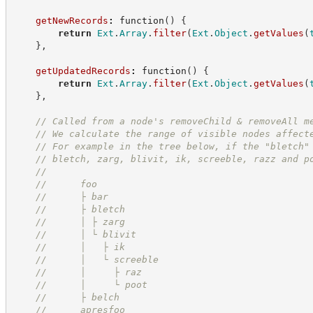
getNewRecords
:
function
(
)
{
return
Ext
.
Array
.
filter
(
Ext
.
Object
.
getValues
(
}
,
getUpdatedRecords
:
function
(
)
{
return
Ext
.
Array
.
filter
(
Ext
.
Object
.
getValues
(
}
,
//
 Called from a node's removeChild & removeAll m
//
 We calculate the range of visible nodes affect
//
 For example in the tree below, if the "bletch"
//
 bletch, zarg, blivit, ik, screeble, razz and p
//
//
      foo
//
      ├ bar
//
      ├ bletch
//
      │ ├ zarg
//
      │ └ blivit
//
      │   ├ ik
//
      │   └ screeble
//
      │     ├ raz
//
      │     └ poot
//
      ├ belch
//
      apresfoo