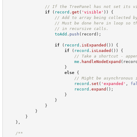
//
 If the TreePanel has not set its v
if
(
record
.
get
(
'
visible
'
)
)
{
//
 Add to array being collected b
//
 Must be done here in loop so t
//
 in recursive calls.
toAdd
.
push
(
record
)
;
if
(
record
.
isExpanded
(
)
)
{
if
(
record
.
isLoaded
(
)
)
{
//
 Take a shortcut - appe
me
.
handleNodeExpand
(
recor
}
else
{
//
 Might be asynchronous 
record
.
set
(
'
expanded
'
,
fa
record
.
expand
(
)
;
}
}
}
}
}
}
,
/**