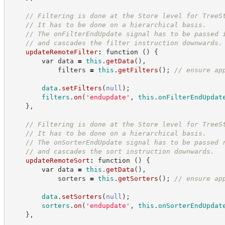
//
 Filtering is done at the Store level for TreeS
//
 It has to be done on a hierarchical basis.
//
 The onFilterEndUpdate signal has to be passed 
//
 and cascades the filter instruction downwards.
updateRemoteFilter
:
function
(
)
{
var
 data 
=
this
.
getData
(
)
,
            filters 
=
this
.
getFilters
(
)
;
//
 ensure ap
data
.
setFilters
(
null
)
;
filters
.
on
(
'
endupdate
'
,
this
.
onFilterEndUpdat
}
,
//
 Filtering is done at the Store level for TreeS
//
 It has to be done on a hierarchical basis.
//
 The onSorterEndUpdate signal has to be passed 
//
 and cascades the sort instruction downwards.
updateRemoteSort
:
function
(
)
{
var
 data 
=
this
.
getData
(
)
,
            sorters 
=
this
.
getSorters
(
)
;
//
 ensure ap
data
.
setSorters
(
null
)
;
sorters
.
on
(
'
endupdate
'
,
this
.
onSorterEndUpdat
}
,