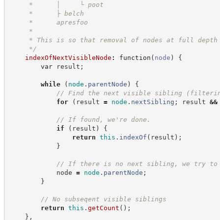
     *      │     └ poot
     *      ├ belch
     *      apresfoo
     *
     * This is so that removal of nodes at full depth
*/
indexOfNextVisibleNode
:
function
(
node
)
{
var
 result
;
while
(
node
.
parentNode
)
{
//
 Find the next visible sibling (filteri
for
(
result 
=
node
.
nextSibling
;
 result 
&&
//
 If found, we're done.
if
(
result
)
{
return
this
.
indexOf
(
result
)
;
}
//
 If there is no next sibling, we try to
            node 
=
node
.
parentNode
;
}
//
 No subseqent visible siblings
return
this
.
getCount
(
)
;
}
,