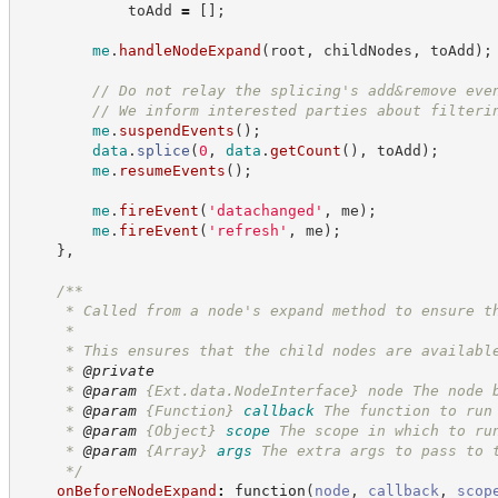
            toAdd 
=
[
]
;
me
.
handleNodeExpand
(
root
,
 childNodes
,
 toAdd
)
;
//
 Do not relay the splicing's add&remove eve
//
 We inform interested parties about filteri
me
.
suspendEvents
(
)
;
data
.
splice
(
0
,
data
.
getCount
(
)
,
 toAdd
)
;
me
.
resumeEvents
(
)
;
me
.
fireEvent
(
'
datachanged
'
,
 me
)
;
me
.
fireEvent
(
'
refresh
'
,
 me
)
;
}
,
/**
     * Called from a node's expand method to ensure t
     *
     * This ensures that the child nodes are availabl
     * 
@private
     * 
@param
 {Ext.data.NodeInterface} node The node 
     * 
@param
{Function}
callback
The function to run
     * 
@param
{Object}
scope
The scope in which to ru
     * 
@param
{Array}
args
The extra args to pass to 
*/
onBeforeNodeExpand
:
function
(
node
,
callback
,
scop