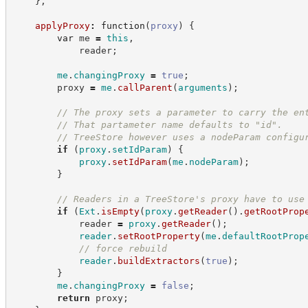
}
,
applyProxy
:
function
(
proxy
)
{
var
 me 
=
this
,
            reader
;
me
.
changingProxy
=
true
;
        proxy 
=
me
.
callParent
(
arguments
)
;
//
 The proxy sets a parameter to carry the en
//
 That partameter name defaults to "id".
//
 TreeStore however uses a nodeParam configu
if
(
proxy
.
setIdParam
)
{
proxy
.
setIdParam
(
me
.
nodeParam
)
;
}
//
 Readers in a TreeStore's proxy have to use
if
(
Ext
.
isEmpty
(
proxy
.
getReader
(
)
.
getRootProp
            reader 
=
proxy
.
getReader
(
)
;
reader
.
setRootProperty
(
me
.
defaultRootProp
//
 force rebuild
reader
.
buildExtractors
(
true
)
;
}
me
.
changingProxy
=
false
;
return
 proxy
;