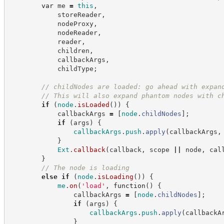
var
 me 
=
this
,
            storeReader
,
            nodeProxy
,
            nodeReader
,
            reader
,
            children
,
            callbackArgs
,
            childType
;
//
 childNodes are loaded: go ahead with expan
//
 This will also expand phantom nodes with c
if
(
node
.
isLoaded
(
)
)
{
            callbackArgs 
=
[
node
.
childNodes
]
;
if
(
args
)
{
callbackArgs
.
push
.
apply
(
callbackArgs
,
}
Ext
.
callback
(
callback
,
 scope 
||
 node
,
 cal
}
//
 The node is loading
else
if
(
node
.
isLoading
(
)
)
{
me
.
on
(
'
load
'
,
function
(
)
{
                callbackArgs 
=
[
node
.
childNodes
]
;
if
(
args
)
{
callbackArgs
.
push
.
apply
(
callbackA
}