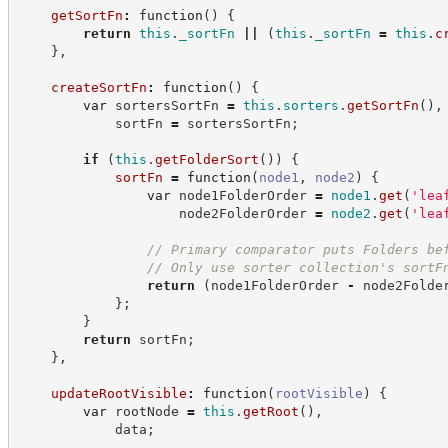
getSortFn
:
function
(
)
{
return
this
.
_sortFn
||
(
this
.
_sortFn
=
this
.
c
}
,
createSortFn
:
function
(
)
{
var
 sortersSortFn 
=
this
.
sorters
.
getSortFn
(
)
,
            sortFn 
=
 sortersSortFn
;
if
(
this
.
getFolderSort
(
)
)
{
sortFn
=
function
(
node1
,
node2
)
{
var
 node1FolderOrder 
=
node1
.
get
(
'
lea
                    node2FolderOrder 
=
node2
.
get
(
'
lea
//
 Primary comparator puts Folders be
//
 Only use sorter collection's sortF
return
(
node1FolderOrder 
-
 node2Folde
}
;
}
return
 sortFn
;
}
,
updateRootVisible
:
function
(
rootVisible
)
{
var
 rootNode 
=
this
.
getRoot
(
)
,
            data
;