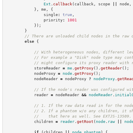
Ext
.
callback
(
callback
,
 scope 
||
 node
,
}
,
 me
,
{
                single
:
true
,
                priority
:
1001
}
)
;
}
//
 There are unloaded child nodes in the raw 
else
{
//
 With heterogeneous nodes, different le
//
 For example a "Disk" node type may con
//
 might configure its proxy reader with 
            storeReader 
=
me
.
getProxy
(
)
.
getReader
(
)
;
            nodeProxy 
=
node
.
getProxy
(
)
;
            nodeReader 
=
 nodeProxy 
?
nodeProxy
.
getRea
//
 If the node's reader was configured wi
            reader 
=
 nodeReader 
&&
nodeReader
.
initial
//
 1. If the raw data read in for the nod
//
 2. If a phantom w/o any children, it s
//
    that here as well. See EXTJS-13509.
            children 
=
reader
.
getRoot
(
node
.
raw
||
nod
if
(
children 
||
node
.
phantom
)
{