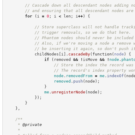
//
 Cascade down all descendant nodes adding n
//
 and ensuring that all descendant nodes are
for
(
i 
=
0
;
 i 
<
 len
;
 i
++
)
{
//
 Store superclass will not handle track
//
 trigger removals, so we do that here.
//
 Phantom nodes should never be included
//
 Also, if we're moving a node a remove 
//
 be inserting it again, so don't push i
            childNodes
[
i
]
.
cascadeBy
(
function
(
node
)
{
if
(
removed 
&&
!
isMove 
&&
!
node
.
phant
//
 Store the index the record was
//
 The record's index property wo
node
.
removedFrom
=
me
.
indexOf
(
nod
removed
.
push
(
node
)
;
}
me
.
unregisterNode
(
node
)
;
}
)
;
}
}
,
/**
     * 
@private
     *