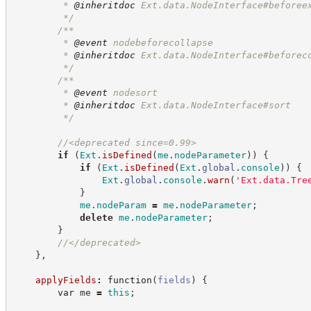
         * 
@inheritdoc
 Ext.data.NodeInterface#beforee
*/
/**
         * 
@event
 nodebeforecollapse
         * 
@inheritdoc
 Ext.data.NodeInterface#beforec
*/
/**
         * 
@event
 nodesort
         * 
@inheritdoc
 Ext.data.NodeInterface#sort
*/
//
<deprecated since=0.99>
if
(
Ext
.
isDefined
(
me
.
nodeParameter
)
)
{
if
(
Ext
.
isDefined
(
Ext
.
global
.
console
)
)
{
Ext
.
global
.
console
.
warn
(
'
Ext.data.Tre
}
me
.
nodeParam
=
me
.
nodeParameter
;
delete
me
.
nodeParameter
;
}
//
</deprecated>
}
,
applyFields
:
function
(
fields
)
{
var
 me 
=
this
;