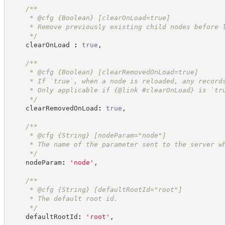
/**
     * @cfg {Boolean} [clearOnLoad=true]
     * Remove previously existing child nodes before 
*/
    clearOnLoad 
:
true
,
/**
     * @cfg {Boolean} [clearRemovedOnLoad=true]
     * If `true`, when a node is reloaded, any record
     * Only applicable if {@link #clearOnLoad} is `tr
*/
    clearRemovedOnLoad
:
true
,
/**
     * @cfg {String} [nodeParam="node"]
     * The name of the parameter sent to the server w
*/
    nodeParam
:
'
node
'
,
/**
     * @cfg {String} [defaultRootId="root"]
     * The default root id.
*/
    defaultRootId
:
'
root
'
,