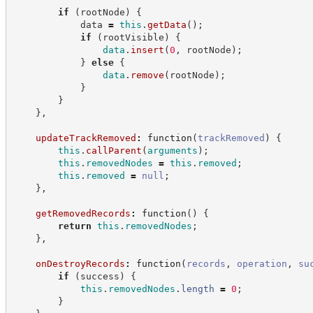
if
(
rootNode
)
{
            data 
=
this
.
getData
(
)
;
if
(
rootVisible
)
{
data
.
insert
(
0
,
 rootNode
)
;
}
else
{
data
.
remove
(
rootNode
)
;
}
}
}
,
updateTrackRemoved
:
function
(
trackRemoved
)
{
this
.
callParent
(
arguments
)
;
this
.
removedNodes
=
this
.
removed
;
this
.
removed
=
null
;
}
,
getRemovedRecords
:
function
(
)
{
return
this
.
removedNodes
;
}
,
onDestroyRecords
:
function
(
records
,
operation
,
su
if
(
success
)
{
this
.
removedNodes
.
length
=
0
;
}