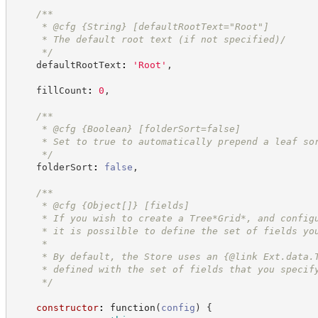
/**
     * @cfg {String} [defaultRootText="Root"]
     * The default root text (if not specified)/
*/
    defaultRootText
:
'
Root
'
,
    fillCount
:
0
,
/**
     * @cfg {Boolean} [folderSort=false]
     * Set to true to automatically prepend a leaf so
*/
    folderSort
:
false
,
/**
     * @cfg {Object[]} [fields]
     * If you wish to create a Tree*Grid*, and config
     * it is possilble to define the set of fields yo
     *
     * By default, the Store uses an {@link Ext.data.
     * defined with the set of fields that you specif
*/
constructor
:
function
(
config
)
{