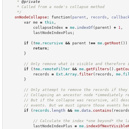
     * 
@private
     * Called from a node's collapse method
*/
onNodeCollapse
:
function
(
parent
,
records
,
callbac
var
 me 
=
this
,
            collapseIndex 
=
me
.
indexOf
(
parent
)
+
1
,
            lastNodeIndexPlus
;
if
(
!
me
.
recursive
&&
 parent 
!==
me
.
getRoot
(
)
)
return
;
}
//
 Only remove what is visible and therefore 
if
(
!
me
.
remoteFilter
&&
me
.
getFilters
(
)
.
getCo
            records 
=
Ext
.
Array
.
filter
(
records
,
me
.
fi
}
//
 Only attempt to remove the records if they
//
 Collapsing an ancestor node *immediately r
//
 But if the collapse was recursive, all des
//
 events. But we must ignore those events he
if
(
records
.
length
&&
me
.
data
.
contains
(
record
//
 Calculate the index *one beyond* the l
            lastNodeIndexPlus 
=
me
.
indexOfNextVisible