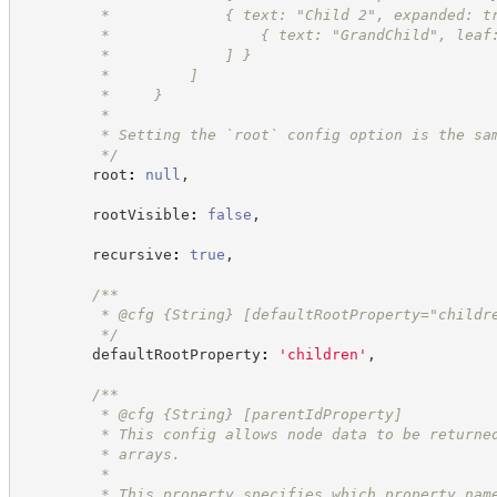
         *             { text: "Child 2", expanded: t
         *                 { text: "GrandChild", leaf
         *             ] }
         *         ]
         *     }
         *
         * Setting the `root` config option is the sa
*/
        root
:
null
,
        rootVisible
:
false
,
        recursive
:
true
,
/**
         * @cfg {String} [defaultRootProperty="childr
*/
        defaultRootProperty
:
'
children
'
,
/**
         * @cfg {String} [parentIdProperty]
         * This config allows node data to be returne
         * arrays.
         *
         * This property specifies which property nam