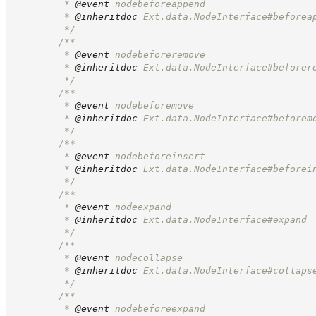
         * 
@event
 nodebeforeappend
         * 
@inheritdoc
 Ext.data.NodeInterface#beforea
*/
/**
         * 
@event
 nodebeforeremove
         * 
@inheritdoc
 Ext.data.NodeInterface#beforer
*/
/**
         * 
@event
 nodebeforemove
         * 
@inheritdoc
 Ext.data.NodeInterface#beforem
*/
/**
         * 
@event
 nodebeforeinsert
         * 
@inheritdoc
 Ext.data.NodeInterface#beforei
*/
/**
         * 
@event
 nodeexpand
         * 
@inheritdoc
 Ext.data.NodeInterface#expand
*/
/**
         * 
@event
 nodecollapse
         * 
@inheritdoc
 Ext.data.NodeInterface#collaps
*/
/**
         * 
@event
 nodebeforeexpand