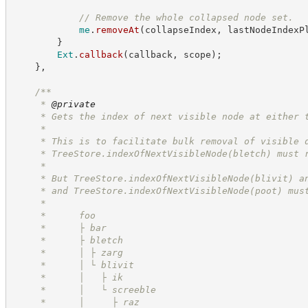
//
 Remove the whole collapsed node set.
me
.
removeAt
(
collapseIndex
,
 lastNodeIndexP
}
Ext
.
callback
(
callback
,
 scope
)
;
}
,
/**
     * 
@private
     * Gets the index of next visible node at either 
     *
     * This is to facilitate bulk removal of visible 
     * TreeStore.indexOfNextVisibleNode(bletch) must 
     *
     * But TreeStore.indexOfNextVisibleNode(blivit) a
     * and TreeStore.indexOfNextVisibleNode(poot) mus
     *
     *      foo
     *      ├ bar
     *      ├ bletch
     *      │ ├ zarg
     *      │ └ blivit
     *      │   ├ ik
     *      │   └ screeble
     *      │     ├ raz