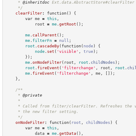
     * 
@inheritdoc
 Ext.data.AbstractStore#clearFilter
*/
clearFilter
:
function
(
)
{
var
 me 
=
this
,
            root 
=
me
.
getRoot
(
)
;
me
.
callParent
(
)
;
me
.
filterFn
=
null
;
root
.
cascadeBy
(
function
(
node
)
{
node
.
set
(
'
visible
'
,
true
)
;
}
)
;
me
.
onNodeFilter
(
root
,
root
.
childNodes
)
;
root
.
fireEvent
(
'
filterchange
'
,
 root
,
root
.
chi
me
.
fireEvent
(
'
filterchange
'
,
 me
,
[
]
)
;
}
,
/**
     * 
@private
     *
     * Called from filter/clearFilter. Refreshes the 
     * the new filter setting.
*/
onNodeFilter
:
function
(
root
,
childNodes
)
{
var
 me 
=
this
,
            data 
=
me
.
getData
(
)
,