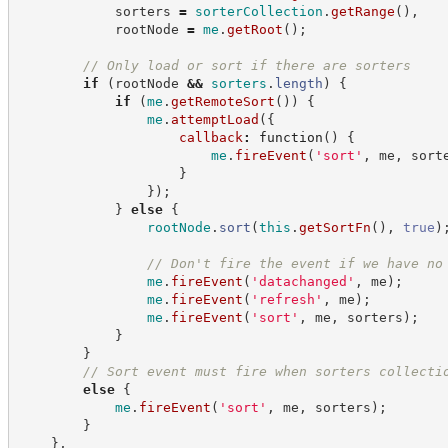
            sorters 
=
sorterCollection
.
getRange
(
)
,
            rootNode 
=
me
.
getRoot
(
)
;
//
 Only load or sort if there are sorters
if
(
rootNode 
&&
sorters
.
length
)
{
if
(
me
.
getRemoteSort
(
)
)
{
me
.
attemptLoad
(
{
callback
:
function
(
)
{
me
.
fireEvent
(
'
sort
'
,
 me
,
 sort
}
}
)
;
}
else
{
rootNode
.
sort
(
this
.
getSortFn
(
)
,
true
)
//
 Don't fire the event if we have no
me
.
fireEvent
(
'
datachanged
'
,
 me
)
;
me
.
fireEvent
(
'
refresh
'
,
 me
)
;
me
.
fireEvent
(
'
sort
'
,
 me
,
 sorters
)
;
}
}
//
 Sort event must fire when sorters collecti
else
{
me
.
fireEvent
(
'
sort
'
,
 me
,
 sorters
)
;
}
}
,