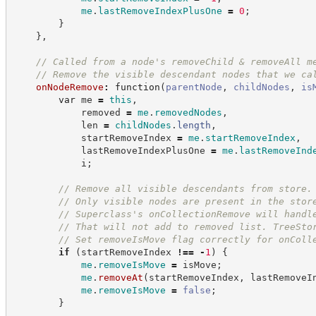
me
.
lastRemoveIndexPlusOne
=
0
;
}
}
,
//
 Called from a node's removeChild & removeAll m
//
 Remove the visible descendant nodes that we ca
onNodeRemove
:
function
(
parentNode
,
childNodes
,
is
var
 me 
=
this
,
            removed 
=
me
.
removedNodes
,
            len 
=
childNodes
.
length
,
            startRemoveIndex 
=
me
.
startRemoveIndex
,
            lastRemoveIndexPlusOne 
=
me
.
lastRemoveInd
            i
;
//
 Remove all visible descendants from store.
//
 Only visible nodes are present in the stor
//
 Superclass's onCollectionRemove will handl
//
 That will not add to removed list. TreeSto
//
 Set removeIsMove flag correctly for onColl
if
(
startRemoveIndex 
!==
-
1
)
{
me
.
removeIsMove
=
 isMove
;
me
.
removeAt
(
startRemoveIndex
,
 lastRemoveI
me
.
removeIsMove
=
false
;
}