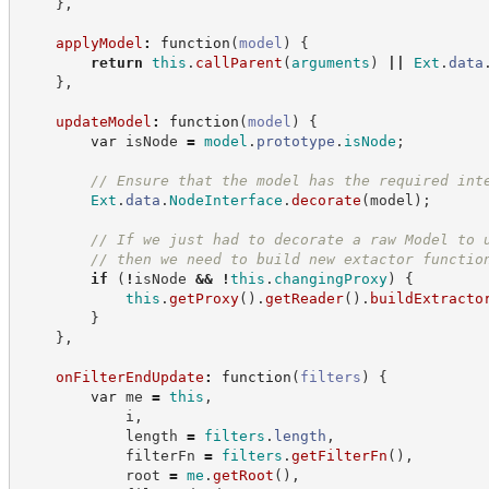
}
,
applyModel
:
function
(
model
)
{
return
this
.
callParent
(
arguments
)
||
Ext
.
data
}
,
updateModel
:
function
(
model
)
{
var
 isNode 
=
model
.
prototype
.
isNode
;
//
 Ensure that the model has the required int
Ext
.
data
.
NodeInterface
.
decorate
(
model
)
;
//
 If we just had to decorate a raw Model to 
//
 then we need to build new extactor functio
if
(
!
isNode 
&&
!
this
.
changingProxy
)
{
this
.
getProxy
(
)
.
getReader
(
)
.
buildExtracto
}
}
,
onFilterEndUpdate
:
function
(
filters
)
{
var
 me 
=
this
,
            i
,
            length 
=
filters
.
length
,
            filterFn 
=
filters
.
getFilterFn
(
)
,
            root 
=
me
.
getRoot
(
)
,