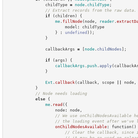
                childType 
=
node
.
childType
;
//
 Extract records from the raw data.
if
(
children
)
{
me
.
fillNode
(
node
,
reader
.
extractD
                        model
:
 childType
}
:
undefined
)
)
;
}
                callbackArgs 
=
[
node
.
childNodes
]
;
if
(
args
)
{
callbackArgs
.
push
.
apply
(
callbackA
}
Ext
.
callback
(
callback
,
 scope 
||
 node
,
}
//
 Node needs loading
else
{
me
.
read
(
{
                    node
:
 node
,
//
 We use onChildNodesAvailable h
//
 the loading event after we've 
onChildNodesAvailable
:
function
(
)
//
 Clear the callback, since 
//
 it may be re-used on reloa