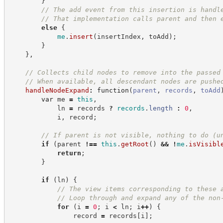
}
//
 The add event from this insertion is handl
//
 That implementation calls parent and then 
else
{
me
.
insert
(
insertIndex
,
 toAdd
)
;
}
}
,
//
 Collects child nodes to remove into the passed
//
 When available, all descendant nodes are pushe
handleNodeExpand
:
function
(
parent
,
records
,
toAdd
var
 me 
=
this
,
            ln 
=
 records 
?
records
.
length
:
0
,
            i
,
 record
;
//
 If parent is not visible, nothing to do (u
if
(
parent 
!==
this
.
getRoot
(
)
&&
!
me
.
isVisibl
return
;
}
if
(
ln
)
{
//
 The view items corresponding to these 
//
 Loop through and expand any of the non
for
(
i 
=
0
;
 i 
<
 ln
;
 i
++
)
{
                record 
=
 records
[
i
]
;