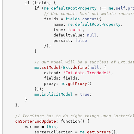
if
(
fields
)
{
if
(
me
.
defaultRootProperty
!==
me
.
self
.
pr
//
 Use concat. Must not mutate incomi
                fields 
=
fields
.
concat
(
{
                    name
:
me
.
defaultRootProperty
,
                    type
:
'
auto
'
,
                    defaultValue
:
null
,
                    persist
:
false
}
)
;
}
//
 Our model will be a subclass of Ext.da
me
.
setModel
(
Ext
.
define
(
null
,
{
                extend
:
'
Ext.data.TreeModel
'
,
                fields
:
 fields
,
                proxy
:
me
.
getProxy
(
)
}
)
)
;
me
.
implicitModel
=
true
;
}
}
,
//
 TreeStore has to do right things upon SorterCo
onSorterEndUpdate
:
function
(
)
{
var
 me 
=
this
,
            sorterCollection 
=
me
.
getSorters
(
)
,