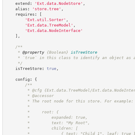
    extend
:
'
Ext.data.NodeStore
'
,
    alias
:
'
store.tree
'
,
    requires
:
[
'
Ext.util.Sorter
'
,
'
Ext.data.TreeModel
'
,
'
Ext.data.NodeInterface
'
]
,
/**
     * 
@property
{Boolean}
isTreeStore
     * `true` in this class to identify an object as 
*/
    isTreeStore
:
true
,
    config
:
{
/**
         * @cfg {Ext.data.TreeModel/Ext.data.NodeInte
         * @accessor
         * The root node for this store. For example:
         *
         *     root: {
         *         expanded: true,
         *         text: "My Root",
         *         children: [
         *             { text: "Child 1", leaf: true 