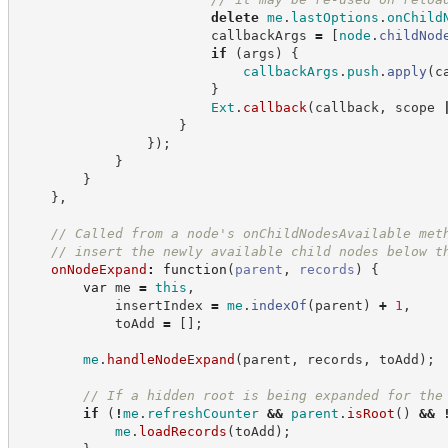
delete
me
.
lastOptions
.
onChild
                        callbackArgs 
=
[
node
.
childNod
if
(
args
)
{
callbackArgs
.
push
.
apply
(
c
}
Ext
.
callback
(
callback
,
 scope 
}
}
)
;
}
}
}
,
//
 Called from a node's onChildNodesAvailable met
//
 insert the newly available child nodes below t
onNodeExpand
:
function
(
parent
,
records
)
{
var
 me 
=
this
,
            insertIndex 
=
me
.
indexOf
(
parent
)
+
1
,
            toAdd 
=
[
]
;
me
.
handleNodeExpand
(
parent
,
 records
,
 toAdd
)
;
//
 If a hidden root is being expanded for the
if
(
!
me
.
refreshCounter
&&
parent
.
isRoot
(
)
&&
me
.
loadRecords
(
toAdd
)
;