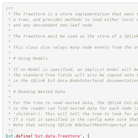
/**
 * The TreeStore is a store implementation that owns 
 * a tree, and provides methods to load either local 
 * and any descendant non-leaf node.
 *
 * The TreeStore must be used as the store of a {@lin
 *
 * This class also relays many node events from the u
 *
 * # Using Models
 *
 * If no Model is specified, an implicit model will b
 * The standard Tree fields will also be copied onto 
 * in the {@link Ext.data.NodeInterface} documentatio
 *
 * # Reading Nested Data
 *
 * For the tree to read nested data, the {@link Ext.d
 * so the reader can find nested data for each node (
 * 'children'). This will tell the tree to look for a
 * If a root is specified in the config make sure tha
 * Note that setting {@link #defaultRootProperty} acc
*/
Ext
.
define
(
'
Ext.data.TreeStore
'
,
{