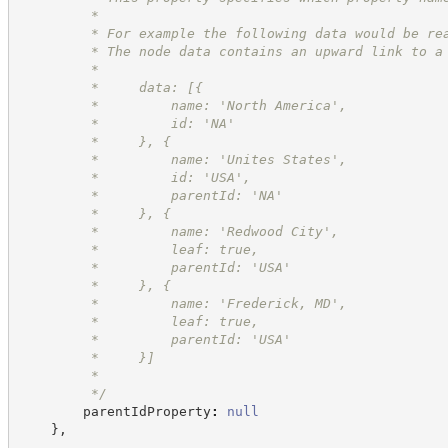
         *
         * For example the following data would be re
         * The node data contains an upward link to a
         *
         *     data: [{
         *         name: 'North America',
         *         id: 'NA'
         *     }, {
         *         name: 'Unites States',
         *         id: 'USA',
         *         parentId: 'NA'
         *     }, {
         *         name: 'Redwood City',
         *         leaf: true,
         *         parentId: 'USA'
         *     }, {
         *         name: 'Frederick, MD',
         *         leaf: true,
         *         parentId: 'USA'
         *     }]
         *
*/
        parentIdProperty
:
null
}
,