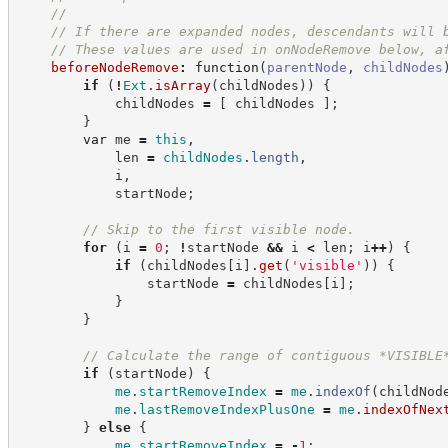
//
//
 If there are expanded nodes, descendants will 
//
 These values are used in onNodeRemove below, a
beforeNodeRemove
:
function
(
parentNode
,
childNodes
if
(
!
Ext
.
isArray
(
childNodes
)
)
{
            childNodes 
=
[
 childNodes 
]
;
}
var
 me 
=
this
,
            len 
=
childNodes
.
length
,
            i
,
            startNode
;
//
 Skip to the first visible node.
for
(
i 
=
0
;
!
startNode 
&&
 i 
<
 len
;
 i
++
)
{
if
(
childNodes
[
i
]
.
get
(
'
visible
'
)
)
{
                startNode 
=
 childNodes
[
i
]
;
}
}
//
 Calculate the range of contiguous *VISIBLE
if
(
startNode
)
{
me
.
startRemoveIndex
=
me
.
indexOf
(
childNod
me
.
lastRemoveIndexPlusOne
=
me
.
indexOfNex
}
else
{
me
.
startRemoveIndex
=
-
1
;