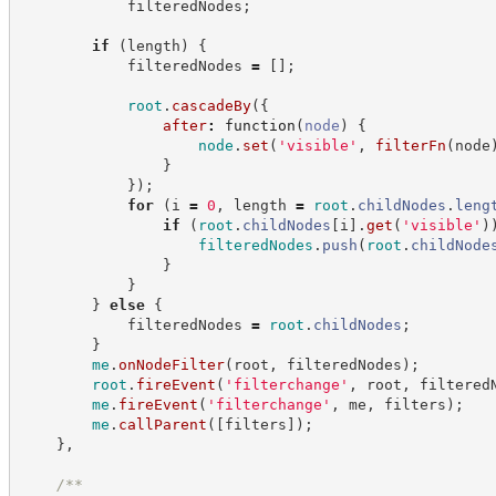
            filteredNodes
;
if
(
length
)
{
            filteredNodes 
=
[
]
;
root
.
cascadeBy
(
{
after
:
function
(
node
)
{
node
.
set
(
'
visible
'
,
filterFn
(
node
}
}
)
;
for
(
i 
=
0
,
 length 
=
root
.
childNodes
.
leng
if
(
root
.
childNodes
[
i
]
.
get
(
'
visible
'
)
filteredNodes
.
push
(
root
.
childNode
}
}
}
else
{
            filteredNodes 
=
root
.
childNodes
;
}
me
.
onNodeFilter
(
root
,
 filteredNodes
)
;
root
.
fireEvent
(
'
filterchange
'
,
 root
,
 filtered
me
.
fireEvent
(
'
filterchange
'
,
 me
,
 filters
)
;
me
.
callParent
(
[
filters
]
)
;
}
,
/**