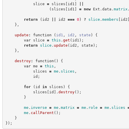
            slice 
=
 slices
[
id1
]
||
(
slices
[
id1
]
=
new
Ext.data
.
matrix
return
(
id2 
||
 id2 
===
0
)
?
slice
.
members
[
id2
}
,
update
:
function
(
id1
,
id2
,
state
)
{
var
 slice 
=
this
.
get
(
id1
)
;
return
slice
.
update
(
id2
,
 state
)
;
}
,
destroy
:
function
(
)
{
var
 me 
=
this
,
            slices 
=
me
.
slices
,
            id
;
for
(
id 
in
 slices
)
{
            slices
[
id
]
.
destroy
(
)
;
}
me
.
inverse
=
me
.
matrix
=
me
.
role
=
me
.
slices
me
.
callParent
(
)
;
}
}
)
;