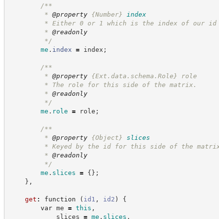
/**
         * 
@property
{Number}
index
         * Either 0 or 1 which is the index of our id
         * 
@readonly
*/
me
.
index
=
 index
;
/**
         * 
@property
 {Ext.data.schema.Role} role
         * The role for this side of the matrix.
         * 
@readonly
*/
me
.
role
=
 role
;
/**
         * 
@property
{Object}
slices
         * Keyed by the id for this side of the matri
         * 
@readonly
*/
me
.
slices
=
{
}
;
}
,
get
:
function
(
id1
,
id2
)
{
var
 me 
=
this
,
            slices 
=
me
.
slices
,