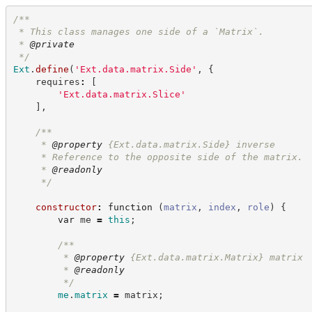
/**
 * This class manages one side of a `Matrix`.
 * 
@private
*/
Ext
.
define
(
'
Ext.data.matrix.Side
'
,
{
    requires
:
[
'
Ext.data.matrix.Slice
'
]
,
/**
     * 
@property
 {Ext.data.matrix.Side} inverse
     * Reference to the opposite side of the matrix.
     * 
@readonly
*/
constructor
:
function
(
matrix
,
index
,
role
)
{
var
 me 
=
this
;
/**
         * 
@property
 {Ext.data.matrix.Matrix} matrix
         * 
@readonly
*/
me
.
matrix
=
 matrix
;