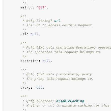
*/
        method
:
'
GET
'
,
/**
         * @cfg 
{String}
url
         * The url to access on this Request.
*/
        url
:
null
,
/**
         * @cfg {Ext.data.operation.Operation} operat
         * The operation this request belongs to.
*/
        operation
:
null
,
/**
         * @cfg {Ext.data.proxy.Proxy} proxy
         * The proxy this request belongs to.
*/
        proxy
:
null
,
/**
         * @cfg 
{Boolean}
disableCaching
         * Whether or not to disable caching for this
*/