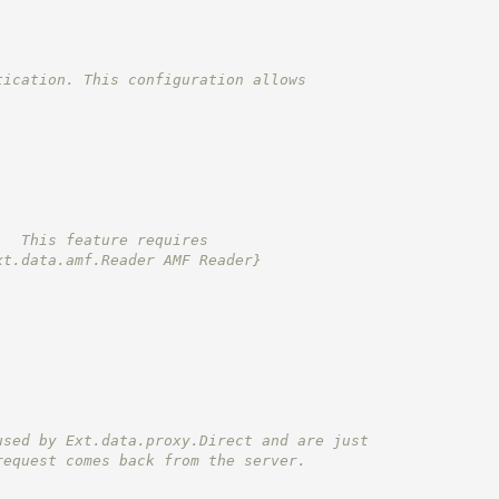
tication. This configuration allows
.  This feature requires
xt.data.amf.Reader AMF Reader}
used by Ext.data.proxy.Direct and are just
request comes back from the server.