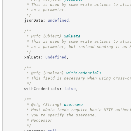
         * This is used by some write actions to atta
         * as a parameter.
*/
        jsonData
:
undefined
,
/**
         * @cfg 
{Object}
xmlData
         * This is used by some write actions to atta
         * as a parameter, but instead sending it as 
*/
        xmlData
:
undefined
,
/**
         * @cfg 
{Boolean}
withCredentials
         * This field is necessary when using cross-o
*/
        withCredentials
:
false
,
/**
         * @cfg 
{String}
username
         * Most oData feeds require basic HTTP authen
         * you to specify the username.
         * @accessor
*/
        username
:
null
,