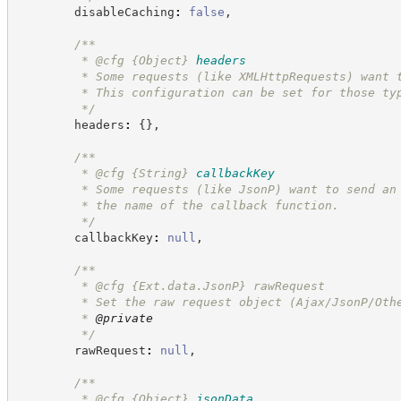
        disableCaching
:
false
,
/**
         * @cfg 
{Object}
headers
         * Some requests (like XMLHttpRequests) want 
         * This configuration can be set for those ty
*/
        headers
:
{
}
,
/**
         * @cfg 
{String}
callbackKey
         * Some requests (like JsonP) want to send an
         * the name of the callback function.
*/
        callbackKey
:
null
,
/**
         * @cfg {Ext.data.JsonP} rawRequest
         * Set the raw request object (Ajax/JsonP/Oth
         * 
@private
*/
        rawRequest
:
null
,
/**
         * @cfg 
{Object}
jsonData