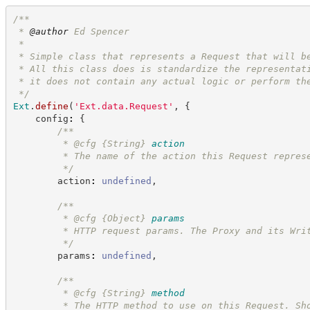
/**
 * 
@author
 Ed Spencer
 * 
 * Simple class that represents a Request that will b
 * All this class does is standardize the representat
 * it does not contain any actual logic or perform th
*/
Ext
.
define
(
'
Ext.data.Request
'
,
{
    config
:
{
/**
         * @cfg 
{String}
action
         * The name of the action this Request repres
*/
        action
:
undefined
,
/**
         * @cfg 
{Object}
params
         * HTTP request params. The Proxy and its Wri
*/
        params
:
undefined
,
/**
         * @cfg 
{String}
method
         * The HTTP method to use on this Request. Sh