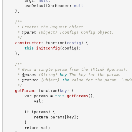
        args
:
null
,
        useDefaultXhrHeader
:
null
}
,
/**
     * Creates the Request object.
     * 
@param
 {Object} [config] Config object.
*/
constructor
:
function
(
config
)
{
this
.
initConfig
(
config
)
;
}
,
/**
     * Gets a single param from the {@link #params}.
     * 
@param
{String}
key
The key for the param.
     * 
@return
{Object}
The
value for the param. `und
*/
getParam
:
function
(
key
)
{
var
 params 
=
this
.
getParams
(
)
,
            val
;
if
(
params
)
{
return
 params
[
key
]
;
}
return
 val
;