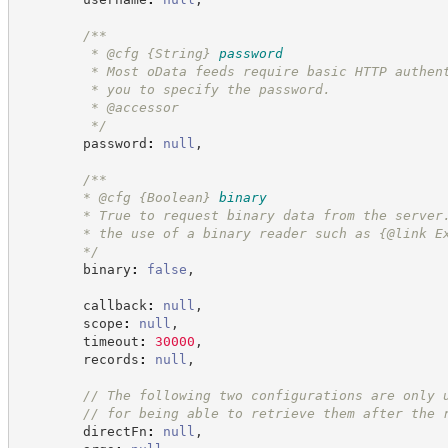
/**
         * @cfg 
{String}
password
         * Most oData feeds require basic HTTP authen
         * you to specify the password.
         * @accessor
*/
        password
:
null
,
/**
        * @cfg 
{Boolean}
binary
        * True to request binary data from the server
        * the use of a binary reader such as {@link E
*/
        binary
:
false
,
        callback
:
null
,
        scope
:
null
,
        timeout
:
30000
,
        records
:
null
,
//
 The following two configurations are only 
//
 for being able to retrieve them after the 
        directFn
:
null
,