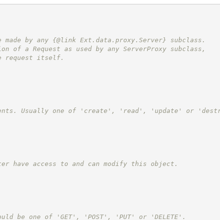
e made by any {@link Ext.data.proxy.Server} subclass.
ion of a Request as used by any ServerProxy subclass,
e request itself.
ents. Usually one of 'create', 'read', 'update' or 'dest
ter have access to and can modify this object.
ould be one of 'GET', 'POST', 'PUT' or 'DELETE'.