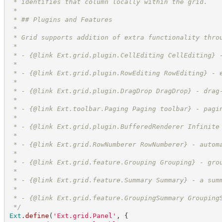
 * identifies that column locally within the grid.
 *
 * ## Plugins and Features
 *
 * Grid supports addition of extra functionality thro
 *
 * - {@link Ext.grid.plugin.CellEditing CellEditing} 
 *
 * - {@link Ext.grid.plugin.RowEditing RowEditing} - 
 *
 * - {@link Ext.grid.plugin.DragDrop DragDrop} - drag
 *
 * - {@link Ext.toolbar.Paging Paging toolbar} - pagi
 *
 * - {@link Ext.grid.plugin.BufferedRenderer Infinite
 *
 * - {@link Ext.grid.RowNumberer RowNumberer} - autom
 *
 * - {@link Ext.grid.feature.Grouping Grouping} - gro
 *
 * - {@link Ext.grid.feature.Summary Summary} - a sum
 *
 * - {@link Ext.grid.feature.GroupingSummary Grouping
*/
Ext
.
define
(
'
Ext.grid.Panel
'
,
{