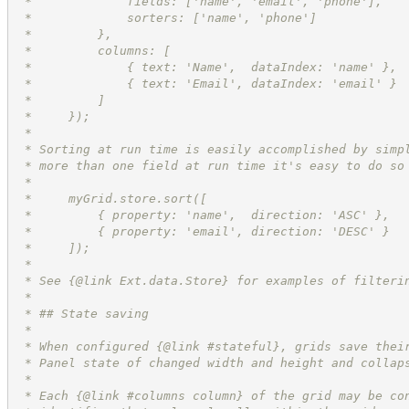
 *             fields: ['name', 'email', 'phone'],
 *             sorters: ['name', 'phone']
 *         },
 *         columns: [
 *             { text: 'Name',  dataIndex: 'name' },
 *             { text: 'Email', dataIndex: 'email' }
 *         ]
 *     });
 *
 * Sorting at run time is easily accomplished by simp
 * more than one field at run time it's easy to do so
 *
 *     myGrid.store.sort([
 *         { property: 'name',  direction: 'ASC' },
 *         { property: 'email', direction: 'DESC' }
 *     ]);
 *
 * See {@link Ext.data.Store} for examples of filteri
 *
 * ## State saving
 * 
 * When configured {@link #stateful}, grids save thei
 * Panel state of changed width and height and collap
 *
 * Each {@link #columns column} of the grid may be co