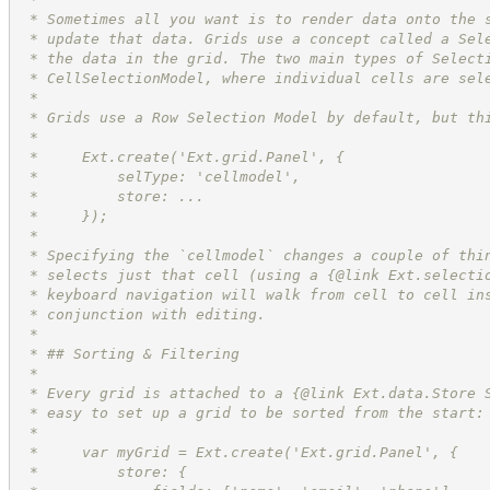
 * Sometimes all you want is to render data onto the 
 * update that data. Grids use a concept called a Sel
 * the data in the grid. The two main types of Select
 * CellSelectionModel, where individual cells are sel
 *
 * Grids use a Row Selection Model by default, but th
 *
 *     Ext.create('Ext.grid.Panel', {
 *         selType: 'cellmodel',
 *         store: ...
 *     });
 *
 * Specifying the `cellmodel` changes a couple of thi
 * selects just that cell (using a {@link Ext.selecti
 * keyboard navigation will walk from cell to cell in
 * conjunction with editing.
 *
 * ## Sorting & Filtering
 *
 * Every grid is attached to a {@link Ext.data.Store 
 * easy to set up a grid to be sorted from the start:
 *
 *     var myGrid = Ext.create('Ext.grid.Panel', {
 *         store: {