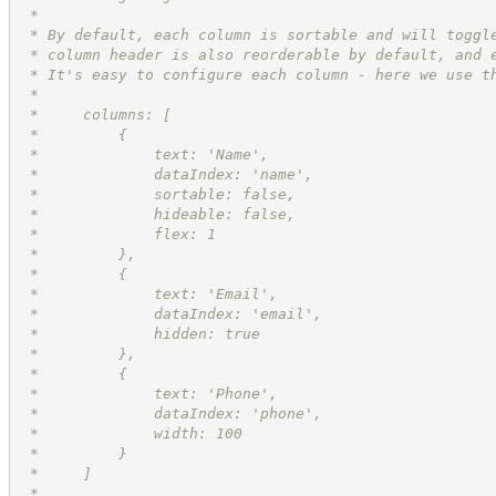
 *
 * By default, each column is sortable and will toggl
 * column header is also reorderable by default, and 
 * It's easy to configure each column - here we use t
 *
 *     columns: [
 *         {
 *             text: 'Name',
 *             dataIndex: 'name',
 *             sortable: false,
 *             hideable: false,
 *             flex: 1
 *         },
 *         {
 *             text: 'Email',
 *             dataIndex: 'email',
 *             hidden: true
 *         },
 *         {
 *             text: 'Phone',
 *             dataIndex: 'phone',
 *             width: 100
 *         }
 *     ]
 *