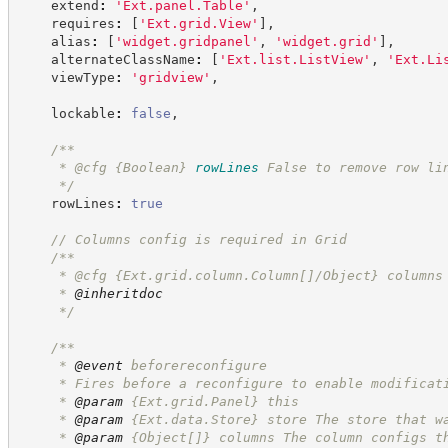
    extend
:
'
Ext.panel.Table
'
,
    requires
:
[
'
Ext.grid.View
'
]
,
    alias
:
[
'
widget.gridpanel
'
,
'
widget.grid
'
]
,
    alternateClassName
:
[
'
Ext.list.ListView
'
,
'
Ext.Li
    viewType
:
'
gridview
'
,
    lockable
:
false
,
/**
     * @cfg 
{Boolean}
rowLines
False to remove row li
*/
    rowLines
:
true
//
 Columns config is required in Grid
/**
     * @cfg {Ext.grid.column.Column[]/Object} columns
     * 
@inheritdoc
*/
/**
     * 
@event
 beforereconfigure
     * Fires before a reconfigure to enable modificat
     * 
@param
 {Ext.grid.Panel} this
     * 
@param
 {Ext.data.Store} store The store that w
     * 
@param
 {Object[]} columns The column configs t