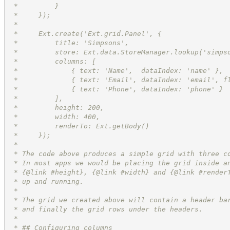
 *         }
 *     });
 *
 *     Ext.create('Ext.grid.Panel', {
 *         title: 'Simpsons',
 *         store: Ext.data.StoreManager.lookup('simps
 *         columns: [
 *             { text: 'Name',  dataIndex: 'name' },
 *             { text: 'Email', dataIndex: 'email', f
 *             { text: 'Phone', dataIndex: 'phone' }
 *         ],
 *         height: 200,
 *         width: 400,
 *         renderTo: Ext.getBody()
 *     });
 *
 * The code above produces a simple grid with three c
 * In most apps we would be placing the grid inside a
 * {@link #height}, {@link #width} and {@link #render
 * up and running.
 *
 * The grid we created above will contain a header ba
 * and finally the grid rows under the headers.
 *
 * ## Configuring columns