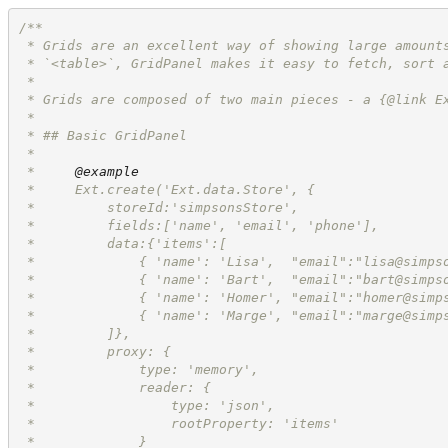
/**
 * Grids are an excellent way of showing large amount
 * `<table>`, GridPanel makes it easy to fetch, sort 
 *
 * Grids are composed of two main pieces - a {@link E
 *
 * ## Basic GridPanel
 *
 *     
@example
 *     Ext.create('Ext.data.Store', {
 *         storeId:'simpsonsStore',
 *         fields:['name', 'email', 'phone'],
 *         data:{'items':[
 *             { 'name': 'Lisa',  "email":"
lisa@simps
 *             { 'name': 'Bart',  "email":"
bart@simps
 *             { 'name': 'Homer', "email":"
homer@simp
 *             { 'name': 'Marge', "email":"
marge@simp
 *         ]},
 *         proxy: {
 *             type: 'memory',
 *             reader: {
 *                 type: 'json',
 *                 rootProperty: 'items'
 *             }