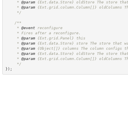
     * 
@param
 {Ext.data.Store} oldStore The store tha
     * 
@param
 {Ext.grid.column.Column[]} oldColumns T
*/
/**
     * 
@event
 reconfigure
     * Fires after a reconfigure.
     * 
@param
 {Ext.grid.Panel} this
     * 
@param
 {Ext.data.Store} store The store that w
     * 
@param
 {Object[]} columns The column configs t
     * 
@param
 {Ext.data.Store} oldStore The store tha
     * 
@param
 {Ext.grid.column.Column[]} oldColumns T
*/
}
)
;