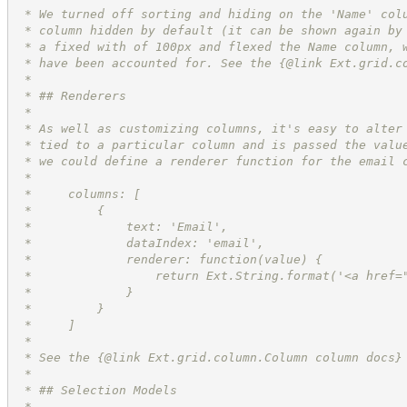
 * We turned off sorting and hiding on the 'Name' col
 * column hidden by default (it can be shown again by
 * a fixed with of 100px and flexed the Name column, 
 * have been accounted for. See the {@link Ext.grid.c
 *
 * ## Renderers
 *
 * As well as customizing columns, it's easy to alter
 * tied to a particular column and is passed the valu
 * we could define a renderer function for the email 
 *
 *     columns: [
 *         {
 *             text: 'Email',
 *             dataIndex: 'email',
 *             renderer: function(value) {
 *                 return Ext.String.format('<a href=
 *             }
 *         }
 *     ]
 *
 * See the {@link Ext.grid.column.Column column docs}
 *
 * ## Selection Models
 *