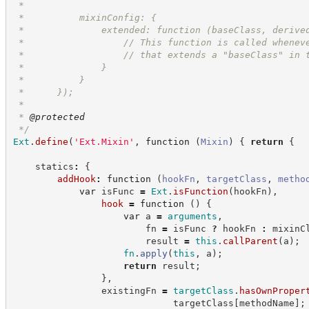
 *
 *          mixinConfig: {
 *              extended: function (baseClass, derive
 *                  // This function is called whenev
 *                  // that extends a "baseClass" in 
 *              }
 *          }
 *      });
 *
 * 
@protected
*/
Ext
.
define
(
'
Ext.Mixin
'
,
function
(
Mixin
)
{
return
{
    statics
:
{
addHook
:
function
(
hookFn
,
targetClass
,
metho
var
 isFunc 
=
Ext
.
isFunction
(
hookFn
)
,
hook
=
function
(
)
{
var
 a 
=
arguments
,
                        fn 
=
 isFunc 
?
 hookFn 
:
 mixinC
                        result 
=
this
.
callParent
(
a
)
;
fn
.
apply
(
this
,
 a
)
;
return
 result
;
}
,
                existingFn 
=
targetClass
.
hasOwnProper
                             targetClass
[
methodName
]
;