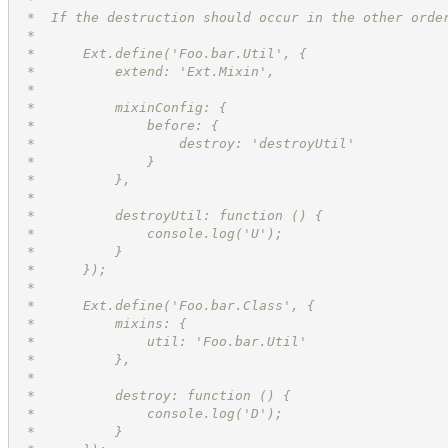
 *  If the destruction should occur in the other orde
 * 
 *      Ext.define('Foo.bar.Util', {
 *          extend: 'Ext.Mixin',
 *
 *          mixinConfig: {
 *              before: {
 *                  destroy: 'destroyUtil'
 *              }
 *          },
 *          
 *          destroyUtil: function () {
 *              console.log('U');
 *          }
 *      });
 * 
 *      Ext.define('Foo.bar.Class', {
 *          mixins: {
 *              util: 'Foo.bar.Util'
 *          },
 *
 *          destroy: function () {
 *              console.log('D');
 *          }