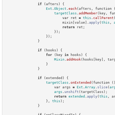
if
(
afters
)
{
Ext
.
Object
.
each
(
afters
,
function
targetClass
.
addMember
(
key
,
fu
var
 ret 
=
this
.
callParent
                            mixin
[
value
]
.
apply
(
this
,
return
 ret
;
}
)
;
}
)
;
}
if
(
hooks
)
{
for
(
key 
in
 hooks
)
{
Mixin
.
addHook
(
hooks
[
key
]
,
 tar
}
}
if
(
extended
)
{
targetClass
.
onExtended
(
function
(
var
 args 
=
Ext
.
Array
.
slice
(
ar
args
.
unshift
(
targetClass
)
;
return
extended
.
apply
(
this
,
 a
}
,
this
)
;
}
if
(
onClassMixedIn
)
{