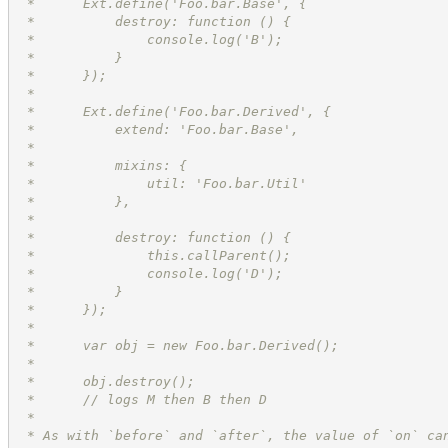
 *      Ext.define('Foo.bar.Base', {
 *          destroy: function () {
 *              console.log('B');
 *          }
 *      });
 *
 *      Ext.define('Foo.bar.Derived', {
 *          extend: 'Foo.bar.Base',
 *
 *          mixins: {
 *              util: 'Foo.bar.Util'
 *          },
 *
 *          destroy: function () {
 *              this.callParent();
 *              console.log('D');
 *          }
 *      });
 *
 *      var obj = new Foo.bar.Derived();
 *
 *      obj.destroy();
 *      // logs M then B then D
 *
 * As with `before` and `after`, the value of `on` ca