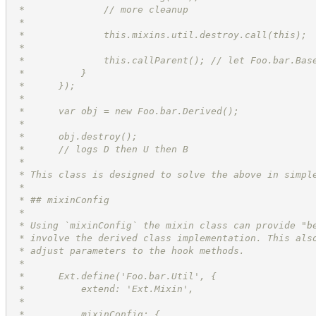
 *              // more cleanup
 *
 *              this.mixins.util.destroy.call(this);
 *
 *              this.callParent(); // let Foo.bar.Bas
 *          }
 *      });
 *
 *      var obj = new Foo.bar.Derived();
 *
 *      obj.destroy();
 *      // logs D then U then B
 *
 * This class is designed to solve the above in simpl
 *
 * ## mixinConfig
 * 
 * Using `mixinConfig` the mixin class can provide "b
 * involve the derived class implementation. This als
 * adjust parameters to the hook methods.
 * 
 *      Ext.define('Foo.bar.Util', {
 *          extend: 'Ext.Mixin',
 *
 *          mixinConfig: {