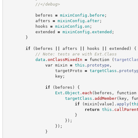
//
</debug>
            befores 
=
mixinConfig
.
before
;
            afters 
=
mixinConfig
.
after
;
            hooks 
=
mixinConfig
.
on
;
            extended 
=
mixinConfig
.
extended
;
}
if
(
befores 
||
 afters 
||
 hooks 
||
 extended
)
{
//
 Note: tests are with Ext.Class
data
.
onClassMixedIn
=
function
(
targetCla
var
 mixin 
=
this
.
prototype
,
                    targetProto 
=
targetClass
.
prototy
                    key
;
if
(
befores
)
{
Ext
.
Object
.
each
(
befores
,
function
targetClass
.
addMember
(
key
,
fu
if
(
mixin
[
value
]
.
apply
(
th
return
this
.
callParen
}
}
)
;
}
)
;
}