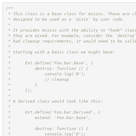
/**
 * This class is a base class for mixins. These are c
 * designed to be used as a `mixin` by user code.
 *
 * It provides mixins with the ability to "hook" clas
 * they are mixed. For example, consider the `destroy
 * had cleanup requirements, it would need to be call
 * 
 * Starting with a basic class we might have:
 * 
 *      Ext.define('Foo.bar.Base', {
 *          destroy: function () {
 *              console.log('B');
 *              // cleanup
 *          }
 *      });
 *
 * A derived class would look like this:
 *
 *      Ext.define('Foo.bar.Derived', {
 *          extend: 'Foo.bar.Base',
 *
 *          destroy: function () {
 *              console.log('D');