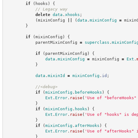
if
(
hooks
)
{
//
 Legacy way
delete
data
.
xhooks
;
(
mixinConfig 
||
(
data
.
mixinConfig
=
 mixin
}
if
(
mixinConfig
)
{
            parentMixinConfig 
=
superclass
.
mixinConfi
if
(
parentMixinConfig
)
{
data
.
mixinConfig
=
 mixinConfig 
=
Ext
.
}
data
.
mixinId
=
mixinConfig
.
id
;
//
<debug>
if
(
mixinConfig
.
beforeHooks
)
{
Ext
.
Error
.
raise
(
'
Use of "beforeHooks"
}
if
(
mixinConfig
.
hooks
)
{
Ext
.
Error
.
raise
(
'
Use of "hooks" is de
}
if
(
mixinConfig
.
afterHooks
)
{
Ext
.
Error
.
raise
(
'
Use of "afterHooks" 
}