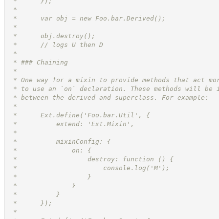
 *      });
 *
 *      var obj = new Foo.bar.Derived();
 *
 *      obj.destroy();
 *      // logs U then D
 *
 * ### Chaining
 *
 * One way for a mixin to provide methods that act mo
 * to use an `on` declaration. These methods will be 
 * between the derived and superclass. For example:
 *
 *      Ext.define('Foo.bar.Util', {
 *          extend: 'Ext.Mixin',
 *
 *          mixinConfig: {
 *              on: {
 *                  destroy: function () {
 *                      console.log('M');
 *                  }
 *              }
 *          }
 *      });
 *