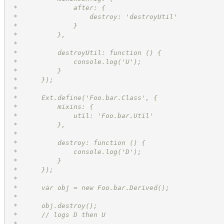
 *              after: {
 *                  destroy: 'destroyUtil'
 *              }
 *          },
 *          
 *          destroyUtil: function () {
 *              console.log('U');
 *          }
 *      });
 * 
 *      Ext.define('Foo.bar.Class', {
 *          mixins: {
 *              util: 'Foo.bar.Util'
 *          },
 *
 *          destroy: function () {
 *              console.log('D');
 *          }
 *      });
 *
 *      var obj = new Foo.bar.Derived();
 *
 *      obj.destroy();
 *      // logs D then U
 * 