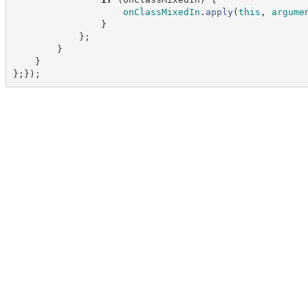
onClassMixedIn
.
apply
(
this
,
argume
}
}
;
}
}
}
;
}
)
;