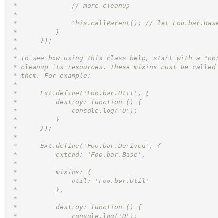
 *              // more cleanup
 *
 *              this.callParent(); // let Foo.bar.Bas
 *          }
 *      });
 *
 * To see how using this class help, start with a "no
 * cleanup its resources. These mixins must be called
 * them. For example:
 * 
 *      Ext.define('Foo.bar.Util', {
 *          destroy: function () {
 *              console.log('U');
 *          }
 *      });
 * 
 *      Ext.define('Foo.bar.Derived', {
 *          extend: 'Foo.bar.Base',
 *
 *          mixins: {
 *              util: 'Foo.bar.Util'
 *          },
 *
 *          destroy: function () {
 *              console.log('D');