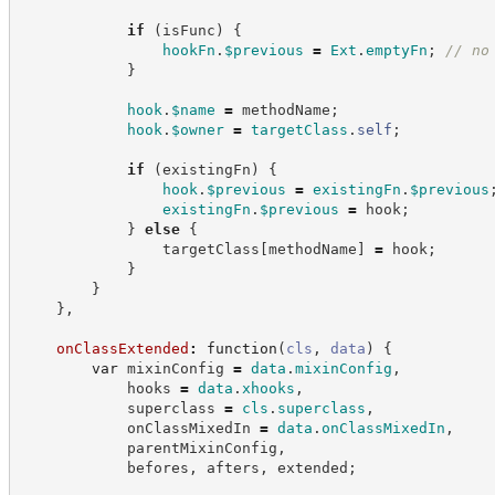
if
(
isFunc
)
{
hookFn
.
$previous
=
Ext
.
emptyFn
;
//
 no
}
hook
.
$name
=
 methodName
;
hook
.
$owner
=
targetClass
.
self
;
if
(
existingFn
)
{
hook
.
$previous
=
existingFn
.
$previous
existingFn
.
$previous
=
 hook
;
}
else
{
                targetClass
[
methodName
]
=
 hook
;
}
}
}
,
onClassExtended
:
function
(
cls
,
data
)
{
var
 mixinConfig 
=
data
.
mixinConfig
,
            hooks 
=
data
.
xhooks
,
            superclass 
=
cls
.
superclass
,
            onClassMixedIn 
=
data
.
onClassMixedIn
,
            parentMixinConfig
,
            befores
,
 afters
,
 extended
;