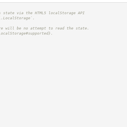
s state via the HTML5 localStorage API
l.LocalStorage`.
re will be no attempt to read the state.
LocalStorage#supported}.