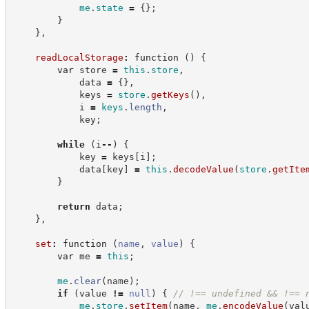
me
.
state
=
{
}
;
}
}
,
readLocalStorage
:
function
(
)
{
var
 store 
=
this
.
store
,
            data 
=
{
}
,
            keys 
=
store
.
getKeys
(
)
,
            i 
=
keys
.
length
,
            key
;
while
(
i
--
)
{
            key 
=
 keys
[
i
]
;
            data
[
key
]
=
this
.
decodeValue
(
store
.
getIte
}
return
 data
;
}
,
set
:
function
(
name
,
value
)
{
var
 me 
=
this
;
me
.
clear
(
name
)
;
if
(
value 
!=
null
)
{
//
 !== undefined && !== 
me
.
store
.
setItem
(
name
,
me
.
encodeValue
(
val