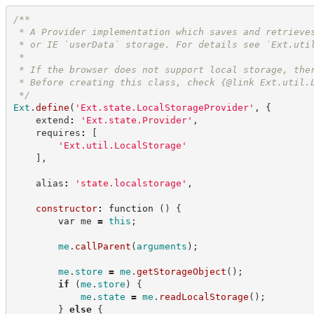
/**
 * A Provider implementation which saves and retrieve
 * or IE `userData` storage. For details see `Ext.uti
 * 
 * If the browser does not support local storage, the
 * Before creating this class, check {@link Ext.util.
*/
Ext
.
define
(
'
Ext.state.LocalStorageProvider
'
,
{
    extend
:
'
Ext.state.Provider
'
,
    requires
:
[
'
Ext.util.LocalStorage
'
]
,
    alias
:
'
state.localstorage
'
,
constructor
:
function
(
)
{
var
 me 
=
this
;
me
.
callParent
(
arguments
)
;
me
.
store
=
me
.
getStorageObject
(
)
;
if
(
me
.
store
)
{
me
.
state
=
me
.
readLocalStorage
(
)
;
}
else
{