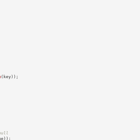
m
(
key
)
)
;
null
ue
)
)
;