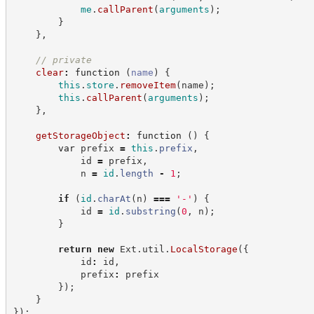
me
.
callParent
(
arguments
)
;
}
}
,
//
 private
clear
:
function
(
name
)
{
this
.
store
.
removeItem
(
name
)
;
this
.
callParent
(
arguments
)
;
}
,
getStorageObject
:
function
(
)
{
var
 prefix 
=
this
.
prefix
,
            id 
=
 prefix
,
            n 
=
id
.
length
-
1
;
if
(
id
.
charAt
(
n
)
===
'
-
'
)
{
            id 
=
id
.
substring
(
0
,
 n
)
;
}
return
new
Ext.util
.
LocalStorage
(
{
            id
:
 id
,
            prefix
:
 prefix
}
)
;
}
}
)
;