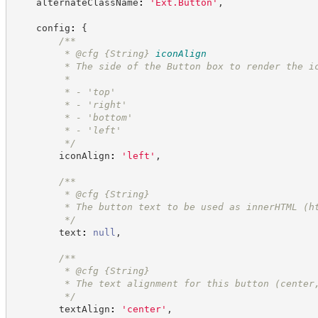
    alternateClassName
:
'
Ext.Button
'
,
    config
:
{
/**
         * @cfg 
{String}
iconAlign
         * The side of the Button box to render the i
         *
         * - 'top'
         * - 'right'
         * - 'bottom'
         * - 'left'
*/
        iconAlign
:
'
left
'
,
/**
         * @cfg {String}
         * The button text to be used as innerHTML (h
*/
        text
:
null
,
/**
         * @cfg {String}
         * The text alignment for this button (center
*/
        textAlign
:
'
center
'
,