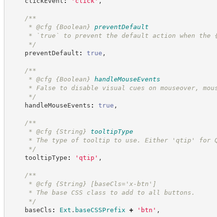
    clickEvent
:
'
click
'
,
/**
     * @cfg 
{Boolean}
preventDefault
     * `true` to prevent the default action when the 
*/
    preventDefault
:
true
,
/**
     * @cfg 
{Boolean}
handleMouseEvents
     * False to disable visual cues on mouseover, mou
*/
    handleMouseEvents
:
true
,
/**
     * @cfg 
{String}
tooltipType
     * The type of tooltip to use. Either 'qtip' for 
*/
    tooltipType
:
'
qtip
'
,
/**
     * @cfg {String} [baseCls='x-btn']
     * The base CSS class to add to all buttons.
*/
    baseCls
:
Ext
.
baseCSSPrefix
+
'
btn
'
,