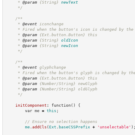
     * 
@param
{String}
newText
*/
/**
     * 
@event
 iconchange
     * Fired when the button's icon is changed by the
     * 
@param
 {Ext.button.Button} this
     * 
@param
{String}
oldIcon
     * 
@param
{String}
newIcon
*/
/**
     * 
@event
 glyphchange
     * Fired when the button's glyph is changed by th
     * 
@param
 {Ext.button.Button} this
     * 
@param
 {Number/String} newGlyph
     * 
@param
 {Number/String} oldGlyph
*/
initComponent
:
function
(
)
{
var
 me 
=
this
;
//
 Ensure no selection happens
me
.
addCls
(
Ext
.
baseCSSPrefix
+
'
unselectable
'
)