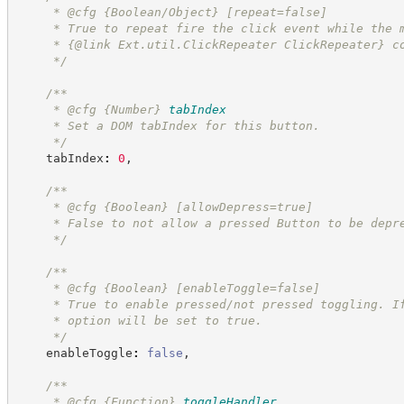
     * @cfg {Boolean/Object} [repeat=false]
     * True to repeat fire the click event while the 
     * {@link Ext.util.ClickRepeater ClickRepeater} c
*/
/**
     * @cfg 
{Number}
tabIndex
     * Set a DOM tabIndex for this button.
*/
    tabIndex
:
0
,
/**
     * @cfg {Boolean} [allowDepress=true]
     * False to not allow a pressed Button to be depr
*/
/**
     * @cfg {Boolean} [enableToggle=false]
     * True to enable pressed/not pressed toggling. I
     * option will be set to true.
*/
    enableToggle
:
false
,
/**
     * @cfg 
{Function}
toggleHandler