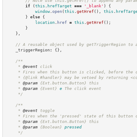
//
 Note use this.getHref() to append any para
if
(
this
.
hrefTarget
===
'
_blank
'
)
{
window
.
open
(
this
.
getHref
(
)
,
this
.
hrefTarg
}
else
{
location
.
href
=
this
.
getHref
(
)
;
}
}
,
//
 A reusable object used by getTriggerRegion to 
    _triggerRegion
:
{
}
,
/**
     * 
@event
 click
     * Fires when this button is clicked, before the 
     * {@link #handler} may be vetoed by returning <c
     * 
@param
 {Ext.button.Button} this
     * 
@param
{Event}
e
The click event
*/
/**
     * 
@event
 toggle
     * Fires when the 'pressed' state of this button 
     * 
@param
 {Ext.button.Button} this
     * 
@param
{Boolean}
pressed
*/