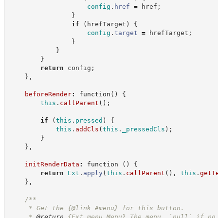
config
.
href
=
 href
;
}
if
(
hrefTarget
)
{
config
.
target
=
 hrefTarget
;
}
}
}
return
 config
;
}
,
beforeRender
:
function
(
)
{
this
.
callParent
(
)
;
if
(
this
.
pressed
)
{
this
.
addCls
(
this
.
_pressedCls
)
;
}
}
,
initRenderData
:
function
(
)
{
return
Ext
.
apply
(
this
.
callParent
(
)
,
this
.
getT
}
,
/**
     * Get the {@link #menu} for this button.
     * 
@return
 {Ext.menu.Menu} The menu. `null` if no