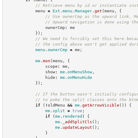
//
 Retrieve menu by id or instantiate ins
            menu 
=
Ext
.
menu
.
Manager
.
get
(
menu
,
{
//
 Use ownerCmp as the upward link. M
//
 Upward navigation is done using th
                ownerCmp
:
 me
}
)
;
//
 We need to forcibly set this here beca
//
 the config above won't get applied dur
menu
.
ownerCmp
=
 me
;
me
.
mon
(
menu
,
{
                scope
:
 me
,
                show
:
me
.
onMenuShow
,
                hide
:
me
.
onMenuHide
}
)
;
//
 If the button wasn't initially configu
//
 to poke the split classes onto the btn
if
(
!
oldMenu 
&&
me
.
getArrowVisible
(
)
)
{
me
.
split
=
true
;
if
(
me
.
rendered
)
{
me
.
_addSplitCls
(
)
;
me
.
updateLayout
(
)
;
}