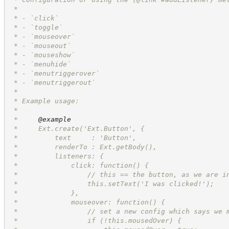
 *
 * - `click`
 * - `toggle`
 * - `mouseover`
 * - `mouseout`
 * - `mouseshow`
 * - `menuhide`
 * - `menutriggerover`
 * - `menutriggerout`
 *
 * Example usage:
 *
 *     
@example
 *     Ext.create('Ext.Button', {
 *         text     : 'Button',
 *         renderTo : Ext.getBody(),
 *         listeners: {
 *             click: function() {
 *                 // this == the button, as we are i
 *                 this.setText('I was clicked!');
 *             },
 *             mouseover: function() {
 *                 // set a new config which says we 
 *                 if (!this.mousedOver) {