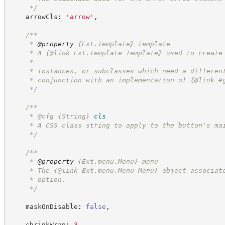
*/
    arrowCls
:
'
arrow
'
,
/**
     * 
@property
 {Ext.Template} template
     * A {@link Ext.Template Template} used to create
     *
     * Instances, or subclasses which need a differen
     * conjunction with an implementation of {@link #
*/
/**
     * @cfg 
{String}
cls
     * A CSS class string to apply to the button's ma
*/
/**
     * 
@property
 {Ext.menu.Menu} menu
     * The {@link Ext.menu.Menu Menu} object associat
     * option.
*/
    maskOnDisable
:
false
,
    shrinkWrap
:
3
,