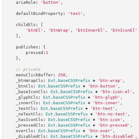
    ariaRole
:
'
button
'
,
    defaultBindProperty
:
'
text
'
,
    childEls
:
[
'
btnEl
'
,
'
btnWrap
'
,
'
btnInnerEl
'
,
'
btnIconEl
'
]
,
    publishes
:
{
        pressed
:
1
}
,
//
 private
    menuClickBuffer
:
250
,
    _btnWrapCls
:
Ext
.
baseCSSPrefix
+
'
btn-wrap
'
,
    _btnCls
:
Ext
.
baseCSSPrefix
+
'
btn-button
'
,
    _baseIconCls
:
Ext
.
baseCSSPrefix
+
'
btn-icon-el
'
,
    _glyphCls
:
Ext
.
baseCSSPrefix
+
'
btn-glyph
'
,
    _innerCls
:
Ext
.
baseCSSPrefix
+
'
btn-inner
'
,
    _textCls
:
Ext
.
baseCSSPrefix
+
'
btn-text
'
,
    _noTextCls
:
Ext
.
baseCSSPrefix
+
'
btn-no-text
'
,
    _hasIconCls
:
Ext
.
baseCSSPrefix
+
'
btn-icon
'
,
    _pressedCls
:
Ext
.
baseCSSPrefix
+
'
btn-pressed
'
,
    overCls
:
Ext
.
baseCSSPrefix
+
'
btn-over
'
,
    _disabledCls
:
Ext
.
baseCSSPrefix
+
'
btn-disabled
'
,