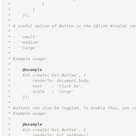
 *             }
 *         ]
 *     });
 *
 * A useful option of Button is the {@link #scale} co
 *
 * - `'small'`
 * - `'medium'`
 * - `'large'`
 *
 * Example usage:
 *
 *     
@example
 *     Ext.create('Ext.Button', {
 *         renderTo: document.body,
 *         text    : 'Click me',
 *         scale   : 'large'
 *     });
 *
 * Buttons can also be toggled. To enable this, you s
 * Example usage:
 *
 *     
@example
 *     Ext.create('Ext.Button', {
 *         renderTo: Ext.getBody(),