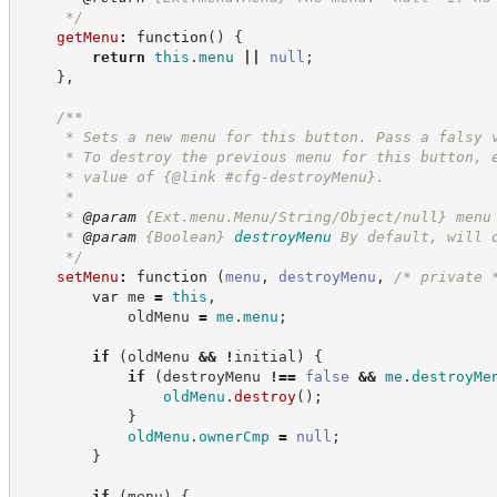
*/
getMenu
:
function
(
)
{
return
this
.
menu
||
null
;
}
,
/**
     * Sets a new menu for this button. Pass a falsy 
     * To destroy the previous menu for this button, 
     * value of {@link #cfg-destroyMenu}.
     *
     * 
@param
 {Ext.menu.Menu/String/Object/null} menu
     * 
@param
{Boolean}
destroyMenu
By default, will 
*/
setMenu
:
function
(
menu
,
destroyMenu
,
/*
 private 
var
 me 
=
this
,
            oldMenu 
=
me
.
menu
;
if
(
oldMenu 
&&
!
initial
)
{
if
(
destroyMenu 
!==
false
&&
me
.
destroyMe
oldMenu
.
destroy
(
)
;
}
oldMenu
.
ownerCmp
=
null
;
}
if
(
menu
)
{