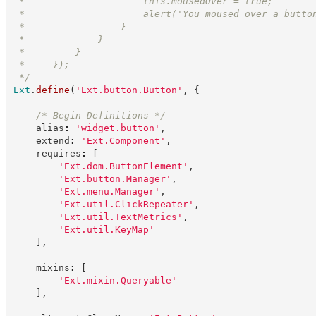
 *                     this.mousedOver = true;
 *                     alert('You moused over a butto
 *                 }
 *             }
 *         }
 *     });
*/
Ext
.
define
(
'
Ext.button.Button
'
,
{
/*
 Begin Definitions 
*/
    alias
:
'
widget.button
'
,
    extend
:
'
Ext.Component
'
,
    requires
:
[
'
Ext.dom.ButtonElement
'
,
'
Ext.button.Manager
'
,
'
Ext.menu.Manager
'
,
'
Ext.util.ClickRepeater
'
,
'
Ext.util.TextMetrics
'
,
'
Ext.util.KeyMap
'
]
,
    mixins
:
[
'
Ext.mixin.Queryable
'
]
,