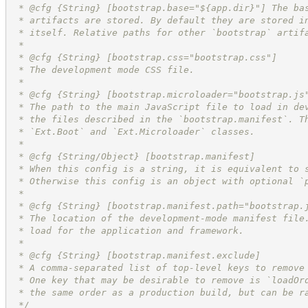
 * @cfg 
{String}
[bootstrap.base="${app.dir}"] The ba
 * artifacts are stored. By default they are stored i
 * itself. Relative paths for other `bootstrap` artif
 *
 * @cfg 
{String}
[bootstrap.css="bootstrap.css"]
 * The development mode CSS file.
 *
 * @cfg 
{String}
[bootstrap.microloader="bootstrap.js
 * The path to the main JavaScript file to load in de
 * the files described in the `bootstrap.manifest`. T
 * `Ext.Boot` and `Ext.Microloader` classes.
 *
 * @cfg {String/Object} [bootstrap.manifest]
 * When this config is a string, it is equivalent to 
 * Otherwise this config is an object with optional `
 *
 * @cfg 
{String}
[bootstrap.manifest.path="bootstrap.
 * The location of the development-mode manifest file
 * load for the application and framework.
 *
 * @cfg 
{String}
[bootstrap.manifest.exclude]
 * A comma-separated list of top-level keys to remove
 * One key that may be desirable to remove is `loadOr
 * the same order as a production build, but can be r
*/