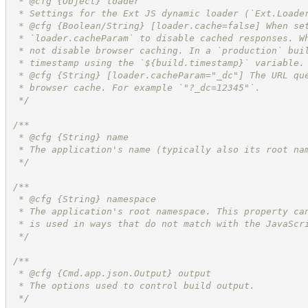
 * @cfg 
{Object}
loader
 * Settings for the Ext JS dynamic loader (`Ext.Loade
 * @cfg {Boolean/String} [loader.cache=false] When se
 * `loader.cacheParam` to disable cached responses. W
 * not disable browser caching. In a `production` bui
 * timestamp using the `${build.timestamp}` variable.
 * @cfg 
{String}
[loader.cacheParam="_dc"] The URL qu
 * browser cache. For example `"?_dc=12345"`.
*/
/**
 * @cfg 
{String}
name
 * The application's name (typically also its root na
*/
/**
 * @cfg 
{String}
namespace
 * The application's root namespace. This property ca
 * is used in ways that do not match with the JavaScr
*/
/**
 * @cfg 
{Cmd.app.json.Output}
output
 * The options used to control build output.
*/