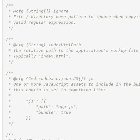
/**
 * @cfg 
{String[]}
ignore
 * File / directory name pattern to ignore when copyi
 * valid regular expression.
*/
/**
 * @cfg 
{String}
indexHtmlPath
 * The relative path to the application's markup file
 * Typically "index.html".
*/
/**
 * @cfg 
{Cmd.codebase.json.JS[]}
js
 * One or more JavaScript assets to include in the bu
 * this config is set to something like:
 *
 *      "js": [{
 *          "path": "app.js",
 *          "bundle": true
 *      }]
*/
/**