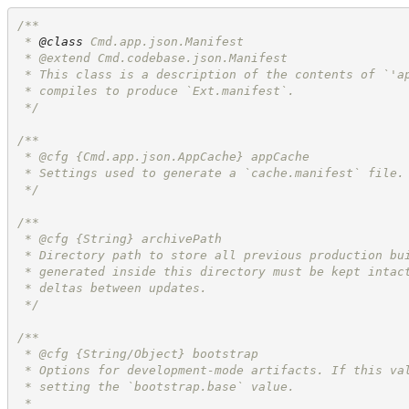
/**
 * 
@class
 Cmd.app.json.Manifest
 * @extend Cmd.codebase.json.Manifest
 * This class is a description of the contents of `'a
 * compiles to produce `Ext.manifest`.
*/
/**
 * @cfg 
{Cmd.app.json.AppCache}
appCache
 * Settings used to generate a `cache.manifest` file.
*/
/**
 * @cfg 
{String}
archivePath
 * Directory path to store all previous production bu
 * generated inside this directory must be kept intac
 * deltas between updates.
*/
/**
 * @cfg {String/Object} bootstrap
 * Options for development-mode artifacts. If this va
 * setting the `bootstrap.base` value.
 *