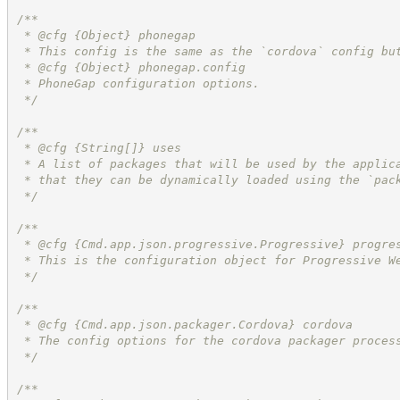
/**
 * @cfg 
{Object}
phonegap
 * This config is the same as the `cordova` config bu
 * @cfg 
{Object}
phonegap.config
 * PhoneGap configuration options.
*/
/**
 * @cfg 
{String[]}
uses
 * A list of packages that will be used by the applic
 * that they can be dynamically loaded using the `pac
*/
/**
 * @cfg 
{Cmd.app.json.progressive.Progressive}
progre
 * This is the configuration object for Progressive W
*/
/**
 * @cfg 
{Cmd.app.json.packager.Cordova}
cordova
 * The config options for the cordova packager proces
*/
/**