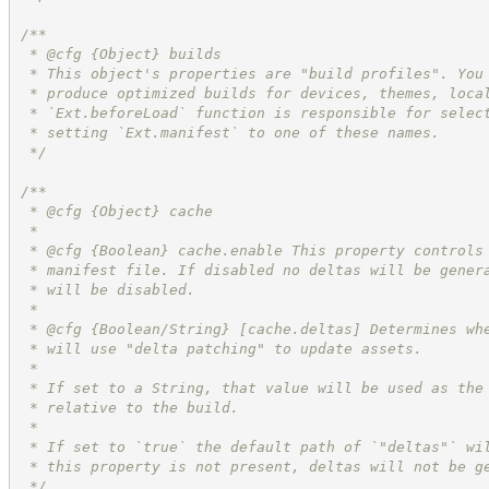
/**
 * @cfg 
{Object}
builds
 * This object's properties are "build profiles". You
 * produce optimized builds for devices, themes, loca
 * `Ext.beforeLoad` function is responsible for selec
 * setting `Ext.manifest` to one of these names.
*/
/**
 * @cfg 
{Object}
cache
 *
 * @cfg 
{Boolean}
cache.enable This property controls
 * manifest file. If disabled no deltas will be gener
 * will be disabled.
 *
 * @cfg {Boolean/String} [cache.deltas] Determines wh
 * will use "delta patching" to update assets.
 *
 * If set to a String, that value will be used as the
 * relative to the build.
 *
 * If set to `true` the default path of `"deltas"` wi
 * this property is not present, deltas will not be g
*/