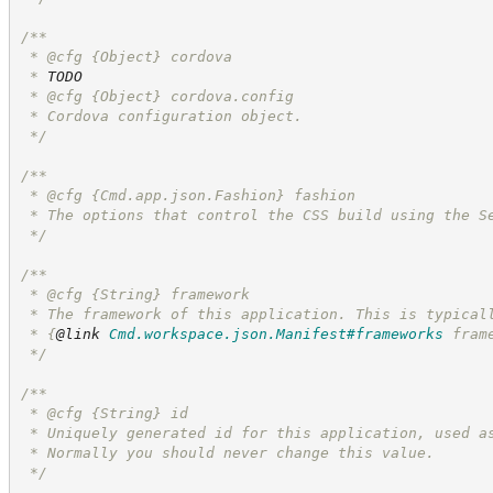
/**
 * @cfg 
{Object}
cordova
 * 
TODO
 * @cfg 
{Object}
cordova.config
 * Cordova configuration object.
*/
/**
 * @cfg 
{Cmd.app.json.Fashion}
fashion
 * The options that control the CSS build using the S
*/
/**
 * @cfg 
{String}
framework
 * The framework of this application. This is typical
 * 
{
@link
Cmd.workspace.json.Manifest#frameworks
 fram
*/
/**
 * @cfg 
{String}
id
 * Uniquely generated id for this application, used a
 * Normally you should never change this value.
*/