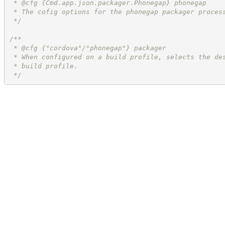
 * @cfg 
{Cmd.app.json.packager.Phonegap}
phonegap
 * The cofig options for the phonegap packager proces
*/
/**
 * @cfg {"cordova"/"phonegap"} packager
 * When configured on a build profile, selects the de
 * build profile.
*/